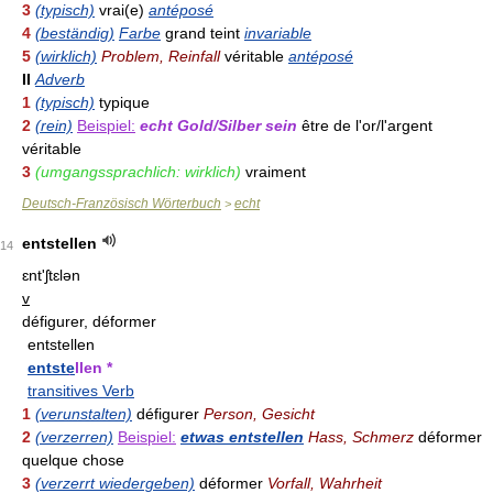
3
(typisch)
vrai(e)
antéposé
4
(beständig)
Farbe
grand teint
invariable
5
(wirklich)
Problem, Reinfall
véritable
antéposé
II
Adverb
1
(typisch)
typique
2
(rein)
Beispiel:
echt Gold/Silber sein
être de l'or/l'argent
véritable
3
(umgangssprachlich: wirklich)
vraiment
Deutsch-Französisch Wörterbuch
echt
>
entstellen
14
ɛnt'ʃtɛlən
v
défigurer, déformer
entstellen
entste
llen *
transitives Verb
1
(verunstalten)
défigurer
Person, Gesicht
2
(verzerren)
Beispiel:
etwas entstellen
Hass, Schmerz
déformer
quelque chose
3
(verzerrt wiedergeben)
déformer
Vorfall, Wahrheit