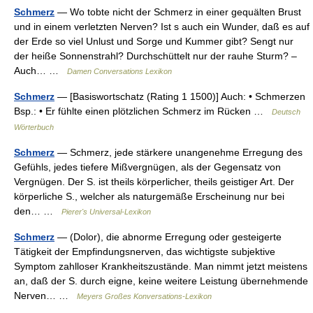
Schmerz
— Wo tobte nicht der Schmerz in einer gequälten Brust
und in einem verletzten Nerven? Ist s auch ein Wunder, daß es auf
der Erde so viel Unlust und Sorge und Kummer gibt? Sengt nur
der heiße Sonnenstrahl? Durchschüttelt nur der rauhe Sturm? –
Auch… …
Damen Conversations Lexikon
Schmerz
— [Basiswortschatz (Rating 1 1500)] Auch: • Schmerzen
Bsp.: • Er fühlte einen plötzlichen Schmerz im Rücken …
Deutsch
Wörterbuch
Schmerz
— Schmerz, jede stärkere unangenehme Erregung des
Gefühls, jedes tiefere Mißvergnügen, als der Gegensatz von
Vergnügen. Der S. ist theils körperlicher, theils geistiger Art. Der
körperliche S., welcher als naturgemäße Erscheinung nur bei
den… …
Pierer's Universal-Lexikon
Schmerz
— (Dolor), die abnorme Erregung oder gesteigerte
Tätigkeit der Empfindungsnerven, das wichtigste subjektive
Symptom zahlloser Krankheitszustände. Man nimmt jetzt meistens
an, daß der S. durch eigne, keine weitere Leistung übernehmende
Nerven… …
Meyers Großes Konversations-Lexikon