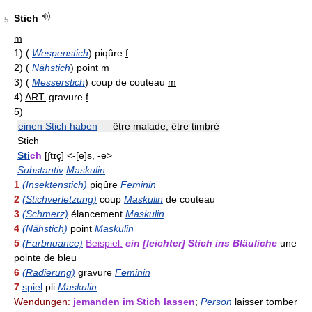
Stich
5
m
1)
(
Wespenstich
)
piqûre
f
2)
(
Nähstich
)
point
m
3)
(
Messerstich
)
coup de couteau
m
4)
ART.
gravure
f
5)
einen Stich haben
— être malade, être timbré
Stich
Sti
ch
[∫tɪç] <-[e]s, -e>
Substantiv
Maskulin
1
(Insektenstich)
piqûre
Feminin
2
(Stichverletzung)
coup
Maskulin
de couteau
3
(Schmerz)
élancement
Maskulin
4
(Nähstich)
point
Maskulin
5
(Farbnuance)
Beispiel:
ein [leichter] Stich ins Bläuliche
une
pointe de bleu
6
(Radierung)
gravure
Feminin
7
spiel
pli
Maskulin
Wendungen:
jemanden im Stich
lassen
;
Person
laisser tomber