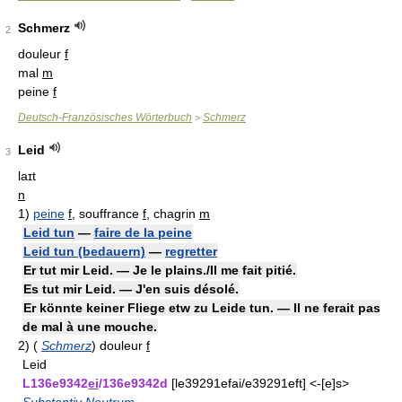
Schmerz
2
douleur
f
mal
m
peine
f
Deutsch-Französisches Wörterbuch
Schmerz
>
Leid
3
laɪt
n
1)
peine
f
, souffrance
f
, chagrin
m
Leid tun
—
faire de la peine
Leid tun (bedauern)
—
regretter
Er tut mir Leid. — Je le plains./Il me fait pitié.
Es tut mir Leid. — J'en suis désolé.
Er könnte keiner Fliege etw zu Leide tun. — Il ne ferait pas
de mal à une mouche.
2)
(
Schmerz
)
douleur
f
Leid
L136e9342
ei
/136e9342d
[le39291efai/e39291eft] <-[e]s>