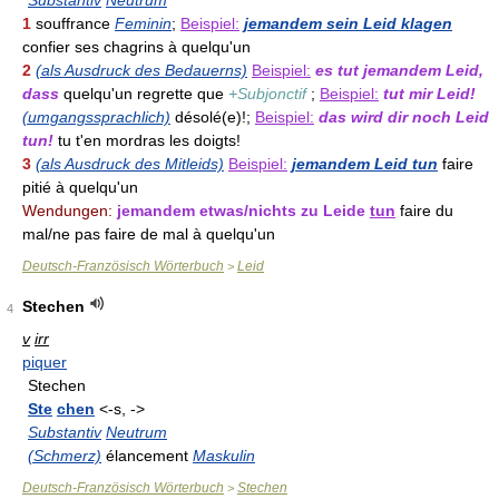
Substantiv
Neutrum
1
souffrance
Feminin
;
Beispiel:
jemandem sein Leid klagen
confier ses chagrins à quelqu'un
2
(als Ausdruck des Bedauerns)
Beispiel:
es tut jemandem Leid,
dass
quelqu'un regrette que
+Subjonctif
;
Beispiel:
tut mir Leid!
(umgangssprachlich)
désolé(e)!;
Beispiel:
das wird dir noch Leid
tun!
tu t'en mordras les doigts!
3
(als Ausdruck des Mitleids)
Beispiel:
jemandem Leid tun
faire
pitié à quelqu'un
Wendungen:
jemandem etwas/nichts zu Leide
tun
faire du
mal/ne pas faire de mal à quelqu'un
Deutsch-Französisch Wörterbuch
Leid
>
Stechen
4
v
irr
piquer
Stechen
Ste
chen
<-s, ->
Substantiv
Neutrum
(Schmerz)
élancement
Maskulin
Deutsch-Französisch Wörterbuch
Stechen
>