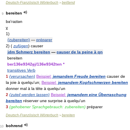
Deutsch-Französisch Wörterbuch
beißend
>
bereiten
9
bə'raɪtən
v
1)
(zubereiten)
—
préparer
2)
(
zufügen
)
causer
jdm Schmerz bereiten
—
causer de la peine à qn
bereiten
ber136e9342
ei
/136e9342ten *
transitives Verb
1
(verursachen)
Beispiel:
jemandem Freude bereiten
causer de
la joie à quelqu'un;
Beispiel:
jemandem Kopfschmerzen bereiten
donner mal à la tête à quelqu'un
2
(zuteil werden lassen)
Beispiel:
jemandem eine Überraschung
bereiten
réserver une surprise à quelqu'un
3
(gehobener Sprachgebrauch: zubereiten)
préparer
Deutsch-Französisch Wörterbuch
bereiten
>
bohrend
10