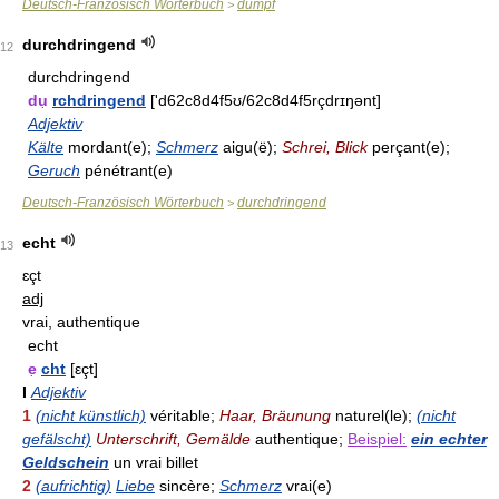
Deutsch-Französisch Wörterbuch
dumpf
>
durchdringend
12
durchdringend
du
rchdringend
['d62c8d4f5ʊ/62c8d4f5rçdrɪŋənt]
Adjektiv
Kälte
mordant(e);
Schmerz
aigu(ë);
Schrei, Blick
perçant(e);
Geruch
pénétrant(e)
Deutsch-Französisch Wörterbuch
durchdringend
>
echt
13
ɛçt
adj
vrai, authentique
echt
e
cht
[εçt]
I
Adjektiv
1
(nicht künstlich)
véritable;
Haar, Bräunung
naturel(le);
(nicht
gefälscht)
Unterschrift, Gemälde
authentique;
Beispiel:
ein echter
Geldschein
un vrai billet
2
(aufrichtig)
Liebe
sincère;
Schmerz
vrai(e)