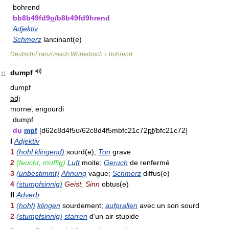
bohrend
bb8b49fd9
o
/b8b49fd9hrend
Adjektiv
Schmerz
lancinant(e)
Deutsch-Französisch Wörterbuch
bohrend
>
dumpf
11
dumpf
adj
morne, engourdi
dumpf
du
mpf
[d62c8d4f5ʊ/62c8d4f5mbfc21c72
pf
/bfc21c72]
I
Adjektiv
1
(hohl klingend)
sourd(e);
Ton
grave
2
(feucht, muffig)
Luft
moite;
Geruch
de renfermé
3
(unbestimmt)
Ahnung
vague;
Schmerz
diffus(e)
4
(stumpfsinnig)
Geist, Sinn
obtus(e)
II
Adverb
1
(hohl)
klingen
sourdement;
aufprallen
avec un son sourd
2
(stumpfsinnig)
starren
d'un air stupide