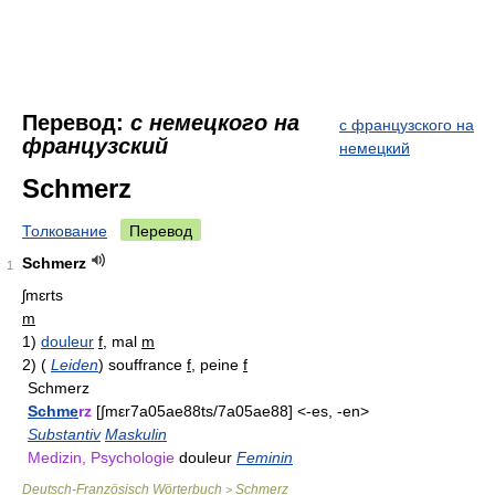
Перевод:
с немецкого на
с французского на
французский
немецкий
Schmerz
Толкование
Перевод
Schmerz
1
ʃmɛrts
m
1)
douleur
f
, mal
m
2)
(
Leiden
)
souffrance
f
, peine
f
Schmerz
Schme
rz
[∫mεr7a05ae88ts/7a05ae88] <-es, -en>
Substantiv
Maskulin
Medizin, Psychologie
douleur
Feminin
Deutsch-Französisch Wörterbuch
Schmerz
>