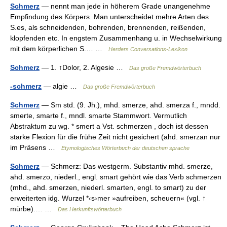
Schmerz
— nennt man jede in höherem Grade unangenehme
Empfindung des Körpers. Man unterscheidet mehre Arten des
S.es, als schneidenden, bohrenden, brennenden, reißenden,
klopfenden etc. In engstem Zusammenhang u. in Wechselwirkung
mit dem körperlichen S.… …
Herders Conversations-Lexikon
Schmerz
— 1. ↑Dolor, 2. Algesie …
Das große Fremdwörterbuch
-schmerz
— algie …
Das große Fremdwörterbuch
Schmerz
— Sm std. (9. Jh.), mhd. smerze, ahd. smerza f., mndd.
smerte, smarte f., mndl. smarte Stammwort. Vermutlich
Abstraktum zu wg. * smert a Vst. schmerzen , doch ist dessen
starke Flexion für die frühe Zeit nicht gesichert (ahd. smerzan nur
im Präsens …
Etymologisches Wörterbuch der deutschen sprache
Schmerz
— Schmerz: Das westgerm. Substantiv mhd. smerze,
ahd. smerzo, niederl., engl. smart gehört wie das Verb schmerzen
(mhd., ahd. smerzen, niederl. smarten, engl. to smart) zu der
erweiterten idg. Wurzel *‹s›mer »aufreiben, scheuern« (vgl. ↑
mürbe).… …
Das Herkunftswörterbuch