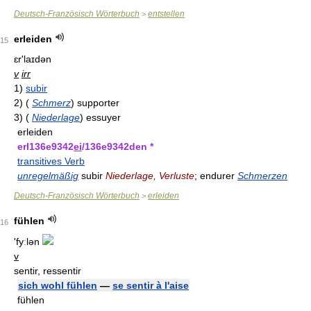
Deutsch-Französisch Wörterbuch
entstellen
>
erleiden
15
ɛr'laɪdən
v
irr
1)
subir
2)
(
Schmerz
)
supporter
3)
(
Niederlage
)
essuyer
erleiden
erl136e9342
ei
/136e9342den *
transitives Verb
unregelmäßig
subir
Niederlage, Verluste
; endurer
Schmerzen
Deutsch-Französisch Wörterbuch
erleiden
>
fühlen
16
'fyːlən
v
sentir, ressentir
sich wohl fühlen
—
se sentir à l'aise
fühlen