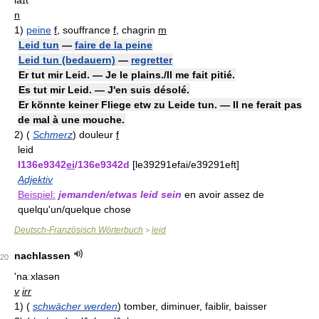
laɪt
n
1)
peine
f
, souffrance
f
, chagrin
m
Leid tun
—
faire de la peine
Leid tun (bedauern)
—
regretter
Er tut mir Leid. — Je le plains./Il me fait pitié.
Es tut mir Leid. — J'en suis désolé.
Er könnte keiner Fliege etw zu Leide tun. — Il ne ferait pas
de mal à une mouche.
2)
(
Schmerz
)
douleur
f
leid
l136e9342
ei
/136e9342d
[le39291efai/e39291eft]
Adjektiv
Beispiel:
jemanden/etwas leid sein
en avoir assez de
quelqu'un/quelque chose
Deutsch-Französisch Wörterbuch
leid
>
nachlassen
20
'naːxlasən
v
irr
1)
(
schwächer werden
)
tomber, diminuer, faiblir, baisser