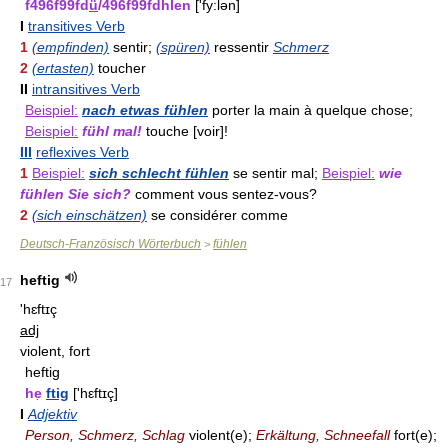
f496f99fd
ü
/496f99fdhlen
['fy:lən]
I
transitives Verb
1
(empfinden)
sentir;
(spüren)
ressentir
Schmerz
2
(ertasten)
toucher
II
intransitives Verb
Beispiel:
nach etwas fühlen
porter la main à quelque chose;
Beispiel:
fühl mal!
touche [voir]!
III
reflexives Verb
1
Beispiel:
sich schlecht fühlen
se sentir mal;
Beispiel:
wie
fühlen Sie sich?
comment vous sentez-vous?
2
(sich einschätzen)
se considérer comme
Deutsch-Französisch Wörterbuch
fühlen
>
heftig
17
'hɛftɪç
adj
violent, fort
heftig
he
ftig
['hεftɪç]
I
Adjektiv
Person, Schmerz, Schlag
violent(e);
Erkältung, Schneefall
fort(e);