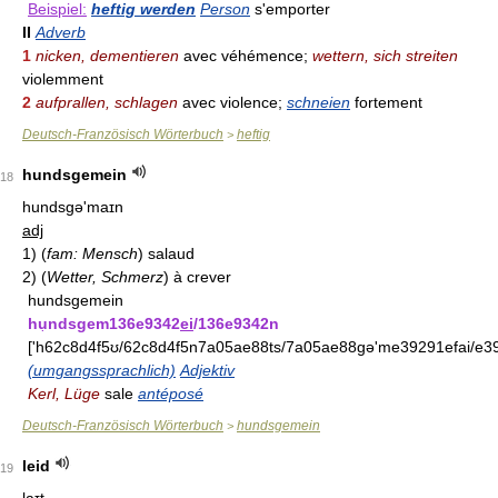
Beispiel:
heftig werden
Person
s'emporter
II
Adverb
1
nicken, dementieren
avec véhémence;
wettern, sich streiten
violemment
2
aufprallen, schlagen
avec violence;
schneien
fortement
Deutsch-Französisch Wörterbuch
heftig
>
hundsgemein
18
hundsgə'maɪn
adj
1)
(
fam: Mensch
)
salaud
2)
(
Wetter, Schmerz
)
à crever
hundsgemein
hu
ndsgem136e9342
ei
/136e9342n
['h62c8d4f5ʊ/62c8d4f5n7a05ae88ts/7a05ae88gə'me39291efai/e3
(umgangssprachlich)
Adjektiv
Kerl, Lüge
sale
antéposé
Deutsch-Französisch Wörterbuch
hundsgemein
>
leid
19