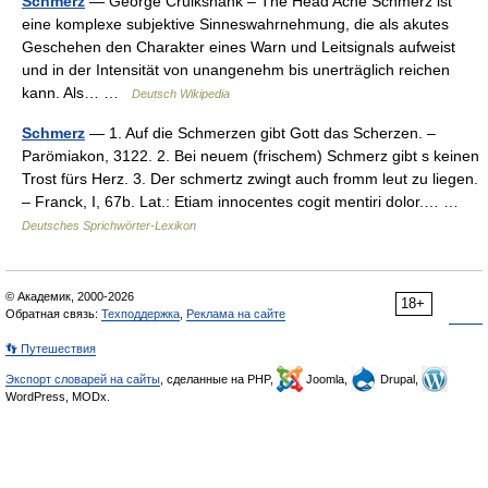
Schmerz
— George Cruikshank – The Head Ache Schmerz ist
eine komplexe subjektive Sinneswahrnehmung, die als akutes
Geschehen den Charakter eines Warn und Leitsignals aufweist
und in der Intensität von unangenehm bis unerträglich reichen
kann. Als… …
Deutsch Wikipedia
Schmerz
— 1. Auf die Schmerzen gibt Gott das Scherzen. –
Parömiakon, 3122. 2. Bei neuem (frischem) Schmerz gibt s keinen
Trost fürs Herz. 3. Der schmertz zwingt auch fromm leut zu liegen.
– Franck, I, 67b. Lat.: Etiam innocentes cogit mentiri dolor.… …
Deutsches Sprichwörter-Lexikon
© Академик, 2000-2026
18+
Обратная связь:
Техподдержка
,
Реклама на сайте
👣 Путешествия
Экспорт словарей на сайты
, сделанные на PHP,
Joomla,
Drupal,
WordPress, MODx.