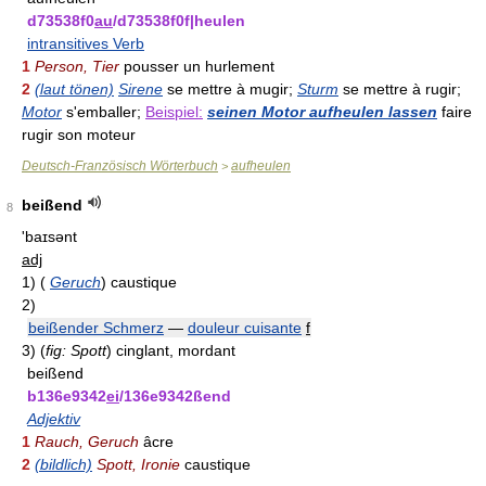
d73538f0
au
/d73538f0f|heulen
intransitives Verb
1
Person, Tier
pousser un hurlement
2
(laut tönen)
Sirene
se mettre à mugir;
Sturm
se mettre à rugir;
Motor
s'emballer;
Beispiel:
seinen Motor aufheulen lassen
faire
rugir son moteur
Deutsch-Französisch Wörterbuch
aufheulen
>
beißend
8
'baɪsənt
adj
1)
(
Geruch
)
caustique
2)
beißender Schmerz
—
douleur cuisante
f
3)
(
fig: Spott
)
cinglant, mordant
beißend
b136e9342
ei
/136e9342ßend
Adjektiv
1
Rauch, Geruch
âcre
2
(bildlich)
Spott, Ironie
caustique