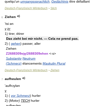
quelqu'un
umgangssprachlich
;
Gedächtnis
être défaillant
Deutsch-Französisch Wörterbuch
Stich
>
Ziehen
6
'tsiːən
v
irr
1)
tirer, étirer
Das zieht bei mir nicht. — Cela ne prend pas.
2)
(
gehen
)
passer, aller
Ziehen
Z2688309e
ie
/2688309ehen
<-s>
Substantiv
Neutrum
(Schmerz)
élancements
Maskulin Plural
Deutsch-Französisch Wörterbuch
Ziehen
>
aufheulen
7
'aufhɔylən
v
1)
(
vor Schmerz
)
hurler
2)
(
Motor)
TECH
hurler
aufheulen