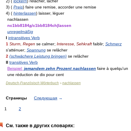
2)
(
lockern
)
relâcher, lâcher
3)
(
Preis
)
faire une remise, accorder une remise
4)
(
hinterlassen
)
laisser, léguer
nachlassen
nc1bb8184
a
/c1bb8184ch|lassen
unregelmäßig
I
intransitives Verb
1
Sturm, Regen
se calmer;
Interesse, Sehkraft
faiblir;
Schmerz
s'atténuer;
Spannung
se relâcher
2
(schwächere Leistung bringen)
se relâcher
II
transitives Verb
Beispiel:
jemandem zehn Prozent nachlassen
faire à quelqu'un
une réduction de dix pour cent
Deutsch-Französisch Wörterbuch
nachlassen
>
Страницы
Следующая
→
1
2
См. также в других словарях: