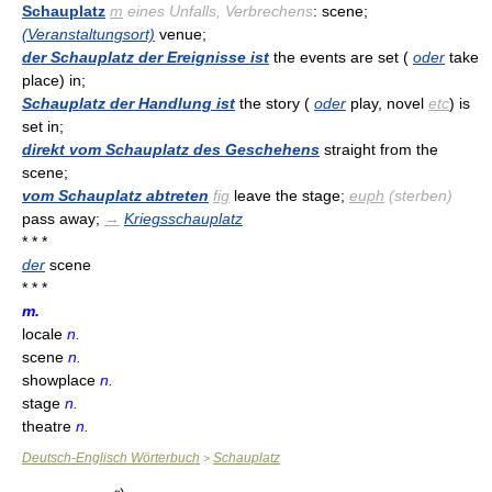
Schauplatz
m
eines Unfalls, Verbrechens
: scene;
(Veranstaltungsort)
venue;
der Schauplatz der Ereignisse ist
the events are set (
oder
take
place) in;
Schauplatz der Handlung ist
the story (
oder
play, novel
etc
) is
set in;
direkt vom Schauplatz des Geschehens
straight from the
scene;
vom Schauplatz abtreten
fig
leave the stage;
euph
(sterben)
pass away;
→
Kriegsschauplatz
* * *
der
scene
* * *
m.
locale
n.
scene
n.
showplace
n.
stage
n.
theatre
n.
Deutsch-Englisch Wörterbuch
Schauplatz
>