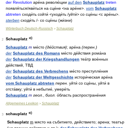
der Revolution
аре́на револю́ции
auf den
Schauplatz
treten
появля́ться/яви́ться
на сце́не
<на аре́не>.
vom
Schauplatz
abtreten
сходи́ть
сойти́ <уходи́ть /уйти́>
со сце́ны
<с аре́ны>.
sterben
сходи́ть
/- co
сце́ны
(жи́зни)
Wörterbuch Deutsch-Russisch
Schauplatz
>
Schauplatz
2
Schauplatz
m
ме́сто
(де́йствия)
; аре́на
(перен.)
der
Schauplatz des Romans
ме́сто де́йствия рома́на
der
Schauplatz der Kriegshandlungen
теа́тр вое́нных
де́йствий, ТВД
der
Schauplatz des Verbrechens
ме́сто преступле́ния
der
Schauplatz der Weltgeschichte
истори́ческая аре́на
vom Schauplatz abtreten
перен.
уйти́ со сце́ны, уйти́ в
отста́вку; уйти́ в небытие́, умере́ть
Schauplatz
m
геол.
,
биол.
о́бласть распростране́ния
Allgemeines Lexikon
Schauplatz
>
schauplatz
3
Sch
au
platz
m
място на събитието, действието; арена; театър