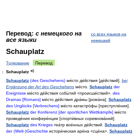
Перевод:
с немецкого на
со всех языков на
все языки
немецкий
Schauplatz
Толкование
Перевод
Schauplatz
1
Schauplatz
(des Geschehens)
ме́сто
де́йствия
[де́йствий].
bei
Ergänzung der Art des Geschehens
ме́сто
.
Schauplatz
der
Ereignisse
ме́сто де́йствия собы́тий
<происше́ствий>.
des
Dramas [Romans]
ме́сто де́йствия дра́мы
[рома́на].
Schauplatz
des Unglücks [Verbrechens]
ме́сто катастро́фы
[преступле́ния].
Schauplatz
der Konferenz [der sportlichen Wettkämpfe]
ме́сто
проведе́ния конфере́нции
[спорти́вных соревнова́ний].
Schauplatz
des Krieges
теа́тр вое́нных де́йствий
.
Schauplatz
der (Welt-)Geschichte
истори́ческая аре́на
<сце́на>.
Schauplatz