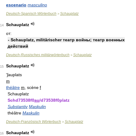
escenario
masculino
Deutsch-Spanisch Wörterbuch
Schauplatz
>
Schauplatz
14
от:
- Schauplatz, militärischer театр войны; театр военных
действий
Deutsch-Russisches militärwörterbuch
Schauplatz
>
Schauplatz
15
'ʃauplats
m
théâtre
m
, scène
f
Schauplatz
Schd73538f0
au
/d73538f0platz
Substantiv
Maskulin
théâtre
Maskulin
Deutsch-Französisch Wörterbuch
Schauplatz
>
Schauplatz
16