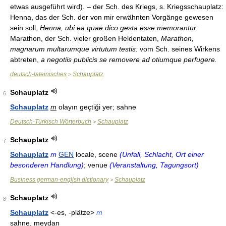
etwas ausgeführt wird). – der Sch. des Kriegs, s. Kriegsschauplatz:
Henna, das der Sch. der von mir erwähnten Vorgänge gewesen
sein soll,
Henna, ubi ea quae dico gesta esse memorantur:
Marathon, der Sch. vieler großen Heldentaten,
Marathon,
magnarum multarumque virtutum testis:
vom Sch. seines Wirkens
abtreten,
a negotiis publicis se removere ad otiumque perfugere.
deutsch-lateinisches
Schauplatz
>
Schauplatz
6
Schauplatz
m
olayın geçtiği yer; sahne
Deutsch-Türkisch Wörterbuch
Schauplatz
>
Schauplatz
7
Schauplatz
m
GEN
locale, scene
(Unfall, Schlacht, Ort einer
besonderen Handlung)
; venue
(Veranstaltung, Tagungsort)
Business german-english dictionary
Schauplatz
>
Schauplatz
8
Schauplatz
<-es, -plätze>
m
sahne, meydan