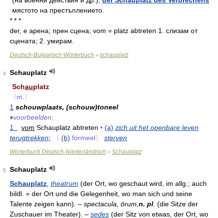
(на военни действия и др.);
der Schauplatz des Verbrechens
мястото на престъплението.
* * *
der, e арена; прен сцена; vom = plаtz abtreten 1. слизам от
cцената; 2. умирам.
Deutsch-Bulgarisch Wörterbuch
schauplatz
>
Schauplatz
4
Sch
au
platz
〈m.〉
1
schouwplaats, (schouw)toneel
♦
voorbeelden:
1
vom
Schauplatz abtreten
•
(a)
zich uit het openbare leven
terugtrekken
;
〈
(b)
formeel〉
sterven
Wörterbuch Deutsch-Niederländisch
Schauplatz
>
Schauplatz
5
Schauplatz
,
theatrum
(der Ort, wo geschaut wird, im allg.; auch
bildl. = der Ort und die Gelegenheit, wo man sich und seine
Talente zeigen kann). –
spectacula, ōrum,
n. pl
.
(die Sitze der
Zuschauer im Theater). –
sedes
(der Sitz von etwas, der Ort, wo