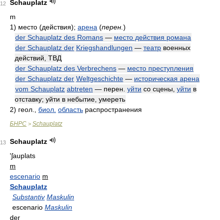
Schauplatz
12
m
1)
место (действия);
арена
(
перен.
)
der Schauplatz des Romans
—
место действия романа
der Schauplatz der
Kriegshandlungen
—
театр
военных
действий, ТВД
der Schauplatz des Verbrechens
—
место преступления
der Schauplatz der
Weltgeschichte
—
историческая арена
vom Schauplatz
abtreten
— перен.
уйти
со сцены,
уйти
в
отставку; уйти в небытие, умереть
2)
геол.,
биол.
область
распространения
БНРС
Schauplatz
>
Schauplatz
13
'ʃauplats
m
escenario
m
Schauplatz
Substantiv
Maskulin
escenario
Maskulin
der