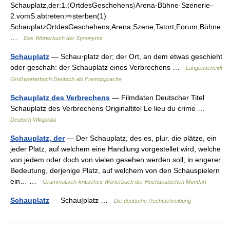
Schauplatz,der:1.〈OrtdesGeschehens〉Arena·Bühne·Szenerie–
2.vomS.abtreten:⇨sterben(1)
SchauplatzOrtdesGeschehens,Arena,Szene,Tatort,Forum,Bühne…
…
Das Wörterbuch der Synonyme
Schauplatz
— Schau·platz der; der Ort, an dem etwas geschieht
oder geschah: der Schauplatz eines Verbrechens …
Langenscheidt
Großwörterbuch Deutsch als Fremdsprache
Schauplatz des Verbrechens
— Filmdaten Deutscher Titel
Schauplatz des Verbrechens Originaltitel Le lieu du crime …
Deutsch Wikipedia
Schauplatz, der
— Der Schauplatz, des es, plur. die plätze, ein
jeder Platz, auf welchem eine Handlung vorgestellet wird, welche
von jedem oder doch von vielen gesehen werden soll; in engerer
Bedeutung, derjenige Platz, auf welchem von den Schauspielern
ein… …
Grammatisch-kritisches Wörterbuch der Hochdeutschen Mundart
Schauplatz
— Schau|platz …
Die deutsche Rechtschreibung