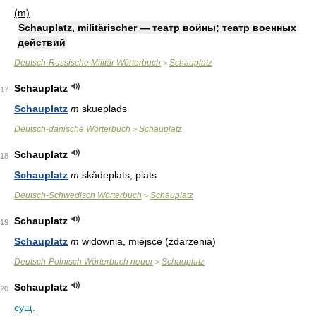
(m)
Schauplatz, militärischer — театр войны; театр военных
действий
Deutsch-Russische Militär Wörterbuch
Schauplatz
>
Schauplatz
17
Schauplatz
m
skueplads
Deutsch-dänische Wörterbuch
Schauplatz
>
Schauplatz
18
Schauplatz
m
skådeplats, plats
Deutsch-Schwedisch Wörterbuch
Schauplatz
>
Schauplatz
19
Schauplatz
m
widownia, miejsce (zdarzenia)
Deutsch-Polnisch Wörterbuch neuer
Schauplatz
>
Schauplatz
20
сущ.