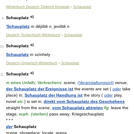
Wörterbuch Deutsch-Türkisch Kompakt
Schauplatz
>
Schauplatz
9
'Schauplatz
m
dějiště
n
, jeviště
n
Deutsch-Tschechisch Wörterbuch
Schauplatz
>
Schauplatz
10
Schauplatz
m
színhely
Deutsch-Ungarisch-Wörterbuch
Schauplatz
>
Schauplatz
11
m eines Unfalls, Verbrechens
: scene;
(Veranstaltungsort)
venue;
der Schauplatz der Ereignisse ist
the events are set (
oder
take
place) in;
Schauplatz der Handlung ist
the story (
oder
play,
novel
etc.
) is set in;
direkt vom Schauplatz des Geschehens
straight from the scene;
vom Schauplatz abtreten
fig.
leave the
stage;
euph. (sterben)
pass away; Kriegsschauplatz
* * *
der
Schauplatz
scene; showplace; locale; arena