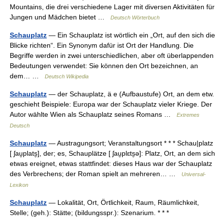
Mountains, die drei verschiedene Lager mit diversen Aktivitäten für
Jungen und Mädchen bietet …
Deutsch Wörterbuch
Schauplatz
— Ein Schauplatz ist wörtlich ein „Ort, auf den sich die
Blicke richten“. Ein Synonym dafür ist Ort der Handlung. Die
Begriffe werden in zwei unterschiedlichen, aber oft überlappenden
Bedeutungen verwendet: Sie können den Ort bezeichnen, an
dem… …
Deutsch Wikipedia
Schauplatz
— der Schauplatz, ä e (Aufbaustufe) Ort, an dem etw.
geschieht Beispiele: Europa war der Schauplatz vieler Kriege. Der
Autor wählte Wien als Schauplatz seines Romans …
Extremes
Deutsch
Schauplatz
— Austragungsort; Veranstaltungsort * * * Schau|platz
[ ʃau̮plats̮], der; es, Schauplätze [ ʃau̮plɛts̮ə]: Platz, Ort, an dem sich
etwas ereignet, etwas stattfindet: dieses Haus war der Schauplatz
des Verbrechens; der Roman spielt an mehreren… …
Universal-
Lexikon
Schauplatz
— Lokalität, Ort, Örtlichkeit, Raum, Räumlichkeit,
Stelle; (geh.): Stätte; (bildungsspr.): Szenarium. * * *