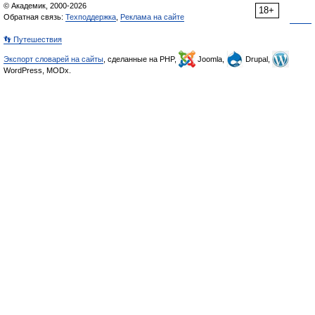
© Академик, 2000-2026
18+
Обратная связь:
Техподдержка
,
Реклама на сайте
👣 Путешествия
Экспорт словарей на сайты
, сделанные на PHP,
Joomla,
Drupal,
WordPress, MODx.