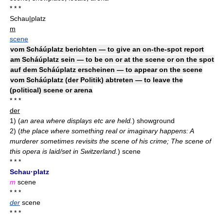
* * *
Schau|platz
m
scene
vom Scháúplatz berichten — to give an on-the-spot report
am Scháúplatz sein — to be on or at the scene or on the spot
auf dem Scháúplatz erscheinen — to appear on the scene
vom Scháúplatz (der Politik) abtreten — to leave the
(political) scene or arena
* * *
der
1)
(
an area where displays etc are held.
)
showground
2)
(
the place where something real or imaginary happens: A
murderer sometimes revisits the scene of his crime; The scene of
this opera is laid/set in Switzerland.
)
scene
* * *
Schau·platz
m
scene
* * *
der
scene
* * *