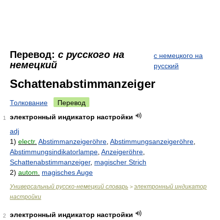
Перевод:
с русского на
с немецкого на
немецкий
русский
Schattenabstimmanzeiger
Толкование
Перевод
электронный индикатор настройки
1
adj
1)
electr.
Abstimmanzeigeröhre
,
Abstimmungsanzeigeröhre
,
Abstimmungsindikatorlampe
,
Anzeigeröhre
,
Schattenabstimmanzeiger
,
magischer Strich
2)
autom.
magisches Auge
Универсальный русско-немецкий словарь
электронный индикатор
>
настройки
электронный индикатор настройки
2