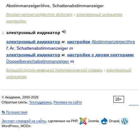
Abstimmanzeigeröhre, Schattenabstimmanzeiger
Russian-german polytechnic dictionary
электронный индикатор
>
настройки
электронный индикатор
3
электронный индикатор
м.
настройки
Abstimmanzeigeröhre
f
; Ar; Schattenabstimmanzeiger
m
электронный индикатор
м.
настройки с двумя секторами
Doppelbereichabstimmanzeiger
m
Большой русско-немецкий полетехнический словарь
электронный
>
индикатор
© Академик, 2000-2026
18+
Обратная связь:
Техподдержка
,
Реклама на сайте
👣 Путешествия
Экспорт словарей на сайты
, сделанные на PHP,
Joomla,
Drupal,
WordPress, MODx.