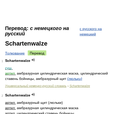
Перевод:
с немецкого на
с русского на
русский
немецкий
Schartenwalze
Толкование
Перевод
Schartenwalze
1
сущ.
артил.
амбразурная цилиндрическая маска, цилиндрический
ставень бойницы, амбразурный щит
(люльки)
Универсальный немецко-русский словарь
Schartenwalze
>
Schartenwalze
2
артил.
амбразурный щит (люльки)
артил.
амбразурная цилиндрическая маска
артил.
цилиндрический ставень бойницы