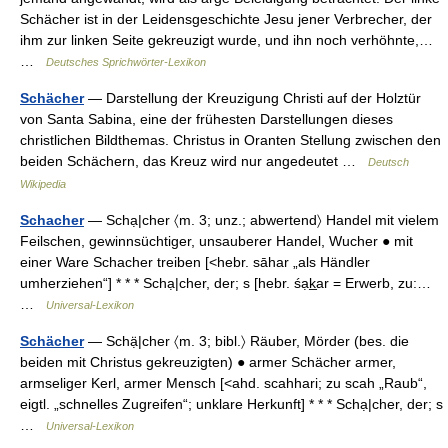
Schächer ist in der Leidensgeschichte Jesu jener Verbrecher, der
ihm zur linken Seite gekreuzigt wurde, und ihn noch verhöhnte,…
…
Deutsches Sprichwörter-Lexikon
Schächer
— Darstellung der Kreuzigung Christi auf der Holztür
von Santa Sabina, eine der frühesten Darstellungen dieses
christlichen Bildthemas. Christus in Oranten Stellung zwischen den
beiden Schächern, das Kreuz wird nur angedeutet …
Deutsch
Wikipedia
Schacher
— Schạ|cher 〈m. 3; unz.; abwertend〉 Handel mit vielem
Feilschen, gewinnsüchtiger, unsauberer Handel, Wucher ● mit
einer Ware Schacher treiben [<hebr. sāhar „als Händler
umherziehen“] * * * Schạ|cher, der; s [hebr. śạk̲ar = Erwerb, zu:…
…
Universal-Lexikon
Schächer
— Schạ̈|cher 〈m. 3; bibl.〉 Räuber, Mörder (bes. die
beiden mit Christus gekreuzigten) ● armer Schächer armer,
armseliger Kerl, armer Mensch [<ahd. scahhari; zu scah „Raub“,
eigtl. „schnelles Zugreifen“; unklare Herkunft] * * * Schạ|cher, der; s
…
Universal-Lexikon