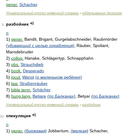
gener.
Schacher
Универсальный русско-немецкий словарь
обделывание делишек
>
разбойник
9
n
1)
gener.
Bandit, Brigant, Gurgelabschneider, Raubmörder
(убивающий с целью ограбления)
, Räuber, Spoliant,
Marodebruder
2)
colloq.
Hanake, Schlägertyp, Schnapphahn
3)
obs.
Strauchdieb
4)
book.
Desperado
5)
jocul.
Wanst
(о маленьком ребёнке)
6)
law.
Straßenräuber
7)
bible.term.
Schächer
8)
hung.lang.
Betjare
(по Балканах)
, Betyar
(по Балканах)
Универсальный русско-немецкий словарь
разбойник
>
спекуляция
10
n
1)
gener.
(биржевая)
Jobbertum,
(мелкая)
Schacher,