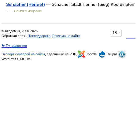
Schächer (Hennef)
— Schächer Stadt Hennef (Sieg) Koordinaten
…
Deutsch Wikipedia
© Академик, 2000-2026
18+
Обратная связь:
Техподдержка
,
Реклама на сайте
👣 Путешествия
Экспорт словарей на сайты
, сделанные на PHP,
Joomla,
Drupal,
WordPress, MODx.