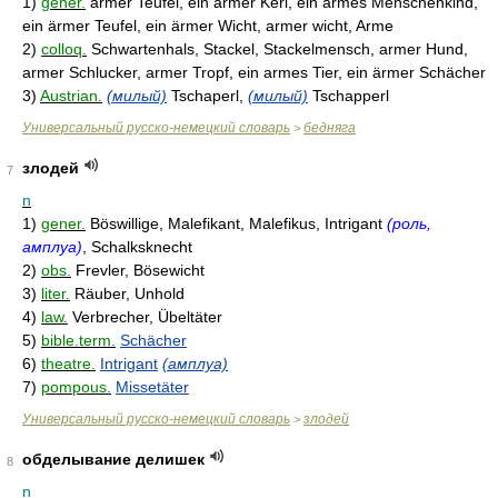
1)
gener.
armer Teufel, ein armer Kerl, ein armes Menschenkind,
ein ärmer Teufel, ein ärmer Wicht, armer wicht, Arme
2)
colloq.
Schwartenhals, Stackel, Stackelmensch, armer Hund,
armer Schlucker, armer Tropf, ein armes Tier, ein ärmer Schächer
3)
Austrian.
(милый)
Tschaperl,
(милый)
Tschapperl
Универсальный русско-немецкий словарь
бедняга
>
злодей
7
n
1)
gener.
Böswillige, Malefikant, Malefikus, Intrigant
(роль,
амплуа)
, Schalksknecht
2)
obs.
Frevler, Bösewicht
3)
liter.
Räuber, Unhold
4)
law.
Verbrecher, Übeltäter
5)
bible.term.
Schächer
6)
theatre.
Intrigant
(амплуа)
7)
pompous.
Missetäter
Универсальный русско-немецкий словарь
злодей
>
обделывание делишек
8
n