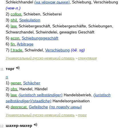
Schleichhandel
(на чёрном рынке)
, Schiebung, Verschiebung
(чем-л.)
2)
colloq.
Schieben, Schieberei
3)
phil.
Spekulation
4)
law.
Schiebergeschäft, Schiebergeschäfte, Schiebungen,
Schwarzhandel, Schwindelei, gewagtes Geschäft
5)
econ.
Schiebungsgeschäft
6)
fin.
Arbitrage
7)
f.trade.
Schwindel,
Verschiebung
(òê. sg)
Универсальный русско-немецкий словарь
спекуляция
>
торг
11
n
1)
gener.
Schächer
2)
obs.
Handel, Händel
3)
law.
(juristisch selbständiger)
Handelsbetrieb,
(juristisch
selbständiger)(staatliche)
Handelsorganisation
4)
deprecat.
Gefeilsche
(по поводу цены)
Универсальный русско-немецкий словарь
торг
>
шахер-махер
12