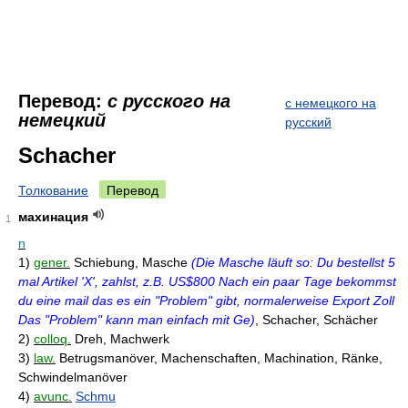
Перевод:
с русского на
с немецкого на
немецкий
русский
Schacher
Толкование
Перевод
махинация
1
n
1)
gener.
Schiebung, Masche
(Die Masche läuft so: Du bestellst 5
mal Artikel 'X', zahlst, z.B. US$800 Nach ein paar Tage bekommst
du eine mail das es ein "Problem" gibt, normalerweise Export Zoll
Das "Problem" kann man einfach mit Ge)
, Schacher, Schächer
2)
colloq.
Dreh, Machwerk
3)
law.
Betrugsmanöver, Machenschaften, Machination, Ränke,
Schwindelmanöver
4)
avunc.
Schmu