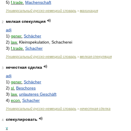
5)
f.trade.
Machenschaft
Универсальный русско-немецкий словарь
махинация
>
мелкая спекуляция
2
adj
1)
gener.
Schächer
2)
law.
Kleinspekulation, Schacherei
3)
f.trade.
Schacher
Универсальный русско-немецкий словарь
мелкая спекуляция
>
нечестная сделка
3
adj
1)
gener.
Schächer
2)
sl.
Beschores
3)
law.
unlauteres Geschäft
4)
econ.
Schacher
Универсальный русско-немецкий словарь
нечестная сделка
>
спекулировать
4
v