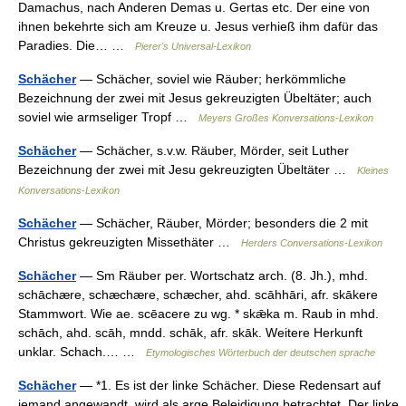
Damachus, nach Anderen Demas u. Gertas etc. Der eine von
ihnen bekehrte sich am Kreuze u. Jesus verhieß ihm dafür das
Paradies. Die… …
Pierer's Universal-Lexikon
Schächer
— Schächer, soviel wie Räuber; herkömmliche
Bezeichnung der zwei mit Jesus gekreuzigten Übeltäter; auch
soviel wie armseliger Tropf …
Meyers Großes Konversations-Lexikon
Schächer
— Schächer, s.v.w. Räuber, Mörder, seit Luther
Bezeichnung der zwei mit Jesu gekreuzigten Übeltäter …
Kleines
Konversations-Lexikon
Schächer
— Schächer, Räuber, Mörder; besonders die 2 mit
Christus gekreuzigten Missethäter …
Herders Conversations-Lexikon
Schächer
— Sm Räuber per. Wortschatz arch. (8. Jh.), mhd.
schāchære, schæchære, schæcher, ahd. scāhhāri, afr. skākere
Stammwort. Wie ae. scēacere zu wg. * skǣka m. Raub in mhd.
schāch, ahd. scāh, mndd. schāk, afr. skāk. Weitere Herkunft
unklar. Schach.… …
Etymologisches Wörterbuch der deutschen sprache
Schächer
— *1. Es ist der linke Schächer. Diese Redensart auf
jemand angewandt, wird als arge Beleidigung betrachtet. Der linke