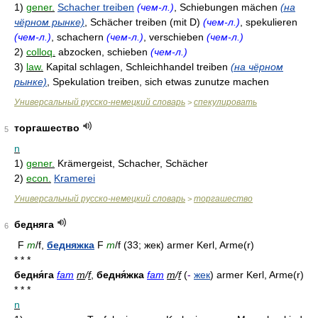
1)
gener.
Schacher treiben
(чем-л.)
, Schiebungen mächen
(на
чёрном рынке)
, Schächer treiben (mit D)
(чем-л.)
, spekulieren
(чем-л.)
, schachern
(чем-л.)
, verschieben
(чем-л.)
2)
colloq.
abzocken, schieben
(чем-л.)
3)
law.
Kapital schlagen, Schleichhandel treiben
(на чёрном
рынке)
, Spekulation treiben, sich etwas zunutze machen
Универсальный русско-немецкий словарь
спекулировать
>
торгашество
5
n
1)
gener.
Krämergeist, Schacher, Schächer
2)
econ.
Kramerei
Универсальный русско-немецкий словарь
торгашество
>
бедняга
6
F
m
/f,
бедняжка
F
m
/f (33; ­жек) armer Kerl, Arme(r)
* * *
бедня́га
fam
m
/
f
,
бедня́жка
fam
m
/
f
(
-
жек
) armer Kerl, Arme(r)
* * *
n