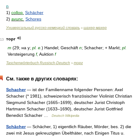
n
1)
colloq.
Schächer
2)
avunc.
Schores
Универсальный русско-немецкий словарь
шахер-махер
>
торг
13
m
(29; на ­у;
pl. e.
) Handel; Geschäft
n
; Schacher; + Markt;
pl.
Versteigerung
f,
Auktion
f
Taschenwörterbuch Russisch-Deutsch
торг
>
См. также в других словарях:
Schacher
— ist der Familienname folgender Personen: Axel
Schacher (* 1981), schweizerisch französischer Violinist Christian
Siegmund Schacher (1665–1699), deutscher Jurist Christoph
Hartmann Schacher (1633–1690), deutscher Jurist Gottfried
Benedict Schacher …
Deutsch Wikipedia
Schächer
— Schächer, 1) eigentlich Räuber, Mörder; bes. 2) die
zwei mit Jesus gekreuzigten Übelthäter, nach Einigen Titus u.