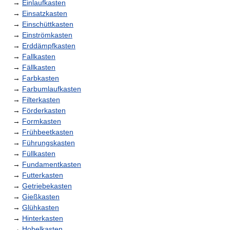
→
Einlaufkasten
→
Einsatzkasten
→
Einschüttkasten
→
Einströmkasten
→
Erddämpfkasten
→
Fallkasten
→
Fällkasten
→
Farbkasten
→
Farbumlaufkasten
→
Filterkasten
→
Förderkasten
→
Formkasten
→
Frühbeetkasten
→
Führungskasten
→
Füllkasten
→
Fundamentkasten
→
Futterkasten
→
Getriebekasten
→
Gießkasten
→
Glühkasten
→
Hinterkasten
→
Hobelkasten