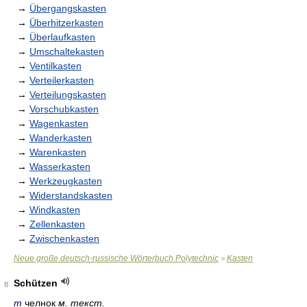
→
Übergangskasten
→
Überhitzerkasten
→
Überlaufkasten
→
Umschaltekasten
→
Ventilkasten
→
Verteilerkasten
→
Verteilungskasten
→
Vorschubkasten
→
Wagenkasten
→
Wanderkasten
→
Warenkasten
→
Wasserkasten
→
Werkzeugkasten
→
Widerstandskasten
→
Windkasten
→
Zellenkasten
→
Zwischenkasten
Neue große deutsch-russische Wörterbuch Polytechnic
Kasten
>
Schützen
8
m
челнок
м. текст.