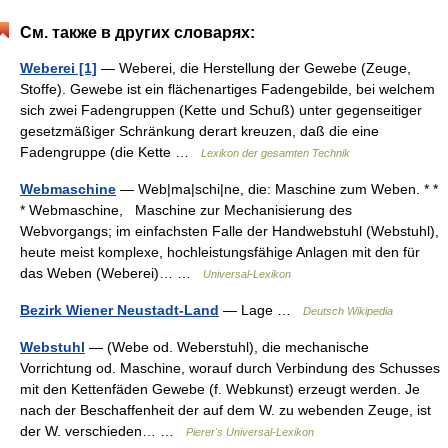
См. также в других словарях:
Weberei [1]
— Weberei, die Herstellung der Gewebe (Zeuge,
Stoffe). Gewebe ist ein flächenartiges Fadengebilde, bei welchem
sich zwei Fadengruppen (Kette und Schuß) unter gegenseitiger
gesetzmäßiger Schränkung derart kreuzen, daß die eine
Fadengruppe (die Kette …
Lexikon der gesamten Technik
Webmaschine
— Web|ma|schi|ne, die: Maschine zum Weben. * *
* Webmaschine, Maschine zur Mechanisierung des
Webvorgangs; im einfachsten Falle der Handwebstuhl (Webstuhl),
heute meist komplexe, hochleistungsfähige Anlagen mit den für
das Weben (Weberei)… …
Universal-Lexikon
Bezirk Wiener Neustadt-Land
— Lage …
Deutsch Wikipedia
Webstuhl
— (Webe od. Weberstuhl), die mechanische
Vorrichtung od. Maschine, worauf durch Verbindung des Schusses
mit den Kettenfäden Gewebe (f. Webkunst) erzeugt werden. Je
nach der Beschaffenheit der auf dem W. zu webenden Zeuge, ist
der W. verschieden… …
Pierer's Universal-Lexikon