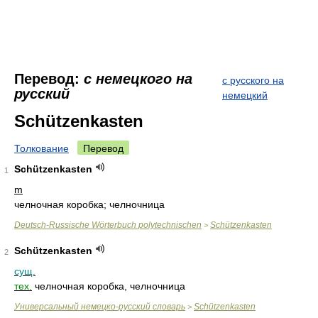
Перевод:
с немецкого на
с русского на
русский
немецкий
Schützenkasten
Толкование
Перевод
Schützenkasten
1
m
челночная коробка; челночница
Deutsch-Russische Wörterbuch polytechnischen
Schützenkasten
>
Schützenkasten
2
сущ.
тех.
челночная коробка, челночница
Универсальный немецко-русский словарь
Schützenkasten
>