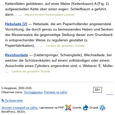
Kettenfäden gebildeten, auf einer Walze (Kettenbaum) A (Fig. 1)
aufgewickelten Kette über einen sogen. Schleifbaum a geführt,
dann… …
Meyers Großes Konversations-Lexikon
Hebelade [2]
— Hebelade, die am Papierholländer angewendete
Vorrichtung, die durch genau zu bemessendes Heben und Senken
der Messerwalze die gegenseitige Stellung dieser zum Grundwerk
in entsprechender Weise zu regulieren gestattet (s.
Papierfabrikation);… …
Lexikon der gesamten Technik
Revolverlade
— (Ueberspringer, Schwinglade), Wechsellade, bei
welcher die Schützenkästen auf einem vollständigen oder einem
Ausschnitte eines Zylinders angeordnet sind; s. Weberei. E. Müller
…
Lexikon der gesamten Technik
© Академик, 2000-2026
18+
Обратная связь:
Техподдержка
,
Реклама на сайте
👣 Путешествия
Экспорт словарей на сайты
, сделанные на PHP,
Joomla,
Drupal,
WordPress, MODx.