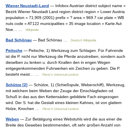
Wiener Neustadt-Land
— Infobox Austrian district subject name =
Bezirk Wiener Neustadt Land region district region = Lower Austria
population = 71,909 (2001) prefix = ? area = 969.7 car plate = WB
nuts code = AT122 municipalities = 35 image location = Karte Aut
Noe… …
Wikipedia
Bad Schönau
— Bad Schönau …
Deutsch Wikipedia
Peitsche
— Peitsche, 1) Werkzeug zum Schlagen. Für Fahrende
ist die P. nicht nur Werkzeug die Pferde anzutreiben, sondern auch
dieselben zu lenken u. durch Knallen den in engen Wegen
entgegenkommenden Fuhrwerken ein Zeichen zu geben. Die P.
besteht meist… …
Pierer's Universal-Lexikon
Schütze [2]
— Schütze, 1) (Schießspule, Weberschiff), Werkzeug,
mit welchem beim Weben der Zeuge der Einschlagfaden od.
Schuß in das aus den Kettensäden gebildete Fach eingezogen
wird. Der S. hat die Gestalt eines kleinen Kahnes, ist von glattem
Holze, Knochen …
Pierer's Universal-Lexikon
Weben
— Zur Betätigung eines Webstuhls wird die aus einer die
Breite des Gewebes bestimmenden, oft sehr großen Anzahl von