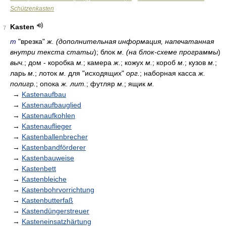
Schützenkasten
Kasten
7
m
"врезка"
ж. (дополнительная информация, напечатанная
внутри текста статьи
); блок
м. (на блок-схеме программы
)
выч.
; дом - коробка
м.
; камера
ж.
; кожух
м.
; короб
м.
; кузов
м.
;
ларь
м.
; лоток
м.
для "исходящих"
орг.
; наборная касса
ж.
полигр.
; опока
ж. лит.
; футляр
м.
; ящик
м.
→
Kastenaufbau
→
Kastenaufbauglied
→
Kastenaufkohlen
→
Kastenauflieger
→
Kastenballenbrecher
→
Kastenbandförderer
→
Kastenbauweise
→
Kastenbett
→
Kastenbleiche
→
Kastenbohrvorrichtung
→
Kastenbutterfaß
→
Kastendüngerstreuer
→
Kasteneinsatzhärtung