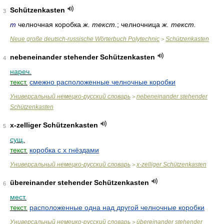
Schützenkasten
3
m
челночная коробка
ж. текст.
; челночница
ж. текст.
Neue große deutsch-russische Wörterbuch Polytechnic
Schützenkasten
>
nebeneinander stehender Schützenkasten
4
нареч.
текст.
смежно расположенные челночные коробки
Универсальный немецко-русский словарь
nebeneinander stehender
>
Schützenkasten
x-zelliger Schützenkasten
5
сущ.
текст.
коробка с х гнёздами
Универсальный немецко-русский словарь
x-zelliger Schützenkasten
>
übereinander stehender Schützenkasten
6
мест.
текст.
расположенные одна над другой челночные коробки
Универсальный немецко-русский словарь
übereinander stehender
>