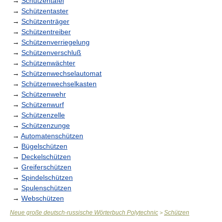
→
Schützentafel
→
Schützentaster
→
Schützenträger
→
Schützentreiber
→
Schützenverriegelung
→
Schützenverschluß
→
Schützenwächter
→
Schützenwechselautomat
→
Schützenwechselkasten
→
Schützenwehr
→
Schützenwurf
→
Schützenzelle
→
Schützenzunge
→
Automatenschützen
→
Bügelschützen
→
Deckelschützen
→
Greiferschützen
→
Spindelschützen
→
Spulenschützen
→
Webschützen
Neue große deutsch-russische Wörterbuch Polytechnic
Schützen
>