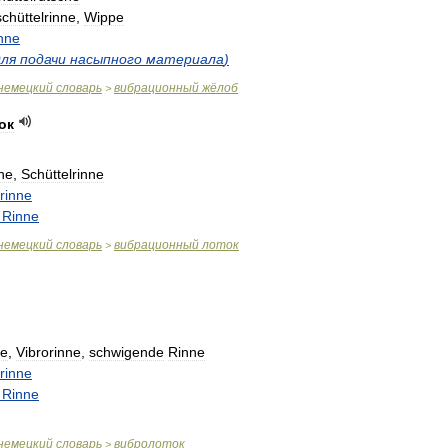
chüttelrinne
,
Wippe
inne
для
подачи
насыпного
материала
)
немецкий
словарь
вибрационный
жёлоб
>
ок
nne
,
Schüttelrinne
srinne
Rinne
немецкий
словарь
вибрационный
лоток
>
he
,
Vibrorinne
,
schwigende
Rinne
srinne
Rinne
немецкий
словарь
вибролоток
>