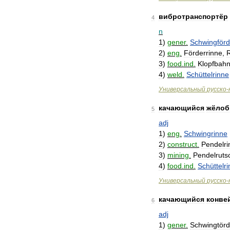
вибротранспортёр
4
n
1
)
gener
.
Schwingförd
2
)
eng
.
Förderrinne
,
R
3
)
food
.
ind
.
Klopfbah
4
)
weld
.
Schüttelrinne
Универсальный
русско
-
качающийся
жёлоб
5
adj
1
)
eng
.
Schwingrinne
2
)
construct
.
Pendelri
3
)
mining
.
Pendelruts
4
)
food
.
ind
.
Schüttelr
Универсальный
русско
-
качающийся
конве
6
adj
1
)
gener
.
Schwingtör