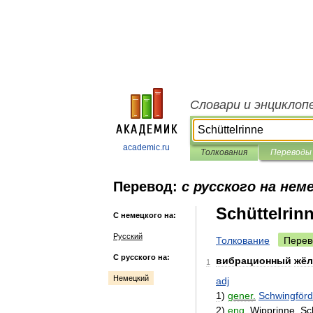
Словари и энциклоп
academic.ru
Толкования
Переводы
Перевод:
с русского на нем
Schüttelrin
С немецкого на:
Русский
Толкование
Перев
С русского на:
вибрационный
жёл
1
Немецкий
adj
1
)
gener
.
Schwingförd
2
)
eng
.
Wipprinne
,
Sc