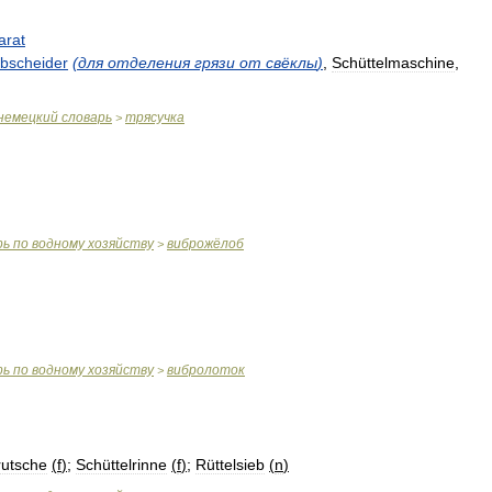
arat
bscheider
(
для
отделения
грязи
от
свёклы
)
,
Schüttelmaschine
,
немецкий
словарь
трясучка
>
рь
по
водному
хозяйству
виброжёлоб
>
рь
по
водному
хозяйству
вибролоток
>
rutsche
(
f
)
;
Schüttelrinne
(
f
)
;
Rüttelsieb
(
n
)