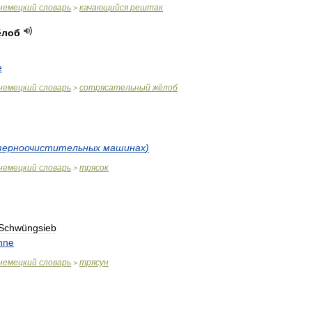
немецкий
словарь
качающийся
рештак
>
ёлоб
e
немецкий
словарь
сотрясательный
жёлоб
>
зерноочистительных
машинах
)
немецкий
словарь
трясок
>
Schwüngsieb
inne
немецкий
словарь
трясун
>