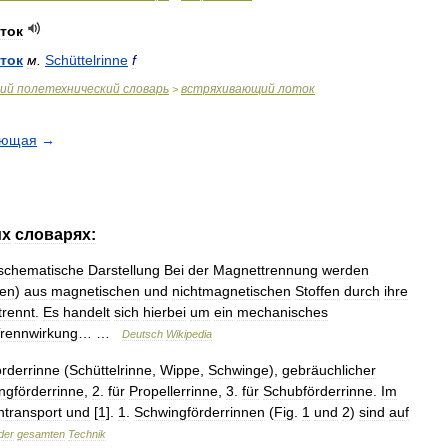
ток
ток
м
.
Schüttelrinne
f
ий
полетехнический
словарь
встряхивающий
лоток
>
ующая
→
их
словарях:
schematische
Darstellung
Bei
der
Magnettrennung
werden
en
)
aus
magnetischen
und
nichtmagnetischen
Stoffen
durch
ihre
trennt
.
Es
handelt
sich
hierbei
um
ein
mechanisches
rennwirkung
… …
Deutsch
Wikipedia
rderrinne
(
Schüttelrinne
,
Wippe
,
Schwinge
),
gebräuchlicher
ngförderrinne
,
2
.
für
Propellerrinne
,
3
.
für
Schubförderrinne
.
Im
transport
und
[
1
].
1
.
Schwingförderrinnen
(
Fig
.
1
und
2
)
sind
auf
der
gesamten
Technik