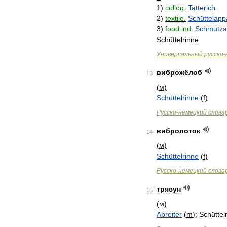
1
)
colloq
.
Tatterich
2
)
textile
.
Schüttelapp
3
)
food
.
ind
.
Schmutza
Schüttelrinne
Универсальный
русско
-
виброжёлоб
13
(
м
)
Schüttelrinne
(
f
)
Русско
-
немецкий
слова
вибролоток
14
(
м
)
Schüttelrinne
(
f
)
Русско
-
немецкий
слова
трясун
15
(
м
)
Abreiter
(
m
)
;
Schüttel