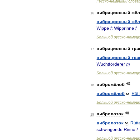
Русско
-
немецкий
слова
вибрационный
жёл
16
вибрационный
жёл
Wippe
f
;
Wipprinne
f
Большой
русско
-
немецк
вибрационный
тра
17
вибрационный
тра
Wuchtförderer
m
Большой
русско
-
немецк
виброжёлоб
18
виброжёлоб
м
.
Rütt
Большой
русско
-
немецк
вибролоток
19
вибролоток
м
.
Rütt
schwingende
Rinne
f
Большой
русско
-
немецк