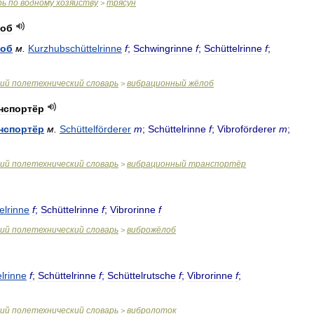
рь
по
водному
хозяйству
трясун
>
об
об
м
.
Kurzhubschüttelrinne
f
;
Schwingrinne
f
;
Schüttelrinne
f
;
ий
полетехнический
словарь
вибрационный
жёлоб
>
нспортёр
нспортёр
м
.
Schüttelförderer
m
;
Schüttelrinne
f
;
Vibroförderer
m
;
ий
полетехнический
словарь
вибрационный
транспортёр
>
elrinne
f
;
Schüttelrinne
f
;
Vibrorinne
f
ий
полетехнический
словарь
виброжёлоб
>
elrinne
f
;
Schüttelrinne
f
;
Schüttelrutsche
f
;
Vibrorinne
f
;
ий
полетехнический
словарь
вибролоток
>