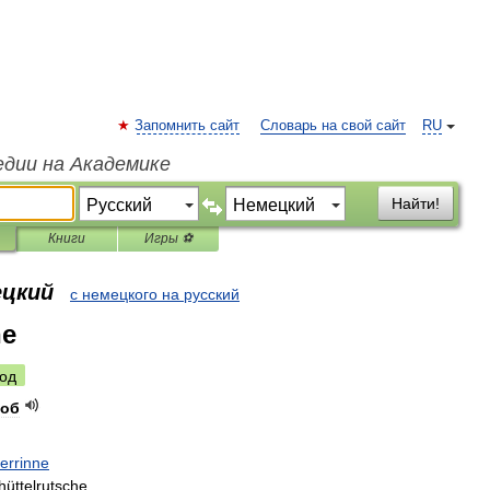
Запомнить сайт
Словарь на свой сайт
RU
едии на Академике
Найти!
Книги
Игры ⚽
ецкий
с немецкого на русский
ne
од
об
errinne
hüttelrutsche