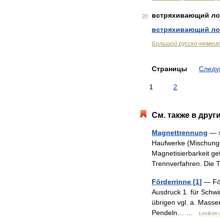
встряхивающий
ло
20
встряхивающий
ло
Большой
русско
-
немецк
Страницы
След
1
2
См
.
также
в
друг
Magnettrennung
—
Haufwerke
(
Mischung
Magnetisierbarkeit
ge
Trennverfahren
.
Die
T
Förderrinne
[
1
]
—
Fö
Ausdruck
1
.
für
Schwi
übrigen
vgl
.
a
.
Massen
Pendeln
… …
Lexikon