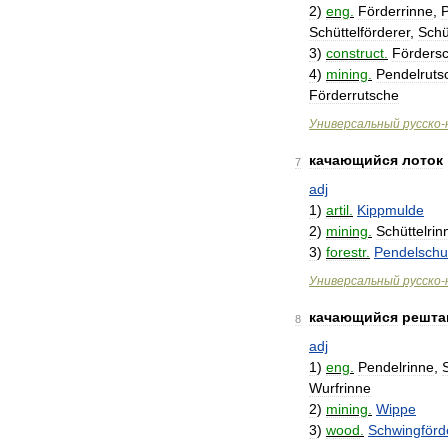
2
)
eng
.
Förderrinne
,
P
Schüttelförderer
,
Schü
3
)
construct
.
Förders
4
)
mining
.
Pendelruts
Förderrutsche
Универсальный
русско
-
качающийся
лоток
7
adj
1
)
artil
.
Kippmulde
2
)
mining
.
Schüttelrin
3
)
forestr
.
Pendelschu
Универсальный
русско
-
качающийся
решта
8
adj
1
)
eng
.
Pendelrinne
,
Wurfrinne
2
)
mining
.
Wippe
3
)
wood
.
Schwingförd