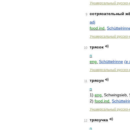
Универсальный
русско
-
сотрясательный
ж
9
adj
food
.
ind
.
Schüttelrinn
Универсальный
русско
-
трясок
10
n
eng
.
Schüttelrinne
(
в
Универсальный
русско
-
трясун
11
n
1
)
eng
.
Schwingsieb
,
2
)
food
.
ind
.
Schüttelr
Универсальный
русско
-
трясучка
12
n