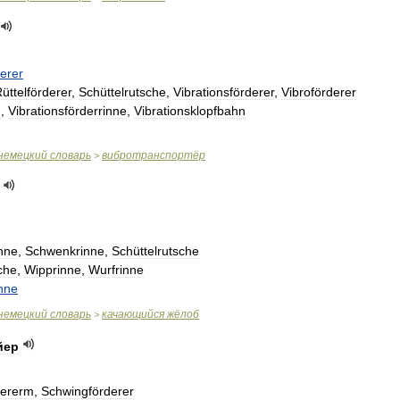
erer
üttelförderer
,
Schüttelrutsche
,
Vibrationsförderer
,
Vibroförderer
n
,
Vibrationsförderrinne
,
Vibrationsklopfbahn
немецкий
словарь
вибротранспортёр
>
nne
,
Schwenkrinne
,
Schüttelrutsche
che
,
Wipprinne
,
Wurfrinne
inne
немецкий
словарь
качающийся
жёлоб
>
йер
dererm
,
Schwingförderer