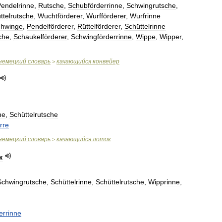
endelrinne
,
Rutsche
,
Schubförderrinne
,
Schwingrutsche
,
ttelrutsche
,
Wuchtförderer
,
Wurfförderer
,
Wurfrinne
chwinge
,
Pendelförderer
,
Rüttelförderer
,
Schüttelrinne
che
,
Schaukelförderer
,
Schwingförderrinne
,
Wippe
,
Wipper
,
немецкий
словарь
качающийся
конвейер
>
ne
,
Schüttelrutsche
rre
немецкий
словарь
качающийся
лоток
>
к
Schwingrutsche
,
Schüttelrinne
,
Schüttelrutsche
,
Wipprinne
,
errinne