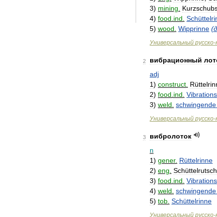
3
)
mining
.
Kurzschubs
4
)
food
.
ind
.
Schüttelr
5
)
wood
.
Wipprinne
(
Универсальный
русско
-
вибрационный
лот
2
adj
1
)
construct
.
Rüttelri
2
)
food
.
ind
.
Vibration
3
)
weld
.
schwingende
Универсальный
русско
-
вибролоток
3
n
1
)
gener
.
Rüttelrinne
2
)
eng
.
Schüttelrutsc
3
)
food
.
ind
.
Vibration
4
)
weld
.
schwingende
5
)
tob
.
Schüttelrinne
Универсальный
русско
-