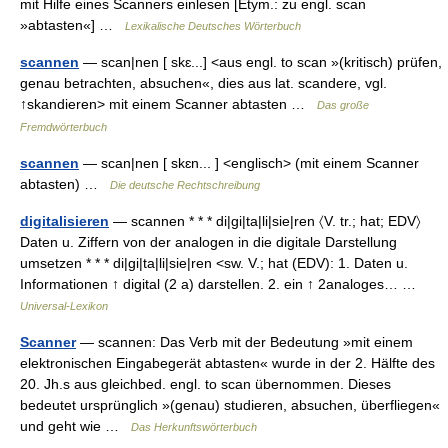
mit Hilfe eines Scanners einlesen [Etym.: zu engl. scan
»abtasten«] …
Lexikalische Deutsches Wörterbuch
scannen
— scan|nen [ skɛ...] <aus engl. to scan »(kritisch) prüfen,
genau betrachten, absuchen«, dies aus lat. scandere, vgl.
↑skandieren> mit einem Scanner abtasten …
Das große
Fremdwörterbuch
scannen
— scan|nen [ skɛn... ] <englisch> (mit einem Scanner
abtasten) …
Die deutsche Rechtschreibung
digitalisieren
— scannen * * * di|gi|ta|li|sie|ren 〈V. tr.; hat; EDV〉
Daten u. Ziffern von der analogen in die digitale Darstellung
umsetzen * * * di|gi|ta|li|sie|ren <sw. V.; hat (EDV): 1. Daten u.
Informationen ↑ digital (2 a) darstellen. 2. ein ↑ 2analoges… …
Universal-Lexikon
Scanner
— scannen: Das Verb mit der Bedeutung »mit einem
elektronischen Eingabegerät abtasten« wurde in der 2. Hälfte des
20. Jh.s aus gleichbed. engl. to scan übernommen. Dieses
bedeutet ursprünglich »(genau) studieren, absuchen, überfliegen«
und geht wie …
Das Herkunftswörterbuch