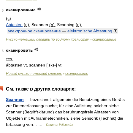
сканирование
5
(с)
Abtasten
(n)
; Scannen
(n)
; Scanning
(n)
;
электронное сканирование
—
elektronische Abtastung
(f)
Русско-немецкий словарь по водному хозяйству
сканирование
>
сканировать
6
тех.
ábtasten
vt
, scannen ['skɛ-]
vt
Новый русско-немецкий словарь
сканировать
>
См. также в других словарях:
Scannen
— bezeichnet: allgemein die Benutzung eines Geräts
zur Datenerfassung/ suche; für eine Auflistung solcher siehe
Scanner (Begriffsklärung) das berührungsfreie Abtasten von
Objekten mit Aufnahmetechniken, siehe Sensorik (Technik) die
Erfassung von… …
Deutsch Wikipedia