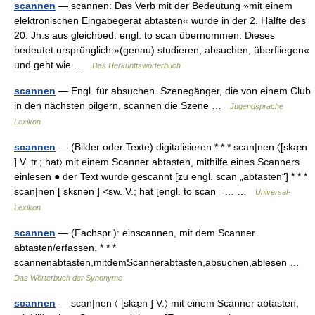
scannen
— scannen: Das Verb mit der Bedeutung »mit einem
elektronischen Eingabegerät abtasten« wurde in der 2. Hälfte des
20. Jh.s aus gleichbed. engl. to scan übernommen. Dieses
bedeutet ursprünglich »(genau) studieren, absuchen, überfliegen«
und geht wie …
Das Herkunftswörterbuch
scannen
— Engl. für absuchen. Szenegänger, die von einem Club
in den nächsten pilgern, scannen die Szene …
Jugendsprache
Lexikon
scannen
— (Bilder oder Texte) digitalisieren * * * scan|nen 〈[skæ̣n
] V. tr.; hat〉 mit einem Scanner abtasten, mithilfe eines Scanners
einlesen ● der Text wurde gescannt [zu engl. scan „abtasten“] * * *
scan|nen [ skɛnən ] <sw. V.; hat [engl. to scan =… …
Universal-
Lexikon
scannen
— (Fachspr.): einscannen, mit dem Scanner
abtasten/erfassen. * * *
scannenabtasten,mitdemScannerabtasten,absuchen,ablesen …
Das Wörterbuch der Synonyme
scannen
— scan|nen 〈 [skæ̣n ] V.〉 mit einem Scanner abtasten,