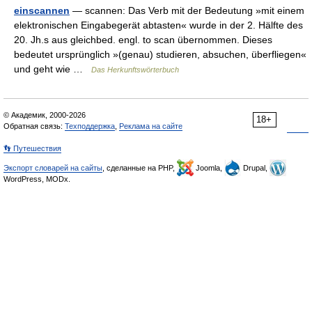
einscannen
— scannen: Das Verb mit der Bedeutung »mit einem
elektronischen Eingabegerät abtasten« wurde in der 2. Hälfte des
20. Jh.s aus gleichbed. engl. to scan übernommen. Dieses
bedeutet ursprünglich »(genau) studieren, absuchen, überfliegen«
und geht wie …
Das Herkunftswörterbuch
© Академик, 2000-2026
18+
Обратная связь:
Техподдержка
,
Реклама на сайте
👣 Путешествия
Экспорт словарей на сайты
, сделанные на PHP,
Joomla,
Drupal,
WordPress, MODx.