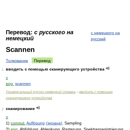
Перевод:
с русского на
с немецкого на
немецкий
русский
Scannen
Толкование
Перевод
вводить с помощью сканирующего устройства
1
v
eng.
scannen
Универсальный русско-немецкий словарь
вводить с помощью
>
сканирующего устройства
сканирование
2
n
1)
comput.
Auflösung
(экрана)
, Sampling
2)
eng.
Abfühlung, Ablenkung, Rasterung, Spektrenregistrierung,