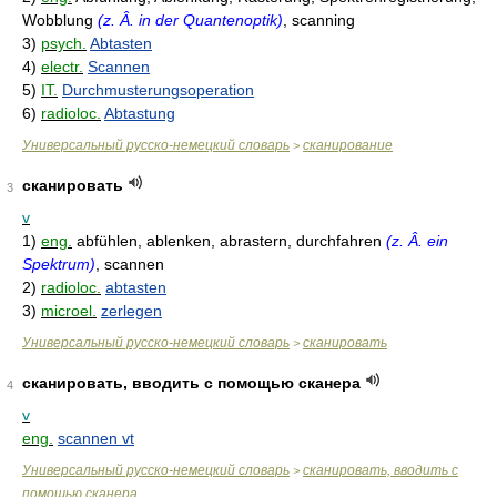
Wobblung
(z. Â. in der Quantenoptik)
, scanning
3)
psych.
Abtasten
4)
electr.
Scannen
5)
IT.
Durchmusterungsoperation
6)
radioloc.
Abtastung
Универсальный русско-немецкий словарь
сканирование
>
сканировать
3
v
1)
eng.
abfühlen, ablenken, abrastern, durchfahren
(z. Â. ein
Spektrum)
, scannen
2)
radioloc.
abtasten
3)
microel.
zerlegen
Универсальный русско-немецкий словарь
сканировать
>
сканировать, вводить с помощью сканера
4
v
eng.
scannen vt
Универсальный русско-немецкий словарь
сканировать, вводить с
>
помощью сканера