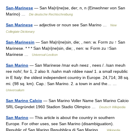
San-Marinese
— San Ma|ri|ne|se, der; n, n (Einwohner von San
Marino) …
Die deutsche Rechtschreibung
San Marinese
— adjective or noun see San Marino …
New
Collegiate Dictionary
San-Marinesin
— San Ma|ri|ne|sin, die; , nen: w. Form zu ↑ San
Marinese. * * * San Ma|ri|ne|sin, die; , nen: w. Form zu ↑San
Marinese …
Universal-Lexikon
San Marino
— San Marinese /mar euh neez , nees /. /san meuh
ree noh/; for 1, 2 also It. /sahn mah rddee naw/ 1. a small republic
in E Italy: the oldest independent country in Europe. 24,714; 38 sq.
mi. (98 sq. km). Cap.: San Marino. 2. a town in and the… …
Universalium
San Marino Calcio
— San Marino Voller Name San Marino Calcio
SRL Gegründet 1960 Stadion Stadio Olimpico …
Deutsch Wikipedia
San Marino
— This article is about the country in southern
Europe. For other uses, see San Marino (disambiguation).
Republic of San Marino Repubblica di San Marino …
Wikipedia