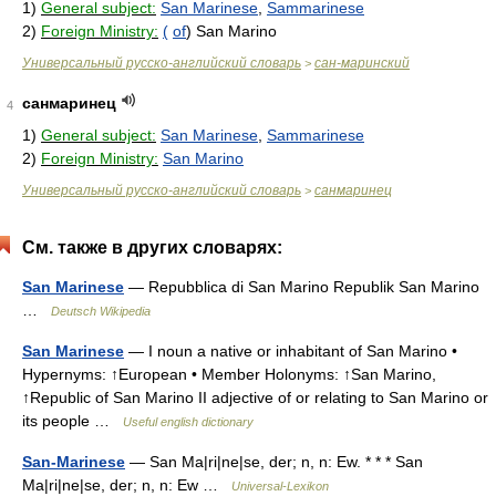
1)
General subject:
San Marinese
,
Sammarinese
2)
Foreign Ministry:
(
of
) San Marino
Универсальный русско-английский словарь
сан-маринский
>
санмаринец
4
1)
General subject:
San Marinese
,
Sammarinese
2)
Foreign Ministry:
San Marino
Универсальный русско-английский словарь
санмаринец
>
См. также в других словарях:
San Marinese
— Repubblica di San Marino Republik San Marino
…
Deutsch Wikipedia
San Marinese
— I noun a native or inhabitant of San Marino •
Hypernyms: ↑European • Member Holonyms: ↑San Marino,
↑Republic of San Marino II adjective of or relating to San Marino or
its people …
Useful english dictionary
San-Marinese
— San Ma|ri|ne|se, der; n, n: Ew. * * * San
Ma|ri|ne|se, der; n, n: Ew …
Universal-Lexikon