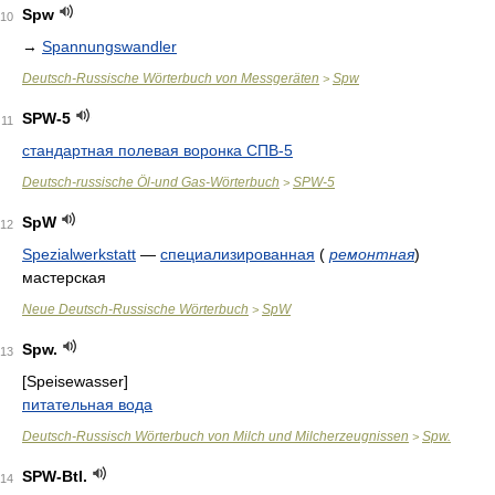
Spw
10
→
Spannungswandler
Deutsch-Russische Wörterbuch von Messgeräten
Spw
>
SPW-5
11
стандартная полевая воронка СПВ-5
Deutsch-russische Öl-und Gas-Wörterbuch
SPW-5
>
SpW
12
Spezialwerkstatt
—
специализированная
(
ремонтная
)
мастерская
Neue Deutsch-Russische Wörterbuch
SpW
>
Spw.
13
[Speisewasser]
питательная вода
Deutsch-Russisch Wörterbuch von Milch und Milcherzeugnissen
Spw.
>
SPW-Btl.
14