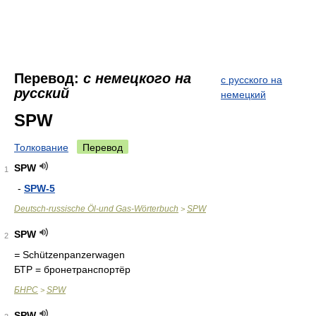
Перевод:
с немецкого на
с русского на
русский
немецкий
SPW
Толкование
Перевод
SPW
1
-
SPW-5
Deutsch-russische Öl-und Gas-Wörterbuch
SPW
>
SPW
2
=
Schützenpanzerwagen
БТР = бронетранспортёр
БНРС
SPW
>
SPW