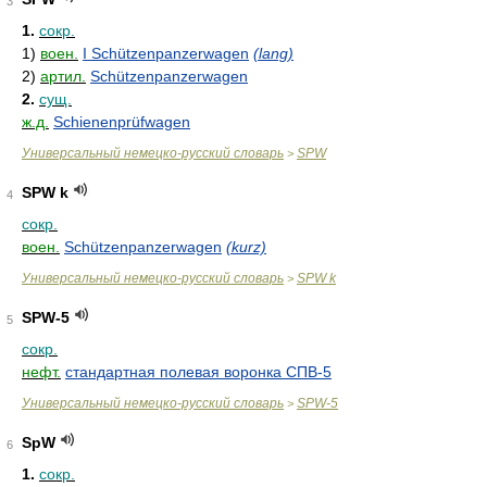
3
1.
сокр.
1)
воен.
I Schützenpanzerwagen
(lang)
2)
артил.
Schützenpanzerwagen
2.
сущ.
ж.д.
Schienenprüfwagen
Универсальный немецко-русский словарь
SPW
>
SPW k
4
сокр.
воен.
Schützenpanzerwagen
(kurz)
Универсальный немецко-русский словарь
SPW k
>
SPW-5
5
сокр.
нефт.
стандартная полевая воронка СПВ-5
Универсальный немецко-русский словарь
SPW-5
>
SpW
6
1.
сокр.