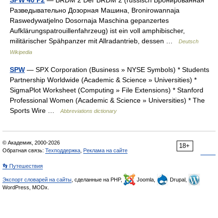
SPW 40 P2
— BRDM 2 Der BRDM 2 (russisch Бронированная
Разведывательно Дозорная Машина, Bronirowannaja
Raswedywatjelno Dosornaja Maschina gepanzertes
Aufklärungspatrouillenfahrzeug) ist ein voll amphibischer,
militärischer Spähpanzer mit Allradantrieb, dessen …
Deutsch
Wikipedia
SPW
— SPX Corporation (Business » NYSE Symbols) * Students
Partnership Worldwide (Academic & Science » Universities) *
SigmaPlot Worksheet (Computing » File Extensions) * Stanford
Professional Women (Academic & Science » Universities) * The
Sports Wire …
Abbreviations dictionary
© Академик, 2000-2026
18+
Обратная связь:
Техподдержка
,
Реклама на сайте
👣 Путешествия
Экспорт словарей на сайты
, сделанные на PHP,
Joomla,
Drupal,
WordPress, MODx.