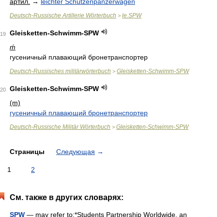
артил.
→
leichter Schützenpanzerwagen
Deutsch-Russische Artillerie Wörterbuch
le.SPW
>
Gleisketten-Schwimm-SPW
19
ḿ
гусеничный плавающий бронетранспортер
Deutsch-Russisches militärwörterbuch
Gleisketten-Schwimm-SPW
>
Gleisketten-Schwimm-SPW
20
(m)
гусеничный плавающий бронетранспортер
Deutsch-Russische Militär Wörterbuch
Gleisketten-Schwimm-SPW
>
Страницы
Следующая
→
1
2
См. также в других словарях:
SPW
— may refer to:*Students Partnership Worldwide, an