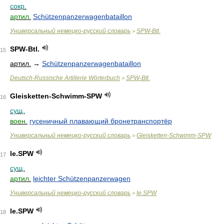
сокр.
артил.
Schützenpanzerwagenbataillon
Универсальный немецко-русский словарь
SPW-Btl.
>
SPW-Btl.
15
артил.
→
Schützenpanzerwagenbataillon
Deutsch-Russische Artillerie Wörterbuch
SPW-Btl.
>
Gleisketten-Schwimm-SPW
16
сущ.
воен.
гусеничный плавающий бронетранспортёр
Универсальный немецко-русский словарь
Gleisketten-Schwimm-SPW
>
le.SPW
17
сущ.
артил.
leichter Schützenpanzerwagen
Универсальный немецко-русский словарь
le.SPW
>
le.SPW
18