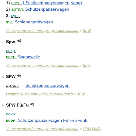
1)
воен.
I Schützenpanzerwagen
(lang)
2)
артил.
Schützenpanzerwagen
2.
сущ.
ж.д.
Schienenprüfwagen
Универсальный немецко-русский словарь
SpW
>
Spw.
7
сокр.
воен.
Spannweile
Универсальный немецко-русский словарь
Spw.
>
SPW
8
артил.
→
Schützenpanzerwagen
Deutsch-Russische Artillerie Wörterbuch
SPW
>
SPW Fü/Fu
9
сокр.
воен.
Schützenpanzerwagen Führer/Funk
Универсальный немецко-русский словарь
SPW Fü/Fu
>