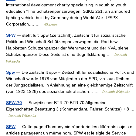
international development charity specialising in youth to youth
education *The Schützenpanzerwagen, SdKfz 251, an armoured
fighting vehicle built by Germany during World War II *SPX
Corporation,… …
Wikipedia
SPW
— steht für: Spw (Zeitschrift), Zeitschrift für sozialistische
Politik und Wirtschaft Schützenpanzerwagen, die Rad bzw.
Halbketten Schützenpanzer der Wehrmacht und der NVA, siehe
Schützenpanzer Diese Seite ist eine Begriffsklärung …
Deutsch
Wikipedia
Spw
— Die Zeitschrift spw – Zeitschrift für sozialistische Politik und
Wirtschaft wurde 1978 von Mitgliedern der SPD, v.a. aus Reihen
der Jungsozialisten, in Anlehnung an eine gleichnamige Zeitschrift
(von 1923 1928) des sozialdemokratischen… …
Deutsch Wikipedia
SPW-70
— Sowjetischer BTR 70 BTR 70 Allgemeine
Eigenschaften Besatzung 3 (Kommandant, Fahrer, Schütze) + 8 …
Deutsch Wikipedia
SPW
— Cette page d’homonymie répertorie les différents sujets et
articles partageant un même nom. SPW est le sigle de Service