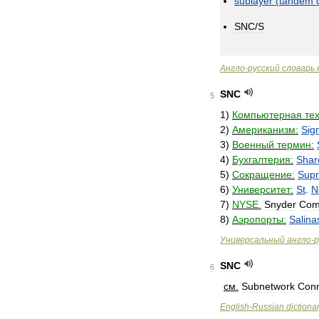
sublayer
(
tandem
SNC
/
S
Англо
-
русский
словарь
SNC
5
1
)
Компьютерная
те
2
)
Американизм:
Sign
3
)
Военный
термин:
4
)
Бухгалтерия:
Shar
5
)
Сокращение:
Sup
6
)
Университет:
St
.
N
7
)
NYSE
.
Snyder
Com
8
)
Аэропорты:
Salina
Универсальный
англо
-
р
SNC
6
см
.
Subnetwork
Conn
English
-
Russian
dictiona