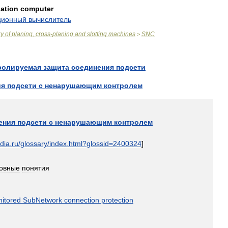
ation
computer
ционный
вычислитель
ry
of
planing
,
cross
-
planing
and
slotting
machines
SNC
>
ролируемая
защита
соединения
подсети
ия
подсети
с
ненарушающим
контролем
ения
подсети
с
ненарушающим
контролем
dia
.
ru
/
glossary
/
index
.
html
?
glossid
=
2400324
]
овные
понятия
itored
SubNetwork
connection
protection