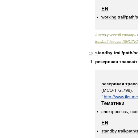
EN
working
trail
/
path
/
s
Англо
-
русский
словарь
trail
/
path
/
section
/
SNC
/
NC
standby
trail
/
path
/
s
10
резервная
трасса
/
т
резервная
трасс
(
МСЭ
-
Т
G
.
798
).
[
http:
//
www
.
iks
-
me
Тематики
электросвязь
,
осн
EN
standby
trail
/
path
/