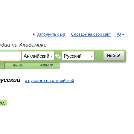
Запомнить сайт
Словарь на свой сайт
RU
едии на Академике
Найти!
Книги
Игры ⚽
русский
с русского на английский
од