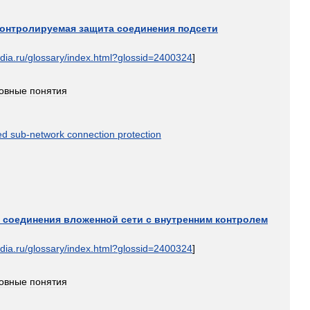
контролируемая
защита
соединения
подсети
dia
.
ru
/
glossary
/
index
.
html
?
glossid
=
2400324
]
овные
понятия
ed
sub
-
network
connection
protection
соединения
вложенной
сети
с
внутренним
контролем
dia
.
ru
/
glossary
/
index
.
html
?
glossid
=
2400324
]
овные
понятия