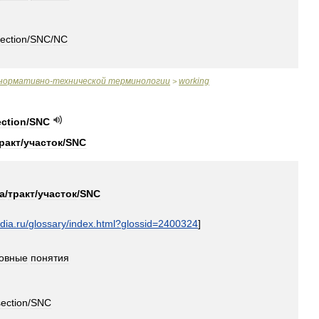
ection
/
SNC
/
NC
нормативно
-
технической
терминологии
working
>
ection
/
SNC
ракт
/
участок
/
SNC
а
/
тракт
/
участок
/
SNC
dia
.
ru
/
glossary
/
index
.
html
?
glossid
=
2400324
]
овные
понятия
section
/
SNC