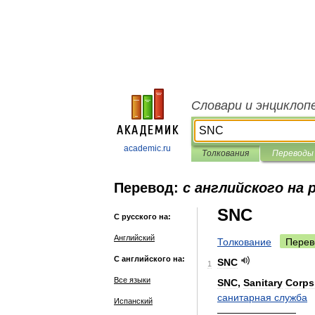
Словари и энциклоп
academic.ru
Толкования
Переводы
Перевод:
с английского на 
SNC
С русского на:
Английский
Толкование
Перев
С английского на:
SNC
1
Все языки
SNC
,
Sanitary
Corps
санитарная
служба
Испанский
————————