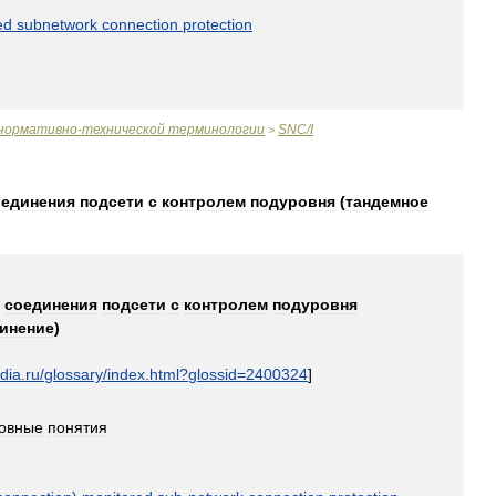
ed
subnetwork
connection
protection
нормативно
-
технической
терминологии
SNC
/
I
>
оединения
подсети
с
контролем
подуровня
(
тандемное
соединения
подсети
с
контролем
подуровня
инение
)
dia
.
ru
/
glossary
/
index
.
html
?
glossid
=
2400324
]
овные
понятия