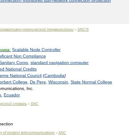
connection
)
monitored
sub
-
network
connection
protection
нормативно
-
технической
терминологии
SNC
/
S
>
хника:
Scalable
Node
Controller
ificant
Non
Compliance
Sanitary
Corps
,
standard
navigation
computer
ed
National
Credits
reme
National
Council
(
Cambodia
)
orbert
College
,
De
Pere
,
Wisconsin
,
State
Normal
College
munications
,
Inc
.
s
,
Ecuador
усский
словарь
SNC
>
ection
ry
of
modern
telecommunications
SNC
>