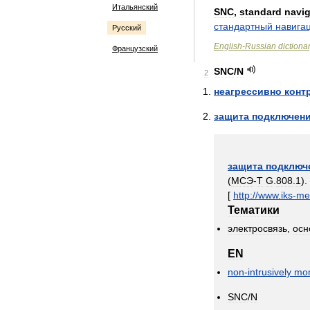
Итальянский
SNC
,
standard
navig
стандартный
навига
Русский
English
-
Russian
dictiona
Французский
SNC
/
N
2
неагрессивно
конт
защита
подключен
защита
подключ
(
МСЭ
-
Т
G
.
808
.
1
).
[
http:
//
www
.
iks
-
me
Тематики
электросвязь
,
осн
EN
non
-
intrusively
mon
SNC
/
N