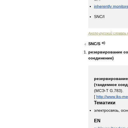
inherently
monitor
SNC
/
I
Англо
-
русский
словарь
SNC
/
S
4
резервирование
с
соединение
)
резервирование
(
тандемное
соед
(
МСЭ
-
Т
G
.
783
).
[
http:
//
www
.
iks
-
me
Тематики
электросвязь
,
осн
EN