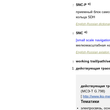
SNC
-
P
7
приемный
блок
само
кольца
SDH
English
-
Russian
dictiona
SNC
8
[
small
scale
navigatio
мелкомасштабная
н
English
-
Russian
aviation
working
trail
/
path
/
se
9
действующая
трас
действующая
тр
(
МСЭ
-
Т
G
.
798
)
[
http:
//
www
.
iks
-
me
Тематики
электросвязь
,
осн