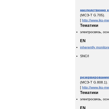
наследственно
(
МСЭ
-
T
G
.
705
).
[
http:
//
www
.
iks
-
me
Тематики
электросвязь
,
осн
EN
inherently
monitor
SNC
/
I
резервирование
(
МСЭ
-
Т
G
.
808
.
1
).
[
http:
//
www
.
iks
-
me
Тематики
электросвязь
,
осн
EN