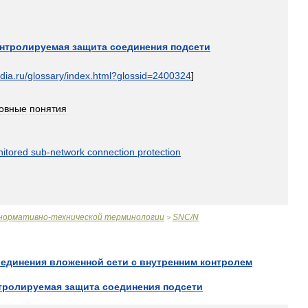
нтролируемая
защита
соединения
подсети
dia
.
ru
/
glossary
/
index
.
html
?
glossid
=
2400324
]
овные
понятия
itored
sub
-
network
connection
protection
нормативно
-
технической
терминологии
SNC
/
N
>
оединения
вложенной
сети
с
внутренним
контролем
тролируемая
защита
соединения
подсети