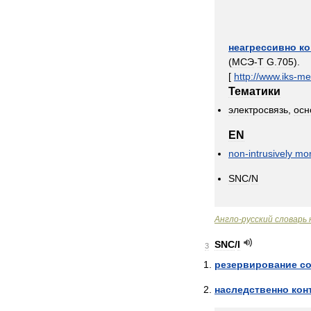
неагрессивно
ко
(
МСЭ
-
T
G
.
705
).
[
http:
//
www
.
iks
-
me
Тематики
электросвязь
,
осн
EN
non
-
intrusively
mon
SNC
/
N
Англо
-
русский
словарь
SNC
/
I
3
резервирование
с
наследственно
кон