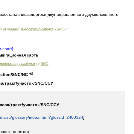
восстанавливающегося
двунаправленного
двухволоконного
ry
of
modern
telecommunications
SNC
-
P
>
n
chart
]
авигационная
карта
meteorology
dictionary
SNC
>
ction
/
SNC
/
NC
са
/
тракт
/
участок
/
SNC
/
ССУ
асса
/
тракт
/
участок
/
SNC
/
ССУ
dia
.
ru
/
glossary
/
index
.
html
?
glossid
=
2400324
]
овные
понятия