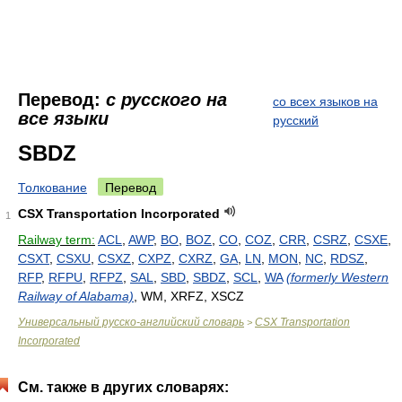
Перевод:
с русского на
со всех языков на
все языки
русский
SBDZ
Толкование
Перевод
CSX Transportation Incorporated
1
Railway term:
ACL
,
AWP
,
BO
,
BOZ
,
CO
,
COZ
,
CRR
,
CSRZ
,
CSXE
,
CSXT
,
CSXU
,
CSXZ
,
CXPZ
,
CXRZ
,
GA
,
LN
,
MON
,
NC
,
RDSZ
,
RFP
,
RFPU
,
RFPZ
,
SAL
,
SBD
,
SBDZ
,
SCL
,
WA
(formerly Western
Railway of Alabama)
, WM, XRFZ, XSCZ
Универсальный русско-английский словарь
CSX Transportation
>
Incorporated
См. также в других словарях: