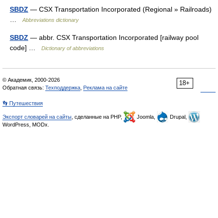
SBDZ
— CSX Transportation Incorporated (Regional » Railroads)
…
Abbreviations dictionary
SBDZ
— abbr. CSX Transportation Incorporated [railway pool
code] …
Dictionary of abbreviations
© Академик, 2000-2026
18+
Обратная связь:
Техподдержка
,
Реклама на сайте
👣 Путешествия
Экспорт словарей на сайты
, сделанные на PHP,
Joomla,
Drupal,
WordPress, MODx.