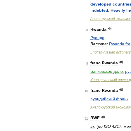
developed
countrie
indebted
,
Heavily
In
Англо
-
русский
экономи
Rwanda
8
Руанда
Валюта:
Rwanda
fr
English
-
russian
dctionary
franc
Rwanda
9
Банковское
дело:
ру
Универсальный
англо
-
р
franc
Rwanda
10
руандийский
франк
Англо
-
русский
экономи
RWF
11
эк
.
(
по
ISO
4217:
ме