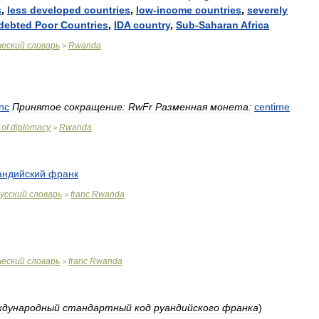
s
,
less
developed
countries
,
low
-
income
countries
,
severely
debted
Poor
Countries
,
IDA
country
,
Sub
-
Saharan
Africa
ческий
словарь
Rwanda
>
anc
Принятое
сокращение:
RwFr
Разменная
монета:
centime
of
diplomacy
Rwanda
>
андийский
франк
усский
словарь
franc
Rwanda
>
ческий
словарь
franc
Rwanda
>
ждународный
стандартный
код
руандийского
франка
)