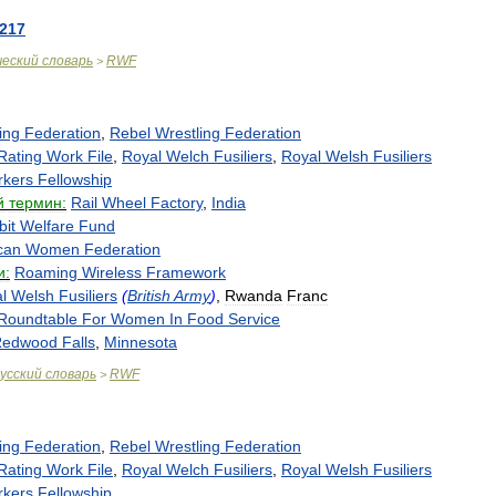
217
ческий
словарь
RWF
>
ing
Federation
,
Rebel
Wrestling
Federation
Rating
Work
File
,
Royal
Welch
Fusiliers
,
Royal
Welsh
Fusiliers
kers
Fellowship
й
термин:
Rail
Wheel
Factory
,
India
bit
Welfare
Fund
can
Women
Federation
и:
Roaming
Wireless
Framework
l
Welsh
Fusiliers
(
British
Army
)
,
Rwanda
Franc
Roundtable
For
Women
In
Food
Service
Redwood
Falls
,
Minnesota
усский
словарь
RWF
>
ing
Federation
,
Rebel
Wrestling
Federation
Rating
Work
File
,
Royal
Welch
Fusiliers
,
Royal
Welsh
Fusiliers
kers
Fellowship