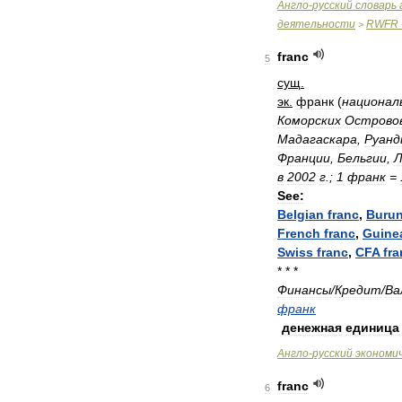
Англо
-
русский
словарь
деятельности
RWFR
>
franc
5
сущ
.
эк
.
франк
(
национал
Коморских
Острово
Мадагаскара
,
Руанд
Франции
,
Бельгии
,
Л
в
2002
г
.;
1
франк
=
See:
Belgian
franc
,
Burun
French
franc
,
Guine
Swiss
franc
,
CFA
fra
* * *
Финансы
/
Кредит
/
Ва
франк
денежная
единица
Англо
-
русский
экономи
franc
6