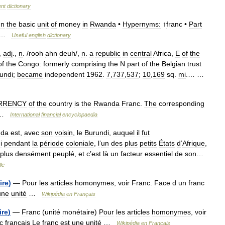
ent
dictionary
un
the
basic
unit
of
money
in
Rwanda
•
Hypernyms:
↑
franc
•
Part
…
Useful
english
dictionary
,
adj
.,
n
. /
rooh
ahn
deuh
/,
n
.
a
republic
in
central
Africa
,
E
of
the
of
the
Congo:
formerly
comprising
the
N
part
of
the
Belgian
trust
undi
;
became
independent
1962
.
7
,
737
,
537
;
10
,
169
sq
.
mi
.… …
RRENCY
of
the
country
is
the
Rwanda
Franc
.
The
corresponding
…
International
financial
encyclopaedia
da
est
,
avec
son
voisin
,
le
Burundi
,
auquel
il
fut
i
pendant
la
période
coloniale
,
l
’
un
des
plus
petits
États
d
’
Afrique
,
plus
densément
peuplé
,
et
c
’
est
là
un
facteur
essentiel
de
son
…
le
ire
)
—
Pour
les
articles
homonymes
,
voir
Franc
.
Face
d
un
franc
une
unité
…
Wikipédia
en
Français
ire
)
—
Franc
(
unité
monétaire
)
Pour
les
articles
homonymes
,
voir
c
français
Le
franc
est
une
unité
…
Wikipédia
en
Français