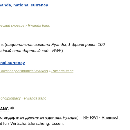
wanda
,
national
currency
ческий
словарь
Rwanda
franc
>
нк
(
национальная
валюта
Руанды
;
1
франк
равен
100
одный
стандартный
код
-
RWF
)
onal
currency
n
dictionary
of
financial
markets
Rwanda
franc
>
of
diplomacy
Rwanda
franc
>
RANC
стандартная
денежная
единица
Руанды
) =
RF
RWI
-
Rheinisch
ut
fu
r
Wirtschaftsforschung
,
Essen
,