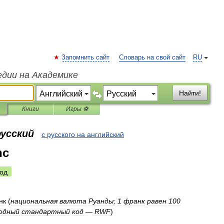
Запомнить сайт
Словарь на свой сайт
RU
едии на Академике
Найти!
Книги
Игры ⚽
русский
с русского на английский
nc
од
нк
(
национальная
валюта
Руанды
;
1
франк
равен
100
одный
стандартный
код
—
RWF
)