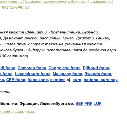
акронимов
и
аббревиатур
,
используемых
в
банковской
и
финансовой
-
RWANDA
FRANC
ьная
валюта
Швейцарии
,
Лихтенштейна
,
Бурунди
,
в
,
Демократической
республики
Конго
,
Джибути
,
Гвинеи
,
ы
и
ряда
других
стран
;
также
национальная
валюта
юксембурга
и
Андорры
,
использовавшаяся
до
введения
евро
100
сантимов
)
di
franc
,
Comoran
franc
,
Congolese
franc
,
Djibouti
franc
,
a
franc
,
Luxembourg
franc
,
Malagasy
franc
,
Rwanda
franc
,
nc
,
CFP
franc
,
franc
zone
,
centime
а
),
euro
,
national
currency
люта
Бельгии
,
Франции
,
Люксембурга
см
.
BEF
FRF
LUF
ческий
словарь
franc
>