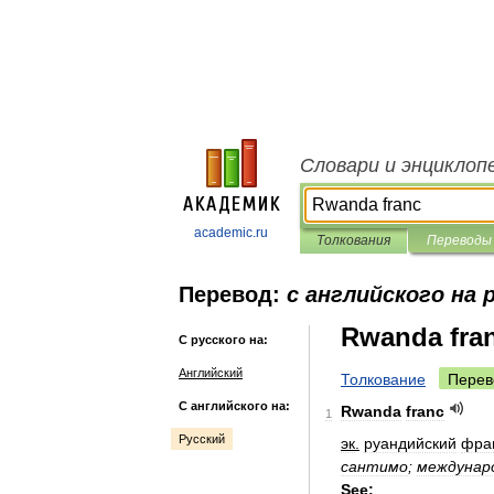
Словари и энциклоп
academic.ru
Толкования
Переводы
Перевод:
с английского на 
Rwanda fra
С русского на:
Английский
Толкование
Перев
С английского на:
Rwanda
franc
1
Русский
эк
.
руандийский
фра
сантимо
;
междунар
See: