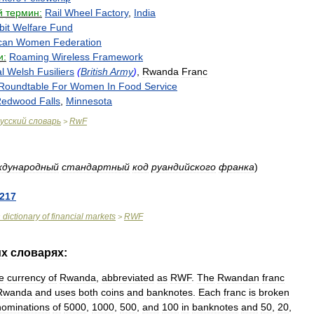
й
термин:
Rail
Wheel
Factory
,
India
bit
Welfare
Fund
can
Women
Federation
и:
Roaming
Wireless
Framework
l
Welsh
Fusiliers
(
British
Army
)
,
Rwanda
Franc
Roundtable
For
Women
In
Food
Service
Redwood
Falls
,
Minnesota
усский
словарь
RwF
>
ждународный
стандартный
код
руандийского
франка
)
217
n
dictionary
of
financial
markets
RWF
>
их
словарях:
e
currency
of
Rwanda
,
abbreviated
as
RWF
.
The
Rwandan
franc
Rwanda
and
uses
both
coins
and
banknotes
.
Each
franc
is
broken
ominations
of
5000
,
1000
,
500
,
and
100
in
banknotes
and
50
,
20
,