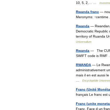
10
,
5
,
2
,… …
Investm
Rwanda
franc
—
no
Meronyms:
↑
centime
Rwanda
—
Rwandan
Democratic
Republic
territory
of
Ruanda
Ur
Universalium
Rwanda
—
The
CU
SWIFT
code
is
RWF
RWANDA
—
Le
Rwan
administrativement
un
mais
il
en
est
aussi
le
…
Encyclopédie
Universel
Franc
(
Unité
Monéta
français
Le
franc
est
Franc
(
unite
moneta
Franc
.
Face
d
un
fran