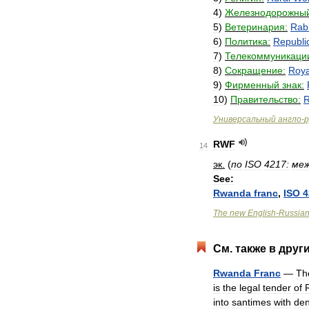
4
)
Железнодорожны
5
)
Ветеринария:
Rab
6
)
Политика:
Republi
7
)
Телекоммуникаци
8
)
Сокращение:
Roya
9
)
Фирменный
знак:
10
)
Правительство:
Универсальный
англо
-
р
RWF
14
эк
.
(
по
ISO
4217:
ме
See:
Rwanda
franc
,
ISO
4
The
new
English
-
Russia
См
.
также
в
друг
Rwanda
Franc
—
Th
is
the
legal
tender
of
into
santimes
with
den