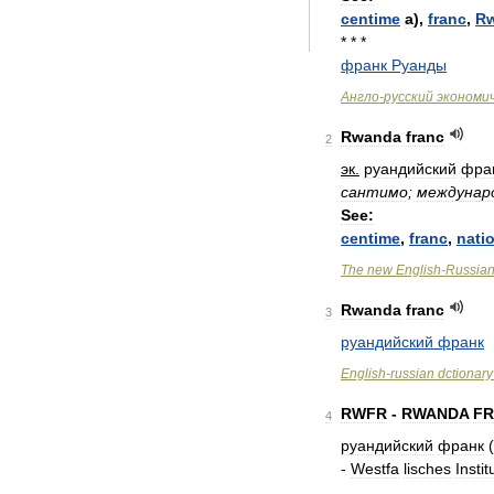
centime
а
),
franc
,
R
* * *
франк
Руанды
Англо
-
русский
экономи
Rwanda
franc
2
эк
.
руандийский
фра
сантимо
;
междунар
See:
centime
,
franc
,
nati
The
new
English
-
Russia
Rwanda
franc
3
руандийский
франк
English
-
russian
dctionary
RWFR
-
RWANDA
F
4
руандийский
франк
(
-
Westfa
lisches
Instit