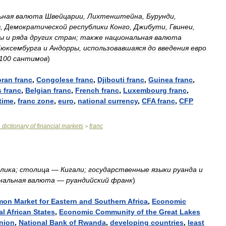
ьная
валюта
Швейцарии
,
Лихтенштейна
,
Бурунди
,
в
,
Демократической
республики
Конго
,
Джибути
,
Гвинеи
,
ы
и
ряда
других
стран
;
также
национальная
валюта
юксембурга
и
Андорры
,
использовавшаяся
до
введения
евро
100
сантимов
)
ran
franc
,
Congolese
franc
,
Djibouti
franc
,
Guinea
franc
,
s
franc
,
Belgian
franc
,
French
franc
,
Luxembourg
franc
,
time
,
franc
zone
,
euro
,
national
currency
,
CFA
franc
,
CFP
n
dictionary
of
financial
markets
franc
>
блика
;
столица
—
Кигали
;
государственные
языки
руанда
и
нальная
валюта
—
руандийский
франк
)
mon
Market
for
Eastern
and
Southern
Africa
,
Economic
al
African
States
,
Economic
Community
of
the
Great
Lakes
nion
,
National
Bank
of
Rwanda
,
developing
countries
,
least