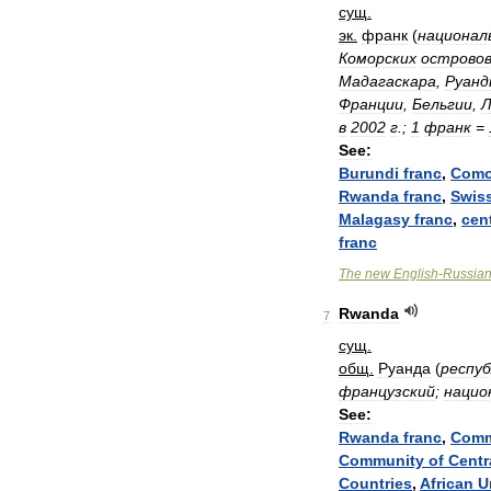
сущ
.
эк
.
франк
(
национал
Коморских
острово
Мадагаскара
,
Руанд
Франции
,
Бельгии
,
Л
в
2002
г
.;
1
франк
=
See:
Burundi
franc
,
Como
Rwanda
franc
,
Swis
Malagasy
franc
,
cen
franc
The
new
English
-
Russia
Rwanda
7
сущ
.
общ
.
Руанда
(
респу
французский
;
нацио
See:
Rwanda
franc
,
Com
Community
of
Centr
Countries
,
African
U