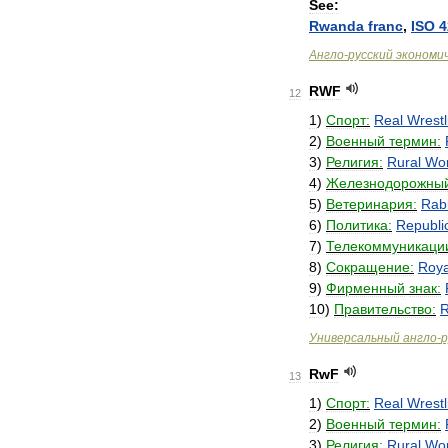
See:
Rwanda
franc
,
ISO
4
Англо
-
русский
экономи
RWF
12
1
)
Спорт:
Real
Wrestl
2
)
Военный
термин:
3
)
Религия:
Rural
Wor
4
)
Железнодорожны
5
)
Ветеринария:
Rab
6
)
Политика:
Republi
7
)
Телекоммуникаци
8
)
Сокращение:
Roya
9
)
Фирменный
знак:
10
)
Правительство:
Универсальный
англо
-
р
RwF
13
1
)
Спорт:
Real
Wrestl
2
)
Военный
термин:
3
)
Религия:
Rural
Wor