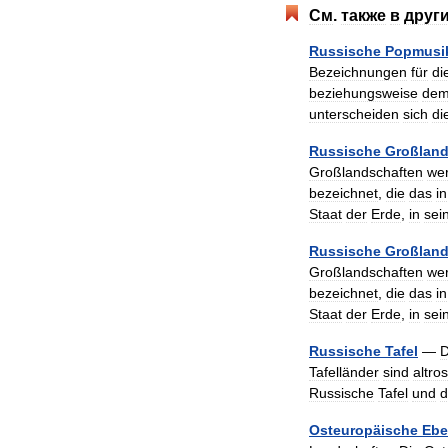
См
.
также
в
друг
Russische
Popmusi
Bezeichnungen
für
di
beziehungsweise
de
unterscheiden
sich
di
Russische
Großland
Großlandschaften
we
bezeichnet
,
die
das
in
Staat
der
Erde
,
in
sei
Russische
Großland
Großlandschaften
we
bezeichnet
,
die
das
in
Staat
der
Erde
,
in
sei
Russische
Tafel
—
D
Tafelländer
sind
altro
Russische
Tafel
und
d
Osteuropäische
Ebe