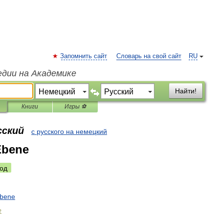
Запомнить сайт
Словарь на свой сайт
RU
едии на Академике
Найти!
Книги
Игры ⚽
сский
с русского на немецкий
Ebene
од
bene
e