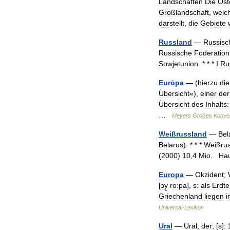
Landschaften
Die
Ost
Großlandschaft
,
welc
darstellt
,
die
Gebiete
Russland
—
Russisc
Russische
Föderation
Sowjetunion
. * * *
I
Ru
Eurōpa
— (
hierzu
die
Übersicht
«),
einer
der
Übersicht
des
Inhalts:
…
Meyers
Großes
Konve
Weißrussland
—
Bel
Belarus
). * * *
Weißrus
(
2000
)
10
,
4
Mio
.
Hau
Europa
—
Okzident
;
[
ɔy̮
ro:pa
],
s:
als
Erdtei
Griechenland
liegen
i
Universal
-
Lexikon
Ural
—
Ural
,
der
; [
s
]
: