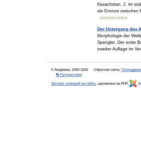
Kasachstan
.
2
.
im
süd
als
Grenze
zwischen
Universal
-
Lexikon
Der
Untergang
des
Morphologie
der
Welt
Spengler
.
Der
erste
B
zweiter
Auflage
im
Ver
© Академик, 2000-2026
Обратная связь:
Техподдерж
👣 Путешествия
Экспорт словарей на сайты
, сделанные на PHP,
Jo