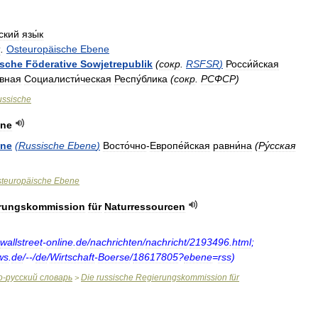
сский
язы́к
м
.
Osteuropäische
Ebene
ische
Föderative
Sowjetrepublik
(
сокр
.
RSFSR
)
Росси́йская
́вная
Социалисти́ческая
Респу́блика
(
сокр
.
РСФСР
)
ssische
ne
ne
(
Russische
Ebene
)
Восто́чно
-
Европе́йская
равни́на
(
Ру́сская
teuropäische
Ebene
rungskommission
für
Naturressourcen
wallstreet
-
online
.
de
/
nachrichten
/
nachricht
/
2193496
.
html
;
ws
.
de
/--/
de
/
Wirtschaft
-
Boerse
/
18617805
?
ebene
=
rss
)
о
-
русский
словарь
Die
russische
Regierungskommission
für
>