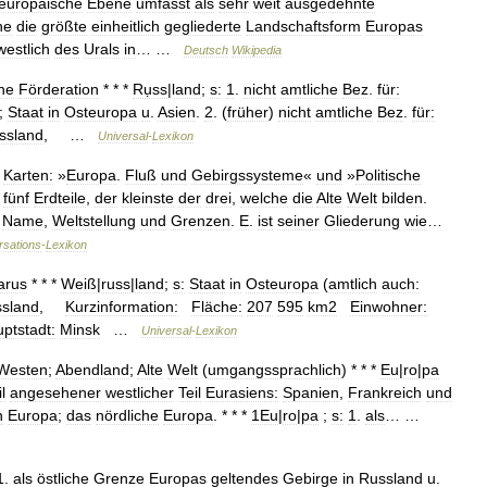
europäische
Ebene
umfasst
als
sehr
weit
ausgedehnte
he
die
größte
einheitlich
gegliederte
Landschaftsform
Europas
westlich
des
Urals
in
… …
Deutsch
Wikipedia
he
Förderation
* * *
Rụss
|
land
;
s:
1
.
nicht
amtliche
Bez
.
für:
;
Staat
in
Osteuropa
u
.
Asien
.
2
. (
früher
)
nicht
amtliche
Bez
.
für:
̣ssland
, …
Universal
-
Lexikon
Karten:
»
Europa
.
Fluß
und
Gebirgssysteme
«
und
»
Politische
fünf
Erdteile
,
der
kleinste
der
drei
,
welche
die
Alte
Welt
bilden
.
Name
,
Weltstellung
und
Grenzen
.
E
.
ist
seiner
Gliederung
wie
…
rsations
-
Lexikon
arus
* * *
Weiß
|
russ
|
land
;
s:
Staat
in
Osteuropa
(
amtlich
auch:
sland
,
Kurzinformation:
Fläche:
207
595
km2
Einwohner:
ptstadt:
Minsk
…
Universal
-
Lexikon
Westen
;
Abendland
;
Alte
Welt
(
umgangssprachlich
) * * *
Eu
|
ro
|
pa
l
angesehener
westlicher
Teil
Eurasiens:
Spanien
,
Frankreich
und
n
Europa
;
das
nördliche
Europa
. * * *
1Eu
|
ro
|
pa
;
s:
1
.
als
… …
1
.
als
östliche
Grenze
Europas
geltendes
Gebirge
in
Russland
u
.