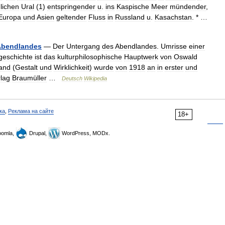
lichen
Ural
(
1
)
entspringender
u
.
ins
Kaspische
Meer
mündender
,
Europa
und
Asien
geltender
Fluss
in
Russland
u
.
Kasachstan
. * …
Abendlandes
—
Der
Untergang
des
Abendlandes
.
Umrisse
einer
geschichte
ist
das
kulturphilosophische
Hauptwerk
von
Oswald
and
(
Gestalt
und
Wirklichkeit
)
wurde
von
1918
an
in
erster
und
lag
Braumüller
…
Deutsch
Wikipedia
ка
,
Реклама на сайте
18+
omla,
Drupal,
WordPress, MODx.