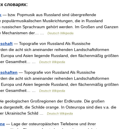
их
словарях:
k
—
bzw
.
Popmusik
aus
Russland
sind
übergreifende
e
populärmusikalischen
Musikrichtungen
,
die
in
Russland
m
russischen
Sprachraum
gehört
werden
.
Im
Großen
und
Ganzen
e
Mechanismen
der
… …
Deutsch
Wikipedia
schaft
—
Topografie
von
Russland
Als
Russische
rden
die
acht
sich
aneinander
reihenden
Landschaftsformen
Europa
und
Asien
liegende
Russland
,
den
flächenmäßig
größten
ner
Gesamtheit
… …
Deutsch
Wikipedia
schaften
—
Topografie
von
Russland
Als
Russische
rden
die
acht
sich
aneinander
reihenden
Landschaftsformen
Europa
und
Asien
liegende
Russland
,
den
flächenmäßig
größten
ner
Gesamtheit
… …
Deutsch
Wikipedia
ie
geologischen
Großregionen
der
Erdkruste
.
Die
großen
sa
dargestellt
,
die
Schilde
orange
.
In
Osteuropa
sind
dies
v
.
a
.
die
er
Ukrainische
Schild
…
Deutsch
Wikipedia
ne
—
Lage
der
osteuropäischen
Tiefebene
und
ihrer