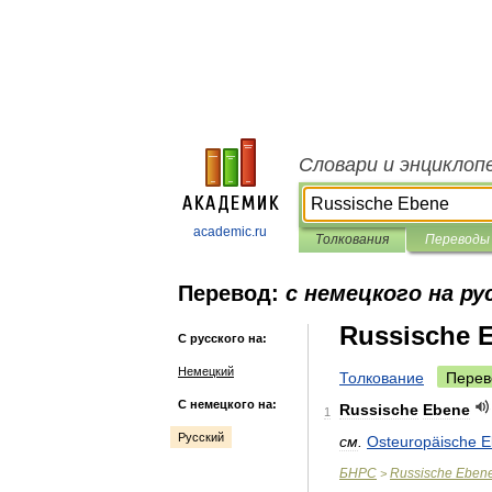
Словари и энциклоп
academic.ru
Толкования
Переводы
Перевод:
с немецкого на ру
Russische 
С русского на:
Немецкий
Толкование
Перев
С немецкого на:
Russische
Ebene
1
Русский
см
.
Osteuropäische
E
БНРС
Russische
Eben
>