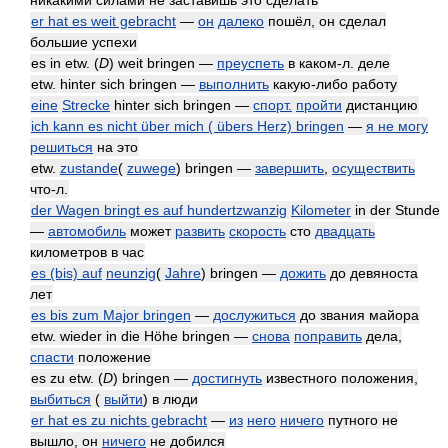
никакими силами не заставишь это сделать
er hat es weit gebracht
—
он
далеко
пошёл, он сделал
большие успехи
es in etw. (
D
) weit bringen —
преуспеть
в каком-л. деле
etw. hinter sich bringen —
выполнить
какую-либо работу
eine
Strecke
hinter sich bringen —
спорт.
пройти
дистанцию
ich kann es nicht über mich ( übers Herz) bringen
—
я не могу
решиться
на это
etw.
zustande
(
zuwege
) bringen —
завершить
,
осуществить
что-л.
der Wagen bringt es auf hundertzwanzig
Kilometer
in der Stunde
—
автомобиль
может
развить
скорость
сто
двадцать
километров в час
es (bis) auf
neunzig
(
Jahre
) bringen —
дожить
до девяноста
лет
es bis zum Major bringen
—
дослужиться
до звания майора
etw. wieder in die Höhe bringen —
снова
поправить
дела,
спасти
положение
es zu etw. (
D
) bringen —
достигнуть
известного положения,
выбиться
(
выйти
) в люди
er hat es zu nichts gebracht
—
из
него
ничего
путного не
вышло, он
ничего
не добился