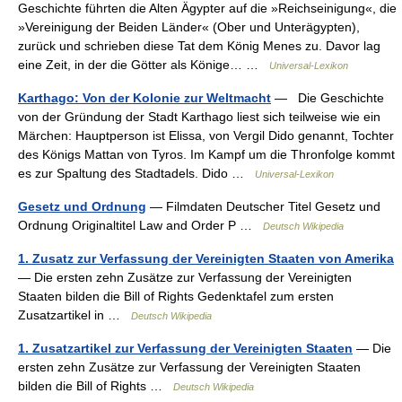
Geschichte führten die Alten Ägypter auf die »Reichseinigung«, die
»Vereinigung der Beiden Länder« (Ober und Unterägypten),
zurück und schrieben diese Tat dem König Menes zu. Davor lag
eine Zeit, in der die Götter als Könige… …
Universal-Lexikon
Karthago: Von der Kolonie zur Weltmacht
— Die Geschichte
von der Gründung der Stadt Karthago liest sich teilweise wie ein
Märchen: Hauptperson ist Elissa, von Vergil Dido genannt, Tochter
des Königs Mattan von Tyros. Im Kampf um die Thronfolge kommt
es zur Spaltung des Stadtadels. Dido …
Universal-Lexikon
Gesetz und Ordnung
— Filmdaten Deutscher Titel Gesetz und
Ordnung Originaltitel Law and Order P …
Deutsch Wikipedia
1. Zusatz zur Verfassung der Vereinigten Staaten von Amerika
— Die ersten zehn Zusätze zur Verfassung der Vereinigten
Staaten bilden die Bill of Rights Gedenktafel zum ersten
Zusatzartikel in …
Deutsch Wikipedia
1. Zusatzartikel zur Verfassung der Vereinigten Staaten
— Die
ersten zehn Zusätze zur Verfassung der Vereinigten Staaten
bilden die Bill of Rights …
Deutsch Wikipedia