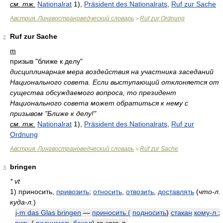
см. тж.
Nationalrat
1),
Präsident des Nationalrats
,
Ruf zur Sache
Австрия. Лингвострановедческий словарь
Ruf zur Ordnung
>
Ruf zur Sache
2
m
призыв "ближе к делу"
дисциплинарная мера воздействия на участника заседаний
Национального совета. Если выступающий отклоняется от
существа обсуждаемого вопроса, то президент
Национального совета может обратиться к нему с
призывом "Ближе к делу!"
см. тж.
Nationalrat
1),
Präsident des Nationalrats
,
Ruf zur
Ordnung
Австрия. Лингвострановедческий словарь
Ruf zur Sache
>
bringen
3
* vt
1)
приносить,
привозить
;
относить
,
отвозить
,
доставлять
(
что-л.
куда-л.
)
j-m das Glas bringen
—
приносить (
подносить
)
стакан
кому-л.
;