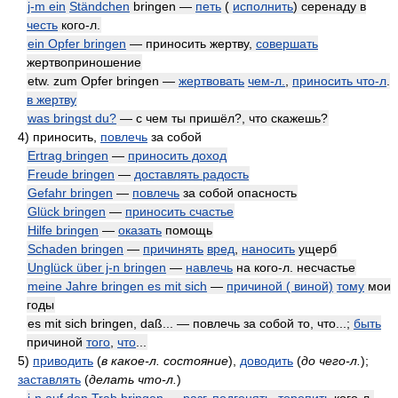
j-m ein
Ständchen
bringen —
петь
(
исполнить
) серенаду в
честь
кого-л.
ein Opfer bringen
— приносить жертву,
совершать
жертвоприношение
etw. zum Opfer bringen —
жертвовать
чем-л.
,
приносить что-л
.
в жертву
was bringst du?
— с чем ты пришёл?, что скажешь?
4)
приносить,
повлечь
за собой
Ertrag bringen
—
приносить доход
Freude bringen
—
доставлять радость
Gefahr bringen
—
повлечь
за собой опасность
Glück bringen
—
приносить счастье
Hilfe bringen
—
оказать
помощь
Schaden bringen
—
причинять
вред
,
наносить
ущерб
Unglück über j-n bringen
—
навлечь
на кого-л. несчастье
meine Jahre bringen es mit sich
—
причиной ( виной)
тому
мои
годы
es mit sich bringen, daß... — повлечь за собой то, что...;
быть
причиной
того
,
что
...
5)
приводить
(
в какое-л. состояние
)
,
доводить
(
до чего-л.
)
;
заставлять
(
делать что-л.
)