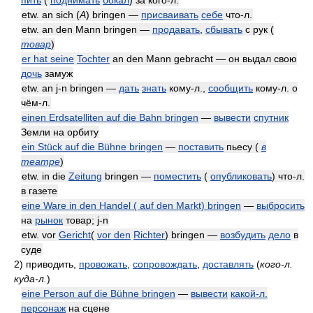
пить
(
поднимать
бокал
) за кого-л.
etw. an sich (
A
) bringen —
присваивать
себе
что-л.
etw. an den Mann bringen —
продавать
,
сбывать
с рук
(
товар
)
er hat seine
Tochter
an den Mann gebracht — он выдал свою
дочь
замуж
etw. an j-n bringen —
дать
знать
кому-л.,
сообщить
кому-л. о
чём-л.
einen Erdsatelliten auf die Bahn bringen
—
вывести
спутник
Земли на орбиту
ein Stück auf die Bühne bringen
—
поставить
пьесу
(
в
театре
)
etw. in die
Zeitung
bringen —
поместить
(
опубликовать
) что-л.
в газете
eine Ware in den Handel ( auf den Markt) bringen
—
выбросить
на
рынок
товар; j-n
etw. vor
Gericht
(
vor den
Richter
) bringen —
возбудить
дело
в
суде
2)
приводить,
провожать
,
сопровождать
,
доставлять
(
кого-л.
куда-л.
)
eine Person auf die Bühne bringen
—
вывести
какой-л.
персонаж
на сцене