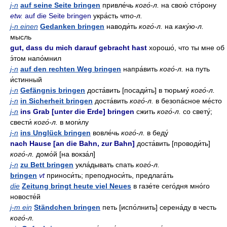
j-n
auf seine Seite bringen
привле́чь
кого́-л.
на свою́ сто́рону
etw.
auf die Seite bringen
укра́сть
что-л.
j-n einen
Gedanken bringen
наводи́ть
кого́-л.
на
каку́ю-л.
мысль
gut, dass du mich darauf gebracht hast
хорошо́, что ты мне об
э́том напо́мнил
j-n
auf den rechten Weg bringen
напра́вить
кого́-л.
на путь
и́стинный
j-n
Gefängnis bringen
доста́вить [посади́ть] в тюрьму́
кого́-л.
j-n
in Sicherheit bringen
доста́вить
кого́-л.
в безопа́сное ме́сто
j-n
ins Grab [unter die Erde] bringen
сжить
кого́-л.
со свету́;
свести́
кого́-л.
в моги́лу
j-n
ins Unglück bringen
вовле́чь
кого́-л.
в беду́
nach Hause [an die Bahn, zur Bahn]
доста́вить [проводи́ть]
кого́-л.
домо́й [на вокза́л]
j-n
zu Bett bringen
укла́дывать спать
кого́-л.
bringen
vt
приноси́ть; преподноси́ть, предлага́ть
die
Zeitung bringt heute viel Neues
в газе́те сего́дня мно́го
новосте́й
j-m ein
Ständchen bringen
петь [испо́лнить] серена́ду в честь
кого́-л.