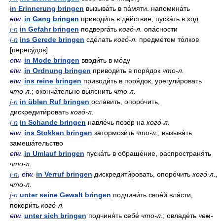
in Erinnerung bringen
вызыва́ть в па́мяти. напомина́ть
etw.
in Gang bringen
приводи́ть в де́йствие, пуска́ть в ход
j-n
in Gefahr bringen
подверга́ть
кого́-л.
опа́сности
j-n
ins Gerede bringen
сде́лать
кого́-л.
предме́том то́лков
[пересу́дов]
etw.
in Mode bringen
вводи́ть в мо́ду
etw.
in Ordnung bringen
приводи́ть в поря́док
что-л.
etw.
ins reine bringen
приводи́ть в поря́док, урегули́ровать
что-л.
; оконча́тельно вы́яснить
что-л.
j-n
in üblen Ruf bringen
осла́вить, опоро́чить,
дискредити́ровать
кого́-л.
j-n
in Schande bringen
навле́чь позо́р на
кого́-л.
etw.
ins Stokken bringen
затормози́ть
что-л.
; вызыва́ть
замеша́тельство
etw.
in Umlauf bringen
пуска́ть в обраще́ние, распространя́ть
что-л.
j-n
,
etw.
in Verruf bringen
дискредити́ровать, опоро́чить
кого́-л.,
что-л.
j-n
unter seine Gewalt bringen
подчини́ть свое́й вла́сти,
покори́ть
кого́-л.
etw.
unter sich bringen
подчиня́ть себе́
что-л.
; овладе́ть
чем-