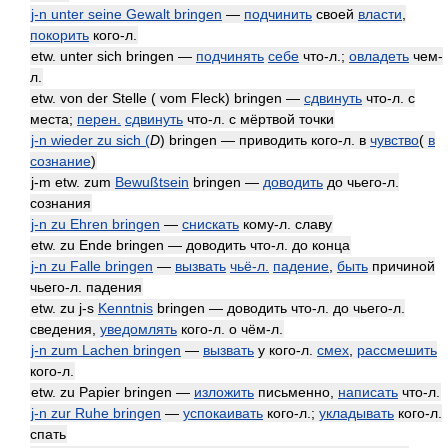
j-n unter seine Gewalt bringen
—
подчинить
своей
власти
,
покорить
кого-л.
etw. unter sich bringen —
подчинять
себе
что-л.;
овладеть
чем-
л.
etw. von der Stelle ( vom Fleck) bringen —
сдвинуть
что-л. с
места;
перен.
сдвинуть
что-л. с мёртвой точки
j-n wieder zu sich (
D
) bringen — приводить кого-л. в
чувство
(
в
сознание
)
j-m etw. zum
Bewußtsein
bringen —
доводить
до чьего-л.
сознания
j-n zu Ehren bringen
—
снискать
кому-л. славу
etw. zu Ende bringen — доводить что-л. до конца
j-n zu Falle bringen
—
вызвать
чьё-л.
падение
,
быть
причиной
чьего-л. падения
etw. zu j-s
Kenntnis
bringen — доводить что-л. до чьего-л.
сведения,
уведомлять
кого-л. о чём-л.
j-n zum Lachen bringen
—
вызвать
у кого-л.
смех
,
рассмешить
кого-л.
etw. zu Papier bringen —
изложить
письменно,
написать
что-л.
j-n zur Ruhe bringen
—
успокаивать
кого-л.;
укладывать
кого-л.
спать