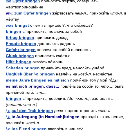
ein
Opfer bringen
приноси́ть же́ртву, соверша́ть
жертвоприноше́ние
etw.
zum Opfer bringen
же́ртвовать
чем-л.
, приноси́ть
что-л.
в
же́ртву
was bringst
с чем ты пришё́л?, что ска́жешь?
bringen
vt
приноси́ть, повле́чь за собо́й
Ertrag bringen
приноси́ть дохо́д
Freude bringen
доставля́ть ра́дость
Gefahr bringen
повле́чь за собо́й опа́сность
Glück bringen
приноси́ть сча́стье
Hilfe bringen
оказа́ть по́мощь
Schaden bringen
причини́ть вред, наноси́ть уще́рб
Unglück über
j-n
bringen
навле́чь на
кого́-л.
несча́стье
meine Jahre bringen es mit sich
причи́ной тому́ мои́ го́ды
es mit sich bringen, dass...
повле́чь за собо́й то
, что...
; быть
причи́ной того́
, что...
bringen
vt
приводи́ть; доводи́ть
(до чего́-л.)
; заставля́ть
(де́лать что-л.)
j-n
auf den Trab bringen
разг.
подго́н торопи́ть
кого́-л.
j-n
in Aufregung [in Harnisch]bringen
приводи́ть в волне́ние,
волнова́ть
кого́-л.
j-n
ins Elend bringen
вверга́ть в нищету́