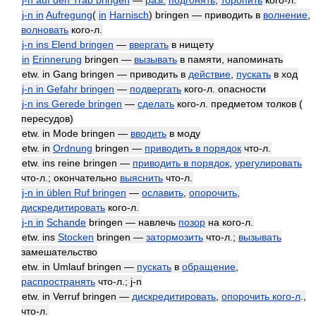
j-n auf den Trab bringen
—
разг.
подгонять
,
торопить
кого-л.
j-n in
Aufregung
(
in
Harnisch
) bringen — приводить в
волнение
,
волновать
кого-л.
j-n ins Elend bringen
—
ввергать
в нищету
in
Erinnerung
bringen —
вызывать
в памяти, напоминать
etw. in Gang bringen — приводить в
действие
,
пускать
в ход
j-n in Gefahr bringen
—
подвергать
кого-л. опасности
j-n ins Gerede bringen
—
сделать
кого-л. предметом толков (
пересудов)
etw. in Mode bringen —
вводить
в моду
etw. in
Ordnung
bringen —
приводить в порядок
что-л.
etw. ins reine bringen —
приводить в порядок
,
урегулировать
что-л.; окончательно
выяснить
что-л.
j-n in üblen Ruf bringen
—
ославить
,
опорочить
,
дискредитировать
кого-л.
j-n in
Schande
bringen — навлечь
позор
на кого-л.
etw. ins
Stocken
bringen —
затормозить
что-л.;
вызывать
замешательство
etw. in Umlauf bringen —
пускать
в
обращение
,
распространять
что-л.; j-n
etw. in Verruf bringen —
дискредитировать
,
опорочить кого-л
.,
что-л.