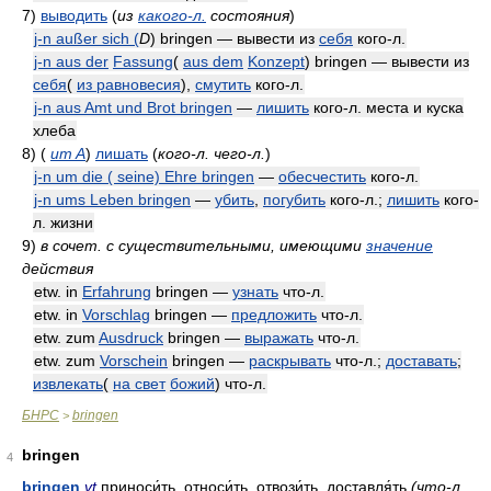
7)
выводить
(
из
какого-л.
состояния
)
j-n außer sich (
D
) bringen — вывести из
себя
кого-л.
j-n aus der
Fassung
(
aus dem
Konzept
) bringen — вывести из
себя
(
из равновесия
),
смутить
кого-л.
j-n aus Amt und Brot bringen
—
лишить
кого-л. места и куска
хлеба
8)
(
um A
)
лишать
(
кого-л. чего-л.
)
j-n um die ( seine) Ehre bringen
—
обесчестить
кого-л.
j-n ums Leben bringen
—
убить
,
погубить
кого-л.;
лишить
кого-
л. жизни
9)
в сочет. с существительными, имеющими
значение
действия
etw. in
Erfahrung
bringen —
узнать
что-л.
etw. in
Vorschlag
bringen —
предложить
что-л.
etw. zum
Ausdruck
bringen —
выражать
что-л.
etw. zum
Vorschein
bringen —
раскрывать
что-л.;
доставать
;
извлекать
(
на свет
божий
) что-л.
БНРС
bringen
>
bringen
4
bringen
vt
приноси́ть, относи́ть, отвози́ть, доставля́ть
(что-л.