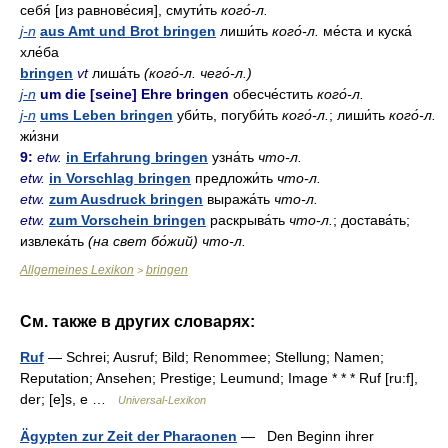
себя́ [из равнове́сия], смути́ть
кого́-л.
j-n
aus Amt und Brot bringen
лиши́ть
кого́-л.
ме́ста и куска́
хле́ба
bringen
vt
лиша́ть
(кого́-л. чего́-л.)
j-n
um die [seine] Ehre bringen
обесче́стить
кого́-л.
j-n
ums Leben bringen
уби́ть, погуби́ть
кого́-л.
; лиши́ть
кого́-л.
жи́зни
9:
etw.
in Erfahrung bringen
узна́ть
что-л.
etw.
in Vorschlag bringen
предложи́ть
что-л.
etw.
zum Ausdruck bringen
выража́ть
что-л.
etw.
zum Vorschein bringen
раскрыва́ть
что-л.
; достава́ть;
извлека́ть
(на свет бо́жий) что-л.
Allgemeines Lexikon
bringen
>
См. также в других словарях:
Ruf
— Schrei; Ausruf; Bild; Renommee; Stellung; Namen;
Reputation; Ansehen; Prestige; Leumund; Image * * * Ruf [ru:f],
der; [e]s, e …
Universal-Lexikon
Ägypten zur Zeit der Pharaonen
— Den Beginn ihrer