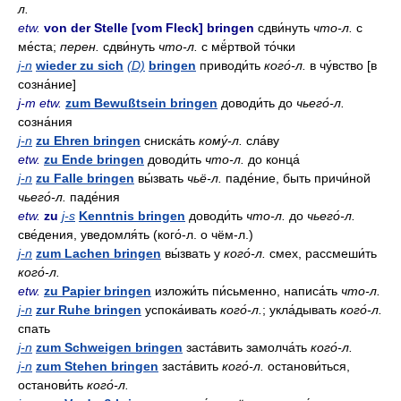
л.
etw.
von der Stelle [vom Fleck] bringen
сдви́нуть
что-л.
с
ме́ста;
перен.
сдви́нуть
что-л.
с мё́ртвой то́чки
j-n
wieder zu sich
(D)
bringen
приводи́ть
кого́-л.
в чу́вство [в
созна́ние]
j-m etw.
zum Bewußtsein bringen
доводи́ть до
чьего́-л.
созна́ния
j-n
zu Ehren bringen
сниска́ть
кому́-л.
сла́ву
etw.
zu Ende bringen
доводи́ть
что-л.
до конца́
j-n
zu Falle bringen
вы́звать
чьё-л.
паде́ние, быть причи́ной
чьего́-л.
паде́ния
etw.
zu
j-s
Kenntnis bringen
доводи́ть
что-л.
до
чьего́-л.
све́дения, уведомля́ть (кого́-л. о чём-л.)
j-n
zum Lachen bringen
вы́звать у
кого́-л.
смех, рассмеши́ть
кого́-л.
etw.
zu Papier bringen
изложи́ть пи́сьменно, написа́ть
что-л.
j-n
zur Ruhe bringen
успока́ивать
кого́-л.
; укла́дывать
кого́-л.
спать
j-n
zum Schweigen bringen
заста́вить замолча́ть
кого́-л.
j-n
zum Stehen bringen
заста́вить
кого́-л.
останови́ться,
останови́ть
кого́-л.