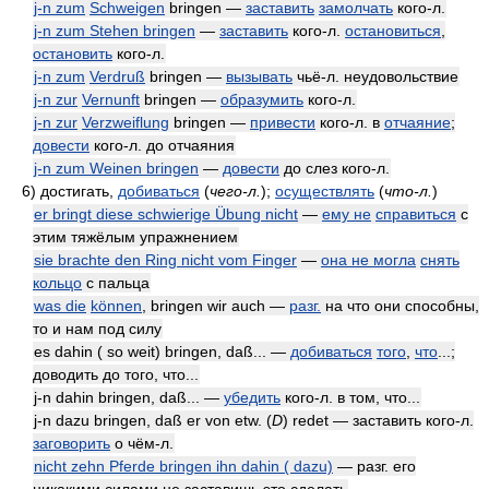
j-n zum
Schweigen
bringen —
заставить
замолчать
кого-л.
j-n zum Stehen bringen
—
заставить
кого-л.
остановиться
,
остановить
кого-л.
j-n zum
Verdruß
bringen —
вызывать
чьё-л. неудовольствие
j-n zur
Vernunft
bringen —
образумить
кого-л.
j-n zur
Verzweiflung
bringen —
привести
кого-л. в
отчаяние
;
довести
кого-л. до отчаяния
j-n zum Weinen bringen
—
довести
до слез кого-л.
6)
достигать,
добиваться
(
чего-л.
)
;
осуществлять
(
что-л.
)
er bringt diese schwierige Übung nicht
—
ему не
справиться
с
этим тяжёлым упражнением
sie brachte den Ring nicht vom Finger
—
она не могла
снять
кольцо
с пальца
was die
können
, bringen wir auch —
разг.
на что они способны,
то и нам под силу
es dahin ( so weit) bringen, daß... —
добиваться
того
,
что
...;
доводить до того, что...
j-n dahin bringen, daß... —
убедить
кого-л. в том, что...
j-n dazu bringen, daß er von etw. (
D
) redet — заставить кого-л.
заговорить
о чём-л.
nicht zehn Pferde bringen ihn dahin ( dazu)
— разг. его