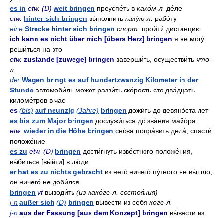
es in
etw. (D)
weit bringen
преуспе́ть в
како́м-л.
де́ле
etw.
hinter sich bringen
вы́полнить
каку́ю-л.
рабо́ту
eine
Strecke hinter sich bringen
спорт.
пройти́ диста́нцию
ich kann es nicht über mich [übers Herz] bringen
я не могу́
реши́ться на э́то
etw.
zustande [zuwege] bringen
заверши́ть, осуществи́ть
что-
л.
der
Wagen bringt es auf hundertzwanzig Kilometer in der
Stunde
автомоби́ль може́т разви́ть ско́рость сто два́дцать
киломе́тров в час
es
(bis)
auf neunzig
(Jahre)
bringen
дожи́ть до девяно́ста лет
es bis zum Major bringen
дослужи́ться до зва́ния майо́ра
etw.
wieder in die Höhe bringen
сно́ва попра́вить дела́, спасти́
положе́ние
es zu
etw. (D)
bringen
дости́гнуть изве́стного положе́ния,
вы́биться [вы́йти] в лю́ди
er hat es zu nichts gebracht
из него́ ничего́ пу́тного не вы́шло,
он ничего́ не доби́лся
bringen
vt
выводи́ть
(из како́го-л. состоя́ния)
j-n
außer sich
(D)
bringen
вы́вести из себя́
кого́-л.
j-n
aus der Fassung [aus dem Konzept] bringen
вы́вести из