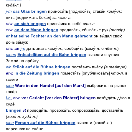
куда́-л.)
j-m das
Glas bringen
приноси́ть [подноси́ть] стака́н
кому́-л.
;
пить [поднима́ть бока́л] за
кого́-л.
etw.
an sich bringen
присва́ивать себе́
что-л.
etw.
an dem Mann bringen
продава́ть, сбыва́ть с рук
(това́р)
er hat seine Tochter an den Mann gebracht
он вы́дал свою́
дочь за́муж
etw.
an
j-n
дать знать
кому́-л.
, сообщи́ть (кому́-л. о чём-л.)
einen
Erdsatelliten auf die Bahn bringen
вы́вести спу́тник
Земли́ на орби́ту
ein
Stück auf die Bühne bringen
поста́вить пье́су
(в теа́тре)
etw.
in die Zeitung bringen
помести́ть [опубликова́ть]
что-л.
в
газе́те
eine
Ware in den Handel [auf den Markt]
вы́бросить на ры́нок
това́р
j-n
,
etw.
vor Gericht [vor den Richter] bringen
возбуди́ть де́ло в
суде́
bringen
vt
приводи́ть, провожа́ть, сопровожда́ть, доставля́ть
(кого́-л. куда́-л.)
eine
Person auf die Bühne bringen
вы́вести (како́й-л.)
персона́ж на сце́не