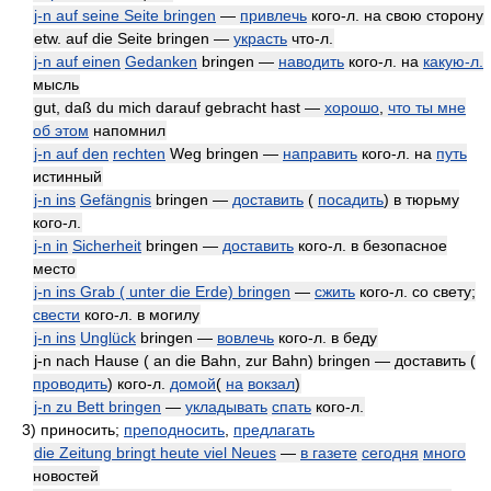
j-n auf seine Seite bringen
—
привлечь
кого-л. на свою сторону
etw. auf die Seite bringen —
украсть
что-л.
j-n auf einen
Gedanken
bringen —
наводить
кого-л. на
какую-л.
мысль
gut, daß du mich darauf gebracht hast —
хорошо
,
что ты мне
об этом
напомнил
j-n auf den
rechten
Weg bringen —
направить
кого-л. на
путь
истинный
j-n ins
Gefängnis
bringen —
доставить
(
посадить
) в тюрьму
кого-л.
j-n in
Sicherheit
bringen —
доставить
кого-л. в безопасное
место
j-n ins Grab ( unter die Erde) bringen
—
сжить
кого-л. со свету;
свести
кого-л. в могилу
j-n ins
Unglück
bringen —
вовлечь
кого-л. в беду
j-n nach Hause ( an die Bahn, zur Bahn) bringen — доставить (
проводить
) кого-л.
домой
(
на
вокзал
)
j-n zu Bett bringen
—
укладывать
спать
кого-л.
3)
приносить;
преподносить
,
предлагать
die Zeitung bringt heute viel Neues
—
в газете
сегодня
много
новостей