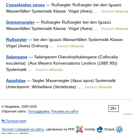
Cypseloides senex
— Rußsegler Rußsegler bei den Iguazú
Wasserfällen Systematik Klasse: Vögel (Aves) …
Deutsch Wikipedia
Greisensegler
— Rußsegler Rußsegler bei den Iguazú
Wasserfällen Systematik Klasse: Vögel (Aves) …
Deutsch Wikipedia
Rußsegler
— bei den Iguazú Wasserfällen Systematik Klasse:
Vögel (Aves) Ordnung …
Deutsch Wikipedia
Salangane
— Salanganen Glanzkopfsalangane (Collocalia
esculenta). (Aus Meyers Konversations Lexikon (1885 90))
Systematik …
Deutsch Wikipedia
Apodidae
— Segler Mauersegler (Apus apus) Systematik
Unterstamm: Wirbeltiere (Vertebrata) …
Deutsch Wikipedia
© Академик, 2000-2026
18+
Обратная связь:
Техподдержка
,
Реклама на сайте
👣 Путешествия
Экспорт словарей на сайты
, сделанные на PHP,
Joomla,
Drupal,