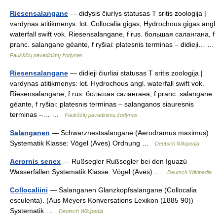
Riesensalangane
— didysis čiurlys statusas T sritis zoologija |
vardynas atitikmenys: lot. Collocalia gigas; Hydrochous gigas angl.
waterfall swift vok. Riesensalangane, f rus. большая салангана, f
pranc. salangane géante, f ryšiai: platesnis terminas – didieji… …
Paukščių pavadinimų žodynas
Riesensalangane
— didieji čiurliai statusas T sritis zoologija |
vardynas atitikmenys: lot. Hydrochous angl. waterfall swift vok.
Riesensalangane, f rus. большая салангана, f pranc. salangane
géante, f ryšiai: platesnis terminas – salanganos siauresnis
terminas –… …
Paukščių pavadinimų žodynas
Salanganen
— Schwarznestsalangane (Aerodramus maximus)
Systematik Klasse: Vögel (Aves) Ordnung …
Deutsch Wikipedia
Aerornis senex
— Rußsegler Rußsegler bei den Iguazú
Wasserfällen Systematik Klasse: Vögel (Aves) …
Deutsch Wikipedia
Collocaliini
— Salanganen Glanzkopfsalangane (Collocalia
esculenta). (Aus Meyers Konversations Lexikon (1885 90))
Systematik …
Deutsch Wikipedia