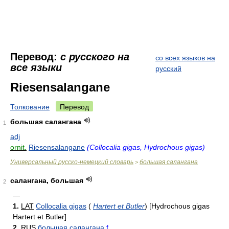
Перевод:
с русского на
со всех языков на
все языки
русский
Riesensalangane
Толкование
Перевод
большая салангана
1
adj
ornit.
Riesensalangane
(Collocalia gigas, Hydrochous gigas)
Универсальный русско-немецкий словарь
большая салангана
>
салангана, большая
2
—
1.
LAT
Collocalia gigas
(
Hartert et Butler
)
[Hydrochous gigas
Hartert et Butler]
2.
RUS
большая салангана
f