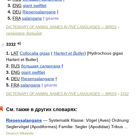
3.
ENG
giant swiftlet
4.
DEU
Riesensalangane
f
5.
FRA
salangane
f
géante
DICTIONARY OF ANIMAL NAMES IN FIVE LANGUAGES — BIRDS
>
салангана, большая
3332
3
1.
LAT
Collocalia gigas
(
Hartert et Butler
)
[Hydrochous gigas
Hartert et Butler]
2.
RUS
большая салангана
f
3.
ENG
giant swiftlet
4.
DEU
Riesensalangane
f
5.
FRA
salangane
f
géante
DICTIONARY OF ANIMAL NAMES IN FIVE LANGUAGES — BIRDS
3332
>
См. также в других словарях:
Riesensalangane
— Systematik Klasse: Vögel (Aves) Ordnung:
Seglervögel (Apodiformes) Familie: Segler (Apodidae) Tribus …
Deutsch Wikipedia