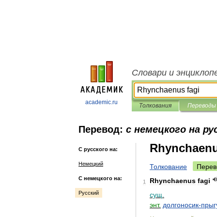
Словари и энциклоп
academic.ru
Толкования
Переводы
Перевод:
с немецкого на ру
Rhynchaenu
С русского на:
Немецкий
Толкование
Перев
С немецкого на:
Rhynchaenus
fagi
1
Русский
сущ
.
энт
.
долгоносик
-
прыг