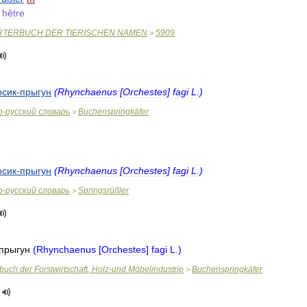
hêtre
RTERBUCH
DER
TIERISCHEN
NAMEN
5909
>
осик
-
прыгун
(
Rhynchaenus
[
Orchestes
]
fagi
L
.)
о
-
русский
словарь
Buchenspringkäfer
>
осик
-
прыгун
(
Rhynchaenus
[
Orchestes
]
fagi
L
.)
о
-
русский
словарь
Springsrüßler
>
прыгун
(
Rhynchaenus
[
Orchestes
]
fagi
L
.)
rbuch
der
Forstwirtschaft
,
Holz
-
und
Möbelindustrie
Buchenspringkäfer
>