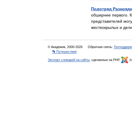
Подотряд
Разнояд
обширнее
первого
.
К
представителей
могу
жесткокрылых
и
дел
© Академик, 2000-2026
Обратная связь:
Техподдерж
👣 Путешествия
Экспорт словарей на сайты
, сделанные на PHP,
Jo