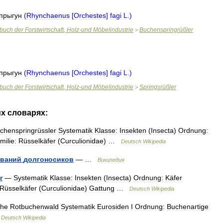
прыгун
(
Rhynchaenus
[
Orchestes
]
fagi
L
.)
rbuch
der
Forstwirtschaft
,
Holz
-
und
Möbelindustrie
Buchenspringrüßler
>
прыгун
(
Rhynchaenus
[
Orchestes
]
fagi
L
.)
rbuch
der
Forstwirtschaft
,
Holz
-
und
Möbelindustrie
Springsrüßler
>
их
словарях:
chenspringrüssler
Systematik
Klasse:
Insekten
(
Insecta
)
Ordnung:
milie:
Rüsselkäfer
(
Curculionidae
) …
Deutsch
Wikipedia
званий
долгоносиков
— …
Википедия
r
—
Systematik
Klasse:
Insekten
(
Insecta
)
Ordnung:
Käfer
Rüsselkäfer
(
Curculionidae
)
Gattung
…
Deutsch
Wikipedia
he
Rotbuchenwald
Systematik
Eurosiden
I
Ordnung:
Buchenartige
…
Deutsch
Wikipedia