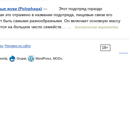
ные
жуки
(
Polyphaga
)
—
Этот
подотряд
гораздо
ак
это
отражено
в
названии
подотряда
,
пищевые
связи
его
т
быть
самыми
разнообразными
.
Он
включает
основную
массу
ится
на
большое
число
семейств
.… …
Биологическая
энциклопедия
ка
,
Реклама на сайте
18+
omla,
Drupal,
WordPress, MODx.