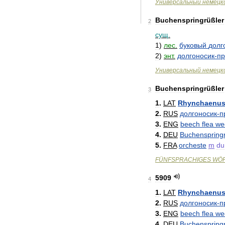
Универсальный
немецк
Buchenspringrüßler
2
сущ
.
1
)
лес
.
буковый
долг
2
)
энт
.
долгоносик
-
пр
Универсальный
немецк
Buchenspringrüßler
3
1
.
LAT
Rhynchaenu
2
.
RUS
долгоносик
-
п
3
.
ENG
beech
flea
we
4
.
DEU
Buchenspring
5
.
FRA
orcheste
m
du
FÜNFSPRACHIGES
WÖ
5909
4
1
.
LAT
Rhynchaenu
2
.
RUS
долгоносик
-
п
3
.
ENG
beech
flea
we
4
.
DEU
Buchenspring