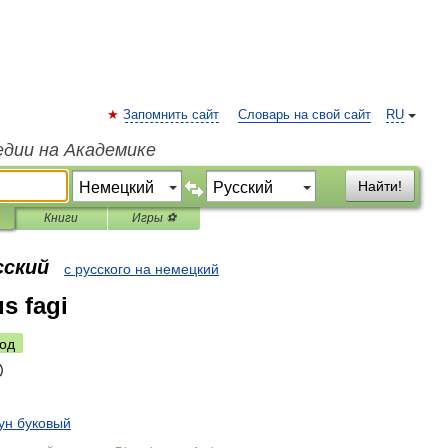
Запомнить сайт
Словарь на свой сайт
RU
едии на Академике
Найти!
Книги
Игры ⚽
сский
с русского на немецкий
s fagi
од
ун
буковый