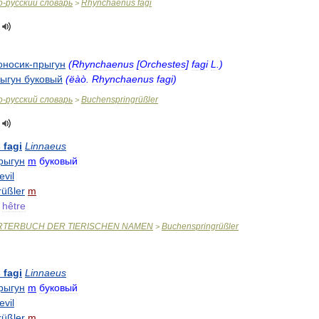
о
-
русский
словарь
Rhynchaenus
fagi
>
оносик
-
прыгун
(
Rhynchaenus
[
Orchestes
]
fagi
L
.)
ыгун
буковый
(
ëàò
.
Rhynchaenus
fagi
)
о
-
русский
словарь
Buchenspringrüßler
>
s
fagi
Linnaeus
рыгун
m
буковый
evil
rüßler
m
hêtre
RTERBUCH
DER
TIERISCHEN
NAMEN
Buchenspringrüßler
>
s
fagi
Linnaeus
рыгун
m
буковый
evil
rüßler
m