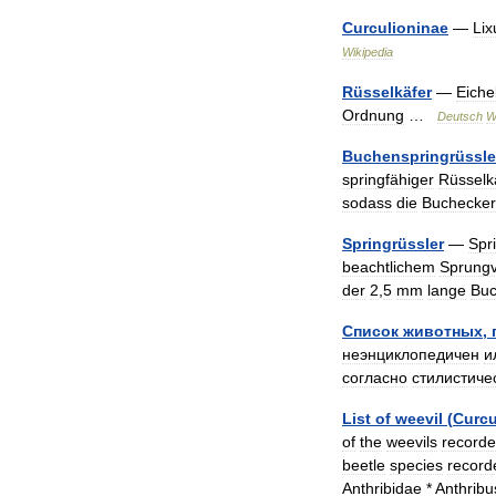
Curculioninae
—
Lix
Wikipedia
Rüsselkäfer
—
Eiche
Ordnung
…
Deutsch
W
Buchenspringrüssle
springfähiger
Rüsselk
sodass
die
Buchecke
Springrüssler
—
Spr
beachtlichem
Sprung
der
2
,
5
mm
lange
Buc
Список
животных
,
неэнциклопедичен
и
согласно
стилистиче
List
of
weevil
(
Curcu
of
the
weevils
record
beetle
species
record
Anthribidae
*
Anthribu