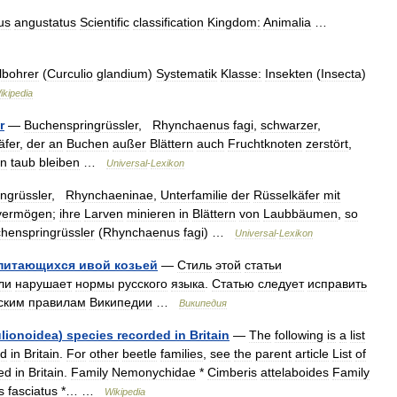
us
angustatus
Scientific
classification
Kingdom:
Animalia
…
lbohrer
(
Curculio
glandium
)
Systematik
Klasse:
Insekten
(
Insecta
)
ikipedia
r
—
Buchenspringrüssler
,
Rhynchaenus
fagi
,
schwarzer
,
äfer
,
der
an
Buchen
außer
Blättern
auch
Fruchtknoten
zerstört
,
rn
taub
bleiben
…
Universal
-
Lexikon
ingrüssler
,
Rhynchaeninae
,
Unterfamilie
der
Rüsselkäfer
mit
vermögen
;
ihre
Larven
minieren
in
Blättern
von
Laubbäumen
,
so
henspringrüssler
(
Rhynchaenus
fagi
) …
Universal
-
Lexikon
питающихся
ивой
козьей
—
Стиль
этой
статьи
ли
нарушает
нормы
русского
языка
.
Статью
следует
исправить
ским
правилам
Википедии
…
Википедия
lionoidea
)
species
recorded
in
Britain
—
The
following
is
a
list
ed
in
Britain
.
For
other
beetle
families
,
see
the
parent
article
List
of
ed
in
Britain
.
Family
Nemonychidae
*
Cimberis
attelaboides
Family
s
fasciatus
*… …
Wikipedia