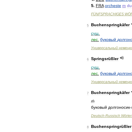
5
.
FRA
orcheste
m
du
FÜNFSPRACHIGES
WÖ
Buchenspringkäfer
5
сущ
.
лес
.
буковый
долгон
Универсальный
немецк
Springsrüßler
6
сущ
.
лес
.
буковый
долгон
Универсальный
немецк
Buchenspringkäfer
7
ḿ
буковый
долгоносик
-
Deutsch
-
Russisch
Wörte
Buchenspringrüßler
8