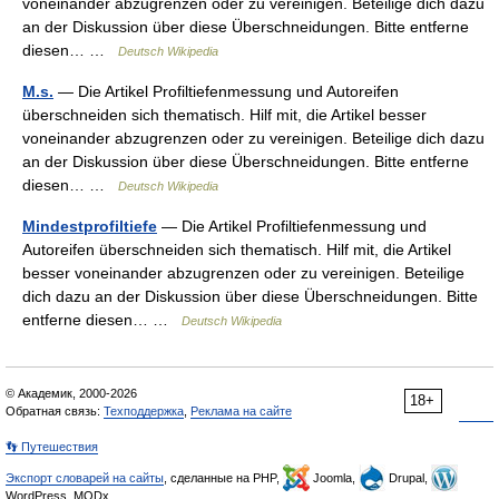
voneinander abzugrenzen oder zu vereinigen. Beteilige dich dazu
an der Diskussion über diese Überschneidungen. Bitte entferne
diesen… …
Deutsch Wikipedia
M.s.
— Die Artikel Profiltiefenmessung und Autoreifen
überschneiden sich thematisch. Hilf mit, die Artikel besser
voneinander abzugrenzen oder zu vereinigen. Beteilige dich dazu
an der Diskussion über diese Überschneidungen. Bitte entferne
diesen… …
Deutsch Wikipedia
Mindestprofiltiefe
— Die Artikel Profiltiefenmessung und
Autoreifen überschneiden sich thematisch. Hilf mit, die Artikel
besser voneinander abzugrenzen oder zu vereinigen. Beteilige
dich dazu an der Diskussion über diese Überschneidungen. Bitte
entferne diesen… …
Deutsch Wikipedia
© Академик, 2000-2026
18+
Обратная связь:
Техподдержка
,
Реклама на сайте
👣 Путешествия
Экспорт словарей на сайты
, сделанные на PHP,
Joomla,
Drupal,
WordPress, MODx.