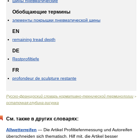
шины пневматические
Обобщающие термины
элементы покрышки пневматической шины
EN
remaining tread depth
DE
Restprofiltiefe
FR
profondeur de sculpture restante
Русско-французский словарь нормативно-технической терминологии
>
остаточная глубина рисунка
См. также в других словарях:
Allwetterreifen
— Die Artikel Profiltiefenmessung und Autoreifen
überschneiden sich thematisch. Hilf mit, die Artikel besser