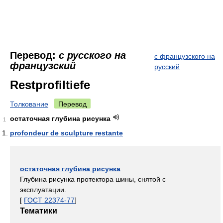
Перевод:
с русского на
с французского на
французский
русский
Restprofiltiefe
Толкование
Перевод
остаточная глубина рисунка
1
profondeur de sculpture restante
остаточная глубина рисунка
Глубина рисунка протектора шины, снятой с
эксплуатации.
[
ГОСТ 22374-77
]
Тематики