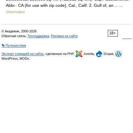
Abbr.: CA (for use with zip code), Cal., Calif. 2. Gulf of, an… …
Universalium
© Академик, 2000-2026
18+
Обратная связь:
Техподдержка
,
Реклама на сайте
👣 Путешествия
Экспорт словарей на сайты
, сделанные на PHP,
Joomla,
Drupal,
WordPress, MODx.