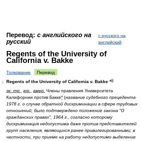
Перевод:
с английского на
с русского на
русский
английский
Regents of the University of
California v. Bakke
Толкование
Перевод
Regents of the University of California v. Bakke
1
эк. тр.
,
юр.
,
амер.
Члены правления Университета
Калифорнии против Бакке
*
(
название судебного прецедента
1978 г. о случае обратной дискриминации в сфере трудовых
отношений; было подтверждено положение закона "О
гражданских правах", 1964 г., согласно которому
дискриминация недопустима даже против представителей
групп населения, являющихся ранее привилегированными; в
частности, при приеме на работу недопустимо выделение