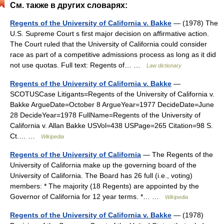
См. также в других словарях:
Regents of the University of California v. Bakke
— (1978) The
U.S. Supreme Court s first major decision on affirmative action.
The Court ruled that the University of California could consider
race as part of a competitive admissions process as long as it did
not use quotas. Full text: Regents of… …
Law dictionary
Regents of the University of California v. Bakke
—
SCOTUSCase Litigants=Regents of the University of California v.
Bakke ArgueDate=October 8 ArgueYear=1977 DecideDate=June
28 DecideYear=1978 FullName=Regents of the University of
California v. Allan Bakke USVol=438 USPage=265 Citation=98 S.
Ct.… …
Wikipedia
Regents of the University of California
— The Regents of the
University of California make up the governing board of the
University of California. The Board has 26 full (i.e., voting)
members: * The majority (18 Regents) are appointed by the
Governor of California for 12 year terms. *… …
Wikipedia
Regents of the University of California v. Bakke
— (1978)