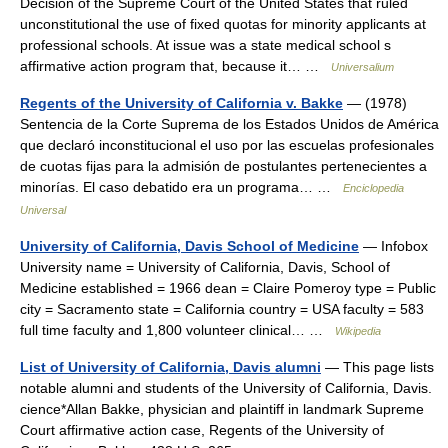
Decision of the Supreme Court of the United States that ruled
unconstitutional the use of fixed quotas for minority applicants at
professional schools. At issue was a state medical school s
affirmative action program that, because it… …
Universalium
Regents of the University of California v. Bakke
— (1978)
Sentencia de la Corte Suprema de los Estados Unidos de América
que declaró inconstitucional el uso por las escuelas profesionales
de cuotas fijas para la admisión de postulantes pertenecientes a
minorías. El caso debatido era un programa… …
Enciclopedia
Universal
University of California, Davis School of Medicine
— Infobox
University name = University of California, Davis, School of
Medicine established = 1966 dean = Claire Pomeroy type = Public
city = Sacramento state = California country = USA faculty = 583
full time faculty and 1,800 volunteer clinical… …
Wikipedia
List of University of California, Davis alumni
— This page lists
notable alumni and students of the University of California, Davis.
cience*Allan Bakke, physician and plaintiff in landmark Supreme
Court affirmative action case, Regents of the University of