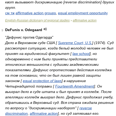
квот вызывают дискриминацию [reverse discrimination] других
групп.
см тж
affirmative action groups
,
equal employment opportunity
English-Russian dictionary of regional studies
affirmative action
>
DeFunis v. Odegaard
9
"Дефунис против Одегарда"
Дело в Верховном суде США [
Supreme Court, U.S.
] (1974). Суд
рассмотрел ситуацию, когда белый молодой человек не был
принят на юридический факультет [
law school
], но
одновременно с ним были приняты представители
этнических меньшинств с худшими академическими
показателями. Дефунис опротестовал действия колледжа
на том основании, что он был лишен равной защиты
законом [
equal protection of laws
] в нарушение
Четырнадцатой поправки [
Fourteenth Amendment
]. Он
выиграл дело в суде штата и был принят в колледж. После
апелляции колледж выиграл дело. Дефунис продолжал учебу,
обратившись в Верховный суд. Вся страна ожидала решения
по вопросу о "дискриминации наоборот" [
reverse
discrimination
,
affirmative action
], но суд затягивал его.