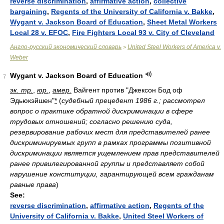
reverse discrimination
,
affirmative action
,
collective
bargaining
,
Regents of the University of California v. Bakke
,
Wygant v. Jackson Board of Education
,
Sheet Metal Workers
Local 28 v. EFOC
,
Fire Fighters Local 93 v. City of Cleveland
Англо-русский экономический словарь
United Steel Workers of America v.
>
Weber
Wygant v. Jackson Board of Education
7
эк. тр.
,
юр.
,
амер.
Вайгент против "Джексон Бод оф
Эдьюкэйшен"
*
(
судебный прецедент 1986 г.; рассмотрел
вопрос о практике обратной дискриминации в сфере
трудовых отношений; согласно решению суда,
резервирование рабочих мест для представителей ранее
дискриминируемых групп в рамках программы позитивной
дискриминации является ущемлением прав представителей
ранее привилегированной группы и представляет собой
нарушение конституции, гарантирующей всем гражданам
равные права
)
See:
reverse discrimination
,
affirmative action
,
Regents of the
University of California v. Bakke
,
United Steel Workers of