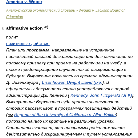
America v. Weber
Англо-русский экономический словарь
Wygant v. Jackson Board of
>
Education
affirmative action
8
полит
позитивные действия
План или программа, направленные на устранение
последствий расовой дискриминации или дискриминации по
половому признаку при приеме на работу или на учебу, а
также предотвращение случаев такой дискриминации в
будущем. Выражение появилось во времена администрации
Д. Эйзенхауэра [
Eisenhower, Dwight David (Ike)
]. В
официальных документах стало употребляться в период
администрации Дж. Кеннеди [
Kennedy, John Fitzgerald (JFK)
].
Выступление Верховного суда против использования
строгих расовых квот в программах позитивных действий
(
см
Regents of the University of California v. Allan Bakke
)
положило начало их критике на различных уровнях.
Оппоненты считают, что программы редко помогают
действительно дискриминируемым и путем установления