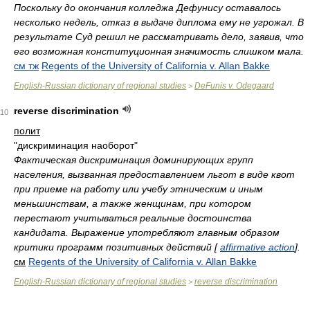
Поскольку до окончания колледжа Дефунису оставалось
несколько недель, отказ в выдаче диплома ему не угрожал. В
результате Суд решил не рассматривать дело, заявив, что
его возможная конституционная значимость слишком мала.
см тж
Regents of the University of California v. Allan Bakke
English-Russian dictionary of regional studies
DeFunis v. Odegaard
>
reverse discrimination
10
полит
"дискриминация наоборот"
Фактическая дискриминация доминирующих групп
населения, вызванная предоставлением льгот в виде квот
при приеме на работу или учебу этническим и иным
меньшинствам, а также женщинам, при котором
перестают учитываться реальные достоинства
кандидата. Выражение употребляют главным образом
критики программ позитивных действий [
affirmative action
].
см
Regents of the University of California v. Allan Bakke
English-Russian dictionary of regional studies
reverse discrimination
>