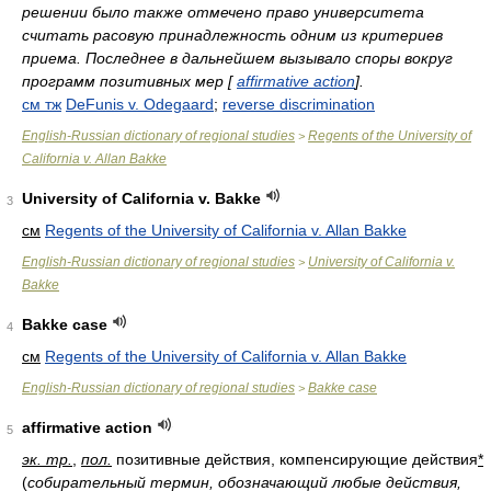
решении было также отмечено право университета
считать расовую принадлежность одним из критериев
приема. Последнее в дальнейшем вызывало споры вокруг
программ позитивных мер [
affirmative action
].
см тж
DeFunis v. Odegaard
;
reverse discrimination
English-Russian dictionary of regional studies
Regents of the University of
>
California v. Allan Bakke
University of California v. Bakke
3
см
Regents of the University of California v. Allan Bakke
English-Russian dictionary of regional studies
University of California v.
>
Bakke
Bakke case
4
см
Regents of the University of California v. Allan Bakke
English-Russian dictionary of regional studies
Bakke case
>
affirmative action
5
эк. тр.
,
пол.
позитивные действия, компенсирующие действия
*
(
собирательный термин, обозначающий любые действия,