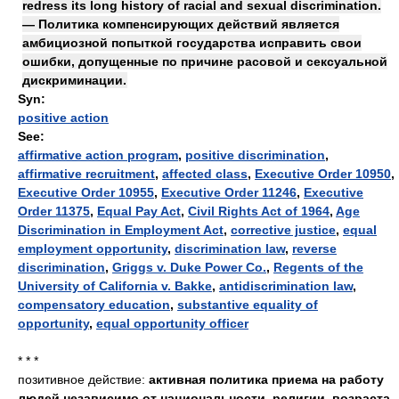
redress its long history of racial and sexual discrimination.
— Политика компенсирующих действий является
амбициозной попыткой государства исправить свои
ошибки, допущенные по причине расовой и сексуальной
дискриминации.
Syn:
positive action
See:
affirmative action program
,
positive discrimination
,
affirmative recruitment
,
affected class
,
Executive Order 10950
,
Executive Order 10955
,
Executive Order 11246
,
Executive
Order 11375
,
Equal Pay Act
,
Civil Rights Act of 1964
,
Age
Discrimination in Employment Act
,
corrective justice
,
equal
employment opportunity
,
discrimination law
,
reverse
discrimination
,
Griggs v. Duke Power Co.
,
Regents of the
University of California v. Bakke
,
antidiscrimination law
,
compensatory education
,
substantive equality of
opportunity
,
equal opportunity officer
* * *
позитивное действие:
активная политика приема на работу
людей независимо от национальности, религии, возраста,