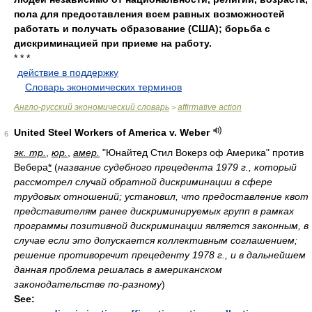
пола для предоставления всем равных возможностей
работать и получать образование (США); борьба с
дискриминацией при приеме на работу.
* * *
действие в поддержку
.
.
Словарь экономических терминов
.
Англо-русский экономический словарь
affirmative action
>
United Steel Workers of America v. Weber
6
эк. тр.
,
юр.
,
амер.
"Юнайтед Стил Вокерз оф Америка" против
Вебера
*
(
название судебного прецедента 1979 г., который
рассмотрел случай обратной дискриминации в сфере
трудовых отношений; установил, что предоставление квот
представителям ранее дискриминируемых групп в рамках
программы позитивной дискриминации является законным, в
случае если это допускается коллективным соглашением;
решение противоречит прецеденту 1978 г., и в дальнейшем
данная проблема решалась в американском
законодательстве по-разному
)
See: