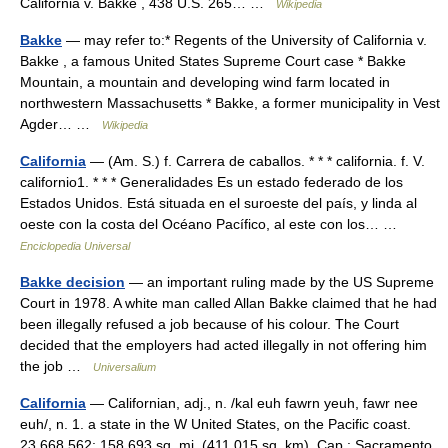
California v. Bakke , 438 U.S. 265… …
Wikipedia
Bakke
— may refer to:* Regents of the University of California v.
Bakke , a famous United States Supreme Court case * Bakke
Mountain, a mountain and developing wind farm located in
northwestern Massachusetts * Bakke, a former municipality in Vest
Agder… …
Wikipedia
California
— (Am. S.) f. Carrera de caballos. * * * california. f. V.
californio1. * * * Generalidades Es un estado federado de los
Estados Unidos. Está situada en el suroeste del país, y linda al
oeste con la costa del Océano Pacífico, al este con los… …
Enciclopedia Universal
Bakke decision
— an important ruling made by the US Supreme
Court in 1978. A white man called Allan Bakke claimed that he had
been illegally refused a job because of his colour. The Court
decided that the employers had acted illegally in not offering him
the job …
Universalium
California
— Californian, adj., n. /kal euh fawrn yeuh, fawr nee
euh/, n. 1. a state in the W United States, on the Pacific coast.
23,668,562; 158,693 sq. mi. (411,015 sq. km). Cap.: Sacramento.