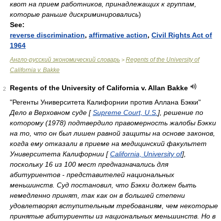
квот на прием работников, принадлежащих к группам,
которые раньше дискриминировались
)
See:
reverse discrimination
,
affirmative action
,
Civil Rights Act of
1964
Англо-русский экономический словарь
Regents of the University of
>
California v. Bakke
Regents of the University of California v. Allan Bakke
2
"Регенты Университета Калифорнии против Аллана Бэкки"
Дело в Верховном суде [
Supreme Court, U.S.
], решение по
которому (1978) подтвердило правомерность жалобы Бэкки
на то, что он был лишен равной защиты на основе законов,
когда ему отказали в приеме на медицинский факультет
Университета Калифорнии [
California, University of
],
поскольку 16 из 100 мест предназначались для
абитуриентов - представителей национальных
меньшинств. Суд постановил, что Бэкки должен быть
немедленно принят, так как он в большей степени
удовлетворял вступительным требованиям, чем некоторые
принятые абитуриенты из национальных меньшинств. Но в