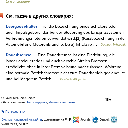
Einspritzpumpe
См. также в других словарях:
Leergasschalter
— ist die Bezeichnung eines Schalters oder
auch Impulsgebers, der bei der Steuerung des Einspritzsystems in
Verbrennungsmotoren verwendet wird.[1] (Kurzbezeichnung in der
Automobil und Motorenbranche: LGS) Inhaltsve …
Deutsch Wikipedia
Dauerbremse
— Eine Dauerbremse ist eine Einrichtung, die
länger andauerndes und auch verschleißfreies Bremsen
ermöglicht, ohne in ihrer Bremsleistung nachzulassen. Während
eine normale Betriebsbremse nicht zum Dauerbetrieb geeignet ist
und bei längerem Betrieb …
Deutsch Wikipedia
© Академик, 2000-2026
18+
Обратная связь:
Техподдержка
,
Реклама на сайте
👣 Путешествия
Экспорт словарей на сайты
, сделанные на PHP,
Joomla,
Drupal,
WordPress, MODx.