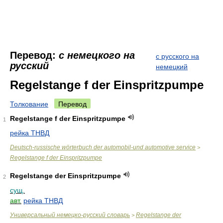
Перевод:
с немецкого на
с русского на
русский
немецкий
Regelstange f der Einspritzpumpe
Толкование
Перевод
Regelstange f der Einspritzpumpe
1
рейка ТНВД
Deutsch-russische wörterbuch der automobil-und automotive service
>
Regelstange f der Einspritzpumpe
Regelstange der Einspritzpumpe
2
сущ.
авт.
рейка ТНВД
Универсальный немецко-русский словарь
Regelstange der
>