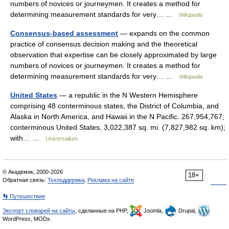
numbers of novices or journeymen. It creates a method for
determining measurement standards for very… …
Wikipedia
Consensus-based assessment
— expands on the common
practice of consensus decision making and the theoretical
observation that expertise can be closely approximated by large
numbers of novices or journeymen. It creates a method for
determining measurement standards for very… …
Wikipedia
United States
— a republic in the N Western Hemisphere
comprising 48 conterminous states, the District of Columbia, and
Alaska in North America, and Hawaii in the N Pacific. 267,954,767;
conterminous United States, 3,022,387 sq. mi. (7,827,982 sq. km);
with… …
Universalium
© Академик, 2000-2026
18+
Обратная связь:
Техподдержка
,
Реклама на сайте
👣 Путешествия
Экспорт словарей на сайты
, сделанные на PHP,
Joomla,
Drupal,
WordPress, MODx.