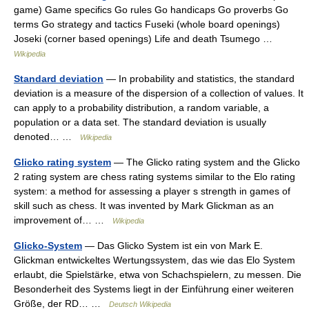
game) Game specifics Go rules Go handicaps Go proverbs Go
terms Go strategy and tactics Fuseki (whole board openings)
Joseki (corner based openings) Life and death Tsumego …
Wikipedia
Standard deviation
— In probability and statistics, the standard
deviation is a measure of the dispersion of a collection of values. It
can apply to a probability distribution, a random variable, a
population or a data set. The standard deviation is usually
denoted… …
Wikipedia
Glicko rating system
— The Glicko rating system and the Glicko
2 rating system are chess rating systems similar to the Elo rating
system: a method for assessing a player s strength in games of
skill such as chess. It was invented by Mark Glickman as an
improvement of… …
Wikipedia
Glicko-System
— Das Glicko System ist ein von Mark E.
Glickman entwickeltes Wertungssystem, das wie das Elo System
erlaubt, die Spielstärke, etwa von Schachspielern, zu messen. Die
Besonderheit des Systems liegt in der Einführung einer weiteren
Größe, der RD… …
Deutsch Wikipedia