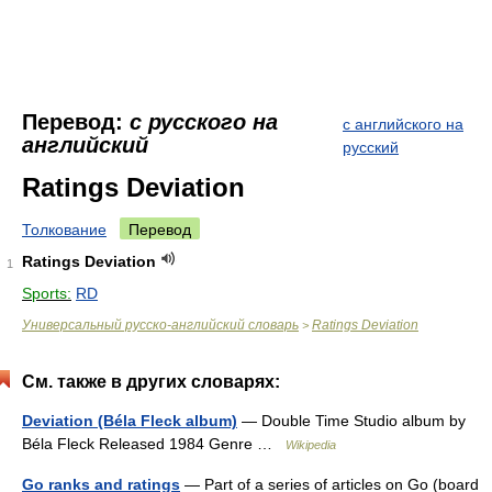
Перевод:
с русского на
с английского на
английский
русский
Ratings Deviation
Толкование
Перевод
Ratings Deviation
1
Sports:
RD
Универсальный русско-английский словарь
Ratings Deviation
>
См. также в других словарях:
Deviation (Béla Fleck album)
— Double Time Studio album by
Béla Fleck Released 1984 Genre …
Wikipedia
Go ranks and ratings
— Part of a series of articles on Go (board