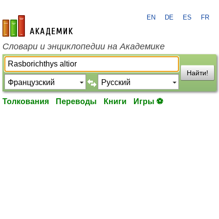
EN
DE
ES
FR
academic.ru
Словари и энциклопедии на Академике
Найти!
Толкования
Переводы
Книги
Игры ⚽