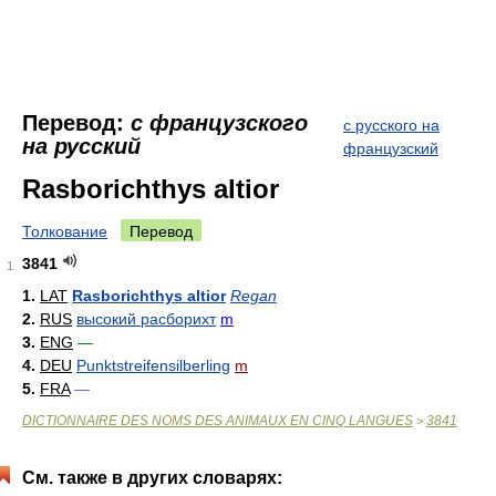
Перевод:
с французского
с русского на
на русский
французский
Rasborichthys altior
Толкование
Перевод
3841
1
1.
LAT
Rasborichthys altior
Regan
2.
RUS
высокий расборихт
m
3.
ENG
—
4.
DEU
Punktstreifensilberling
m
5.
FRA
—
DICTIONNAIRE DES NOMS DES ANIMAUX EN CINQ LANGUES
3841
>
См. также в других словарях: