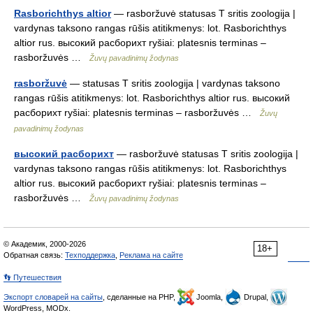
Rasborichthys altior
— rasboržuvė statusas T sritis zoologija |
vardynas taksono rangas rūšis atitikmenys: lot. Rasborichthys
altior rus. высокий расборихт ryšiai: platesnis terminas –
rasboržuvės …
Žuvų pavadinimų žodynas
rasboržuvė
— statusas T sritis zoologija | vardynas taksono
rangas rūšis atitikmenys: lot. Rasborichthys altior rus. высокий
расборихт ryšiai: platesnis terminas – rasboržuvės …
Žuvų
pavadinimų žodynas
высокий расборихт
— rasboržuvė statusas T sritis zoologija |
vardynas taksono rangas rūšis atitikmenys: lot. Rasborichthys
altior rus. высокий расборихт ryšiai: platesnis terminas –
rasboržuvės …
Žuvų pavadinimų žodynas
© Академик, 2000-2026
18+
Обратная связь:
Техподдержка
,
Реклама на сайте
👣 Путешествия
Экспорт словарей на сайты
, сделанные на PHP,
Joomla,
Drupal,
WordPress, MODx.