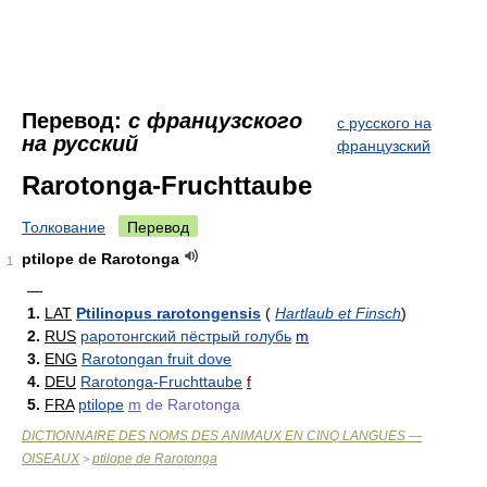
Перевод:
с французского
с русского на
на русский
французский
Rarotonga-Fruchttaube
Толкование
Перевод
ptilope de Rarotonga
1
—
1.
LAT
Ptilinopus rarotongensis
(
Hartlaub et Finsch
)
2.
RUS
раротонгский пёстрый голубь
m
3.
ENG
Rarotongan fruit dove
4.
DEU
Rarotonga-Fruchttaube
f
5.
FRA
ptilope
m
de Rarotonga
DICTIONNAIRE DES NOMS DES ANIMAUX EN CINQ LANGUES —
OISEAUX
ptilope de Rarotonga
>