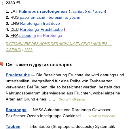
2333
2
1.
LAT
Ptilinopus rarotongensis
(
Hartlaub et Finsch
)
2.
RUS
раротонгский пёстрый голубь
m
3.
ENG
Rarotongan fruit dove
4.
DEU
Rarotonga-Fruchttaube
f
5.
FRA
ptilope
m
de Rarotonga
DICTIONNAIRE DES NOMS DES ANIMAUX EN CINQ LANGUES —
OISEAUX
2333
>
См. также в других словарях:
Fruchttaube
— Die Bezeichnung Fruchttaube wird gattungs und
unterfamilien übergreifend für eine Reihe von Taubenarten
verwendet. Bei Tauben, die so bezeichnet werden, besteht das
Nahrungsspektrum überwiegend aus Früchten, wobei einzelne
Arten auf Grund eines… …
Deutsch Wikipedia
Rarotonga
— NASA Aufnahme von Rarotonga Gewässer
Pazifischer Ozean Inselgruppe Cookinsel …
Deutsch Wikipedia
Tauben
— Türkentaube (Streptopelia decaocto) Systematik