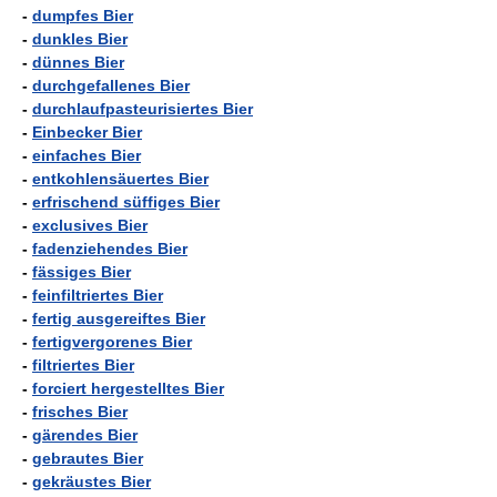
-
dumpfes Bier
-
dunkles Bier
-
dünnes Bier
-
durchgefallenes Bier
-
durchlaufpasteurisiertes Bier
-
Einbecker Bier
-
einfaches Bier
-
entkohlensäuertes Bier
-
erfrischend süffiges Bier
-
exclusives Bier
-
fadenziehendes Bier
-
fässiges Bier
-
feinfiltriertes Bier
-
fertig ausgereiftes Bier
-
fertigvergorenes Bier
-
filtriertes Bier
-
forciert hergestelltes Bier
-
frisches Bier
-
gärendes Bier
-
gebrautes Bier
-
gekräustes Bier