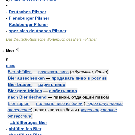
•
-
Deutsches Pilsner
-
Flensburger Pilsner
-
Radeberger Pilsner
-
speziales deutsches Pilsner
Das Deutsch-Russische Wörterbuch des Biers
Pilsner
>
Bier
3
n
пиво
Bier abfüllen
—
разливать пиво
(
в бутылки, банки
)
Bier ausschenken
—
продавать пиво в розлив
Bier brauen
—
варить пиво
Bier gern trinken
—
любить пиво
nach Bier riechend
— пивной, отдающий пивом
Bier zapfen
—
наливать пиво из бочки
(
через шпунтовое
отверстие
)
, цедить пиво из бочки
(
через шпунтовое
отверстие
)
-
abfüllfertiges Bier
-
abfüllreifes Bier