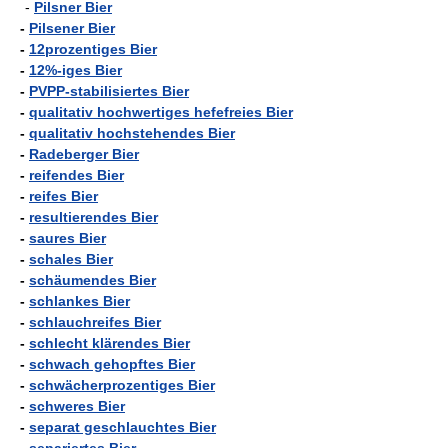
-
Pilsner Bier
-
Pilsener Bier
-
12prozentiges Bier
-
12%-iges Bier
-
PVPP-stabilisiertes Bier
-
qualitativ hochwertiges hefefreies Bier
-
qualitativ hochstehendes Bier
-
Radeberger Bier
-
reifendes Bier
-
reifes Bier
-
resultierendes Bier
-
saures Bier
-
schales Bier
-
schäumendes Bier
-
schlankes Bier
-
schlauchreifes Bier
-
schlecht klärendes Bier
-
schwach gehopftes Bier
-
schwächerprozentiges Bier
-
schweres Bier
-
separat geschlauchtes Bier