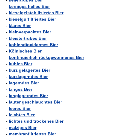
-
kellertrübes Bier
-
kerniges helles Bier
-
kieselgelstabilisiertes Bier
-
kieselgurfiltriertes Bier
-
klares Bier
-
kleinverpacktes Bier
-
kleistertrübes Bier
-
kohlendioxidarmes Bier
-
Kölnisches Bier
-
kontinuierlich rückgewonnenes Bier
-
kühles Bier
-
kurz gelagertes Bier
-
kurzlagerndes Bier
-
lagerndes Bier
-
langes Bier
-
langlagerndes Bier
-
lauter geschlauchtes Bier
-
leeres Bier
-
leichtes Bier
-
lichtes und trockenes Bier
-
malziges Bier
-
membranfiltriertes Bier