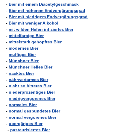
-
Bier mit einem Diacetylgeschmack
-
Bier mit höherem Endvergärungsgrad
-
Bier mit niedrigem Endvergärungsgrad
-
Bier mit weniger Alkohol
-
mit wilden Hefen infiziertes Bier
-
mittelfarbige Bier
-
mittelstark gehopftes Bier
-
modernes Bier
-
muffiges Bier
-
Münchner Bier
-
Münchner Helles Bier
-
nacktes Bier
-
nährwertarmes Bier
-
nicht so bitteres Bier
-
niederprozentiges Bier
-
niedrigvergorenes Bier
-
normales Bier
-
normal gespundetes Bier
-
normal vergorenes Bier
-
obergäriges Bier
-
pasteurisiertes Bier