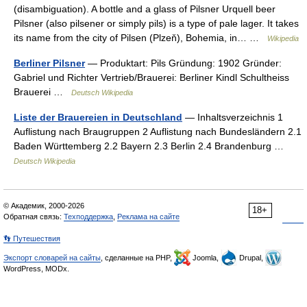
(disambiguation). A bottle and a glass of Pilsner Urquell beer
Pilsner (also pilsener or simply pils) is a type of pale lager. It takes
its name from the city of Pilsen (Plzeň), Bohemia, in… …
Wikipedia
Berliner Pilsner
— Produktart: Pils Gründung: 1902 Gründer:
Gabriel und Richter Vertrieb/Brauerei: Berliner Kindl Schultheiss
Brauerei …
Deutsch Wikipedia
Liste der Brauereien in Deutschland
— Inhaltsverzeichnis 1
Auflistung nach Braugruppen 2 Auflistung nach Bundesländern 2.1
Baden Württemberg 2.2 Bayern 2.3 Berlin 2.4 Brandenburg …
Deutsch Wikipedia
© Академик, 2000-2026
18+
Обратная связь:
Техподдержка
,
Реклама на сайте
👣 Путешествия
Экспорт словарей на сайты
, сделанные на PHP,
Joomla,
Drupal,
WordPress, MODx.