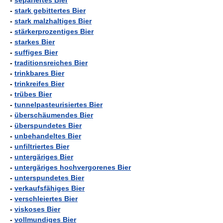
-
separiertes Bier
-
stark gebittertes Bier
-
stark malzhaltiges Bier
-
stärkerprozentiges Bier
-
starkes Bier
-
suffiges Bier
-
traditionsreiches Bier
-
trinkbares Bier
-
trinkreifes Bier
-
trübes Bier
-
tunnelpasteurisiertes Bier
-
überschäumendes Bier
-
überspundetes Bier
-
unbehandeltes Bier
-
unfiltriertes Bier
-
untergäriges Bier
-
untergäriges hochvergorenes Bier
-
unterspundetes Bier
-
verkaufsfähiges Bier
-
verschleiertes Bier
-
viskoses Bier
-
vollmundiges Bier