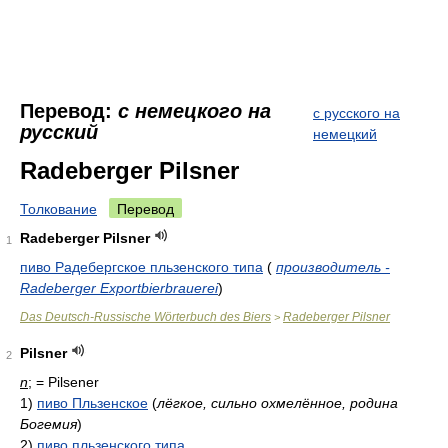
Перевод:
с немецкого на
с русского на
русский
немецкий
Radeberger Pilsner
Толкование
Перевод
Radeberger Pilsner
1
пиво Радебергское пльзенского типа
(
производитель -
Radeberger Exportbierbrauerei
)
Das Deutsch-Russische Wörterbuch des Biers
Radeberger Pilsner
>
Pilsner
2
n
; = Pilsener
1)
пиво Пльзенское
(
лёгкое, сильно охмелённое, родина
Богемия
)
2)
пиво пльзенского типа