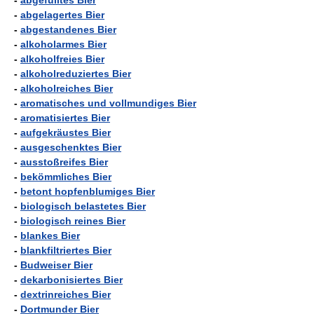
-
abgefülltes Bier
-
abgelagertes Bier
-
abgestandenes Bier
-
alkoholarmes Bier
-
alkoholfreies Bier
-
alkoholreduziertes Bier
-
alkoholreiches Bier
-
aromatisches und vollmundiges Bier
-
aromatisiertes Bier
-
aufgekräustes Bier
-
ausgeschenktes Bier
-
ausstoßreifes Bier
-
bekömmliches Bier
-
betont hopfenblumiges Bier
-
biologisch belastetes Bier
-
biologisch reines Bier
-
blankes Bier
-
blankfiltriertes Bier
-
Budweiser Bier
-
dekarbonisiertes Bier
-
dextrinreiches Bier
-
Dortmunder Bier