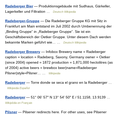
Radeberger Bier
— Produktionsgebäude mit Sudhaus, Gärkeller,
Lagerkeller und Filtration …
Deutsch Wikipedia
Radeberger-Gruppe
— Die Radeberger Gruppe KG mit Sitz in
Frankfurt am Main entstand im Juli 2002 durch Umbenennung der
„Binding Gruppe“ in „Radeberger Gruppe“. Sie ist ein
Geschäftsbereich der Oetker Gruppe. Unter diesem Dach werden
bekannte Marken geführt wie… …
Deutsch Wikipedia
Radeberger Brewery
— Infobox Brewery name = Radeberger
caption = location = Radeberg, Saxony, Germany owner = Oetker
(since 2004) opened = 1872 production = 1,871,000 hectolitres (as
of 2004) active beers = brewbox beer|name=Radeberger
Pilsner|style=Pilsner… …
Wikipedia
Radeberger
— Torre donde se seca el grano en la Radeberger …
Wikipedia Español
Radeberger
— 51° 06′ 57″ N 13° 54′ 50″ E / 51.1158, 13.9139 …
Wikipédia en Français
Pilsner
— Pilsener redirects here. For other uses, see Pilsener