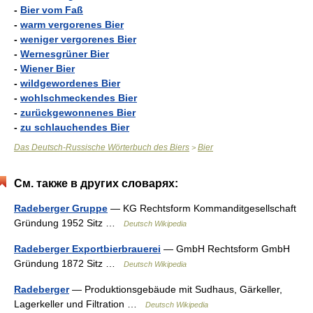
-
Bier vom Faß
-
warm vergorenes Bier
-
weniger vergorenes Bier
-
Wernesgrüner Bier
-
Wiener Bier
-
wildgewordenes Bier
-
wohlschmeckendes Bier
-
zurückgewonnenes Bier
-
zu schlauchendes Bier
Das Deutsch-Russische Wörterbuch des Biers
Bier
>
См. также в других словарях:
Radeberger Gruppe
— KG Rechtsform Kommanditgesellschaft
Gründung 1952 Sitz …
Deutsch Wikipedia
Radeberger Exportbierbrauerei
— GmbH Rechtsform GmbH
Gründung 1872 Sitz …
Deutsch Wikipedia
Radeberger
— Produktionsgebäude mit Sudhaus, Gärkeller,
Lagerkeller und Filtration …
Deutsch Wikipedia