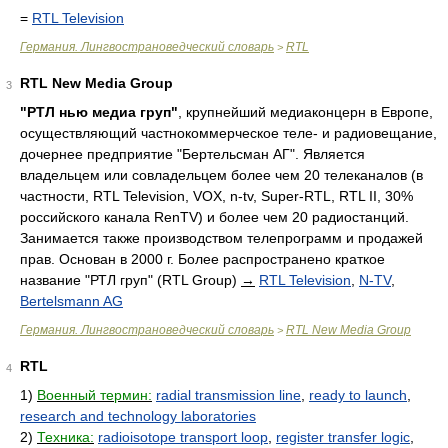
=
RTL Television
Германия. Лингвострановедческий словарь
RTL
>
RTL New Media Group
3
"РТЛ нью медиа груп"
, крупнейший медиаконцерн в Европе,
осуществляющий частнокоммерческое теле- и радиовещание,
дочернее предприятие "Бертельсман АГ". Является
владельцем или совладельцем более чем 20 телеканалов (в
частности, RTL Television, VOX, n-tv, Super-RTL, RTL II, 30%
российского канала RenTV) и более чем 20 радиостанций.
Занимается также производством телепрограмм и продажей
прав. Основан в 2000 г. Более распространено краткое
название "РТЛ груп" (RTL Group)
→
RTL Television
,
N-TV
,
Bertelsmann AG
Германия. Лингвострановедческий словарь
RTL New Media Group
>
RTL
4
1)
Военный термин:
radial transmission line
,
ready to launch
,
research and technology laboratories
2)
Техника:
radioisotope transport loop
,
register transfer logic
,