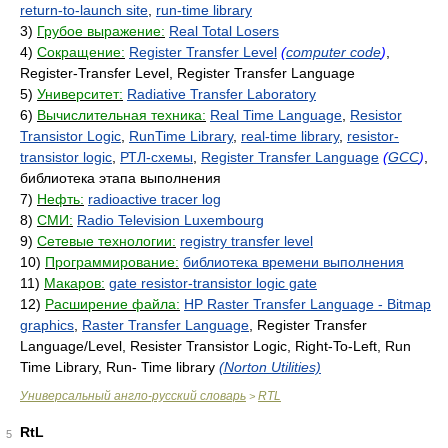
return-to-launch site
,
run-time library
3)
Грубое выражение:
Real Total Losers
4)
Сокращение:
Register Transfer Level
(
computer code
)
,
Register-Transfer Level, Register Transfer Language
5)
Университет:
Radiative Transfer Laboratory
6)
Вычислительная техника:
Real Time Language
,
Resistor
Transistor Logic
,
RunTime Library
,
real-time library
,
resistor-
transistor logic
,
РТЛ-схемы
,
Register Transfer Language
(
GCC
)
,
библиотека этапа выполнения
7)
Нефть:
radioactive tracer log
8)
СМИ:
Radio Television Luxembourg
9)
Сетевые технологии:
registry transfer level
10)
Программирование:
библиотека времени выполнения
11)
Макаров:
gate resistor-transistor logic gate
12)
Расширение файла:
HP Raster Transfer Language - Bitmap
graphics
,
Raster Transfer Language
, Register Transfer
Language/Level, Resister Transistor Logic, Right-To-Left, Run
Time Library, Run- Time library
(Norton Utilities)
Универсальный англо-русский словарь
RTL
>
RtL
5