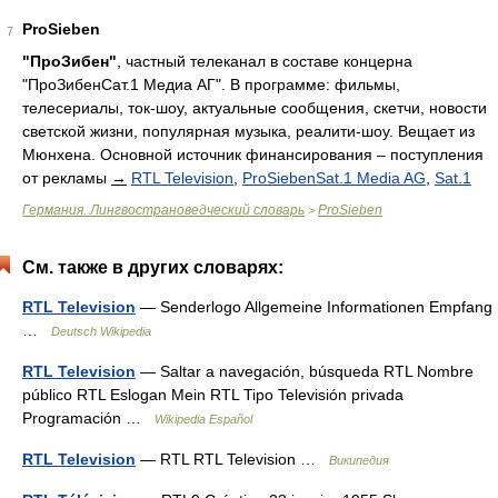
ProSieben
7
"ПроЗибен"
, частный телеканал в составе концерна
"ПроЗибенСат.1 Медиа АГ". В программе: фильмы,
телесериалы, ток-шоу, актуальные сообщения, скетчи, новости
светской жизни, популярная музыка, реалити-шоу. Вещает из
Мюнхена. Основной источник финансирования – поступления
от рекламы
→
RTL Television
,
ProSiebenSat.1 Media AG
,
Sat.1
Германия. Лингвострановедческий словарь
ProSieben
>
См. также в других словарях:
RTL Television
— Senderlogo Allgemeine Informationen Empfang
…
Deutsch Wikipedia
RTL Television
— Saltar a navegación, búsqueda RTL Nombre
público RTL Eslogan Mein RTL Tipo Televisión privada
Programación …
Wikipedia Español
RTL Television
— RTL RTL Television …
Википедия