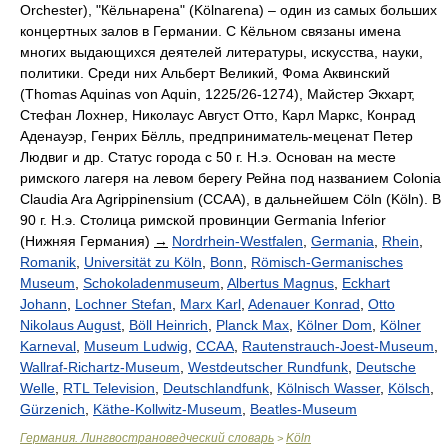
Orchester), "Кёльнарена" (Kölnarena) – один из самых больших
концертных залов в Германии. С Кёльном связаны имена
многих выдающихся деятелей литературы, искусства, науки,
политики. Среди них Альберт Великий, Фома Аквинский
(Thomas Aquinas von Aquin, 1225/26-1274), Майстер Экхарт,
Стефан Лохнер, Николаус Август Отто, Карл Маркс, Конрад
Аденауэр, Генрих Бёлль, предприниматель-меценат Петер
Людвиг и др. Статус города с 50 г. Н.э. Основан на месте
римского лагеря на левом берегу Рейна под названием Colonia
Claudia Ara Agrippinensium (CCAA), в дальнейшем Cöln (Köln). В
90 г. Н.э. Столица римской провинции Germania Inferior
(Нижняя Германия)
→
Nordrhein-Westfalen
,
Germania
,
Rhein
,
Romanik
,
Universität zu Köln
,
Bonn
,
Römisch-Germanisches
Museum
,
Schokoladenmuseum
,
Albertus Magnus
,
Eckhart
Johann
,
Lochner Stefan
,
Marx Karl
,
Adenauer Konrad
,
Otto
Nikolaus August
,
Böll Heinrich
,
Planck Max
,
Kölner Dom
,
Kölner
Karneval
,
Museum Ludwig
,
CCAA
,
Rautenstrauch-Joest-Museum
,
Wallraf-Richartz-Museum
,
Westdeutscher Rundfunk
,
Deutsche
Welle
,
RTL Television
,
Deutschlandfunk
,
Kölnisch Wasser
,
Kölsch
,
Gürzenich
,
Käthe-Kollwitz-Museum
,
Beatles-Museum
Германия. Лингвострановедческий словарь
Köln
>