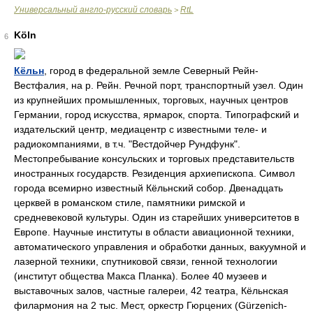
Универсальный англо-русский словарь
RtL
>
Köln
6
Кёльн
, город в федеральной земле Северный Рейн-
Вестфалия, на р. Рейн. Речной порт, транспортный узел. Один
из крупнейших промышленных, торговых, научных центров
Германии, город искусства, ярмарок, спорта. Типографский и
издательский центр, медиацентр с известными теле- и
радиокомпаниями, в т.ч. "Вестдойчер Рундфунк".
Местопребывание консульских и торговых представительств
иностранных государств. Резиденция архиепископа. Символ
города всемирно известный Кёльнский собор. Двенадцать
церквей в романском стиле, памятники римской и
средневековой культуры. Один из старейших университетов в
Европе. Научные институты в области авиационной техники,
автоматического управления и обработки данных, вакуумной и
лазерной техники, спутниковой связи, генной технологии
(институт общества Макса Планка). Более 40 музеев и
выставочных залов, частные галереи, 42 театра, Кёльнская
филармония на 2 тыс. Мест, оркестр Гюрцених (Gürzenich-