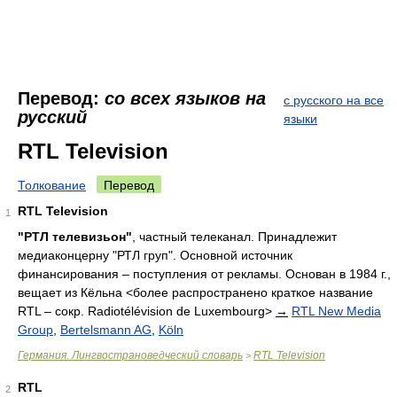
Перевод:
со всех языков на
с русского на все
русский
языки
RTL Television
Толкование
Перевод
RTL Television
1
"РТЛ телевизьон"
, частный телеканал. Принадлежит
медиаконцерну "РТЛ груп". Основной источник
финансирования – поступления от рекламы. Основан в 1984 г.,
вещает из Кёльна <более распространено краткое название
RTL – сокр. Radiotélévision de Luxembourg>
→
RTL New Media
Group
,
Bertelsmann AG
,
Köln
Германия. Лингвострановедческий словарь
RTL Television
>
RTL
2