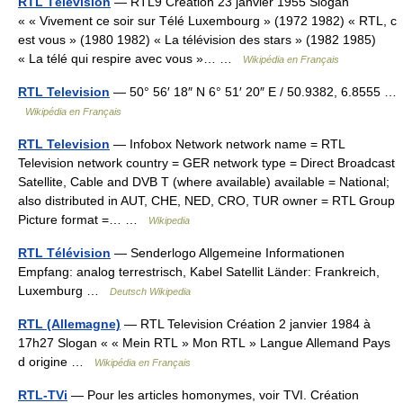
RTL Télévision
— RTL9 Création 23 janvier 1955 Slogan
« « Vivement ce soir sur Télé Luxembourg » (1972 1982) « RTL, c
est vous » (1980 1982) « La télévision des stars » (1982 1985)
« La télé qui respire avec vous »… …
Wikipédia en Français
RTL Television
— 50° 56′ 18″ N 6° 51′ 20″ E / 50.9382, 6.8555 …
Wikipédia en Français
RTL Television
— Infobox Network network name = RTL
Television network country = GER network type = Direct Broadcast
Satellite, Cable and DVB T (where available) available = National;
also distributed in AUT, CHE, NED, CRO, TUR owner = RTL Group
Picture format =… …
Wikipedia
RTL Télévision
— Senderlogo Allgemeine Informationen
Empfang: analog terrestrisch, Kabel Satellit Länder: Frankreich,
Luxemburg …
Deutsch Wikipedia
RTL (Allemagne)
— RTL Television Création 2 janvier 1984 à
17h27 Slogan « « Mein RTL » Mon RTL » Langue Allemand Pays
d origine …
Wikipédia en Français
RTL-TVi
— Pour les articles homonymes, voir TVI. Création