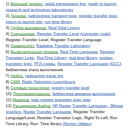
1)
Военный термин:
radial transmission line
,
ready to launch
,
research and technology laboratories
2)
Техника:
radioisotope transport loop
,
register transfer logic
,
return-to-launch site
,
run-time library
3)
Грубое выражение:
Real Total Losers
4)
Сокращение:
Register Transfer Level
(
computer code
)
,
Register-Transfer Level, Register Transfer Language
5)
Университет:
Radiative Transfer Laboratory
6)
Вычислительная техника:
Real Time Language
,
Resistor
Transistor Logic
,
RunTime Library
,
real-time library
,
resistor-
transistor logic
,
РТЛ-схемы
,
Register Transfer Language
(
GCC
)
,
библиотека этапа выполнения
7)
Нефть:
radioactive tracer log
8)
СМИ:
Radio Television Luxembourg
9)
Сетевые технологии:
registry transfer level
10)
Программирование:
библиотека времени выполнения
11)
Макаров:
gate resistor-transistor logic gate
12)
Расширение файла:
HP Raster Transfer Language - Bitmap
graphics
,
Raster Transfer Language
, Register Transfer
Language/Level, Resister Transistor Logic, Right-To-Left, Run
Time Library, Run- Time library
(Norton Utilities)