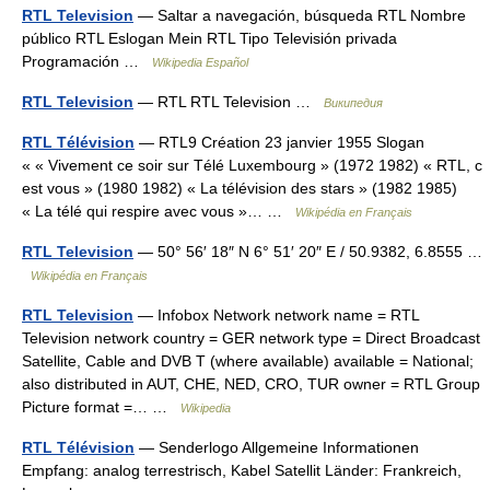
RTL Television
— Saltar a navegación, búsqueda RTL Nombre
público RTL Eslogan Mein RTL Tipo Televisión privada
Programación …
Wikipedia Español
RTL Television
— RTL RTL Television …
Википедия
RTL Télévision
— RTL9 Création 23 janvier 1955 Slogan
« « Vivement ce soir sur Télé Luxembourg » (1972 1982) « RTL, c
est vous » (1980 1982) « La télévision des stars » (1982 1985)
« La télé qui respire avec vous »… …
Wikipédia en Français
RTL Television
— 50° 56′ 18″ N 6° 51′ 20″ E / 50.9382, 6.8555 …
Wikipédia en Français
RTL Television
— Infobox Network network name = RTL
Television network country = GER network type = Direct Broadcast
Satellite, Cable and DVB T (where available) available = National;
also distributed in AUT, CHE, NED, CRO, TUR owner = RTL Group
Picture format =… …
Wikipedia
RTL Télévision
— Senderlogo Allgemeine Informationen
Empfang: analog terrestrisch, Kabel Satellit Länder: Frankreich,