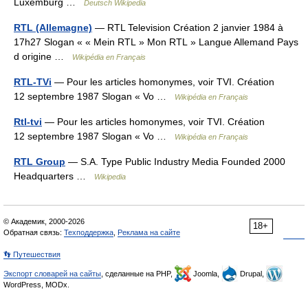
Luxemburg …
Deutsch Wikipedia
RTL (Allemagne)
— RTL Television Création 2 janvier 1984 à
17h27 Slogan « « Mein RTL » Mon RTL » Langue Allemand Pays
d origine …
Wikipédia en Français
RTL-TVi
— Pour les articles homonymes, voir TVI. Création
12 septembre 1987 Slogan « Vo …
Wikipédia en Français
Rtl-tvi
— Pour les articles homonymes, voir TVI. Création
12 septembre 1987 Slogan « Vo …
Wikipédia en Français
RTL Group
— S.A. Type Public Industry Media Founded 2000
Headquarters …
Wikipedia
© Академик, 2000-2026
18+
Обратная связь:
Техподдержка
,
Реклама на сайте
👣 Путешествия
Экспорт словарей на сайты
, сделанные на PHP,
Joomla,
Drupal,
WordPress, MODx.