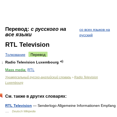
Перевод:
с русского на
со всех языков на
все языки
русский
RTL Television
Толкование
Перевод
Radio Television Luxembourg
1
Mass media:
RTL
Универсальный русско-английский словарь
Radio Television
>
Luxembourg
См. также в других словарях:
RTL Television
— Senderlogo Allgemeine Informationen Empfang
…
Deutsch Wikipedia