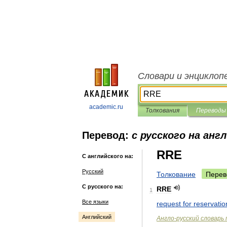
Словари и энциклоп
academic.ru
Толкования
Переводы
Перевод:
с русского на анг
RRE
С английского на:
Русский
Толкование
Перев
С русского на:
RRE
1
Все языки
request
for
reservatio
Английский
Англо
-
русский
словарь