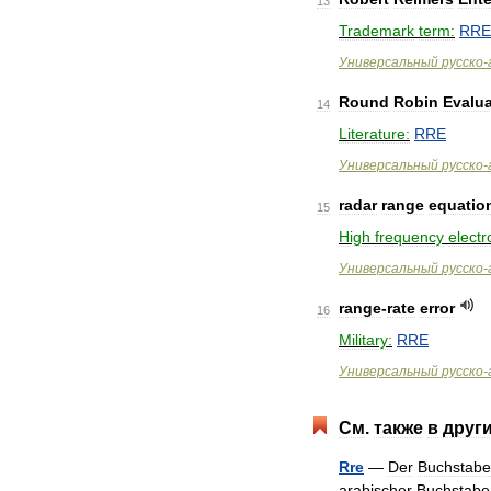
13
Trademark
term:
RRE
Универсальный
русско
-
Round
Robin
Evalua
14
Literature:
RRE
Универсальный
русско
-
radar
range
equatio
15
High
frequency
electr
Универсальный
русско
-
range
-
rate
error
16
Military:
RRE
Универсальный
русско
-
См
.
также
в
друг
Rre
—
Der
Buchstabe
arabischer
Buchstabe