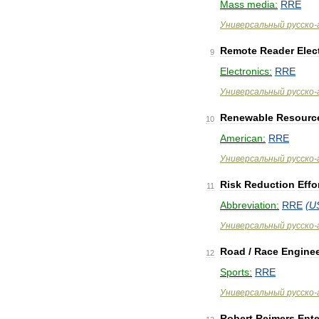
Mass
media:
RRE
Универсальный
русско
-
Remote
Reader
Elec
9
Electronics:
RRE
Универсальный
русско
-
Renewable
Resourc
10
American:
RRE
Универсальный
русско
-
Risk
Reduction
Effo
11
Abbreviation:
RRE
(
U
Универсальный
русско
-
Road
/
Race
Enginee
12
Sports:
RRE
Универсальный
русско
-
Robert
Reimers
Ente