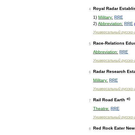
Royal
Radar
Establ
4
1
)
Military:
RRE
2
)
Abbreviation:
RRE
Универсальный
русско
-
Race
-
Relations
Edu
5
Abbreviation:
RRE
Универсальный
русско
-
Radar
Research
Est
6
Military:
RRE
Универсальный
русско
-
Rail
Road
Earth
7
Theatre:
RRE
Универсальный
русско
-
Red
Rock
Eater
New
8