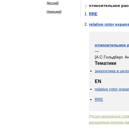
Датский
относительное
рас
2
Немецкий
RRE
relative
rotor
expans
относительное
—
[
А
.
С
.
Гольдберг
.
А
Тематики
энергетика
в
цел
EN
relative
rotor
expa
RRE
Русско
-
английский
сло
расширение
ротора
(
в