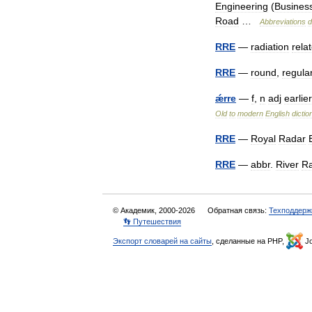
Engineering
(
Busines
Road
…
Abbreviations
d
RRE
—
radiation
rela
RRE
—
round
,
regula
ǽrre
—
f
,
n
adj
earlier
Old
to
modern
English
dictio
RRE
—
Royal
Radar
RRE
—
abbr
.
River
Ra
© Академик, 2000-2026
Обратная связь:
Техподдерж
👣 Путешествия
Экспорт словарей на сайты
, сделанные на PHP,
Jo