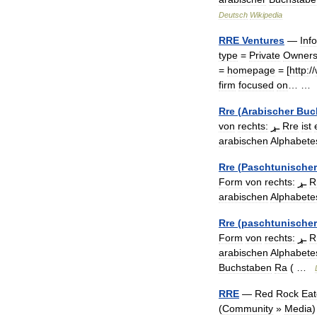
Deutsch
Wikipedia
RRE
Ventures
—
Inf
type
=
Private
Owners
=
homepage
= [
http:
//
firm
focused
on
… 
Rre
(
Arabischer
Buc
von
rechts:
ـړ
Rre
ist
arabischen
Alphabete
Rre
(
Paschtunischer
Form
von
rechts:
ـړ
R
arabischen
Alphabete
Rre
(
paschtunischer
Form
von
rechts:
ـړ
R
arabischen
Alphabete
Buchstaben
Ra
(
…
RRE
—
Red
Rock
Eat
(
Community
»
Media
)