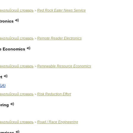
английский
словарь
Red
Rock
Eater
News
Service
>
tronics
английский
словарь
Remote
Reader
Electronics
>
e
Economics
английский
словарь
Renewable
Resource
Economics
>
rt
SA
)
английский
словарь
Risk
Reduction
Effort
>
ring
английский
словарь
Road
/
Race
Engineering
>
rprises