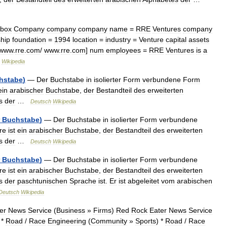
obox
Company
company
company
name
=
RRE
Ventures
company
hip
foundation
=
1994
location
=
industry
=
Venture
capital
assets
www
.
rre
.
com
/
www
.
rre
.
com
]
num
employees
=
RRE
Ventures
is
a
…
Wikipedia
hstabe
)
—
Der
Buchstabe
in
isolierter
Form
verbundene
Form
ein
arabischer
Buchstabe
,
der
Bestandteil
des
erweiterten
s
der
…
Deutsch
Wikipedia
Buchstabe
)
—
Der
Buchstabe
in
isolierter
Form
verbundene
re
ist
ein
arabischer
Buchstabe
,
der
Bestandteil
des
erweiterten
s
der
…
Deutsch
Wikipedia
Buchstabe
)
—
Der
Buchstabe
in
isolierter
Form
verbundene
re
ist
ein
arabischer
Buchstabe
,
der
Bestandteil
des
erweiterten
s
der
paschtunischen
Sprache
ist
.
Er
ist
abgeleitet
vom
arabischen
Deutsch
Wikipedia
er
News
Service
(
Business
»
Firms
)
Red
Rock
Eater
News
Service
 *
Road
/
Race
Engineering
(
Community
»
Sports
) *
Road
/
Race