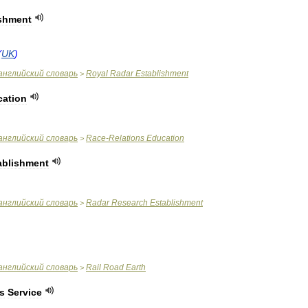
ishment
(
UK
)
английский
словарь
Royal
Radar
Establishment
>
cation
английский
словарь
Race
-
Relations
Education
>
ablishment
английский
словарь
Radar
Research
Establishment
>
английский
словарь
Rail
Road
Earth
>
s
Service