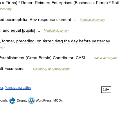
s
»
Firms
) *
Robert
Reimers
Enterprises
(
Business
»
Firms
) *
Rail
ictionary
ted
eosinophilia
;
Rev
response
element
…
Medical
dictionary
r
,
and
equal
[
pupils
] …
Medical
dictionary
,
former
,
preceding
;
on
ǽrren
dæg
the
day
before
yesterday
…
nary
Establishment
(
Great
Britain
)
Contributor:
CASI
…
NASA
Acronyms
ft
Excursions
…
Dictionary
of
abbreviations
ка
,
Реклама на сайте
18+
omla,
Drupal,
WordPress, MODx.