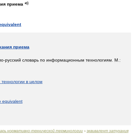
ния
приема
equivalent
хания
приема
ло
-
русский
словарь
по
информационным
технологиям
.
М
.
:
]
е
технологии
в
целом
e
equivalent
варь
нормативно
-
технической
терминологии
эквивалент
затухания
>