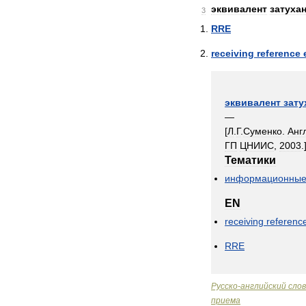
эквивалент
затуха
3
RRE
receiving
reference
эквивалент
зату
—
[
Л
.
Г
.
Суменко
.
Анг
ГП
ЦНИИС
,
2003
.
Тематики
информационны
EN
receiving
referenc
RRE
Русско
-
английский
сло
приема