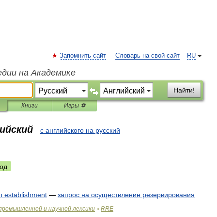
Запомнить сайт
Словарь на свой сайт
RU
едии на Академике
Найти!
Книги
Игры ⚽
лийский
с английского на русский
од
n
establishment
—
запрос
на
осуществление
резервирования
промышленной
и
научной
лексики
RRE
>