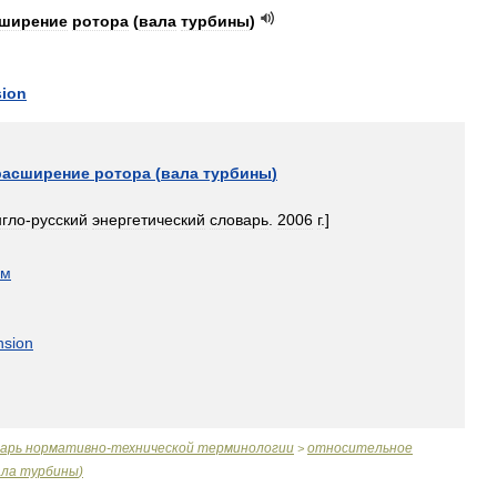
ширение
ротора
(
вала
турбины
)
ion
расширение
ротора
(
вала
турбины
)
нгло
-
русский
энергетический
словарь
.
2006
г
.]
ом
nsion
варь
нормативно
-
технической
терминологии
относительное
>
ала
турбины
)