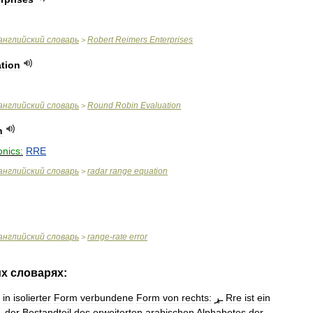
английский
словарь
Robert
Reimers
Enterprises
>
tion
английский
словарь
Round
Robin
Evaluation
>
n
onics:
RRE
английский
словарь
radar
range
equation
>
английский
словарь
range
-
rate
error
>
их
словарях:
in
isolierter
Form
verbundene
Form
von
rechts:
ـړ
Rre
ist
ein
,
der
Bestandteil
des
erweiterten
arabischen
Alphabetes
der
…