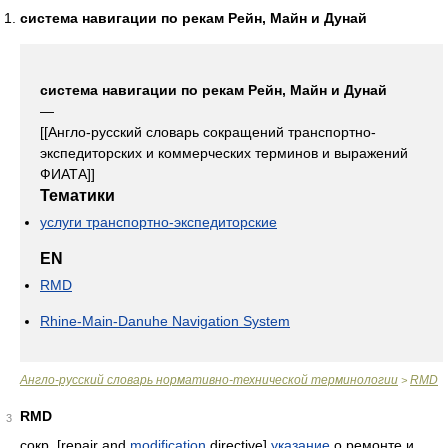
система навигации по рекам Рейн, Майн и Дунай
система навигации по рекам Рейн, Майн и Дунай
—
[[Англо-русский словарь сокращений транспортно-
экспедиторских и коммерческих терминов и выражений
ФИАТА]]
Тематики
услуги транспортно-экспедиторские
EN
RMD
Rhine-Main-Danuhe Navigation System
Англо-русский словарь нормативно-технической терминологии
RMD
>
RMD
3
сокр. [repair and
modification
directive]
указание
о ремонте и