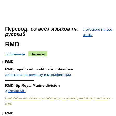
Перевод:
со всех языков на
с русского на все
русский
языки
RMD
Толкование
Перевод
RMD
1
RMD, repair and modification directive
директива по ремонту и модификации
————————
RMD,
Бр
Royal Marine division
дивизия МП
English-Russian dictionary of planing, cross-planing and slotting machines
>
RMD
RMD
2