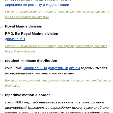
директива по ремонту и модификации
English-Russian dictionary of planing, cross-planing and slotting machines
>
repair and modification directive
Royal Marine division
17
RMD,
Бр
Royal Marine division
дивизия МП
English-Russian dictionary of planing, cross-planing and slotting machines
>
Royal Marine division
required minimum distribution
18
сокр. RMD
минимальный
допустимый
объем
годовых выплат
по индивидуальному пенсионному плану
Большой англо-русский и русско-английский словарь
required minimum
>
distribution
repetitive motion disorder
19
сокр.
RMD
мед.
заболевание, вызванное повторяющимися
движениями
*
(
различные повреждения мышц, сухожилий или
нервов, вызванные многократным повторением одних и тех