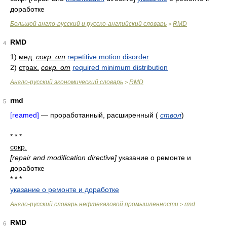
доработке
Большой англо-русский и русско-английский словарь
RMD
>
RMD
4
1)
мед.
сокр. от
repetitive motion disorder
2)
страх.
сокр. от
required minimum distribution
Англо-русский экономический словарь
RMD
>
rmd
5
[reamed]
—
проработанный, расширенный
(
ствол
)
* * *
сокр.
[repair and modification directive]
указание о ремонте и
доработке
* * *
указание о ремонте и доработке
Англо-русский словарь нефтегазовой промышленности
rmd
>
RMD
6