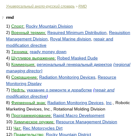
Универсальный англо-русский словарь
RMD
>
rmd
7
1)
Спорт:
Rocky Mountain Division
2)
Военный термин:
Required Minimum Distribution
,
Requisition
Management Division
,
Royal Marine division
,
repair and
modification directive
3)
Техника:
ready money down
4)
Шутливое выражение:
Robed Masked Dude
5)
Коммерция:
региональный генеральный директор
(regional
managing director)
6)
Сокращение:
Radiation Monitoring Devices
,
Resource
Monitoring Display
7)
Нефть:
указание о ремонте и доработке
(
repair and
modification directive
)
8)
Фирменный знак:
Radiation Monitoring Devices
,
Inc
., Robotic
Marketing Devices, Inc., Rotational Molding Division
9)
Программирование:
Rapid Macro Development
10)
Химическое оружие:
Resource Management Division
11)
Чат:
Rec Motorcycles Dirt
12)
Правительство:
Rocky Mountain District