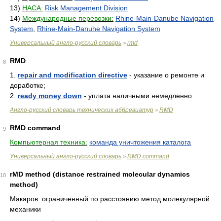
13)
НАСА:
Risk Management Division
14)
Международные перевозки:
Rhine-Main-Danube Navigation
System
,
Rhine-Main-Danuhe Navigation System
Универсальный англо-русский словарь
rmd
>
RMD
8
1.
repair and modification directive
- указание о ремонте и
доработке;
2.
ready money down
- уплата наличными немедленно
Англо-русский словарь технических аббревиатур
RMD
>
RMD command
9
Компьютерная техника:
команда уничтожения каталога
Универсальный англо-русский словарь
RMD command
>
rMD method (distance restrained molecular dynamics
10
method)
Макаров:
ограниченный по расстоянию метод молекулярной
механики