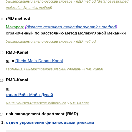
Универсальный англо-русский словарь
rMD method (distance restrained
>
molecular dynamics method)
rMD method
11
Макаров:
(
distance restrained molecular dynamics method
)
ограниченный по расстоянию метод молекулярной механики
Универсальный англо-русский словарь
rMD method
>
RMD-Kanal
12
m
; =
Rhein-Main-Donau-Kanal
Германия. Лингвострановедческий словарь
RMD-Kanal
>
RMD-Kanal
13
m
канал Рейн-Майн-Дунай
Neue Deutsch-Russische Wörterbuch
RMD-Kanal
>
risk management department (RMD)
14
отдел управления финансовыми рисками