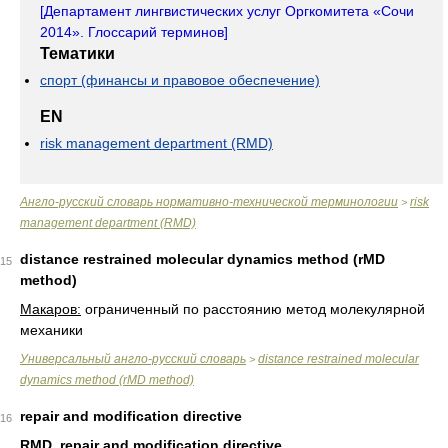
[
Департамент лингвистических услуг Оргкомитета «Сочи
2014». Глоссарий терминов
]
Тематики
спорт (финансы и правовое обеспечение)
EN
risk management department (RMD)
Англо-русский словарь нормативно-технической терминологии
risk
>
management department (RMD)
distance restrained molecular dynamics method (rMD
15
method)
Макаров:
ограниченный по расстоянию метод молекулярной
механики
Универсальный англо-русский словарь
distance restrained molecular
>
dynamics method (rMD method)
repair and modification directive
16
RMD, repair and modification directive