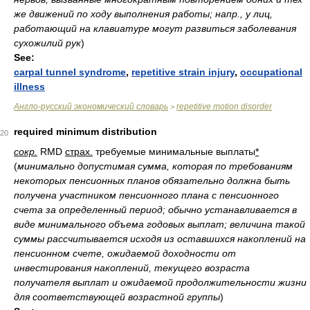
же движений по ходу выполнения работы; напр., у лиц,
работающий на клавиатуре могут развиться заболевания
сухожилий рук
)
See:
carpal tunnel syndrome
,
repetitive strain injury
,
occupational
illness
Англо-русский экономический словарь
repetitive motion disorder
>
required minimum distribution
20
сокр.
RMD
страх.
требуемые минимальные выплаты
*
(
минимально допустимая сумма, которая по требованиям
некоторых пенсионных планов обязательно должна быть
получена участником пенсионного плана с пенсионного
счета за определенный период; обычно устанавливается в
виде минимального объема годовых выплат; величина такой
суммы рассчитывается исходя из оставшихся накоплений на
пенсионном счете, ожидаемой доходности от
инвестирования накоплений, текущего возраста
получателя выплат и ожидаемой продолжительности жизни
для соответствующей возрастной группы
)