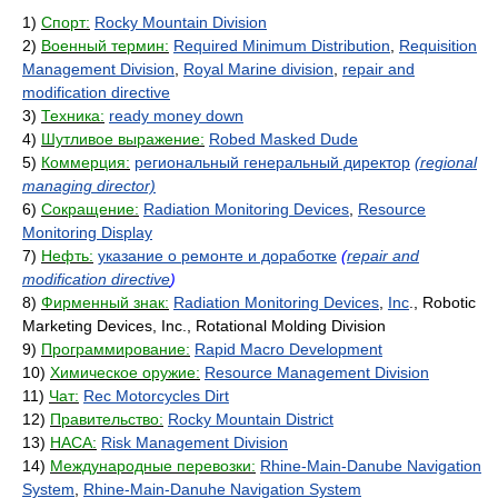
1)
Спорт:
Rocky Mountain Division
2)
Военный термин:
Required Minimum Distribution
,
Requisition
Management Division
,
Royal Marine division
,
repair and
modification directive
3)
Техника:
ready money down
4)
Шутливое выражение:
Robed Masked Dude
5)
Коммерция:
региональный генеральный директор
(regional
managing director)
6)
Сокращение:
Radiation Monitoring Devices
,
Resource
Monitoring Display
7)
Нефть:
указание о ремонте и доработке
(
repair and
modification directive
)
8)
Фирменный знак:
Radiation Monitoring Devices
,
Inc
., Robotic
Marketing Devices, Inc., Rotational Molding Division
9)
Программирование:
Rapid Macro Development
10)
Химическое оружие:
Resource Management Division
11)
Чат:
Rec Motorcycles Dirt
12)
Правительство:
Rocky Mountain District
13)
НАСА:
Risk Management Division
14)
Международные перевозки:
Rhine-Main-Danube Navigation
System
,
Rhine-Main-Danuhe Navigation System