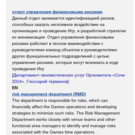
отдел управления финансовыми рисками
Данный отдел занимается идентификацией рисков,
способных оказать негативное воздействие на
организацию и проведение Игр, и разработкой стратегии
их минимизации. Отдел управления финансовыми
рисками работает в тесном взаимодействии с
руководителями команд объектов и руководителями
других функциональных подразделений с целью
управления рисками, которые могут возникать в ходе
проведения Игр.
[
Департамент лингвистических услуг Оргкомитета «Сочи
2014». Глоссарий терминов
]
EN
risk management department (RMD)
The department is responsible for risks, which can
financially affect the Games operations and developing
strategies to minimize such risks. The Risk Management
Department works closely with venue teams and other
functional area managers to identify and manage risks
associated with the Games time operations.