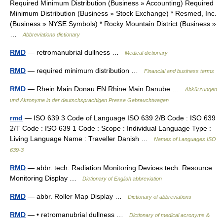
Required Minimum Distribution (Business » Accounting) Required
Minimum Distribution (Business » Stock Exchange) * Resmed, Inc.
(Business » NYSE Symbols) * Rocky Mountain District (Business »
…
Abbreviations dictionary
RMD
— retromanubrial dullness …
Medical dictionary
RMD
— required minimum distribution …
Financial and business terms
RMD
— Rhein Main Donau EN Rhine Main Danube …
Abkürzungen
und Akronyme in der deutschsprachigen Presse Gebrauchtwagen
rmd
— ISO 639 3 Code of Language ISO 639 2/B Code : ISO 639
2/T Code : ISO 639 1 Code : Scope : Individual Language Type :
Living Language Name : Traveller Danish …
Names of Languages ISO
639-3
RMD
— abbr. tech. Radiation Monitoring Devices tech. Resource
Monitoring Display …
Dictionary of English abbreviation
RMD
— abbr. Roller Map Display …
Dictionary of abbreviations
RMD
— • retromanubrial dullness …
Dictionary of medical acronyms &