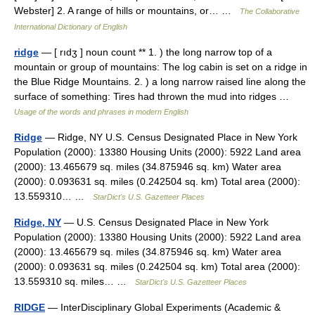
Webster] 2. A range of hills or mountains, or… …
The Collaborative
International Dictionary of English
ridge
— [ rıdʒ ] noun count ** 1. ) the long narrow top of a
mountain or group of mountains: The log cabin is set on a ridge in
the Blue Ridge Mountains. 2. ) a long narrow raised line along the
surface of something: Tires had thrown the mud into ridges …
Usage of the words and phrases in modern English
Ridge
— Ridge, NY U.S. Census Designated Place in New York
Population (2000): 13380 Housing Units (2000): 5922 Land area
(2000): 13.465679 sq. miles (34.875946 sq. km) Water area
(2000): 0.093631 sq. miles (0.242504 sq. km) Total area (2000):
13.559310… …
StarDict's U.S. Gazetteer Places
Ridge, NY
— U.S. Census Designated Place in New York
Population (2000): 13380 Housing Units (2000): 5922 Land area
(2000): 13.465679 sq. miles (34.875946 sq. km) Water area
(2000): 0.093631 sq. miles (0.242504 sq. km) Total area (2000):
13.559310 sq. miles… …
StarDict's U.S. Gazetteer Places
RIDGE
— InterDisciplinary Global Experiments (Academic &