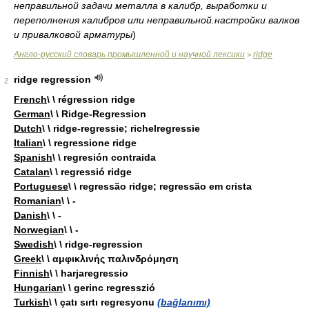
неправильной задачи металла в калибр, выработки и
переполнения калибров или неправильной.настройки валков
и привалковой арматуры
)
Англо-русский словарь промышленной и научной лексики
ridge
>
ridge regression
2
French
\ \ régression ridge
German
\ \ Ridge-Regression
Dutch
\ \ ridge-regressie; richelregressie
Italian
\ \ regressione ridge
Spanish
\ \ regresión contraida
Catalan
\ \ regressió ridge
Portuguese
\ \ regressão ridge; regressão em crista
Romanian
\ \ -
Danish
\ \ -
Norwegian
\ \ -
Swedish
\ \ ridge-regression
Greek
\ \ αμφικλινής παλινδρόμηση
Finnish
\ \ harjaregressio
Hungarian
\ \ gerinc regresszió
Turkish
\ \ çatı sırtı regresyonu
(bağlanımı)