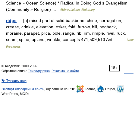
Science » Ocean Science) * Radical In Doing God s Evangelism
(Community » Religion) …
Abbreviations dictionary
ridge
— [n] raised part of solid backbone, chine, corrugation,
crease, crinkle, elevation, esker, fold, furrow, hill, hogback,
moraine, parapet, plica, pole, range, rib, rim, rimple, rivel, ruck,
seam, spine, upland, wrinkle; concepts 471,509,513 Ant.… …
New
thesaurus
© Академик, 2000-2026
18+
Обратная связь:
Техподдержка
,
Реклама на сайте
👣 Путешествия
Экспорт словарей на сайты
, сделанные на PHP,
Joomla,
Drupal,
WordPress, MODx.