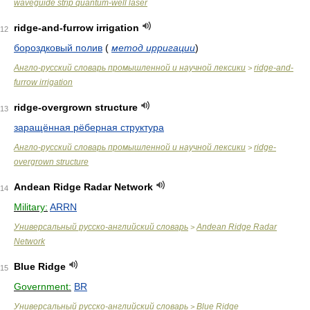
waveguide strip quantum-well laser
ridge-and-furrow irrigation
12
бороздковый полив
(
метод ирригации
)
Англо-русский словарь промышленной и научной лексики
ridge-and-
>
furrow irrigation
ridge-overgrown structure
13
заращённая рёберная структура
Англо-русский словарь промышленной и научной лексики
ridge-
>
overgrown structure
Andean Ridge Radar Network
14
Military:
ARRN
Универсальный русско-английский словарь
Andean Ridge Radar
>
Network
Blue Ridge
15
Government:
BR
Универсальный русско-английский словарь
Blue Ridge
>