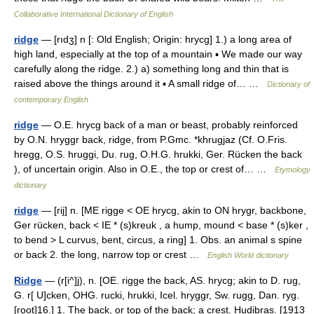
Collaborative International Dictionary of English
ridge
— [rıdʒ] n [: Old English; Origin: hrycg] 1.) a long area of
high land, especially at the top of a mountain ▪ We made our way
carefully along the ridge. 2.) a) something long and thin that is
raised above the things around it ▪ A small ridge of… …
Dictionary of
contemporary English
ridge
— O.E. hrycg back of a man or beast, probably reinforced
by O.N. hryggr back, ridge, from P.Gmc. *khrugjaz (Cf. O.Fris.
hregg, O.S. hruggi, Du. rug, O.H.G. hrukki, Ger. Rücken the back
), of uncertain origin. Also in O.E., the top or crest of… …
Etymology
dictionary
ridge
— [rij] n. [ME rigge < OE hrycg, akin to ON hrygr, backbone,
Ger rücken, back < IE * (s)kreuk , a hump, mound < base * (s)ker ,
to bend > L curvus, bent, circus, a ring] 1. Obs. an animal s spine
or back 2. the long, narrow top or crest …
English World dictionary
Ridge
— (r[i^]j), n. [OE. rigge the back, AS. hrycg; akin to D. rug,
G. r[ U]cken, OHG. rucki, hrukki, Icel. hryggr, Sw. rugg, Dan. ryg.
[root]16.] 1. The back, or top of the back; a crest. Hudibras. [1913