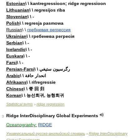
Estonian
\ \ kantregressioon; ridge regressioon
Lithuanian
\ \ regresijos riba
Slovenian
\ \ -
Polish
\ \ regresja pasmowa
Russian
\ \
гребневая регрессия
Ukrainian
\ \ гребенева регресія
Serbian
\ \ -
Icelandic
\ \ -
Euskara
\ \ -
Farsi
\ \ -
Persian-Farsi
\ \ رگرسيون ستيغي
Arabic
\ \ انحدار حافة
Afrikaans
\ \ rifregressie
Chinese
\ \ 脊 回 归
Korean
\ \ 능선회귀, 능형회귀
Statistical terms
ridge regression
>
Ridge InterDisciplinary Global Experiments
3
Oceanography:
RIDGE
Универсальный русско-английский словарь
Ridge InterDisciplinary
>