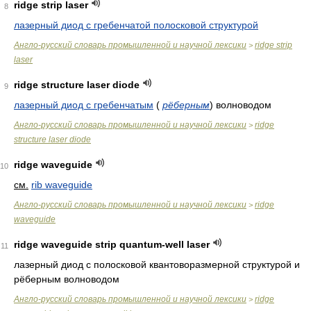
ridge strip laser
8
лазерный диод с гребенчатой полосковой структурой
Англо-русский словарь промышленной и научной лексики
ridge strip
>
laser
ridge structure laser diode
9
лазерный диод с гребенчатым
(
рёберным
)
волноводом
Англо-русский словарь промышленной и научной лексики
ridge
>
structure laser diode
ridge waveguide
10
см.
rib waveguide
Англо-русский словарь промышленной и научной лексики
ridge
>
waveguide
ridge waveguide strip quantum-well laser
11
лазерный диод с полосковой квантоворазмерной структурой и
рёберным волноводом
Англо-русский словарь промышленной и научной лексики
ridge
>