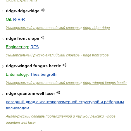
Global Experiments
ridge-ridge-ridge
4
Oil:
R-R-R
Универсальный русско-английский словарь
ridge-ridge-ridge
>
ridge front slope
5
Engineering:
RFS
Универсальный русско-английский словарь
ridge front slope
>
ridge-winged fungus beetle
6
Entomology:
Thes bergrothi
Универсальный русско-английский словарь
ridge-winged fungus beetle
>
ridge quantum well laser
7
лазерный диод с квантоворазмерной структурой и рёберным
волноводом
Англо-русский словарь промышленной и научной лексики
ridge
>
quantum well laser