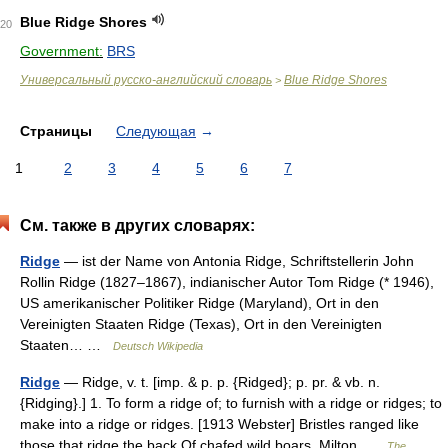
Blue Ridge Shores
20
Government:
BRS
Универсальный русско-английский словарь
Blue Ridge Shores
>
Страницы
Следующая
→
1
2
3
4
5
6
7
См. также в других словарях:
Ridge
— ist der Name von Antonia Ridge, Schriftstellerin John
Rollin Ridge (1827–1867), indianischer Autor Tom Ridge (* 1946),
US amerikanischer Politiker Ridge (Maryland), Ort in den
Vereinigten Staaten Ridge (Texas), Ort in den Vereinigten
Staaten… …
Deutsch Wikipedia
Ridge
— Ridge, v. t. [imp. & p. p. {Ridged}; p. pr. & vb. n.
{Ridging}.] 1. To form a ridge of; to furnish with a ridge or ridges; to
make into a ridge or ridges. [1913 Webster] Bristles ranged like
those that ridge the back Of chafed wild boars. Milton …
The