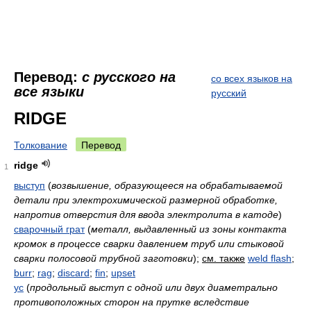
Перевод:
с русского на
со всех языков на
все языки
русский
RIDGE
Толкование
Перевод
ridge
1
выступ
(
возвышение, образующееся на обрабатываемой
детали при электрохимической размерной обработке,
напротив отверстия для ввода электролита в катоде
)
сварочный грат
(
металл, выдавленный из зоны контакта
кромок в процессе сварки давлением труб или стыковой
сварки полосовой трубной заготовки
)
;
см. также
weld flash
;
burr
;
rag
;
discard
;
fin
;
upset
ус
(
продольный выступ с одной или двух диаметрально
противоположных сторон на прутке вследствие