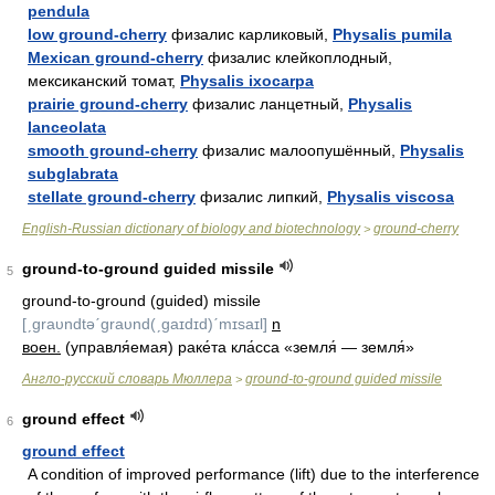
pendula
low ground-cherry
физалис карликовый,
Physalis pumila
Mexican ground-cherry
физалис клейкоплодный,
мексиканский томат,
Physalis ixocarpa
prairie ground-cherry
физалис ланцетный,
Physalis
lanceolata
smooth ground-cherry
физалис малоопушённый,
Physalis
subglabrata
stellate ground-cherry
физалис липкий,
Physalis viscosa
English-Russian dictionary of biology and biotechnology
ground-cherry
>
ground-to-ground guided missile
5
ground-to-ground (guided) missile
[ˏgraυndtəˊgraυnd(ˏgaɪdɪd)ˊmɪsaɪl]
n
воен.
(управля́емая) раке́та кла́сса «земля́ — земля́»
Англо-русский словарь Мюллера
ground-to-ground guided missile
>
ground effect
6
ground effect
A condition of improved performance (lift) due to the interference