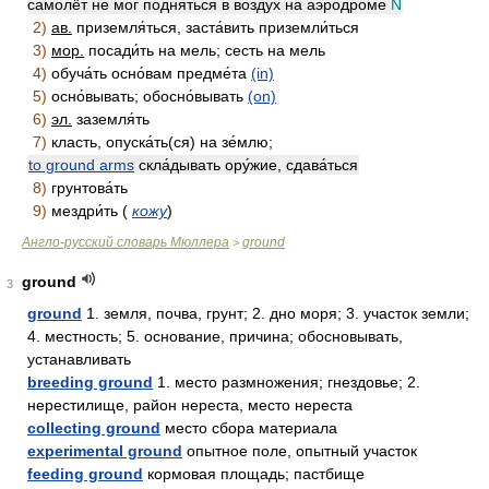
самолёт не мог подня́ться в во́здух на аэродро́ме
N
2)
ав.
приземля́ться, заста́вить приземли́ться
3)
мор.
посади́ть на мель; сесть на мель
4)
обуча́ть осно́вам предме́та
(in)
5)
осно́вывать; обосно́вывать
(on)
6)
эл.
заземля́ть
7)
класть, опуска́ть(ся) на зе́млю;
to ground arms
скла́дывать ору́жие, сдава́ться
8)
грунтова́ть
9)
мездри́ть (
кожу
)
Англо-русский словарь Мюллера
ground
>
ground
3
ground
1. земля, почва, грунт; 2. дно моря; 3. участок земли;
4. местность; 5. основание, причина; обосновывать,
устанавливать
breeding ground
1. место размножения; гнездовье; 2.
нерестилище, район нереста, место нереста
collecting ground
место сбора материала
experimental ground
опытное поле, опытный участок
feeding ground
кормовая площадь; пастбище