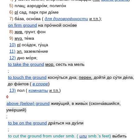
5)
плац; аэродро́м; полиго́н
6)
pl
сад, парк при до́ме
7)
ба́за, осно́ва (
для договорённости
и т.п.
);
on firm ground
на про́чной осно́ве
8)
жив.
грунт, фон
9)
муз.
те́ма
10)
pl
оса́док, гу́ща
11)
эл.
заземле́ние
12)
дно мо́ря;
to take the ground
мор.
сесть на мель
;
to touch the ground
косну́ться дна;
перен.
дойти́ до су́ти де́ла,
до фа́ктов (
в споре
)
13)
пол (
комнаты
и т.п.
)
◊
above (below) ground
живу́щий, в живы́х (сконча́вшийся,
уме́рший)
;
to be on the ground
дра́ться на дуэ́ли
;
to cut the ground from under smb. (
или
smb.'s feet)
вы́бить