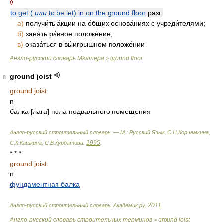
◊
to get (
или
to be let) in on the ground floor
разг.
а)
получи́ть а́кции на о́бщих основа́ниях с учреди́телями;
б)
заня́ть ра́вное положе́ние;
в)
оказа́ться в вы́игрышном положе́нии
Англо-русский словарь Мюллера
ground floor
>
ground joist
8
ground joist
n
балка [лага] пола подвального помещения
Англо-русский строительный словарь. — М.: Русский Язык
.
С.Н.Корчемкина,
1995
С.К.Кашкина, С.В.Курбатова
.
.
* * *
ground joist
n
фундаментная балка
2011
Англо-русский строительный словарь
.
Академик.ру
.
.
Англо-русский словарь строительных терминов
ground joist
>