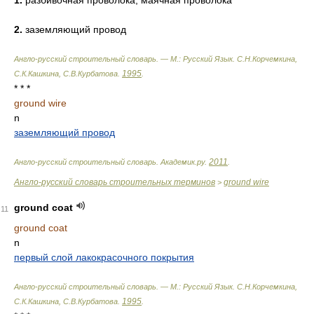
1.
разбивочная проволока; маячная проволока
2.
заземляющий провод
Англо-русский строительный словарь. — М.: Русский Язык
.
С.Н.Корчемкина,
1995
С.К.Кашкина, С.В.Курбатова
.
.
* * *
ground wire
n
заземляющий провод
2011
Англо-русский строительный словарь
.
Академик.ру
.
.
Англо-русский словарь строительных терминов
ground wire
>
ground coat
11
ground coat
n
первый слой лакокрасочного покрытия
Англо-русский строительный словарь. — М.: Русский Язык
.
С.Н.Корчемкина,
1995
С.К.Кашкина, С.В.Курбатова
.
.