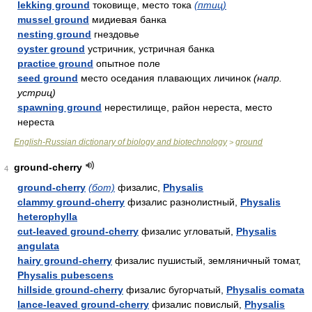
lekking ground
токовище, место тока
(птиц)
mussel ground
мидиевая банка
nesting ground
гнездовье
oyster ground
устричник, устричная банка
practice ground
опытное поле
seed ground
место оседания плавающих личинок
(напр.
устриц)
spawning ground
нерестилище, район нереста, место
нереста
English-Russian dictionary of biology and biotechnology
ground
>
ground-cherry
4
ground-cherry
(бот)
физалис,
Physalis
clammy ground-cherry
физалис разнолистный,
Physalis
heterophylla
cut-leaved ground-cherry
физалис угловатый,
Physalis
angulata
hairy ground-cherry
физалис пушистый, земляничный томат,
Physalis pubescens
hillside ground-cherry
физалис бугорчатый,
Physalis comata
lance-leaved ground-cherry
физалис повислый,
Physalis