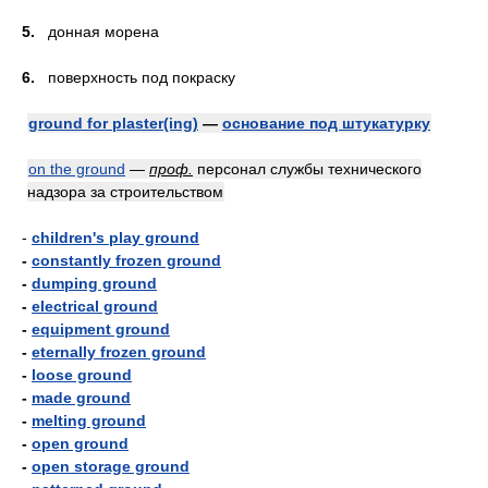
5.
донная морена
6.
поверхность под покраску
ground for plaster(ing)
—
основание под штукатурку
on the ground
—
проф.
персонал службы технического
надзора за строительством
-
children's play ground
-
constantly frozen ground
-
dumping ground
-
electrical ground
-
equipment ground
-
eternally frozen ground
-
loose ground
-
made ground
-
melting ground
-
open ground
-
open storage ground