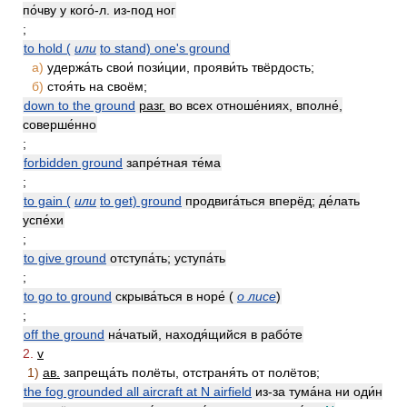
по́чву у кого́-л. из-под ног
;
to hold (
или
to stand) one's ground
а)
удержа́ть свои́ пози́ции, прояви́ть твёрдость;
б)
стоя́ть на своём;
down to the ground
разг.
во всех отноше́ниях, вполне́,
соверше́нно
;
forbidden ground
запре́тная те́ма
;
to gain (
или
to get) ground
продвига́ться вперёд; де́лать
успе́хи
;
to give ground
отступа́ть; уступа́ть
;
to go to ground
скрыва́ться в норе́ (
о лисе
)
;
off the ground
на́чатый, находя́щийся в рабо́те
2.
v
1)
ав.
запреща́ть полёты, отстраня́ть от полётов;
the fog grounded all aircraft at N airfield
из-за тума́на ни оди́н