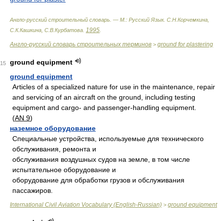
Англо-русский строительный словарь. — М.: Русский Язык
.
С.Н.Корчемкина,
1995
С.К.Кашкина, С.В.Курбатова
.
.
Англо-русский словарь строительных терминов
ground for plastering
>
ground equipment
15
ground equipment
Articles of a specialized nature for use in the maintenance, repair
and servicing of an aircraft on the ground, including testing
equipment and cargo- and passenger-handling equipment.
(
AN 9
)
наземное оборудование
Cпeциaльныe устрoйствa, испoльзуeмыe для тeхничeскoгo
oбслуживaния, рeмoнтa и
oбслуживaния вoздушных судoв нa зeмлe, в тoм числe
испытaтeльнoe oбoрудoвaниe и
oбoрудoвaниe для oбрaбoтки грузoв и oбслуживaния
пaссaжирoв.
International Civil Aviation Vocabulary (English-Russian)
ground equipment
>