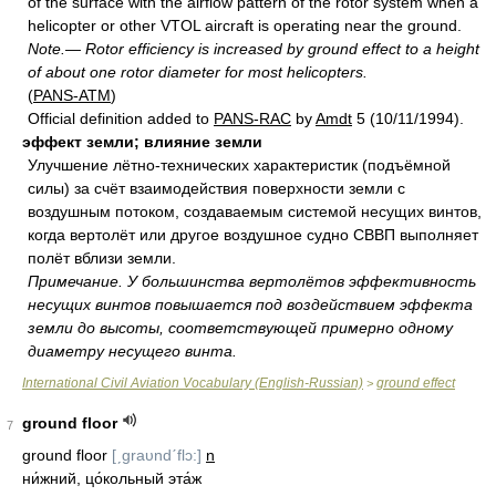
of the surface with the airflow pattern of the rotor system when a
helicopter or other VTOL aircraft is operating near the ground.
Note.— Rotor efficiency is increased by ground effect to a height
of about one rotor diameter for most helicopters.
(
PANS-ATM
)
Official definition added to
PANS-RAC
by
Amdt
5 (10/11/1994).
эффект земли; влияние земли
Улучшение лётно-технических характеристик (подъёмной
силы) за счёт взаимодействия поверхности земли с
воздушным потоком, создаваемым системой несущих винтов,
когда вертолёт или другое воздушное судно СВВП выполняет
полёт вблизи земли.
Примечание. У большинства вертолётов эффективность
несущих винтов повышается под воздействием эффекта
земли до высоты, соответствующей примерно одному
диаметру несущего винта.
International Civil Aviation Vocabulary (English-Russian)
ground effect
>
ground floor
7
ground floor
[ˏgraυndˊflɔ:]
n
ни́жний, цо́кольный эта́ж