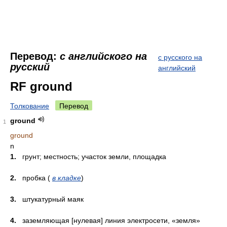
Перевод:
с английского на
с русского на
русский
английский
RF ground
Толкование
Перевод
ground
1
ground
n
1.
грунт; местность; участок земли, площадка
2.
пробка (
в кладке
)
3.
штукатурный маяк
4.
заземляющая [нулевая] линия электросети, «земля»