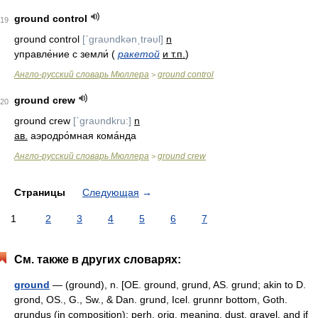
ground control
19
ground control
[ˊgraυndkənˏtrəυl]
n
управле́ние с земли́ (
ракетой
и т.п.
)
Англо-русский словарь Мюллера
ground control
>
ground crew
20
ground crew
[ˊgraυndkru:]
n
ав.
аэродро́мная кома́нда
Англо-русский словарь Мюллера
ground crew
>
Страницы
Следующая
→
1
2
3
4
5
6
7
См. также в других словарях:
ground
— (ground), n. [OE. ground, grund, AS. grund; akin to D.
grond, OS., G., Sw., & Dan. grund, Icel. grunnr bottom, Goth.
grundus (in composition); perh. orig. meaning, dust, gravel, and if