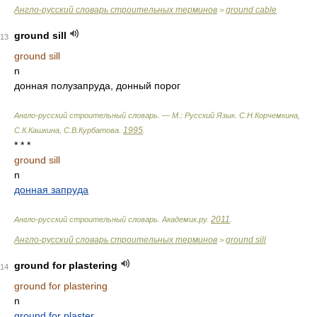
Англо-русский словарь строительных терминов
ground cable
>
ground sill
13
ground sill
n
донная полузапруда, донный порог
Англо-русский строительный словарь. — М.: Русский Язык
.
С.Н.Корчемкина,
1995
С.К.Кашкина, С.В.Курбатова
.
.
* * *
ground sill
n
донная запруда
2011
Англо-русский строительный словарь
.
Академик.ру
.
.
Англо-русский словарь строительных терминов
ground sill
>
ground for plastering
14
ground for plastering
n
ground for plaster