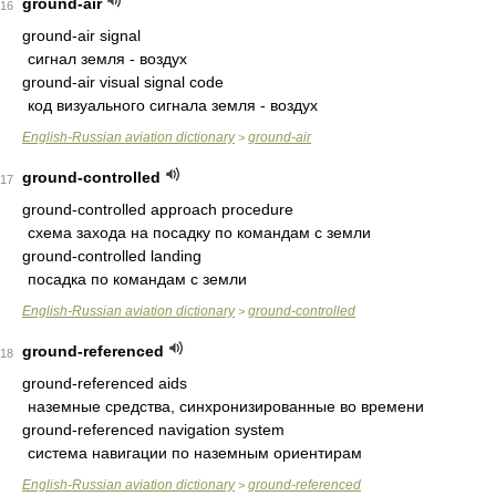
ground-air
16
ground-air signal
сигнал земля - воздух
ground-air visual signal code
код визуального сигнала земля - воздух
English-Russian aviation dictionary
ground-air
>
ground-controlled
17
ground-controlled approach procedure
схема захода на посадку по командам с земли
ground-controlled landing
посадка по командам с земли
English-Russian aviation dictionary
ground-controlled
>
ground-referenced
18
ground-referenced aids
наземные средства, синхронизированные во времени
ground-referenced navigation system
система навигации по наземным ориентирам
English-Russian aviation dictionary
ground-referenced
>