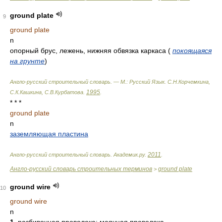
ground plate
9
ground plate
n
опорный брус, лежень, нижняя обвязка каркаса (
покоящаяся
на грунте
)
Англо-русский строительный словарь. — М.: Русский Язык
.
С.Н.Корчемкина,
1995
С.К.Кашкина, С.В.Курбатова
.
.
* * *
ground plate
n
заземляющая пластина
2011
Англо-русский строительный словарь
.
Академик.ру
.
.
Англо-русский словарь строительных терминов
ground plate
>
ground wire
10
ground wire
n