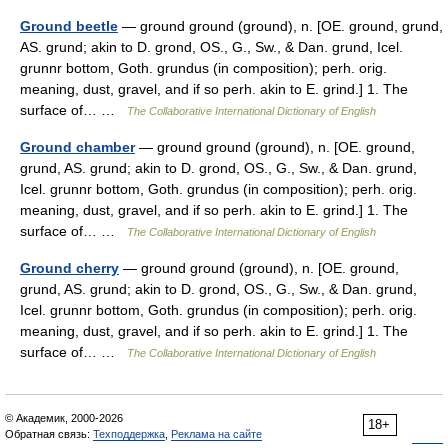
Ground beetle
— ground ground (ground), n. [OE. ground, grund,
AS. grund; akin to D. grond, OS., G., Sw., & Dan. grund, Icel.
grunnr bottom, Goth. grundus (in composition); perh. orig.
meaning, dust, gravel, and if so perh. akin to E. grind.] 1. The
surface of… …
The Collaborative International Dictionary of English
Ground chamber
— ground ground (ground), n. [OE. ground,
grund, AS. grund; akin to D. grond, OS., G., Sw., & Dan. grund,
Icel. grunnr bottom, Goth. grundus (in composition); perh. orig.
meaning, dust, gravel, and if so perh. akin to E. grind.] 1. The
surface of… …
The Collaborative International Dictionary of English
Ground cherry
— ground ground (ground), n. [OE. ground,
grund, AS. grund; akin to D. grond, OS., G., Sw., & Dan. grund,
Icel. grunnr bottom, Goth. grundus (in composition); perh. orig.
meaning, dust, gravel, and if so perh. akin to E. grind.] 1. The
surface of… …
The Collaborative International Dictionary of English
© Академик, 2000-2026
18+
Обратная связь:
Техподдержка
,
Реклама на сайте