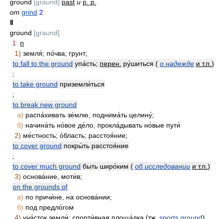
ground
[graυnd]
past
и
p. p.
от
grind
2
Ⅱ
ground
[graυnd]
1.
n
1)
земля́; по́чва; грунт;
to fall to the ground
упа́сть;
перен.
ру́шиться (
о надежде
и т.п.
)
;
to take ground
приземли́ться
;
to break new ground
а)
распа́хивать зе́млю, поднима́ть целину́;
б)
начина́ть но́вое де́ло, прокла́дывать но́вые пути́
2)
ме́стность; о́бласть; расстоя́ние;
to cover ground
покры́ть расстоя́ние
;
to cover much ground
быть широ́ким (
об исследовании
и т.п.
)
3)
основа́ние, моти́в;
on the grounds of
а)
по причи́не, на основа́нии;
б)
под предло́гом
4)
уча́сток земли́; спорти́вная площа́дка (
тж.
sports ground
)