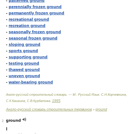
-
patterned ground
-
perennially frozen ground
-
permanently frozen ground
-
recreational ground
-
recreation ground
-
seasonally frozen ground
-
seasonal frozen ground
-
sloping ground
-
sports ground
-
supporting ground
-
testing ground
-
thawed ground
-
uneven ground
-
water-bearing ground
Англо-русский строительный словарь. — М.: Русский Язык
.
С.Н.Корчемкина,
1995
С.К.Кашкина, С.В.Курбатова
.
.
Англо-русский словарь строительных терминов
ground
>
ground
2
Ⅰ