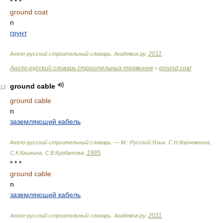
* * *
ground coat
n
грунт
2011
Англо-русский строительный словарь
.
Академик.ру
.
.
Англо-русский словарь строительных терминов
ground coat
>
ground cable
12
ground cable
n
заземляющий кабель
Англо-русский строительный словарь. — М.: Русский Язык
.
С.Н.Корчемкина,
1995
С.К.Кашкина, С.В.Курбатова
.
.
* * *
ground cable
n
заземляющий кабель
2011
Англо-русский строительный словарь
.
Академик.ру
.
.