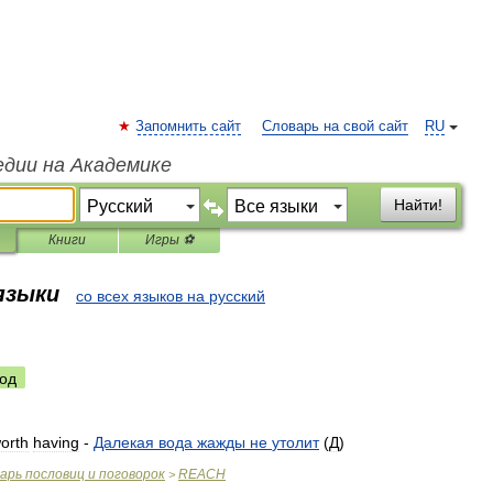
Запомнить сайт
Словарь на свой сайт
RU
едии на Академике
Найти!
Книги
Игры ⚽
 языки
со всех языков на русский
од
orth
having
-
Далекая
вода
жажды
не
утолит
(
Д
)
варь
пословиц
и
поговорок
REACH
>