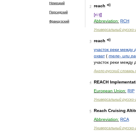
Немецкий
reach
2
Персидский
[
riːtʃ
]
Abbreviation:
RCH
Французский
Универсальный
русско
-
reach
3
участок
реки
между
охват
(
теле
-
или
ра
участок
реки
между
Англо
-
русский
словарь
REACH
Implementat
4
European
Union:
RIP
Универсальный
русско
-
Reach
Cruising
Alti
5
Abbreviation:
RCA
Универсальный
русско
-