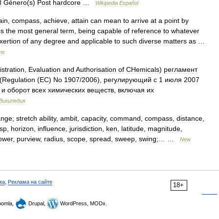
8
Género
(
s
)
Post
hardcore
…
Wikipedia
Español
ain
,
compass
,
achieve
,
attain
can
mean
to
arrive
at
a
point
by
is
the
most
general
term
,
being
capable
of
reference
to
whatever
xertion
of
any
degree
and
applicable
to
such
diverse
matters
as
…
ms
stration
,
Evaluation
and
Authorisation
of
CHemicals
)
регламент
(
Regulation
(
EC
)
No
1907
/
2006
),
регулирующий
с
1
июля
2007
и
оборот
всех
химических
веществ
,
включая
их
Википедия
ange
;
stretch
ability
,
ambit
,
capacity
,
command
,
compass
,
distance
,
sp
,
horizon
,
influence
,
jurisdiction
,
ken
,
latitude
,
magnitude
,
ower
,
purview
,
radius
,
scope
,
spread
,
sweep
,
swing
;… …
New
ка
,
Реклама на сайте
18+
omla,
Drupal,
WordPress, MODx.