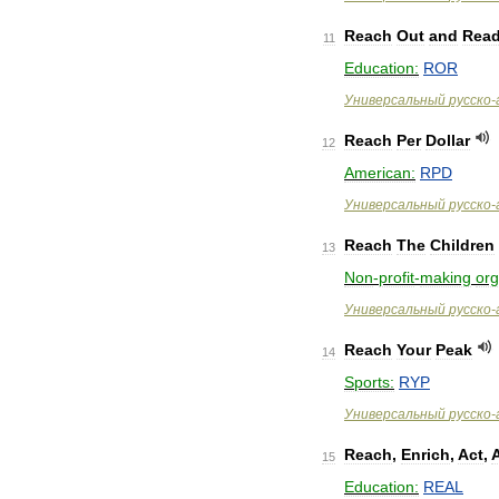
Reach
Out
and
Rea
11
Education:
ROR
Универсальный
русско
-
Reach
Per
Dollar
12
American:
RPD
Универсальный
русско
-
Reach
The
Children
13
Non
-
profit
-
making
org
Универсальный
русско
-
Reach
Your
Peak
14
Sports:
RYP
Универсальный
русско
-
Reach
,
Enrich
,
Act
,
15
Education:
REAL