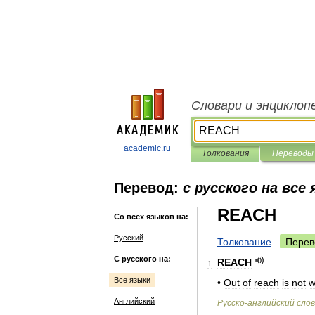
Словари и энциклоп
academic.ru
Толкования
Переводы
Перевод:
с русского на все
REACH
Со всех языков на:
Русский
Толкование
Перев
С русского на:
REACH
1
Все языки
•
Out
of
reach
is
not
w
Английский
Русско
-
английский
сло