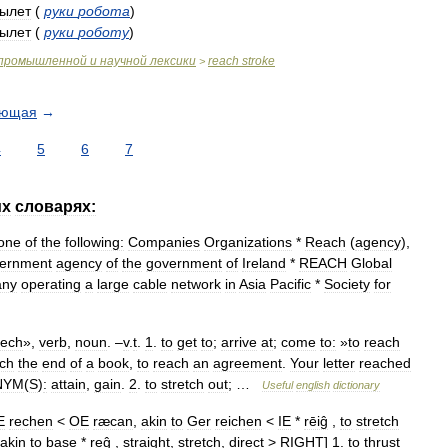
ылет
(
руки
робота
)
ылет
(
руки
роботу
)
промышленной
и
научной
лексики
reach
stroke
>
ующая
→
4
5
6
7
их
словарях:
one
of
the
following:
Companies
Organizations
*
Reach
(
agency
),
ernment
agency
of
the
government
of
Ireland
*
REACH
Global
any
operating
a
large
cable
network
in
Asia
Pacific
*
Society
for
eech
»,
verb
,
noun
. –
v
.
t
.
1
.
to
get
to
;
arrive
at
;
come
to:
»
to
reach
ch
the
end
of
a
book
,
to
reach
an
agreement
.
Your
letter
reached
NYM
(
S
)
:
attain
,
gain
.
2
.
to
stretch
out
; …
Useful
english
dictionary
E
rechen
<
OE
ræcan
,
akin
to
Ger
reichen
<
IE
*
rēiĝ
,
to
stretch
akin
to
base
*
reĝ
,
straight
,
stretch
,
direct
>
RIGHT
]
1
.
to
thrust