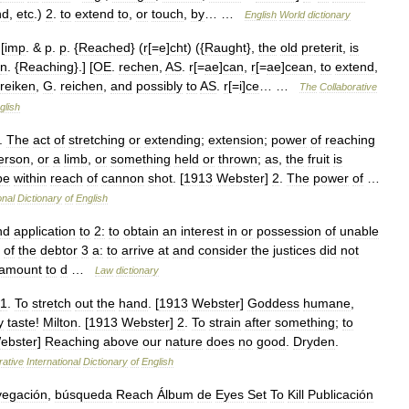
nd
,
etc
.)
2
.
to
extend
to
,
or
touch
,
by
… …
English
World
dictionary
 [
imp
. &
p
.
p
. {
Reached
} (
r
[=
e
]
cht
) ({
Raught
},
the
old
preterit
,
is
n
. {
Reaching
}.] [
OE
.
rechen
,
AS
.
r
[=
ae
]
can
,
r
[=
ae
]
cean
,
to
extend
,
reiken
,
G
.
reichen
,
and
possibly
to
AS
.
r
[=
i
]
ce
… …
The
Collaborative
glish
.
The
act
of
stretching
or
extending
;
extension
;
power
of
reaching
erson
,
or
a
limb
,
or
something
held
or
thrown
;
as
,
the
fruit
is
be
within
reach
of
cannon
shot
. [
1913
Webster
]
2
.
The
power
of
…
onal
Dictionary
of
English
nd
application
to
2:
to
obtain
an
interest
in
or
possession
of
unable
of
the
debtor
3
a:
to
arrive
at
and
consider
the
justices
did
not
amount
to
d
…
Law
dictionary
1
.
To
stretch
out
the
hand
. [
1913
Webster
]
Goddess
humane
,
y
taste
!
Milton
. [
1913
Webster
]
2
.
To
strain
after
something
;
to
ebster
]
Reaching
above
our
nature
does
no
good
.
Dryden
.
rative
International
Dictionary
of
English
vegación
,
búsqueda
Reach
Álbum
de
Eyes
Set
To
Kill
Publicación