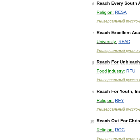
Reach
Every
South
6
Religion:
RESA
Универсальный
русско
-
Reach
Excellent
Aca
7
University:
READ
Универсальный
русско
-
Reach
For
Unbleac
8
Food
industry:
RFU
Универсальный
русско
-
Reach
For
Youth
,
In
9
Religion:
RFY
Универсальный
русско
-
Reach
Out
For
Chris
10
Religion:
ROC
Универсальный
русско
-