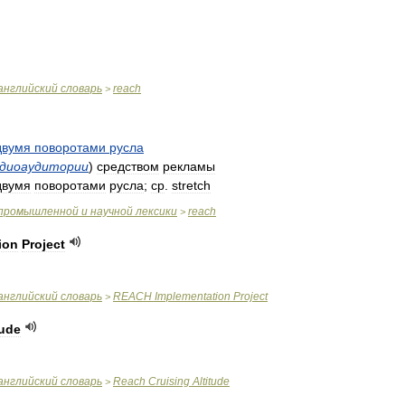
английский
словарь
reach
>
двумя
поворотами
русла
диоаудитории
)
средством
рекламы
двумя
поворотами
русла
;
ср
.
stretch
промышленной
и
научной
лексики
reach
>
ion
Project
английский
словарь
REACH
Implementation
Project
>
tude
английский
словарь
Reach
Cruising
Altitude
>