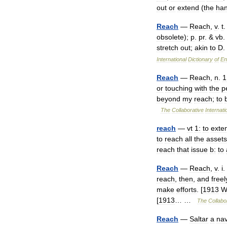
out
or
extend
(
the
ha
Reach
—
Reach
,
v
.
t
.
obsolete
);
p
.
pr
. &
vb
.
stretch
out
;
akin
to
D
.
International
Dictionary
of
En
Reach
—
Reach
,
n
.
1
or
touching
with
the
p
beyond
my
reach
;
to
The
Collaborative
Internati
reach
—
vt
1:
to
exte
to
reach
all
the
assets
reach
that
issue
b:
to
Reach
—
Reach
,
v
.
i
.
reach
,
then
,
and
freel
make
efforts
. [
1913
W
[
1913
… …
The
Collabo
Reach
—
Saltar
a
na