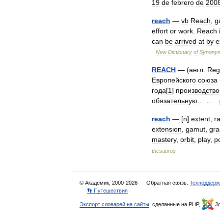
19
de
febrero
de
200
reach
—
vb
Reach
,
g
effort
or
work
.
Reach
can
be
arrived
at
by
e
New
Dictionary
of
Synony
REACH
— (
англ
.
Regi
Европейского
союза
года
[
1
]
производство
обязательную
… …
reach
— [
n
]
extent
,
r
extension
,
gamut
,
gra
mastery
,
orbit
,
play
,
p
thesaurus
© Академик, 2000-2026
Обратная связь:
Техподдерж
👣 Путешествия
Экспорт словарей на сайты
, сделанные на PHP,
Jo