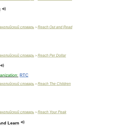
d
английский
словарь
Reach
Out
and
Read
>
английский
словарь
Reach
Per
Dollar
>
anization:
RTC
английский
словарь
Reach
The
Children
>
английский
словарь
Reach
Your
Peak
>
And
Learn