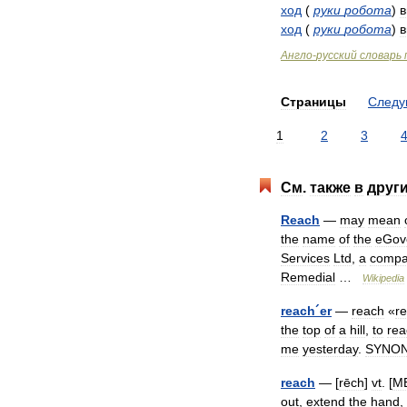
ход
(
руки
робота
)
в
ход
(
руки
робота
)
в
Англо
-
русский
словарь
Страницы
След
1
2
3
См
.
также
в
друг
Reach
—
may
mean
the
name
of
the
eGov
Services
Ltd
,
a
comp
Remedial
…
Wikipedia
reach
´
er
—
reach
«
r
the
top
of
a
hill
,
to
rea
me
yesterday
.
SYNO
reach
— [
rēch
]
vt
. [
M
out
,
extend
the
hand
,