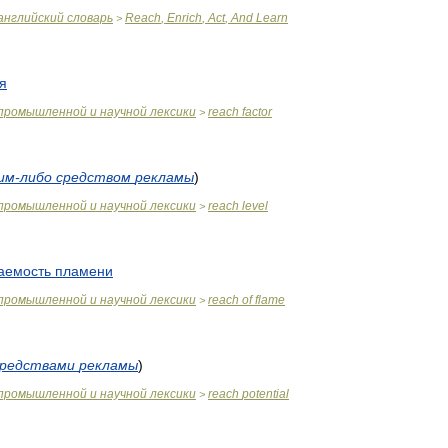
английский
словарь
Reach
,
Enrich
,
Act
,
And
Learn
>
я
промышленной
и
научной
лексики
reach
factor
>
им
-
либо
средством
рекламы
)
промышленной
и
научной
лексики
reach
level
>
аемость
пламени
промышленной
и
научной
лексики
reach
of
flame
>
средствами
рекламы
)
промышленной
и
научной
лексики
reach
potential
>