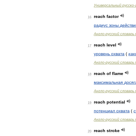
Универсальный
русско
-
reach
factor
16
радиус
зоны
действи
Англо
-
русский
словарь
reach
level
17
уровень
охвата
(
как
Англо
-
русский
словарь
reach
of
flame
18
максимальная
досяг
Англо
-
русский
словарь
reach
potential
19
потенциал
охвата
(
Англо
-
русский
словарь
reach
stroke
20