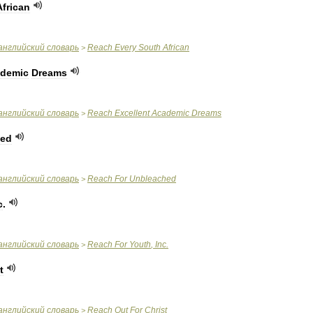
African
английский
словарь
Reach
Every
South
African
>
demic
Dreams
английский
словарь
Reach
Excellent
Academic
Dreams
>
hed
английский
словарь
Reach
For
Unbleached
>
c
.
английский
словарь
Reach
For
Youth
,
Inc
.
>
t
английский
словарь
Reach
Out
For
Christ
>