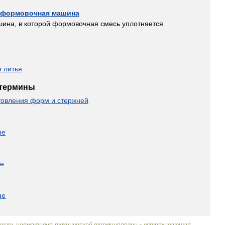
формовочная
машина
шина
,
в
которой
формовочная
смесь
уплотняется
я
литья
термины
товления
форм
и
стержней
ne
ne
ge