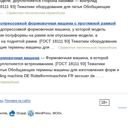
одели
,
доуплотняется
сторона
набивки
—
контрлад
18111
93
]
Тематики
оборудование
для
литья
Обобщающие
 …
Справочник
технического
переводчика
допрессовкой
формовочная
машина
с
протяжной
рамкой
допрессовкой
формовочная
машина
,
у
которой
модель
ом
полуформы
на
рамке
или
опусканием
модели
,
а
на
поднятой
рамке
. [
ГОСТ
18111
93
]
Тематики
оборудование
щие
термины
машины
для
…
Справочник
технического
переводчика
рмовочная
машина
—
Формовочная
машина
,
в
которой
уплотняется
встряхиванием
. [
ГОСТ
18111
93
]
Тематики
итья
Обобщающие
термины
машины
для
изготовления
форм
и
ding
machine
DE
Rüttelformmaschine
FR
secouer
de
… …
переводчика
ка
,
Реклама на сайте
18+
omla,
Drupal,
WordPress, MODx.