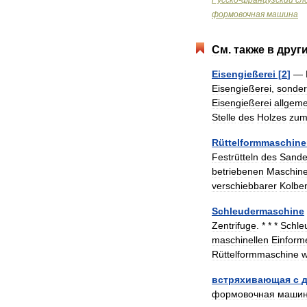
Русско
-
французский
сл
формовочная
машина
См
.
также
в
друг
Eisengießerei
[
2
]
—
Eisengießerei
,
sonde
Eisengießerei
allgeme
Stelle
des
Holzes
zu
Rüttelformmaschin
Festrütteln
des
Sande
betriebenen
Maschin
verschiebbarer
Kolbe
Schleudermaschine
Zentrifuge
. * * *
Schle
maschinellen
Einform
Rüttelformmaschine
w
встряхивающая
с
формовочная
маши