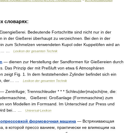
оварь
нормативно
-
технической
терминологии
встряхивающая
>
их
словарях:
Eisengießerei
.
Bedeutende
Fortschritte
sind
nicht
nur
in
der
rn
in
der
Gießerei
überhaupt
zu
verzeichnen
.
Bei
den
in
der
in
zum
Schmelzen
verwendeten
Kupol
oder
Kuppelöfen
wird
an
m
… …
Lexikon
der
gesamten
Technik
en
—
dienen
zur
Herstellung
der
Sandformen
für
Gießereien
durch
s
.
Das
Prinzip
der
mit
Preßluft
von
etwa
6
Atmosphären
en
zeigt
Fig
.
1
.
In
dem
feststehenden
Zylinder
befindet
sich
ein
n
,
der
… …
Lexikon
der
gesamten
Technik
—
Zentrifuge
;
Trennschleuder
* * *
Schleu
|
der
|
ma
|
schi
|
ne
,
die:
udermaschine
,
Gießerei:
Großanlage
(
Formmaschine
)
zum
en
von
Modellen
im
Formsand
.
Im
Unterschied
zur
Press
und
ird
bei
… …
Universal
-
Lexikon
допрессовкой
формовочная
машина
—
Встряхивающая
на
,
в
которой
прессо
ванием
,
практически
не
влияющим
на