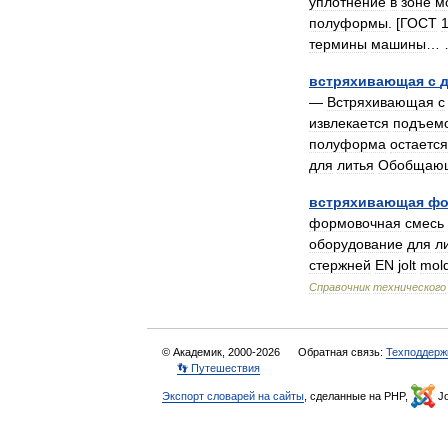
уплотнение
в
зоне
м
полуформы
. [
ГОСТ
термины
машины
…
встряхивающая
с
—
Встряхивающая
с
извлекается
подъем
полуформа
остается
для
литья
Обобщаю
встряхивающая
фо
формовочная
смесь
оборудование
для
л
стержней
EN
jolt
mol
Справочник
технического
© Академик, 2000-2026
Обратная связь:
Техподдерж
👣 Путешествия
Экспорт словарей на сайты
, сделанные на PHP,
Jo