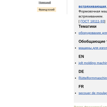
Немецкий
встряхивающая
Французский
Формовочная
ма
встряхиванием
.
[
ГОСТ
18111
-
93
]
Тематики
оборудование
дл
Обобщающие
машины
для
изго
EN
jolt
molding
machi
DE
Rüttelformmaschi
FR
secouer
de
moula