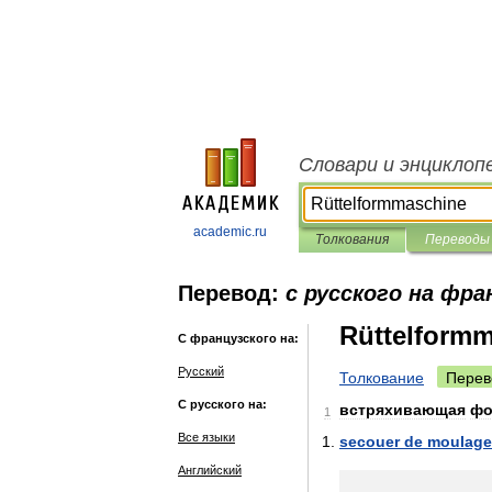
Словари и энциклоп
academic.ru
Толкования
Переводы
Перевод:
с русского на фра
Rüttelform
С французского на:
Русский
Толкование
Перев
С русского на:
встряхивающая
фо
1
Все языки
secouer
de
moulage
Английский