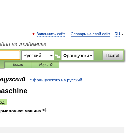
Запомнить сайт
Словарь на свой сайт
RU
едии на Академике
Найти!
Книги
Игры ⚽
нцузский
с французского на русский
maschine
од
рмовочная
машина