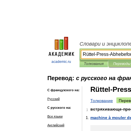
Словари и энциклоп
academic.ru
Толкования
Переводы
Перевод:
с русского на фра
Rüttel-Pre
С французского на:
Русский
Толкование
Перев
С русского на:
встряхивающе
-
пре
1
Все языки
machine
à
mouler
d
Английский