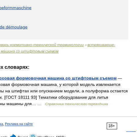
beformmaschine
de
démoulage
оварь
нормативно
-
технической
терминологии
встряхивающе
-
>
машина
со
штифтовым
съемом
их
словарях:
ссовая
формовочная
машина
со
штифтовым
съемом
—
совая
формовочная
машина
,
у
которой
модель
извлекается
мы
на
штифтах
или
опусканием
модели
,
а
полуформа
остается
х
. [
ГОСТ
18111
93
]
Тематики
оборудование
для
литья
ины
машины
для
… …
Справочник
технического
переводчика
ка
,
Реклама на сайте
18+