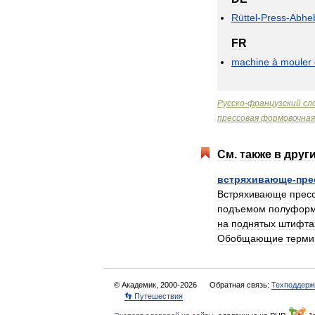
Rüttel
-
Press
-
Abhe
FR
machine
à
mouler
Русско
-
французский
сл
прессовая
формовочная
См
.
также
в
друг
встряхивающе
-
пре
Встряхивающе
прес
подъемом
полуфор
на
поднятых
штифта
Обобщающие
терм
© Академик, 2000-2026
Обратная связь:
Техподдерж
👣 Путешествия