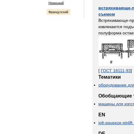
Немецкий
встряхивающе
-
Французский
съемом
Встряхивающе
-
п
извлекается
подъ
полуформа
остае
[
ГОСТ
18111
-
93
]
Тематики
оборудование
дл
Обобщающие
машины
для
изго
EN
jolt
-
squeeze
pinlift
DE