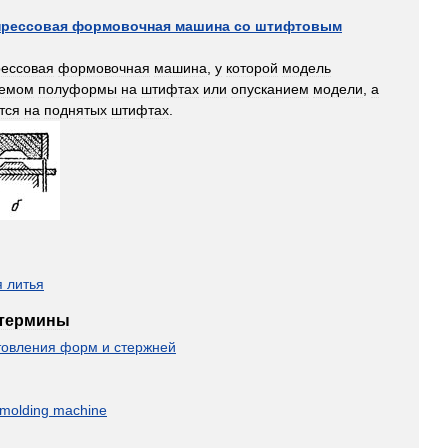
прессовая
формовочная
машина
со
штифтовым
рессовая
формовочная
машина
,
у
которой
модель
емом
полуформы
на
штифтах
или
опусканием
модели
,
а
тся
на
поднятых
штифтах
.
я
литья
термины
товления
форм
и
стержней
molding
machine