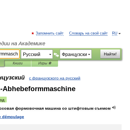
Запомнить сайт
Словарь на свой сайт
RU
едии на Академике
Найти!
Книги
Игры ⚽
нцузский
с французского на русский
ss-Abhebeformmaschine
од
ссовая
формовочная
машина
со
штифтовым
съемом
e
démoulage