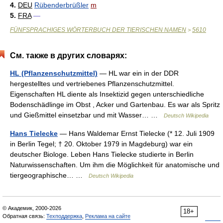
4.
DEU
Rübenderbrüßler
m
5.
FRA
—
FÜNFSPRACHIGES WÖRTERBUCH DER TIERISCHEN NAMEN
5610
>
См. также в других словарях:
HL (Pflanzenschutzmittel)
— HL war ein in der DDR
hergestelltes und vertriebenes Pflanzenschutzmittel.
Eigenschaften HL diente als Insektizid gegen unterschiedliche
Bodenschädlinge im Obst , Acker und Gartenbau. Es war als Spritz
und Gießmittel einsetzbar und mit Wasser… …
Deutsch Wikipedia
Hans Tielecke
— Hans Waldemar Ernst Tielecke (* 12. Juli 1909
in Berlin Tegel; † 20. Oktober 1979 in Magdeburg) war ein
deutscher Biologe. Leben Hans Tielecke studierte in Berlin
Naturwissenschaften. Um ihm die Möglichkeit für anatomische und
tiergeographische… …
Deutsch Wikipedia
© Академик, 2000-2026
18+
Обратная связь:
Техподдержка
,
Реклама на сайте