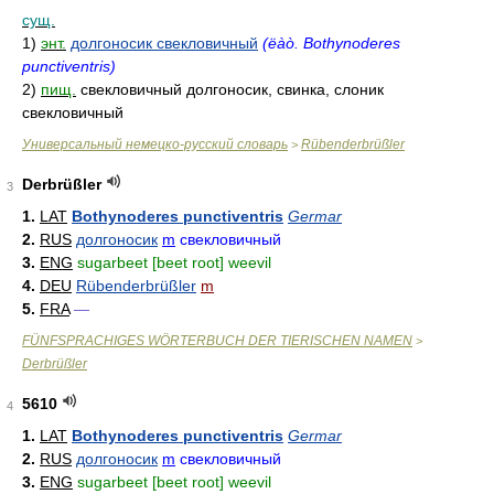
сущ.
1)
энт.
долгоносик свекловичный
(ëàò. Bothynoderes
punctiventris)
2)
пищ.
свекловичный долгоносик, свинка, слоник
свекловичный
Универсальный немецко-русский словарь
Rübenderbrüßler
>
Derbrüßler
3
1.
LAT
Bothynoderes punctiventris
Germar
2.
RUS
долгоносик
m
свекловичный
3.
ENG
sugarbeet [beet root] weevil
4.
DEU
Rübenderbrüßler
m
5.
FRA
—
FÜNFSPRACHIGES WÖRTERBUCH DER TIERISCHEN NAMEN
>
Derbrüßler
5610
4
1.
LAT
Bothynoderes punctiventris
Germar
2.
RUS
долгоносик
m
свекловичный
3.
ENG
sugarbeet [beet root] weevil