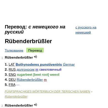
Перевод:
с немецкого на
с русского на
русский
немецкий
Rübenderbrüßler
Толкование
Перевод
Rübenderbrüßler
1
1.
LAT
Bothynoderes punctiventris
Germar
2.
RUS
долгоносик
m
свекловичный
3.
ENG
sugarbeet [beet root] weevil
4.
DEU
Rübenderbrüßler
m
5.
FRA
—
FÜNFSPRACHIGES WÖRTERBUCH DER TIERISCHEN NAMEN
>
Rübenderbrüßler
Rübenderbrüßler
2