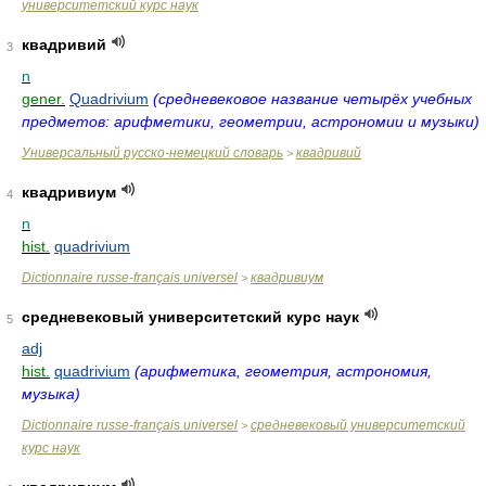
университетский курс наук
квадривий
3
n
gener.
Quadrivium
(средневековое название четырёх учебных
предметов: арифметики, геометрии, астрономии и музыки)
Универсальный русско-немецкий словарь
квадривий
>
квадривиум
4
n
hist.
quadrivium
Dictionnaire russe-français universel
квадривиум
>
средневековый университетский курс наук
5
adj
hist.
quadrivium
(арифметика, геометрия, астрономия,
музыка)
Dictionnaire russe-français universel
средневековый университетский
>
курс наук