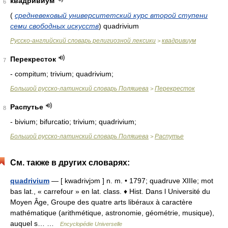
квадривиум
6
(
средневековый университетский курс второй ступени
семи свободных искусств
)
quadrivium
Русско-английский словарь религиозной лексики
квадривиум
>
Перекресток
7
- compitum; trivium; quadrivium;
Большой русско-латинский словарь Поляшева
Перекресток
>
Распутье
8
- bivium; bifurcatio; trivium; quadrivium;
Большой русско-латинский словарь Поляшева
Распутье
>
См. также в других словарях:
quadrivium
— [ kwadrivjɔm ] n. m. • 1797; quadruve XIIIe; mot
bas lat., « carrefour » en lat. class. ♦ Hist. Dans l Université du
Moyen Âge, Groupe des quatre arts libéraux à caractère
mathématique (arithmétique, astronomie, géométrie, musique),
auquel s… …
Encyclopédie Universelle