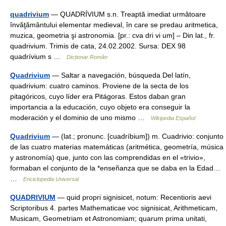
quadrivium
— QUADRÍVIUM s.n. Treaptă imediat următoare
învăţământului elementar medieval, în care se predau aritmetica,
muzica, geometria şi astronomia. [pr.: cva dri vi um] – Din lat., fr.
quadrivium. Trimis de cata, 24.02.2002. Sursa: DEX 98
quadrívium s …
Dicționar Român
Quadrivium
— Saltar a navegación, búsqueda Del latín,
quadrivium: cuatro caminos. Proviene de la secta de los
pitagóricos, cuyo líder era Pitágoras. Estos daban gran
importancia a la educación, cuyo objeto era conseguir la
moderación y el dominio de uno mismo …
Wikipedia Español
Quadrivium
— (lat.; pronunc. [cuadríbium]) m. Cuadrivio: conjunto
de las cuatro materias matemáticas (aritmética, geometría, música
y astronomía) que, junto con las comprendidas en el «trivio»,
formaban el conjunto de la *enseñanza que se daba en la Edad…
…
Enciclopedia Universal
QUADRIVIUM
— quid propri signisicet, notum: Recentioris aevi
Scriptoribus 4. partes Mathematicae voc signisicat, Arithmeticam,
Musicam, Geometriam et Astronomiam; quarum prima unitati,