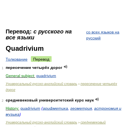
Перевод:
с русского на
со всех языков на
все языки
русский
Quadrivium
Толкование
Перевод
пересечение четырёх дорог
1
General subject:
quadrivium
Универсальный русско-английский словарь
пересечение четырёх
>
дорог
средневековый университетский курс наук
2
History:
quadrivium
(
арифметика
,
геометрия
,
астрономия и
музыка
)
Универсальный русско-английский словарь
средневековый
>