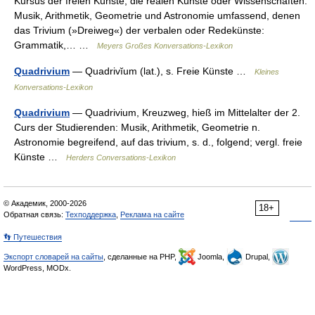
Kursus der freien Künste, die realen Künste oder Wissenschaften:
Musik, Arithmetik, Geometrie und Astronomie umfassend, denen
das Trivium (»Dreiweg«) der verbalen oder Redekünste:
Grammatik,… …
Meyers Großes Konversations-Lexikon
Quadrivium
— Quadrivĭum (lat.), s. Freie Künste …
Kleines
Konversations-Lexikon
Quadrivium
— Quadrivium, Kreuzweg, hieß im Mittelalter der 2.
Curs der Studierenden: Musik, Arithmetik, Geometrie n.
Astronomie begreifend, auf das trivium, s. d., folgend; vergl. freie
Künste …
Herders Conversations-Lexikon
© Академик, 2000-2026
18+
Обратная связь:
Техподдержка
,
Реклама на сайте
👣 Путешествия
Экспорт словарей на сайты
, сделанные на PHP,
Joomla,
Drupal,
WordPress, MODx.