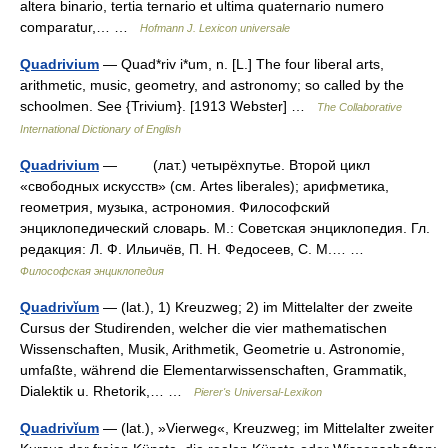
altera binario, tertia ternario et ultima quaternario numero
comparatur,… …
Hofmann J. Lexicon universale
Quadrivium
— Quad*riv i*um, n. [L.] The four liberal arts,
arithmetic, music, geometry, and astronomy; so called by the
schoolmen. See {Trivium}. [1913 Webster] …
The Collaborative
International Dictionary of English
Quadrivium
— (лат.) четырёхпутье. Второй цикл
«свободных искусств» (см. Artes liberales); арифметика,
геометрия, музыка, астрономия. Философский
энциклопедический словарь. М.: Советская энциклопедия. Гл.
редакция: Л. Ф. Ильичёв, П. Н. Федосеев, С. М.… …
Философская энциклопедия
Quadrivĭum
— (lat.), 1) Kreuzweg; 2) im Mittelalter der zweite
Cursus der Studirenden, welcher die vier mathematischen
Wissenschaften, Musik, Arithmetik, Geometrie u. Astronomie,
umfaßte, während die Elementarwissenschaften, Grammatik,
Dialektik u. Rhetorik,… …
Pierer's Universal-Lexikon
Quadrivĭum
— (lat.), »Vierweg«, Kreuzweg; im Mittelalter zweiter