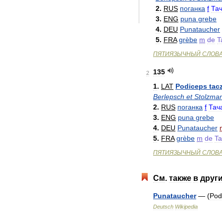
2
.
RUS
поганка
f
Тач
3
.
ENG
puna
grebe
4
.
DEU
Punataucher
5
.
FRA
grèbe
m
de
T
ПЯТИЯЗЫЧНЫЙ
СЛОВ
135
2
1
.
LAT
Podiceps
tac
Berlepsch
et
Stolzma
2
.
RUS
поганка
f
Тач
3
.
ENG
puna
grebe
4
.
DEU
Punataucher
5
.
FRA
grèbe
m
de
Ta
ПЯТИЯЗЫЧНЫЙ
СЛОВ
См
.
также
в
друг
Punataucher
— (
Pod
Deutsch
Wikipedia