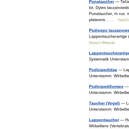
Punataucher
—
Tača
lot
.
Dytes
taczanowski
Punataucher
,
m
rus
.
platesnis
… …
Paukšč
Podiceps
taczanows
Lappentaucherartige
Deutsch
Wikipedia
Lappentaucherartig
Systematik
Untersta
Podicipedidae
—
La
Unterstamm:
Wirbelti
Podicipediformes
Unterstamm:
Wirbelti
Taucher
(
Vogel
)
—
L
Unterstamm:
Wirbelti
Lappentaucher
—
H
Wirbeltiere
(
Vertebrat