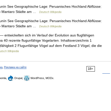
unín
See
Geographische
Lage:
Peruanisches
Hochland
Abflüsse:
o
Mantaro
Städte
am
…
Deutsch
Wikipedia
unín
See
Geographische
Lage:
Peruanisches
Hochland
Abflüsse:
o
Mantaro
Städte
am
…
Deutsch
Wikipedia
—
entwickelten
sich
im
Verlauf
der
Evolution
aus
flugfähigen
wa
40
rezente
flugunfähige
Vogelarten
.
Inhaltsverzeichnis
1
fähigkeit
2
Flugunfähige
Vögel
auf
dem
Festland
3
Vögel
,
die
die
utsch
Wikipedia
ка
,
Реклама на сайте
18+
omla,
Drupal,
WordPress, MODx.