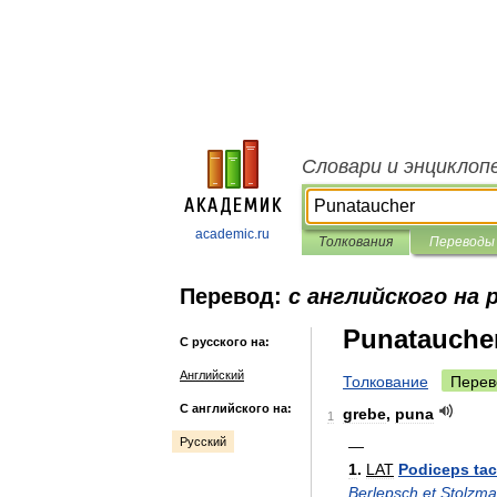
Словари и энциклоп
academic.ru
Толкования
Переводы
Перевод:
с английского на 
Punatauche
С русского на:
Английский
Толкование
Перев
С английского на:
grebe
,
puna
1
Русский
—
1
.
LAT
Podiceps
ta
Berlepsch
et
Stolzm