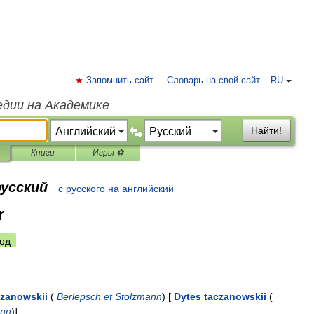
Запомнить сайт
Словарь на свой сайт
RU
едии на Академике
Найти!
Книги
Игры ⚽
русский
с русского на английский
r
од
czanowskii
(
Berlepsch
et
Stolzmann
)
[
Dytes
taczanowskii
(
ann
)
]