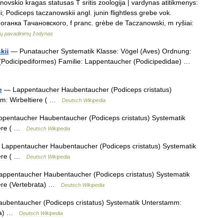
novskio
kragas
statusas
T
sritis
zoologija
|
vardynas
atitikmenys:
i
;
Podiceps
taczanowskii
angl
.
junin
flightless
grebe
vok
.
поганка
Тачановского
,
f
pranc
.
grèbe
de
Taczanowski
,
m
ryšiai:
ių
pavadinimų
žodynas
kii
—
Punataucher
Systematik
Klasse:
Vögel
(
Aves
)
Ordnung:
(
Podicipediformes
)
Familie:
Lappentaucher
(
Podicipedidae
) …
e
—
Lappentaucher
Haubentaucher
(
Podiceps
cristatus
)
mm:
Wirbeltiere
( …
Deutsch
Wikipedia
ppentaucher
Haubentaucher
(
Podiceps
cristatus
)
Systematik
ere
( …
Deutsch
Wikipedia
—
Lappentaucher
Haubentaucher
(
Podiceps
cristatus
)
Systematik
ere
( …
Deutsch
Wikipedia
appentaucher
Haubentaucher
(
Podiceps
cristatus
)
Systematik
ere
(
Vertebrata
) …
Deutsch
Wikipedia
aubentaucher
(
Podiceps
cristatus
)
Systematik
Unterstamm:
a
) …
Deutsch
Wikipedia