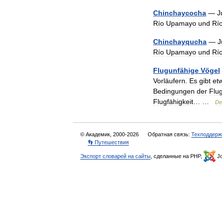
Chinchaycocha
—
J
Río
Upamayo
und
Rí
Chinchayqucha
—
J
Río
Upamayo
und
Rí
Flugunfähige
Vögel
Vorläufern
.
Es
gibt
et
Bedingungen
der
Flug
Flugfähigkeit
… …
De
© Академик, 2000-2026
Обратная связь:
Техподдерж
👣 Путешествия
Экспорт словарей на сайты
, сделанные на PHP,
Jo