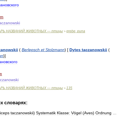
ановского
m
aczanowski
АРЬ
НАЗВАНИЙ
ЖИВОТНЫХ
—
птицы
grebe
,
puna
>
zanowskii
(
Berlepsch
et
Stolzmann
)
[
Dytes
taczanowskii
(
nn
)
]
ановского
m
czanowski
АРЬ
НАЗВАНИЙ
ЖИВОТНЫХ
—
птицы
135
>
их
словарях:
iceps
taczanowskii
)
Systematik
Klasse:
Vögel
(
Aves
)
Ordnung
…