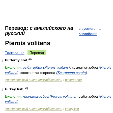
Перевод:
с английского на
с русского на
русский
английский
Pterois volitans
Толкование
Перевод
butterfly cod
1
Биология:
рыба-зебра
(Pterois volitans)
, крылатка-зебра
(Pterois
volitans)
, золотистая скорпена
(Scorpaena scrofa)
Универсальный англо-русский словарь
butterfly cod
>
turkey fish
2
Биология:
крылатка-зебра
(Pterois volitans)
, рыба-зебра
(Pterois
volitans)
Универсальный англо-русский словарь
turkey fish
>