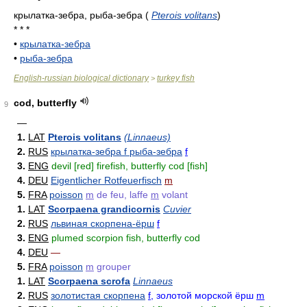
крылатка-зебра, рыба-зебра
(
Pterois volitans
)
* * *
•
крылатка-зебра
•
рыба-зебра
English-russian biological dictionary
turkey fish
>
cod, butterfly
9
—
1.
LAT
Pterois volitans
(Linnaeus)
2.
RUS
крылатка-зебра f рыба-зебра
f
3.
ENG
devil [red] firefish, butterfly cod [fish]
4.
DEU
Eigentlicher Rotfeuerfisch
m
5.
FRA
poisson
m
de feu, laffe
m
volant
1.
LAT
Scorpaena grandicornis
Cuvier
2.
RUS
львиная скорпена-ёрш
f
3.
ENG
plumed scorpion fish, butterfly cod
4.
DEU
—
5.
FRA
poisson
m
grouper
1.
LAT
Scorpaena scrofa
Linnaeus
2.
RUS
золотистая скорпена
f
, золотой морской ёрш
m