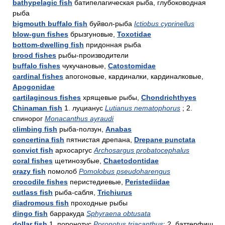
bathypelagic fish
батипелагическая рыба, глубоководная
рыба
bigmouth buffalo fish
буйвол-рыба
Ictiobus cyprinellus
blow-gun fishes
брызгуновые,
Toxotidae
bottom-dwelling fish
придонная рыба
brood fishes
рыбы-производители
buffalo fishes
чукучановые,
Catostomidae
cardinal fishes
апогоновые, кардиналки, кардиналковые,
Apogonidae
cartilaginous fishes
хрящевые рыбы,
Chondrichthyes
Chinaman fish
1. луцианус
Lutianus nematophorus
; 2.
спинорог
Monacanthus ayraudi
climbing fish
рыба-ползун,
Anabas
concertina fish
пятнистая дрепана,
Drepane punctata
convict fish
архосаргус
Archosargus probatocephalus
coral fishes
щетинозубые,
Chaetodontidae
crazy fish
помолоб
Pomolobus pseudoharengus
crocodile fishes
перистедиевые,
Peristediidae
cutlass fish
рыба-сабля,
Trichiurus
diadromous fish
проходные рыбы
dingo fish
барракуда
Sphyraena obtusata
dollar fish
1. поронотус
Poronotus triacanthus
; 2. баттерфиш,