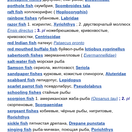
porthole fish
скумбрия,
Scombroides tala
raft fish
хоплокорифис (
Hoplocoryphis)
rainbow fishes
губановые,
Labridae
razor fish
1. ксирихтис,
Xyrichthys
; 2. двустворчатый моллюск
Ensis directus
; 3.
pl
ножебрюшковые, кривохвостые,
кривохвостки,
Centriscidae
red Indian fish
патекус
Pataecus pronto
red mouthed buffalo fish
буйвол-рыба
Ictiobus cyprinellus
sabertooth fishes
эверманнелловые (
Evermannellidae)
salt-water fish
морская рыба
Samson fish
сериола, желтохвост,
Seriola
sandpaper fishes
курковые, кожистые спинороги,
Aluteridae
scabbard fish
лепидопус,
Lepidopus
scarlet parrot fish
псевдолабрус,
Pseudolabrus
schooling fishes
стайные рыбы
scorpion fish
1. американская жаба-рыба
(Opsanus tau)
; 2.
pl
скорпеновые,
Scorpaenidae
sergeant fishes
кобиевые, чёрные рыбы, нигритовые,
Rorichthys
sickle fish
пятнистая дрепана,
Drepane punctata
singing fish
рыба-мичман, поющая рыба,
Porichthys