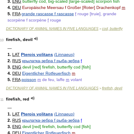
3.
ENG
butterfly cod, big-scaled [large-scaled] scorpion fish
4.
DEU
Europäische Meersau f Großer [Roter] Drachenkopf
m
5.
FRA
grande rascasse f rascasse
f
rouge [truie], grande
scorpène f scorpène
f
rouge
DICTIONARY OF ANIMAL NAMES IN FIVE LANGUAGES
cod, butterfly
>
firefish, devil
10
—
1.
LAT
Pterois volitans
(Linnaeus)
2.
RUS
крылатка-зебра f рыба-зебра
f
3.
ENG
devil [red] firefish, butterfly cod [fish]
4.
DEU
Eigentlicher Rotfeuerfisch
m
5.
FRA
poisson
m
de feu, laffe
m
volant
DICTIONARY OF ANIMAL NAMES IN FIVE LANGUAGES
firefish, devil
>
firefish, red
11
—
1.
LAT
Pterois volitans
(Linnaeus)
2.
RUS
крылатка-зебра f рыба-зебра
f
3.
ENG
devil [red] firefish, butterfly cod [fish]
4.
DEU
Eigentlicher Rotfeuerfisch
m