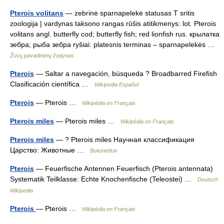
Pterois volitans
— zebrinė sparnapelekė statusas T sritis
zoologija | vardynas taksono rangas rūšis atitikmenys: lot. Pterois
volitans angl. butterfly cod; butterfly fish; red lionfish rus. крылатка
зебра; рыба зебра ryšiai: platesnis terminas – sparnapelekės …
Žuvų pavadinimų žodynas
Pterois
— Saltar a navegación, búsqueda ? Broadbarred Firefish
Clasificación científica …
Wikipedia Español
Pterois
— Pterois …
Wikipédia en Français
Pterois miles
— Pterois miles …
Wikipédia en Français
Pterois miles
— ? Pterois miles Научная классификация
Царство: Животные …
Википедия
Pterois
— Feuerfische Antennen Feuerfisch (Pterois antennata)
Systematik Teilklasse: Echte Knochenfische (Teleostei) …
Deutsch
Wikipedia
Pterois
— Pterois …
Wikipédia en Français