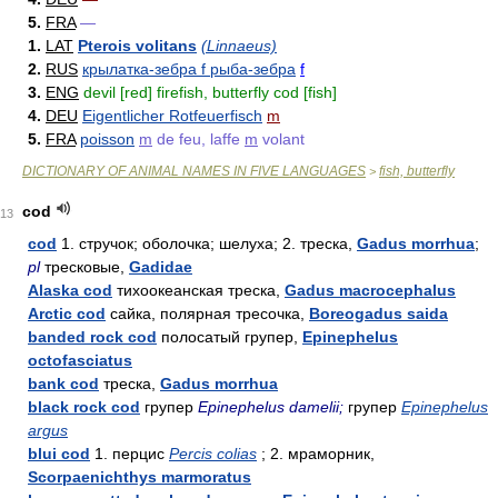
5.
FRA
—
1.
LAT
Pterois volitans
(Linnaeus)
2.
RUS
крылатка-зебра f рыба-зебра
f
3.
ENG
devil [red] firefish, butterfly cod [fish]
4.
DEU
Eigentlicher Rotfeuerfisch
m
5.
FRA
poisson
m
de feu, laffe
m
volant
DICTIONARY OF ANIMAL NAMES IN FIVE LANGUAGES
fish, butterfly
>
cod
13
cod
1. стручок; оболочка; шелуха; 2. треска,
Gadus morrhua
;
pl
тресковые,
Gadidae
Alaska cod
тихоокеанская треска,
Gadus macrocephalus
Arctic cod
сайка, полярная тресочка,
Boreogadus saida
banded rock cod
полосатый групер,
Epinephelus
octofasciatus
bank cod
треска,
Gadus morrhua
black rock cod
групер
Epinephelus damelii;
групер
Epinephelus
argus
blui cod
1. перцис
Percis colias
; 2. мраморник,
Scorpaenichthys marmoratus