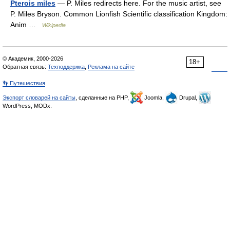
Pterois miles
— P. Miles redirects here. For the music artist, see
P. Miles Bryson. Common Lionfish Scientific classification Kingdom:
Anim …
Wikipedia
© Академик, 2000-2026
18+
Обратная связь:
Техподдержка
,
Реклама на сайте
👣 Путешествия
Экспорт словарей на сайты
, сделанные на PHP,
Joomla,
Drupal,
WordPress, MODx.