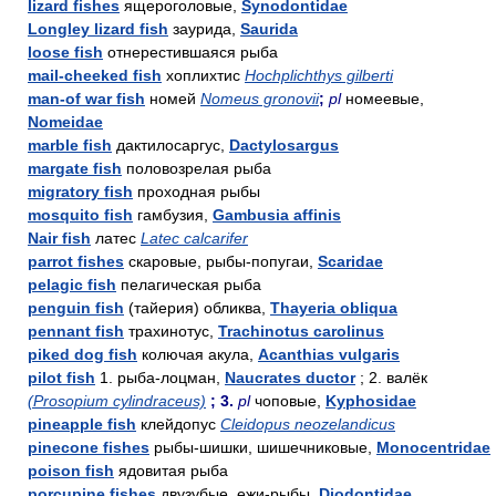
lizard fishes
ящероголовые,
Synodontidae
Longley lizard fish
заурида,
Saurida
loose fish
отнерестившаяся рыба
mail-cheeked fish
хоплихтис
Hochplichthys gilberti
man-of war fish
номей
Nomeus gronovii
;
pl
номеевые,
Nomeidae
marble fish
дактилосаргус,
Dactylosargus
margate fish
половозрелая рыба
migratory fish
проходная рыбы
mosquito fish
гамбузия,
Gambusia affinis
Nair fish
латес
Latec calcarifer
parrot fishes
скаровые, рыбы-попугаи,
Scaridae
pelagic fish
пелагическая рыба
penguin fish
(тайерия) обликва,
Thayeria obliqua
pennant fish
трахинотус,
Trachinotus carolinus
piked dog fish
колючая акула,
Acanthias vulgaris
pilot fish
1. рыба-лоцман,
Naucrates ductor
; 2. валёк
(Prosopium cylindraceus)
; 3.
pl
чоповые,
Kyphosidae
pineapple fish
клейдопус
Cleidopus neozelandicus
pinecone fishes
рыбы-шишки, шишечниковые,
Monocentridae
poison fish
ядовитая рыба
porcupine fishes
двузубые, ежи-рыбы,
Diodontidae