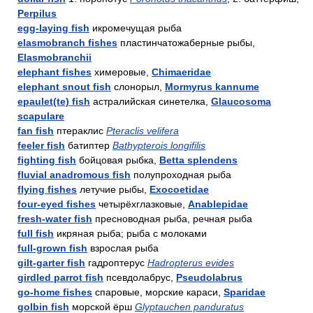
Perpilus
egg-laying fish
икромечущая рыба
elasmobranch fishes
пластинчатожаберные рыбы,
Elasmobranchii
elephant fishes
химеровые,
Chimaeridae
elephant snout fish
слонорыл,
Mormyrus kannume
epaulet(te) fish
астралийская синетелка,
Glaucosoma
scapulare
fan fish
птераклис
Pteraclis velifera
feeler fish
батиптер
Bathypterois longifilis
fighting fish
бойцовая рыбка,
Betta splendens
fluvial anadromous fish
полупроходная рыба
flying fishes
летучие рыбы,
Exocoetidae
four-eyed fishes
четырёхглазковые,
Anablepidae
fresh-water fish
пресноводная рыба, речная рыба
full fish
икряная рыба; рыба с молоками
full-grown fish
взрослая рыба
gilt-garter fish
гадроптерус
Hadropterus evides
girdled parrot fish
псевдолабрус,
Pseudolabrus
go-home fishes
спаровые, морские караси,
Sparidae
golbin fish
морской ёрш
Glyptauchen panduratus