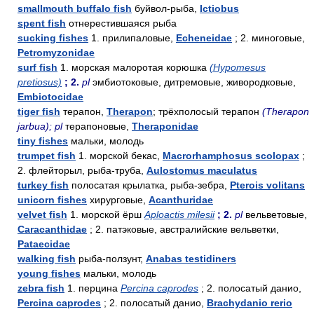
smallmouth buffalo fish
буйвол-рыба,
Ictiobus
spent fish
отнерестившаяся рыба
sucking fishes
1. прилипаловые,
Echeneidae
; 2. миноговые,
Petromyzonidae
surf fish
1. морская малоротая корюшка
(Hypomesus
pretiosus)
; 2.
pl
эмбиотоковые, дитремовые, живородковые,
Embiotocidae
tiger fish
терапон,
Therapon
; трёхполосый терапон
(Therapon
jarbua); pl
терапоновые,
Theraponidae
tiny fishes
мальки, молодь
trumpet fish
1. морской бекас,
Macrorhamphosus scolopax
;
2. флейторыл, рыба-труба,
Aulostomus maculatus
turkey fish
полосатая крылатка, рыба-зебра,
Pterois volitans
unicorn fishes
хирурговые,
Acanthuridae
velvet fish
1. морской ёрш
Aploactis milesii
; 2.
pl
вельветовые,
Caracanthidae
; 2. патэковые, австралийские вельветки,
Pataecidae
walking fish
рыба-ползунт,
Anabas testidiners
young fishes
мальки, молодь
zebra fish
1. перцина
Percina caprodes
; 2. полосатый данио,
Percina caprodes
; 2. полосатый данио,
Brachydanio rerio