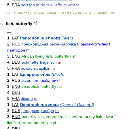
5.
FRA
poisson
m
de feu, laffe
m
volant
DICTIONARY OF ANIMAL NAMES IN FIVE LANGUAGES
firefish, red
>
fish, butterfly
12
—
1.
LAT
Pantodon buchholzi
Peters
2.
RUS
пресноводная рыба-бабочка
f
, рыба-мотылёк
f
,
пантодон
m
3.
ENG
African flying fish, butterfly fish
4.
DEU
Schmetterlingsfisch
m
5.
FRA
poisson-papillon
m
1.
LAT
Ephippus orbis
(Bloch)
2.
RUS
эфипп
m
, рыба-пик
f
3.
ENG
spadefish, butterfly fish
4.
DEU
—
5.
FRA
disque
m
1.
LAT
Dendrochirus zebra
(Quoy et Gaimard)
2.
RUS
дендрохир-зебра
m
3.
ENG
butterfly fish, zebra firefish, zebra turkey fish, dwarf
lionfish, zebra butterfly cod
4.
DEU
—