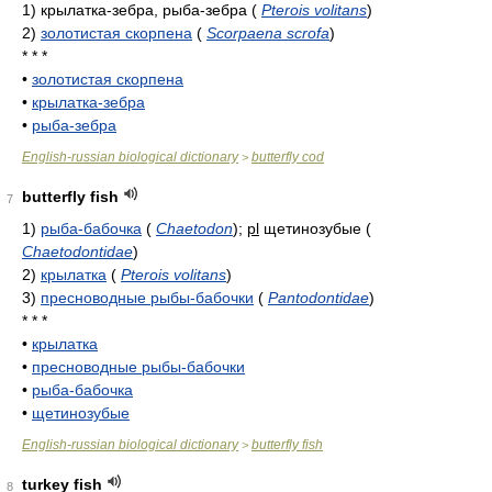
1)
крылатка-зебра, рыба-зебра
(
Pterois volitans
)
2)
золотистая скорпена
(
Scorpaena scrofa
)
* * *
•
золотистая скорпена
•
крылатка-зебра
•
рыба-зебра
English-russian biological dictionary
butterfly cod
>
butterfly fish
7
1)
рыба-бабочка
(
Chaetodon
)
;
pl
щетинозубые
(
Chaetodontidae
)
2)
крылатка
(
Pterois volitans
)
3)
пресноводные рыбы-бабочки
(
Pantodontidae
)
* * *
•
крылатка
•
пресноводные рыбы-бабочки
•
рыба-бабочка
•
щетинозубые
English-russian biological dictionary
butterfly fish
>
turkey fish
8