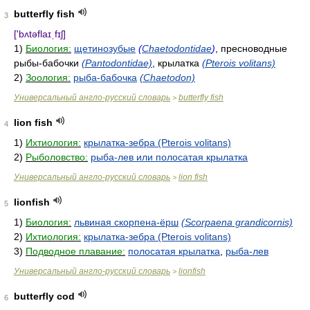
butterfly fish
3
['bʌtəflaɪˌfɪʃ]
1)
Биология:
щетинозубые
(
Chaetodontidae
)
, пресноводные
рыбы-бабочки
(Pantodontidae)
, крылатка
(Pterois volitans)
2)
Зоология:
рыба-бабочка
(Chaetodon)
Универсальный англо-русский словарь
butterfly fish
>
lion fish
4
1)
Ихтиология:
крылатка-зебра (Pterois volitans)
2)
Рыболовство:
рыба-лев или полосатая крылатка
Универсальный англо-русский словарь
lion fish
>
lionfish
5
1)
Биология:
львиная скорпена-ёрш
(Scorpaena grandicornis)
2)
Ихтиология:
крылатка-зебра (Pterois volitans)
3)
Подводное плавание:
полосатая крылатка
,
рыба-лев
Универсальный англо-русский словарь
lionfish
>
butterfly cod
6