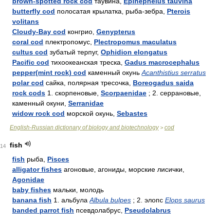
brown-spotted rock cod
таувина,
Epinephelus tauvina
butterfly cod
полосатая крылатка, рыба-зебра,
Pterois
volitans
Cloudy-Bay cod
конгрио,
Genypterus
coral cod
плектропомус,
Plectropomus maculatus
cultus cod
зубатый терпуг,
Ophidion elongatus
Pacific cod
тихоокеанская треска,
Gadus macrocephalus
pepper(mint rock) cod
каменный окунь
Acanthistius serratus
polar cod
сайка, полярная тресочка,
Boreogadus saida
rock cods
1. скорпеновые,
Scorpaenidae
; 2. серрановые,
каменный окуни,
Serranidae
widow rock cod
морской окунь,
Sebastes
English-Russian dictionary of biology and biotechnology
cod
>
fish
14
fish
рыба,
Pisces
alligator fishes
агоновые, агониды, морские лисички,
Agonidae
baby fishes
мальки, молодь
banana fish
1. альбула
Albula bulpes
; 2. элопс
Elops saurus
banded parrot fish
псевдолабрус,
Pseudolabrus