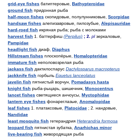
grid-eye fishes
батиптеровые,
Bathypteroidae
ground fish
придонная рыба
half-moon fishes
скопидовые, полулунниковые,
Scorpidae
handsaw fishes
алепизавровые, пилозубые,
Alepisauridae
hard-roed fish
икряная рыба; рыба с молоками
harvest fish
1. баттерфиш
(Perpilus)
; 2.
pl
зеркаловые,
Pampidae
headlight fish
диаф,
Diaphus
Hillstream fishes
плоскопёрые,
Homalopteridae
immature fish
неполовозрелая рыба
jackass fish
дактилоспарус
Dactylosparus macropterus
jackknife fish
горбыль
Equetus lanceolatus
javelin fish
пятнистый ворчун,
Pomadasys hasta
knight fish
рыба-рыцарь, шишечник,
Monocentrus
lancet fishes
светящиеся анчоусы,
Myctophidae
lantern eye fishes
фонареглазые,
Anomalopidae
leaf fishes
1. платаксовые,
Platocidae
; 2. нандовые,
Nandidae
least mosquito fish
гетерандрия
Heterandria formosa
leopard fish
пятнистая зубатка,
Anarhichas minor
live-bearing fish
живородящая рыба