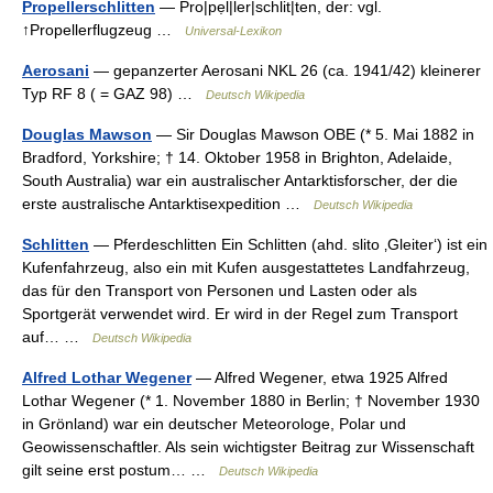
Propellerschlitten
— Pro|pẹl|ler|schlit|ten, der: vgl.
↑Propellerflugzeug …
Universal-Lexikon
Aerosani
— gepanzerter Aerosani NKL 26 (ca. 1941/42) kleinerer
Typ RF 8 ( = GAZ 98) …
Deutsch Wikipedia
Douglas Mawson
— Sir Douglas Mawson OBE (* 5. Mai 1882 in
Bradford, Yorkshire; † 14. Oktober 1958 in Brighton, Adelaide,
South Australia) war ein australischer Antarktisforscher, der die
erste australische Antarktisexpedition …
Deutsch Wikipedia
Schlitten
— Pferdeschlitten Ein Schlitten (ahd. slito ‚Gleiter‘) ist ein
Kufenfahrzeug, also ein mit Kufen ausgestattetes Landfahrzeug,
das für den Transport von Personen und Lasten oder als
Sportgerät verwendet wird. Er wird in der Regel zum Transport
auf… …
Deutsch Wikipedia
Alfred Lothar Wegener
— Alfred Wegener, etwa 1925 Alfred
Lothar Wegener (* 1. November 1880 in Berlin; † November 1930
in Grönland) war ein deutscher Meteorologe, Polar und
Geowissenschaftler. Als sein wichtigster Beitrag zur Wissenschaft
gilt seine erst postum… …
Deutsch Wikipedia