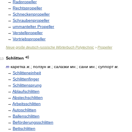
→
Radpropeller
→
Rechtspropeller
→
Schneckenpropeller
→
Schraubenpropeller
→
ummantelter Propeller
→
Verstellpropeller
→
Vortriebspropeller
Neue große deutsch-russische Wörterbuch Polytechnic
Propeller
>
Schlitten
13
m
каретка
ж.
; ползун
м.
; салазки
мн.
; сани
мн.
; суппорт
м.
→
Schlitteneinheit
→
Schlittenfinger
→
Schlittensprung
→
Ablaufschlitten
→
Abstechschlitten
→
Arbeitsschlitten
→
Autoschlitten
→
Ballenschlitten
→
Beförderungsschlitten
→
Bettschlitten