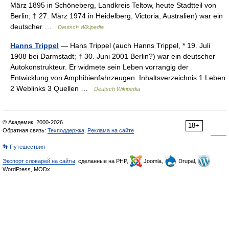
März 1895 in Schöneberg, Landkreis Teltow, heute Stadtteil von
Berlin; † 27. März 1974 in Heidelberg, Victoria, Australien) war ein
deutscher …
Deutsch Wikipedia
Hanns Trippel
— Hans Trippel (auch Hanns Trippel, * 19. Juli
1908 bei Darmstadt; † 30. Juni 2001 Berlin?) war ein deutscher
Autokonstrukteur. Er widmete sein Leben vorrangig der
Entwicklung von Amphibienfahrzeugen. Inhaltsverzeichnis 1 Leben
2 Weblinks 3 Quellen …
Deutsch Wikipedia
© Академик, 2000-2026
18+
Обратная связь:
Техподдержка
,
Реклама на сайте
👣 Путешествия
Экспорт словарей на сайты
, сделанные на PHP,
Joomla,
Drupal,
WordPress, MODx.