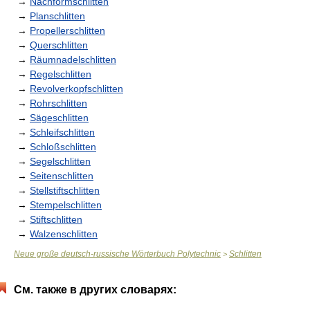
→
Nachformschlitten
→
Planschlitten
→
Propellerschlitten
→
Querschlitten
→
Räumnadelschlitten
→
Regelschlitten
→
Revolverkopfschlitten
→
Rohrschlitten
→
Sägeschlitten
→
Schleifschlitten
→
Schloßschlitten
→
Segelschlitten
→
Seitenschlitten
→
Stellstiftschlitten
→
Stempelschlitten
→
Stiftschlitten
→
Walzenschlitten
Neue große deutsch-russische Wörterbuch Polytechnic
Schlitten
>
См. также в других словарях: