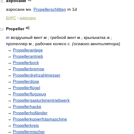
аэросани
11
аэросани мн.
Propellerschlitten
m 1d
БНРС
аэросани
>
Propeller
12
m
воздушный винт
м.
; гребной винт
м.
; крыльчатка
ж.
;
пропеллер
м.
; рабочее колесо
с. (осевого вентилятора
)
→
Propelleranlage
→
Propellerantrieb
→
Propellerbock
→
Propellerbremse
→
Propellerdrehzahlmesser
→
Propellerdüse
→
Propellerflügel
→
Propellerflugzeug
→
Propellergasturbinentriebwerk
→
Propellerhacke
→
Propellerholländer
→
Propellerkopierfräsmaschine
→
Propellerkreis
→
Propellermischer