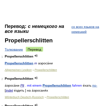
Перевод:
с немецкого на
со всех языков на
все языки
немецкий
Propellerschlitten
Толкование
Перевод
Propellerschlitten
1
Propellerschlitten
m
аэроса́ни
Allgemeines Lexikon
Propellerschlitten
>
Propellerschlitten
2
а́эроса́ни
Plt
. mit einem
Propellerschlitten
fahren
е́хать
по-
[
indet
е́здить ]
на а́эросаня́х
Wörterbuch Deutsch-Russisch
Propellerschlitten
>
Propellerschlitten