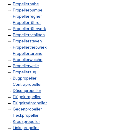
→
Propellernabe
→
Propellerpumpe
→
Propellerregner
→
Propellerrührer
→
Propellerrührwerk
→
Propellerschlitten
→
Propellersteven
→
Propellertriebwerk
→
Propellerturbine
→
Propellerweiche
→
Propellerwelle
→
Propellerzug
→
Bugpropeller
→
Contrapropeller
→
Düsenpropeller
→
Flügelpropeller
→
Flügelradpropeller
→
Gegenpropeller
→
Heckpropeller
→
Kreuzpropeller
→
Linkspropeller