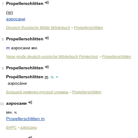
Propellerschlitten
7
(m)
аэросани
Deutsch-Russische Militär Wörterbuch
Propellerschlitten
>
Propellerschlitten
8
m
аэросани
мн.
Neue große deutsch-russische Wörterbuch Polytechnic
Propellerschlitten
>
Propellerschlitten
9
Propéllerschlitten
m
-s, =
аэроса́ни
Большой немецко-русский словарь
Propellerschlitten
>
аэросани
10
мн. ч.
Propellerschlitten m
БНРС
аэросани
>