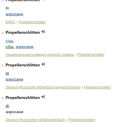
3
m
аэросани
БНРС
Propellerschlitten
>
Propellerschlitten
4
сущ.
общ.
аэросани
Универсальный немецко-русский словарь
Propellerschlitten
>
Propellerschlitten
5
m
аэросани
Deutsch-Russische Wörterbuch polytechnischen
Propellerschlitten
>
Propellerschlitten
6
ḿ
аэросани
Deutsch-Russisches militärwörterbuch
Propellerschlitten
>