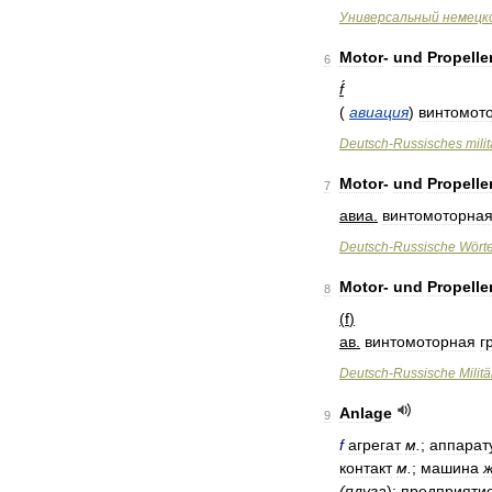
Универсальный
немецк
Motor
-
und
Propelle
6
f́
(
авиация
)
винтомот
Deutsch
-
Russisches
mili
Motor
-
und
Propelle
7
авиа
.
винтомоторна
Deutsch
-
Russische
Wört
Motor
-
und
Propelle
8
(
f
)
ав
.
винтомоторная
г
Deutsch
-
Russische
Militä
Anlage
9
f
агрегат
м
.
;
аппарат
контакт
м
.
;
машина
(
плуга
);
предприяти