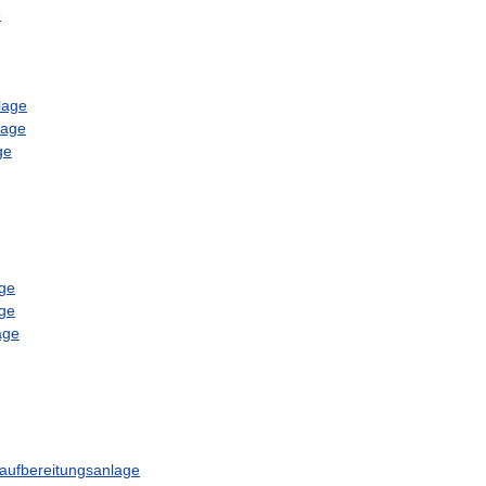
e
lage
lage
ge
age
age
age
gaufbereitungsanlage