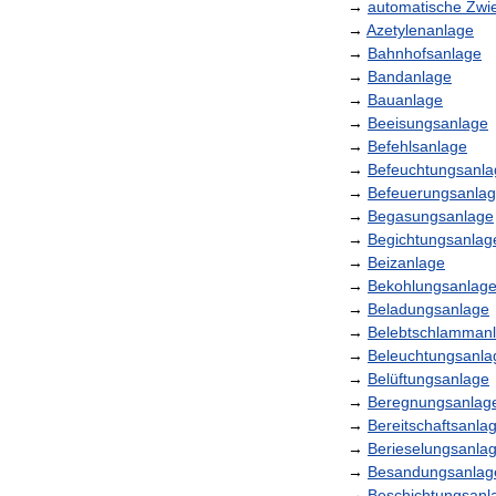
→
automatische
Zwi
→
Azetylenanlage
→
Bahnhofsanlage
→
Bandanlage
→
Bauanlage
→
Beeisungsanlage
→
Befehlsanlage
→
Befeuchtungsanla
→
Befeuerungsanla
→
Begasungsanlage
→
Begichtungsanlag
→
Beizanlage
→
Bekohlungsanlag
→
Beladungsanlage
→
Belebtschlamman
→
Beleuchtungsanla
→
Belüftungsanlage
→
Beregnungsanlag
→
Bereitschaftsanla
→
Berieselungsanla
→
Besandungsanlag
→
Beschichtungsanl