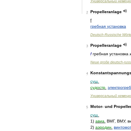
Универсальный
немецк
Propelleranlage
2
f
гребная
установка
Deutsch
-
Russische
Wört
Propelleranlage
3
f
гребная
установка
Neue
große
deutsch
-
russ
Konstantspannung
4
сущ
.
судостр
.
электрогре
Универсальный
немецк
Motor
-
und
Propelle
5
сущ
.
1
)
авиа
.
ВМГ
,
ВМУ
,
в
2
)
аэродин
.
винтомо