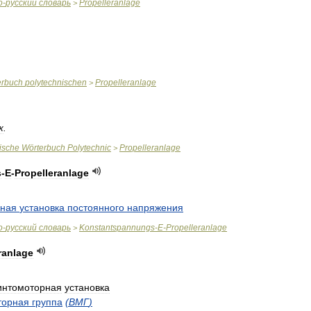
о
-
русский
словарь
Propelleranlage
>
erbuch
polytechnischen
Propelleranlage
>
ж
.
ische
Wörterbuch
Polytechnic
Propelleranlage
>
s
-
E
-
Propelleranlage
бная
установка
постоянного
напряжения
о
-
русский
словарь
Konstantspannungs
-
E
-
Propelleranlage
>
ranlage
интомоторная
установка
торная
группа
(
ВМГ
)