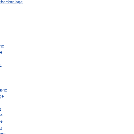
ebackanlage
ge
ge
e
e
lage
ge
e
ge
ge
e
age