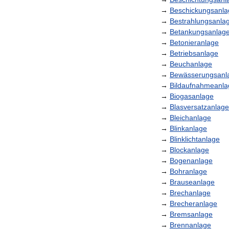
→
Beschickungsanla
→
Bestrahlungsanla
→
Betankungsanlag
→
Betonieranlage
→
Betriebsanlage
→
Beuchanlage
→
Bewässerungsanl
→
Bildaufnahmeanla
→
Biogasanlage
→
Blasversatzanlage
→
Bleichanlage
→
Blinkanlage
→
Blinklichtanlage
→
Blockanlage
→
Bogenanlage
→
Bohranlage
→
Brauseanlage
→
Brechanlage
→
Brecheranlage
→
Bremsanlage
→
Brennanlage