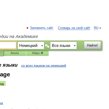
Запомнить сайт
Словарь на свой сайт
RU
едии на Академике
Найти!
Книги
Игры ⚽
е языки
со всех языков на немецкий
lage
од
ка