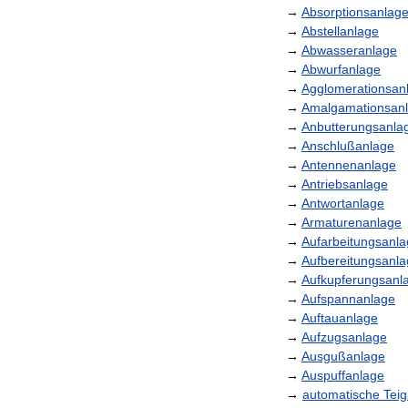
→
Absorptionsanlag
→
Abstellanlage
→
Abwasseranlage
→
Abwurfanlage
→
Agglomerationsan
→
Amalgamationsan
→
Anbutterungsanla
→
Anschlußanlage
→
Antennenanlage
→
Antriebsanlage
→
Antwortanlage
→
Armaturenanlage
→
Aufarbeitungsanl
→
Aufbereitungsanl
→
Aufkupferungsanl
→
Aufspannanlage
→
Auftauanlage
→
Aufzugsanlage
→
Ausgußanlage
→
Auspuffanlage
→
automatische
Tei