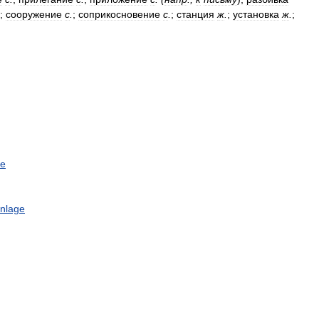
;
сооружение
с
.
;
соприкосновение
с
.
;
станция
ж
.
;
установка
ж
.
;
ke
anlage