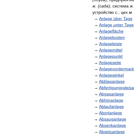
ж
. (
сада
);
система
ж
.
устройство
с
.
;
цех
м
.
→
Anlage
über
Tage
→
Anlage
unter
Tage
→
Anlagefläche
→
Anlagekosten
→
Anlageleiste
→
Anlagemittel
→
Anlagepunkt
→
Anlageseite
→
Anlagevordermar
→
Anlagewinkel
→
Abblasanlage
→
Abfertigungsgleis
→
Abgasanlage
→
Abhöranlage
→
Ablaufanlage
→
Abortanlage
→
Absauganlage
→
Absenkanlage
→
Absetzanlage