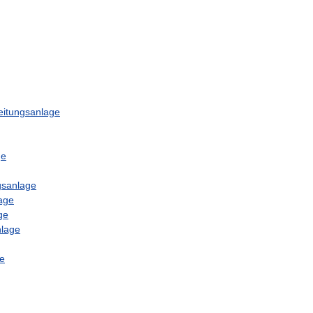
eitungsanlage
ge
gsanlage
age
ge
nlage
e