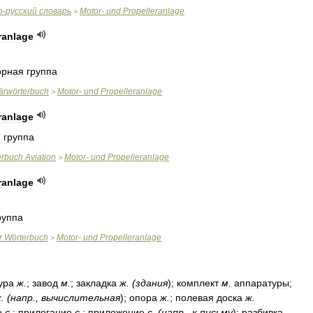
о
-
русский
словарь
Motor
-
und
Propelleranlage
>
ranlage
орная
группа
tärwörterbuch
Motor
-
und
Propelleranlage
>
ranlage
я
группа
erbuch
Aviation
Motor
-
und
Propelleranlage
>
ranlage
руппа
r
Wörterbuch
Motor
-
und
Propelleranlage
>
ура
ж
.
;
завод
м
.
;
закладка
ж
. (
здания
);
комплект
м
.
аппаратуры
;
ж
. (
напр
.,
вычислительная
);
опора
ж
.
;
полевая
доска
ж
.
е
с
.
;
прилегание
с
.
;
приложение
с
. (
напр
.,
к
письму
);
разбивка