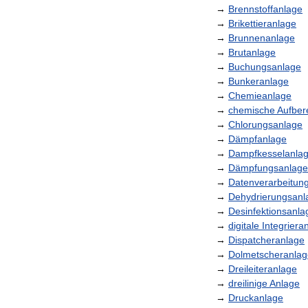
→
Brennstoffanlage
→
Brikettieranlage
→
Brunnenanlage
→
Brutanlage
→
Buchungsanlage
→
Bunkeranlage
→
Chemieanlage
→
chemische
Aufber
→
Chlorungsanlage
→
Dämpfanlage
→
Dampfkesselanla
→
Dämpfungsanlage
→
Datenverarbeitun
→
Dehydrierungsanl
→
Desinfektionsanla
→
digitale
Integriera
→
Dispatcheranlage
→
Dolmetscheranlag
→
Dreileiteranlage
→
dreilinige
Anlage
→
Druckanlage