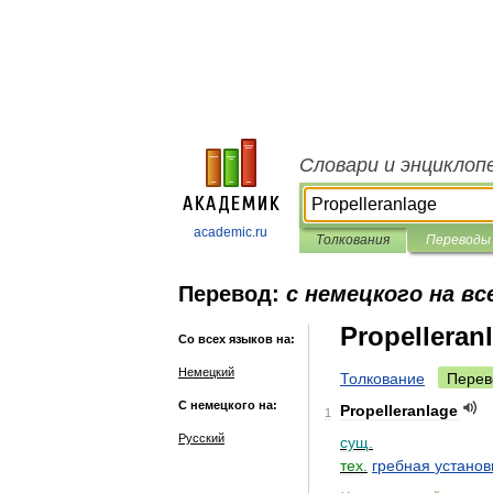
Словари и энциклоп
academic.ru
Толкования
Переводы
Перевод:
с немецкого на вс
Propelleran
Со всех языков на:
Немецкий
Толкование
Перев
С немецкого на:
Propelleranlage
1
Русский
сущ
.
тех
.
гребная
установ