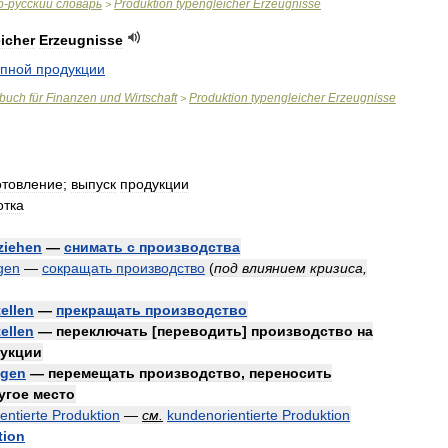
о
-
русский
словарь
Produktion
typengleicher
Erzeugnisse
>
icher
Erzeugnisse
ипной
продукции
rbuch
für
Finanzen
und
Wirtschaft
Produktion
typengleicher
Erzeugnisse
>
отовление
;
выпуск
продукции
отка
ziehen
—
снимать
с
производства
gen
—
сокращать
производство
(
под
влиянием
кризиса
,
tellen
—
прекращать
производство
ellen
—
переключать
[
переводить
]
производство
на
укции
egen
—
перемещать
производство
,
переносить
угое
место
entierte
Produktion
—
см
.
kundenorientierte
Produktion
tion