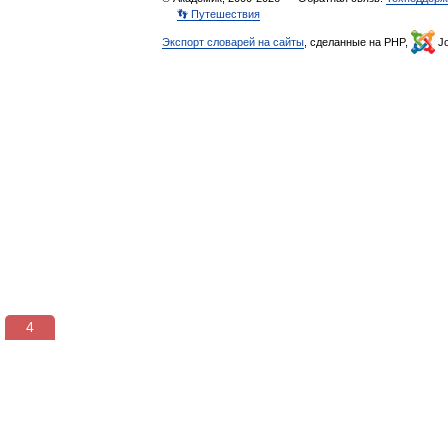
👣 Путешествия
Экспорт словарей на сайты
, сделанные на PHP,
Jo
3