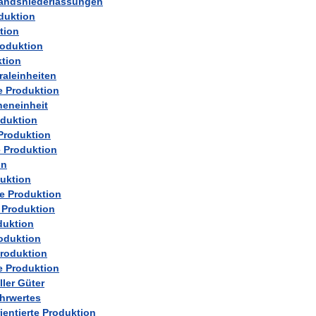
andsniederlassungen
duktion
tion
roduktion
tion
raleinheiten
e
Produktion
heneinheit
duktion
Produktion
e
Produktion
on
uktion
e
Produktion
Produktion
duktion
oduktion
roduktion
e
Produktion
ller
Güter
hrwertes
entierte
Produktion