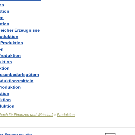
on
ktion
on
ktion
leicher
Erzeugnisse
roduktion
Produktion
on
Produktion
uktion
ktion
ssenbedarfsgütern
oduktionsmitteln
Produktion
ktion
ktion
duktion
rbuch
für
Finanzen
und
Wirtschaft
Produktion
>
ка
,
Реклама на сайте