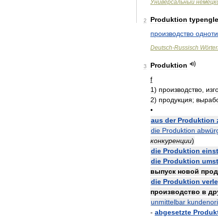
Универсальный
немецк
Produktion
typengle
2
производство
однот
Deutsch
-
Russisch
Wörte
Produktion
3
f
1
)
производство
,
изг
2
)
продукция
;
выраб
•
aus
der
Produktion
die
Produktion
abwür
конкуренции
)
die
Produktion
eins
die
Produktion
umst
выпуск
новой
прод
die
Produktion
verl
производство
в
др
unmittelbar
kundenori
-
abgesetzte
Produk