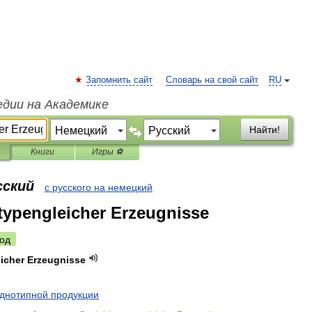
Запомнить сайт
Словарь на свой сайт
RU
едии на Академике
Найти!
Книги
Игры ⚽
сский
с русского на немецкий
typengleicher Erzeugnisse
од
icher
Erzeugnisse
днотипной
продукции