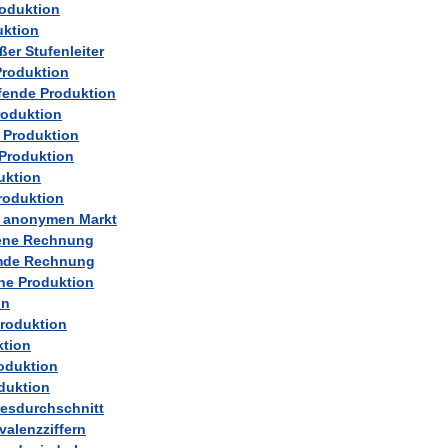
oduktion
uktion
ßer
Stufenleiter
Produktion
fende
Produktion
roduktion
Produktion
Produktion
uktion
roduktion
anonymen
Markt
ene
Rechnung
mde
Rechnung
he
Produktion
on
roduktion
ktion
oduktion
duktion
esdurchschnitt
valenzziffern