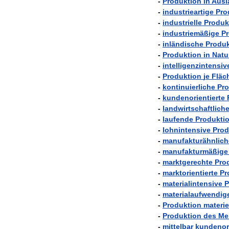
-
Produktion
in
Ausl
-
industrieartige
Pro
-
industrielle
Produk
-
industriemäßige
P
-
inländische
Produk
-
Produktion
in
Natu
-
intelligenzintensiv
-
Produktion
je
Fläc
-
kontinuierliche
Pro
-
kundenorientierte
-
landwirtschaftlich
-
laufende
Produkti
-
lohnintensive
Prod
-
manufakturähnlich
-
manufakturmäßige
-
marktgerechte
Pro
-
marktorientierte
Pr
-
materialintensive
P
-
materialaufwendig
-
Produktion
materie
-
Produktion
des
Me
-
mittelbar
kundenori