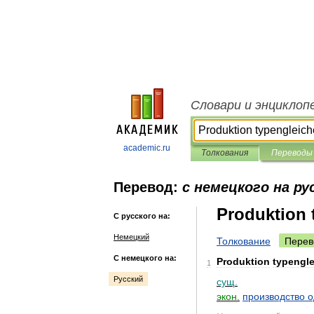
Словари и энциклоп
academic.ru
Толкования
Переводы
Перевод:
с немецкого на ру
Produktion 
С русского на:
Немецкий
Толкование
Перев
С немецкого на:
Produktion
typengle
1
Русский
сущ
.
экон
.
производство
о