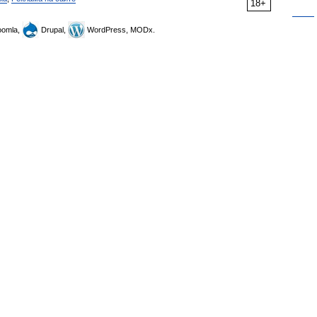
18+
omla,
Drupal,
WordPress, MODx.