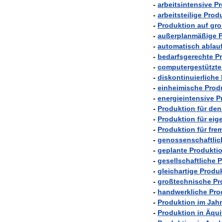
-
arbeitsintensive
Pr
-
arbeitsteilige
Prod
-
Produktion
auf
gro
-
außerplanmäßige
-
automatisch
ablau
-
bedarfsgerechte
P
-
computergestützte
-
diskontinuierliche
-
einheimische
Prod
-
energieintensive
P
-
Produktion
für
den
-
Produktion
für
eig
-
Produktion
für
fre
-
genossenschaftlic
-
geplante
Produkti
-
gesellschaftliche
P
-
gleichartige
Produ
-
großtechnische
Pr
-
handwerkliche
Pro
-
Produktion
im
Jahr
-
Produktion
in
Äqui