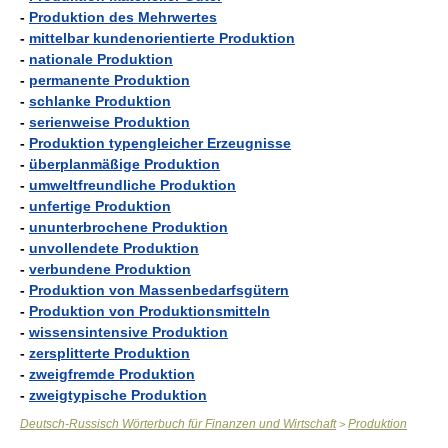
-
Produktion des Mehrwertes
-
mittelbar kundenorientierte Produktion
-
nationale Produktion
-
permanente Produktion
-
schlanke Produktion
-
serienweise Produktion
-
Produktion typengleicher Erzeugnisse
-
überplanmäßige Produktion
-
umweltfreundliche Produktion
-
unfertige Produktion
-
ununterbrochene Produktion
-
unvollendete Produktion
-
verbundene Produktion
-
Produktion von Massenbedarfsgütern
-
Produktion von Produktionsmitteln
-
wissensintensive Produktion
-
zersplitterte Produktion
-
zweigfremde Produktion
-
zweigtypische Produktion
Deutsch-Russisch Wörterbuch für Finanzen und Wirtschaft
Produktion
>