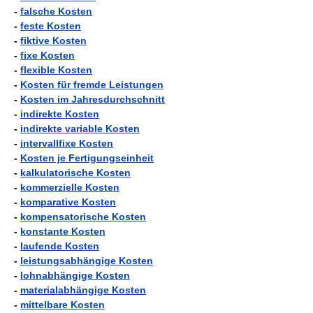
-
falsche Kosten
-
feste Kosten
-
fiktive Kosten
-
fixe Kosten
-
flexible Kosten
-
Kosten für fremde Leistungen
-
Kosten im Jahresdurchschnitt
-
indirekte Kosten
-
indirekte variable Kosten
-
intervallfixe Kosten
-
Kosten je Fertigungseinheit
-
kalkulatorische Kosten
-
kommerzielle Kosten
-
komparative Kosten
-
kompensatorische Kosten
-
konstante Kosten
-
laufende Kosten
-
leistungsabhängige Kosten
-
lohnabhängige Kosten
-
materialabhängige Kosten
-
mittelbare Kosten