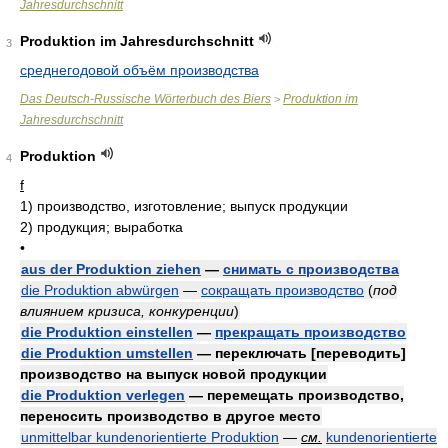
Jahresdurchschnitt
Produktion im Jahresdurchschnitt
3
среднегодовой объём производства
Das Deutsch-Russische Wörterbuch des Biers
Produktion im
>
Jahresdurchschnitt
Produktion
4
f
1)
производство, изготовление; выпуск продукции
2)
продукция; выработка
•
aus der Produktion ziehen
—
снимать с производства
die Produktion abwürgen
—
сокращать производство
(
под
влиянием кризиса, конкуренции
)
die Produktion einstellen
—
прекращать производство
die Produktion umstellen
— переключать [переводить]
производство на выпуск новой продукции
die Produktion verlegen
— перемещать производство,
переносить производство в другое место
unmittelbar kundenorientierte Produktion
—
см.
kundenorientierte