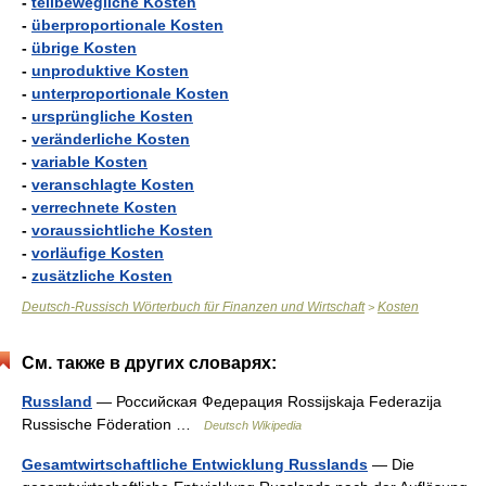
-
teilbewegliche Kosten
-
überproportionale Kosten
-
übrige Kosten
-
unproduktive Kosten
-
unterproportionale Kosten
-
ursprüngliche Kosten
-
veränderliche Kosten
-
variable Kosten
-
veranschlagte Kosten
-
verrechnete Kosten
-
voraussichtliche Kosten
-
vorläufige Kosten
-
zusätzliche Kosten
Deutsch-Russisch Wörterbuch für Finanzen und Wirtschaft
Kosten
>
См. также в других словарях:
Russland
— Российская Федерация Rossijskaja Federazija
Russische Föderation …
Deutsch Wikipedia
Gesamtwirtschaftliche Entwicklung Russlands
— Die