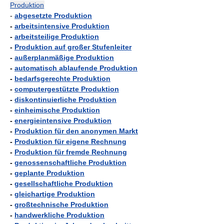
Produktion
-
abgesetzte Produktion
-
arbeitsintensive Produktion
-
arbeitsteilige Produktion
-
Produktion auf großer Stufenleiter
-
außerplanmäßige Produktion
-
automatisch ablaufende Produktion
-
bedarfsgerechte Produktion
-
computergestützte Produktion
-
diskontinuierliche Produktion
-
einheimische Produktion
-
energieintensive Produktion
-
Produktion für den anonymen Markt
-
Produktion für eigene Rechnung
-
Produktion für fremde Rechnung
-
genossenschaftliche Produktion
-
geplante Produktion
-
gesellschaftliche Produktion
-
gleichartige Produktion
-
großtechnische Produktion
-
handwerkliche Produktion