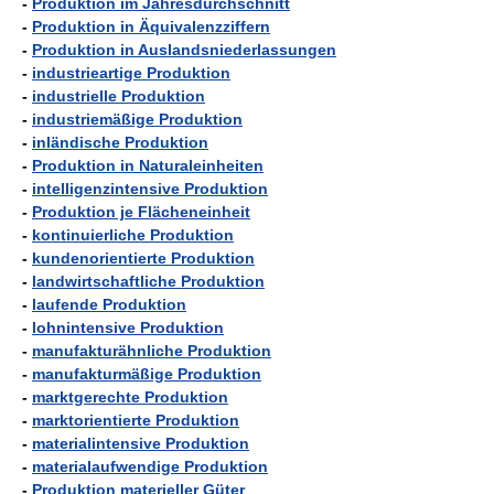
-
Produktion im Jahresdurchschnitt
-
Produktion in Äquivalenzziffern
-
Produktion in Auslandsniederlassungen
-
industrieartige Produktion
-
industrielle Produktion
-
industriemäßige Produktion
-
inländische Produktion
-
Produktion in Naturaleinheiten
-
intelligenzintensive Produktion
-
Produktion je Flächeneinheit
-
kontinuierliche Produktion
-
kundenorientierte Produktion
-
landwirtschaftliche Produktion
-
laufende Produktion
-
lohnintensive Produktion
-
manufakturähnliche Produktion
-
manufakturmäßige Produktion
-
marktgerechte Produktion
-
marktorientierte Produktion
-
materialintensive Produktion
-
materialaufwendige Produktion
-
Produktion materieller Güter