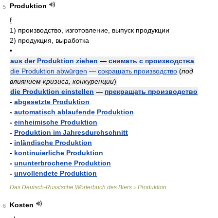
Produktion
5
f
1)
производство, изготовление, выпуск продукции
2)
продукция, выработка
•
aus der Produktion ziehen
—
снимать с производства
die Produktion abwürgen
—
сокращать производство
(
под
влиянием кризиса, конкуренции
)
die Produktion einstellen
—
прекращать производство
-
abgesetzte Produktion
-
automatisch ablaufende Produktion
-
einheimische Produktion
-
Produktion im Jahresdurchschnitt
-
inländische Produktion
-
kontinuierliche Produktion
-
ununterbrochene Produktion
-
unvollendete Produktion
Das Deutsch-Russische Wörterbuch des Biers
Produktion
>
Kosten
6