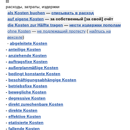
pl
расходы, затраты, издержки
als Kosten buchen
—
списывать в расход
auf eigene Kosten
— за собственный [за свой] счёт
die Kosten zur Hälfte tragen
—
нести издержки пополам
ohne Kosten
—
не подлежащий протесту
(
надпись на
векселе
)
-
abgeleitete Kosten
-
anteilige Kosten
-
anziehende Kosten
-
auftragsfixe Kosten
-
außerplanmäßige Kosten
-
bedingt konstante Kosten
-
beschäftigungsabhängige Kosten
-
betriebsfixe Kosten
-
bewegliche Kosten
-
degressive Kosten
-
direkt zurechenbare Kosten
-
direkte Kosten
-
effektive Kosten
-
etatisierte Kosten
-
fallende Kosten