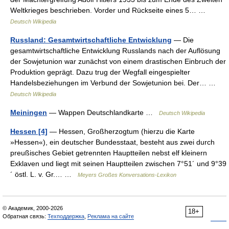
Weltkrieges beschrieben. Vorder und Rückseite eines 5… …
Deutsch Wikipedia
Russland: Gesamtwirtschaftliche Entwicklung
— Die
gesamtwirtschaftliche Entwicklung Russlands nach der Auflösung
der Sowjetunion war zunächst von einem drastischen Einbruch der
Produktion geprägt. Dazu trug der Wegfall eingespielter
Handelsbeziehungen im Verbund der Sowjetunion bei. Der… …
Deutsch Wikipedia
Meiningen
— Wappen Deutschlandkarte …
Deutsch Wikipedia
Hessen [4]
— Hessen, Großherzogtum (hierzu die Karte
»Hessen«), ein deutscher Bundesstaat, besteht aus zwei durch
preußisches Gebiet getrennten Hauptteilen nebst elf kleinern
Exklaven und liegt mit seinen Hauptteilen zwischen 7°51´ und 9°39
´ östl. L. v. Gr.… …
Meyers Großes Konversations-Lexikon
© Академик, 2000-2026
18+
Обратная связь:
Техподдержка
,
Реклама на сайте