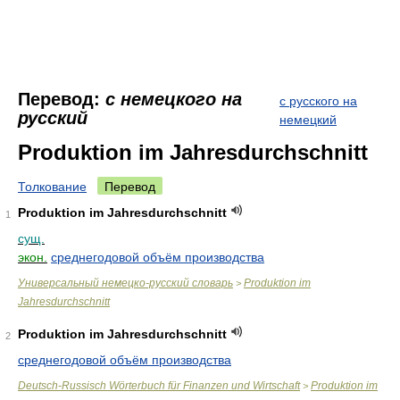
Перевод:
с немецкого на
с русского на
русский
немецкий
Produktion im Jahresdurchschnitt
Толкование
Перевод
Produktion im Jahresdurchschnitt
1
сущ.
экон.
среднегодовой объём производства
Универсальный немецко-русский словарь
Produktion im
>
Jahresdurchschnitt
Produktion im Jahresdurchschnitt
2
среднегодовой объём производства
Deutsch-Russisch Wörterbuch für Finanzen und Wirtschaft
Produktion im
>