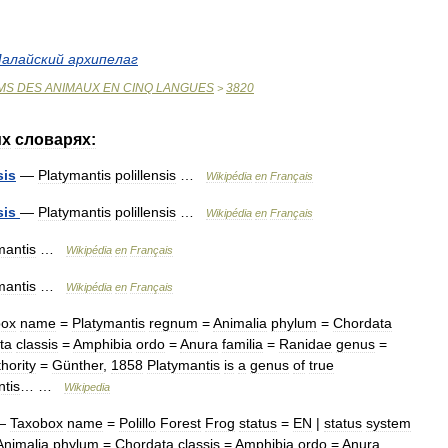
алайский
архипелаг
MS
DES
ANIMAUX
EN
CINQ
LANGUES
3820
>
их
словарях:
sis
—
Platymantis
polillensis
…
Wikipédia
en
Français
sis
—
Platymantis
polillensis
…
Wikipédia
en
Français
mantis
…
Wikipédia
en
Français
mantis
…
Wikipédia
en
Français
box
name
=
Platymantis
regnum
=
Animalia
phylum
=
Chordata
ta
classis
=
Amphibia
ordo
=
Anura
familia
=
Ranidae
genus
=
hority
=
Günther
,
1858
Platymantis
is
a
genus
of
true
ntis
… …
Wikipedia
—
Taxobox
name
=
Polillo
Forest
Frog
status
=
EN
|
status
system
Animalia
phylum
=
Chordata
classis
=
Amphibia
ordo
=
Anura