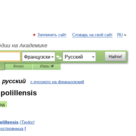
Запомнить сайт
Словарь на свой сайт
RU
едии на Академике
Найти!
Книги
Игры ⚽
 русский
с русского на французский
polillensis
од
olillensis
(
Taylor
)
островница
f