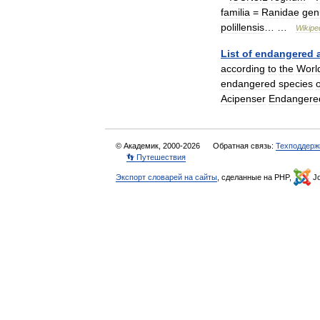
familia
=
Ranidae
gen
polillensis
… …
Wikipe
List
of
endangered
according
to
the
Worl
endangered
species
o
Acipenser
Endangere
© Академик, 2000-2026
Обратная связь:
Техподдерж
👣 Путешествия
Экспорт словарей на сайты
, сделанные на PHP,
Jo