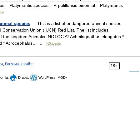
us
=
Platymantis
species
=
P
.
polillensis
binomial
=
Platymantis
dia
animal
species
—
This
is
a
list
of
endangered
animal
species
d
Conservation
Union
(
IUCN
)
Red
List
.
The
list
includes
f
the
kingdom
Animalia
.
NOTOC
A
*
Acheilognathus
elongatus
*
d
*
Acrocephalus
… …
Wikipedia
ка
,
Реклама на сайте
18+
omla,
Drupal,
WordPress, MODx.