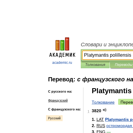
Словари и энциклоп
academic.ru
Толкования
Переводы
Перевод:
с французского на
Platymantis 
С русского на:
Французский
Толкование
Перев
С французского на:
3820
1
Русский
1
.
LAT
Platymantis
p
2
.
RUS
остромордая
3
.
ENG
—