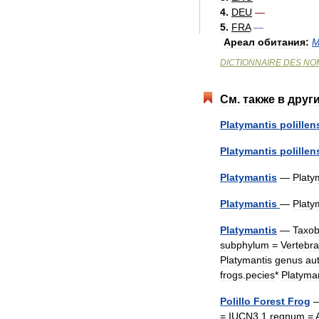
4
.
DEU
—
5
.
FRA
—
Ареал
обитания:
М
DICTIONNAIRE
DES
NO
См
.
также
в
друг
Platymantis
polillen
Platymantis
polillen
Platymantis
—
Platy
Platymantis
—
Platy
Platymantis
—
Taxo
subphylum
=
Vertebra
Platymantis
genus
aut
frogs
.
pecies
*
Platyma
Polillo
Forest
Frog
=
IUCN3
.
1
regnum
=