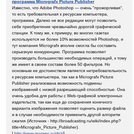
программа Micrografx Picture Publisher
Известно, что Adobe Photoshop — очень "прожорливая",
то есть требовательная к ресурсам компьютера,
программа. Далеко не все редакции могут позволить
себе приобретение чрезвычайно дорогой графической
станции. К тому же, к примеру, во многих газетах
используются не более 10% возможностей Photoshop, и
тут компания Micrografx вполне смогла бы составить
серьезную конкуренцию. Программа позволяет
производить большинство необходимых операций, к тому
же имеет в своем составе более 50 фильтров. Но
основным ее достоинством является нетребовательность
к ресурсам компьютера, так как в Micrografx Picture
Publisher реализована возможность подмены
изображений с низкой разрешающей способностью. Она
очень удобна для работы с Web-графикой электронных
издательств, так как еще до сохранения конечного
варианта изображения позволяет оценить размер файла
и в случае необходимости применить другой алгоритм
сжатия (Источник - http://broadcasting.ru/wiki/index.php?
title=Micrografx_Picture_Publisher).
[
http://www.morepc.ru/dict/
]