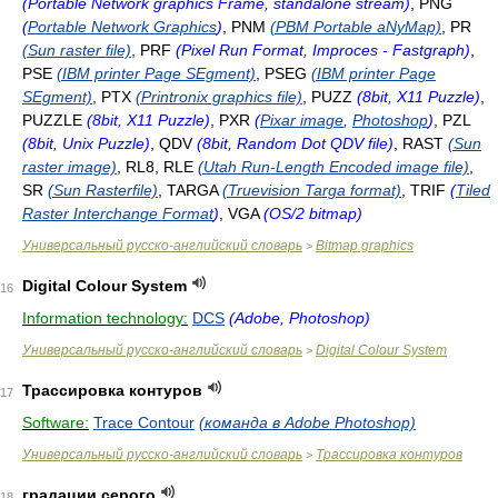
(Portable Network graphics Frame, standalone stream)
, PNG
(
Portable Network Graphics
)
, PNM
(PBM Portable aNyMap)
, PR
(Sun raster file)
, PRF
(Pixel Run Format, Improces - Fastgraph)
,
PSE
(IBM printer Page SEgment)
, PSEG
(IBM printer Page
SEgment)
, PTX
(Printronix graphics file)
, PUZZ
(8bit, X11 Puzzle)
,
PUZZLE
(8bit, X11 Puzzle)
, PXR
(
Pixar image
,
Photoshop
)
, PZL
(8bit, Unix Puzzle)
, QDV
(8bit, Random Dot QDV file)
, RAST
(Sun
raster image)
, RL8, RLE
(Utah Run-Length Encoded image file)
,
SR
(Sun Rasterfile)
, TARGA
(Truevision Targa format)
, TRIF
(
Tiled
Raster Interchange Format
)
, VGA
(OS/2 bitmap)
Универсальный русско-английский словарь
Bitmap graphics
>
Digital Colour System
16
Information technology:
DCS
(Adobe, Photoshop)
Универсальный русско-английский словарь
Digital Colour System
>
Трассировка контуров
17
Software:
Trace Contour
(команда в Adobe Photoshop)
Универсальный русско-английский словарь
Трассировка контуров
>
градации серого
18