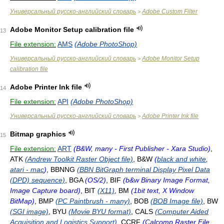
Универсальный русско-английский словарь
Adobe Custom Filter
>
Adobe Monitor Setup calibration file
13
File extension:
AMS
(Adobe PhotoShop)
Универсальный русско-английский словарь
Adobe Monitor Setup
>
calibration file
Adobe Printer Ink file
14
File extension:
API
(Adobe PhotoShop)
Универсальный русско-английский словарь
Adobe Printer Ink file
>
Bitmap graphics
15
File extension:
ART
(B&W, many - First Publisher - Xara Studio)
,
ATK
(Andrew Toolkit Raster Object file)
, B&W
(
black and white
,
atari - mac
)
, BBNNG
(BBN BitGraph terminal Display Pixel Data
(DPD) sequence)
, BGA
(OS/2)
, BIF
(b&w Binary Image Format,
Image Capture board)
, BIT
(X11)
, BM
(1bit text, X Window
BitMap)
, BMP
(PC Paintbrush - many)
, BOB
(BOB Image file)
, BW
(SGI image)
, BYU
(Movie BYU format)
, CALS
(Computer Aided
Acquisition and Logistics Support)
, CCRF
(Calcomp Raster File,