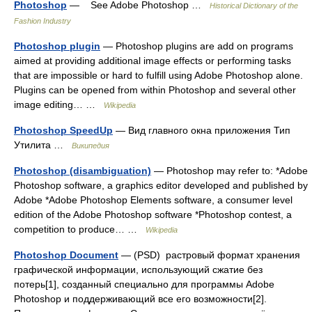
Photoshop
— See Adobe Photoshop …
Historical Dictionary of the
Fashion Industry
Photoshop plugin
— Photoshop plugins are add on programs
aimed at providing additional image effects or performing tasks
that are impossible or hard to fulfill using Adobe Photoshop alone.
Plugins can be opened from within Photoshop and several other
image editing… …
Wikipedia
Photoshop SpeedUp
— Вид главного окна приложения Тип
Утилита …
Википедия
Photoshop (disambiguation)
— Photoshop may refer to: *Adobe
Photoshop software, a graphics editor developed and published by
Adobe *Adobe Photoshop Elements software, a consumer level
edition of the Adobe Photoshop software *Photoshop contest, a
competition to produce… …
Wikipedia
Photoshop Document
— (PSD) растровый формат хранения
графической информации, использующий сжатие без
потерь[1], созданный специально для программы Adobe
Photoshop и поддерживающий все его возможности[2].