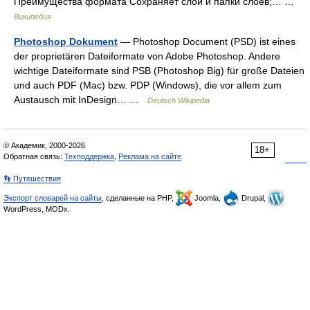
Преимущества формата Сохраняет слои и папки слоёв;… …
Википедия
Photoshop Dokument
— Photoshop Document (PSD) ist eines
der proprietären Dateiformate von Adobe Photoshop. Andere
wichtige Dateiformate sind PSB (Photoshop Big) für große Dateien
und auch PDF (Mac) bzw. PDP (Windows), die vor allem zum
Austausch mit InDesign… …
Deutsch Wikipedia
© Академик, 2000-2026
18+
Обратная связь:
Техподдержка
,
Реклама на сайте
👣 Путешествия
Экспорт словарей на сайты
, сделанные на PHP,
Joomla,
Drupal,
WordPress, MODx.