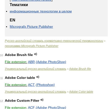
Тематики
информационные технологии в целом
EN
Micrografx Picture Publisher
Русско-английский словарь нормативно-технической терминологии
>
программа Micrografx Picture Publisher
Adobe Brush file
10
File extension:
ABR
(Adobe PhotoShop)
Универсальный русско-английский словарь
Adobe Brush file
>
Adobe Color table
11
File extension:
ACT
(Photoshop)
Универсальный русско-английский словарь
Adobe Color table
>
Adobe Custom Filter
12
File extension:
ACF
(Adobe PhotoShop)