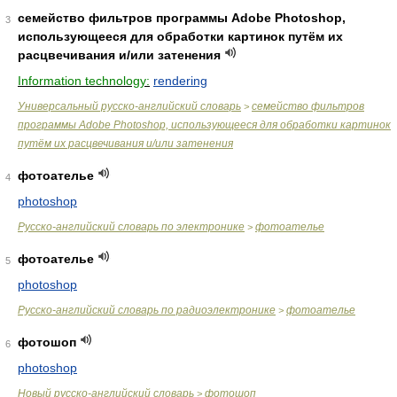
семейство фильтров программы Adobe Photoshop,
3
использующееся для обработки картинок путём их
расцвечивания и/или затенения
Information technology:
rendering
Универсальный русско-английский словарь
семейство фильтров
>
программы Adobe Photoshop, использующееся для обработки картинок
путём их расцвечивания и/или затенения
фотоателье
4
photoshop
Русско-английский словарь по электронике
фотоателье
>
фотоателье
5
photoshop
Русско-английский словарь по радиоэлектронике
фотоателье
>
фотошоп
6
photoshop
Новый русско-английский словарь
фотошоп
>