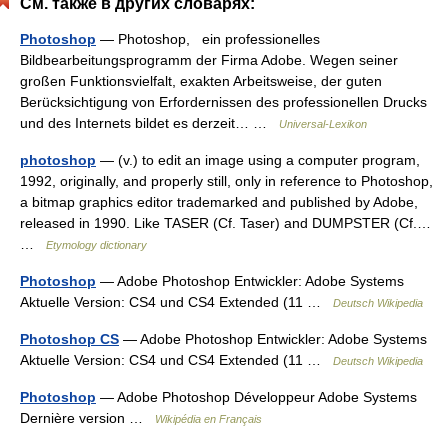
См. также в других словарях:
Photoshop
— Photoshop, ein professionelles
Bildbearbeitungsprogramm der Firma Adobe. Wegen seiner
großen Funktionsvielfalt, exakten Arbeitsweise, der guten
Berücksichtigung von Erfordernissen des professionellen Drucks
und des Internets bildet es derzeit… …
Universal-Lexikon
photoshop
— (v.) to edit an image using a computer program,
1992, originally, and properly still, only in reference to Photoshop,
a bitmap graphics editor trademarked and published by Adobe,
released in 1990. Like TASER (Cf. Taser) and DUMPSTER (Cf.…
…
Etymology dictionary
Photoshop
— Adobe Photoshop Entwickler: Adobe Systems
Aktuelle Version: CS4 und CS4 Extended (11 …
Deutsch Wikipedia
Photoshop CS
— Adobe Photoshop Entwickler: Adobe Systems
Aktuelle Version: CS4 und CS4 Extended (11 …
Deutsch Wikipedia
Photoshop
— Adobe Photoshop Développeur Adobe Systems
Dernière version …
Wikipédia en Français