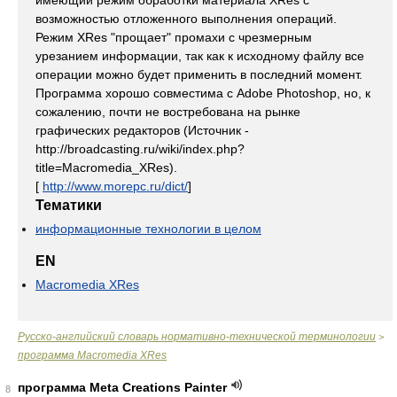
имеющий режим обработки материала XRes с
возможностью отложенного выполнения операций.
Режим XRes "прощает" промахи с чрезмерным
урезанием информации, так как к исходному файлу все
операции можно будет применить в последний момент.
Программа хорошо совместима с Adobe Photoshop, но, к
сожалению, почти не востребована на рынке
графических редакторов (Источник -
http://broadcasting.ru/wiki/index.php?
title=Macromedia_XRes).
[
http://www.morepc.ru/dict/
]
Тематики
информационные технологии в целом
EN
Macromedia XRes
Русско-английский словарь нормативно-технической терминологии
>
программа Macromedia XRes
программа Meta Creations Painter
8