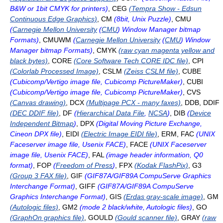
B&W or 1bit CMYK for printers)
, CEG
(Tempra Show - Edsun
Continuous Edge Graphics)
, CM
(8bit, Unix Puzzle)
, CMU
(
Carnegie Mellon University
(
CMU
) Window Manager bitmap
Formats)
, CMUWM
(
Carnegie Mellon University
(
CMU
) Window
Manager bitmap Formats)
, CMYK
(raw cyan magenta yellow and
black bytes)
, CORE
(Core Software Tech CORE IDC file)
, CPI
(Colorlab Processed Image)
, CSLM
(Zeiss CSLM file)
, CUBE
(Cubicomp/Vertigo image file, Cubicomp PictureMaker)
, CUBI
(Cubicomp/Vertigo image file, Cubicomp PictureMaker)
, CVS
(Canvas drawing)
, DCX
(Multipage PCX - many faxes)
, DDB, DDIF
(DEC DDIF file)
, DF
(
Hierarchical Data File
,
NCSA
)
, DIB
(
Device
Independent Bitmap
)
, DPX
(Digital Moving Picture Exchange,
Cineon DPX file)
, EIDI
(Electric Image EIDI file)
, ERM, FAC
(UNIX
Faceserver image file, Usenix FACE)
, FACE
(UNIX Faceserver
image file, Usenix FACE)
, FAL
(image header information, Q0
format)
, FOP
(
Freedom of Press
)
, FPX
(Kodak FlashPix)
, G3
(Group 3 FAX file)
, GIF
(GIF87A/GIF89A CompuServe Graphics
Interchange Format)
, GIFF
(GIF87A/GIF89A CompuServe
Graphics Interchange Format)
, GIS
(Erdas gray-scale image)
, GM
(Autologic files)
, GM2
(mode 2 black/white, Autologic files)
, GO
(GraphOn graphics file)
, GOULD
(Gould scanner file)
, GRAY
(raw