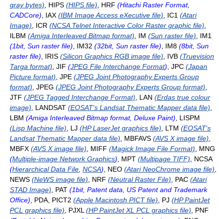
gray bytes)
, HIPS
(HIPS file)
, HRF
(Hitachi Raster Format,
CADCore)
, IAX
(IBM Image Access eXecutive file)
, IC1
(Atari
Image)
, ICR
(NCSA Telnet Interactive Color Raster graphic file)
,
ILBM
(Amiga Interleaved Bitmap format)
, IM
(Sun raster file)
, IM1
(1bit, Sun raster file)
, IM32
(32bit, Sun raster file)
, IM8
(8bit, Sun
raster file)
, IRIS
(Silicon Graphics RGB image file)
, IVB
(Truevision
Targa format)
, JIF
(
JPEG File Interchange Format
)
, JPC
(Japan
Picture format)
, JPE
(JPEG Joint Photography Experts Group
format)
, JPEG
(JPEG Joint Photography Experts Group format)
,
JTF
(JPEG Tagged Interchange Format)
, LAN
(Erdas true colour
image)
, LANDSAT
(EOSAT's Landsat Thematic Mapper data file)
,
LBM
(Amiga Interleaved Bitmap format, Deluxe Paint)
, LISPM
(Lisp Machine file)
, LJ
(HP LaserJet graphics file)
, LTM
(EOSAT's
Landsat Thematic Mapper data file)
, MBFAVS
(AVS X image file)
,
MBFX
(AVS X image file)
, MIFF
(Magick Image File Format)
, MNG
(
Multiple-image Network Graphics
)
, MPT
(Multipage TIFF)
, NCSA
(
Hierarchical Data File
,
NCSA
)
, NEO
(Atari NeoChrome image file)
,
NEWS
(NeWS image file)
, NRF
(Neutral Raster File)
, PAC
(Atari
STAD Image)
, PAT
(1bit, Patent data, US Patent and Trademark
Office)
, PDA, PICT2
(Apple Macintosh PICT file)
, PJ
(HP PaintJet
PCL graphics file)
, PJXL
(HP PaintJet XL PCL graphics file)
, PNF