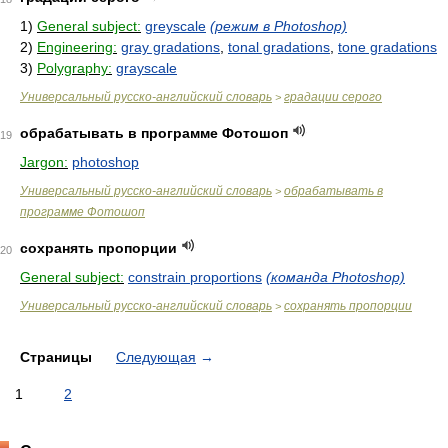
1)
General subject:
greyscale
(режим в Photoshop)
2)
Engineering:
gray gradations
,
tonal gradations
,
tone gradations
3)
Polygraphy:
grayscale
Универсальный русско-английский словарь
градации серого
>
обрабатывать в программе Фотошоп
19
Jargon:
photoshop
Универсальный русско-английский словарь
обрабатывать в
>
программе Фотошоп
сохранять пропорции
20
General subject:
constrain proportions
(команда Photoshop)
Универсальный русско-английский словарь
сохранять пропорции
>
Страницы
Следующая
→
1
2