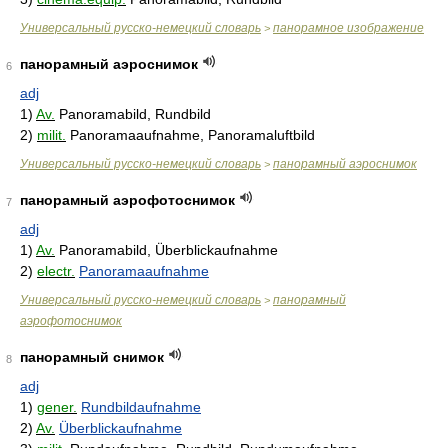
Универсальный русско-немецкий словарь
панорамное изображение
>
панорамный аэроснимок
6
adj
1)
Av.
Panoramabild, Rundbild
2)
milit.
Panoramaaufnahme, Panoramaluftbild
Универсальный русско-немецкий словарь
панорамный аэроснимок
>
панорамный аэрофотоснимок
7
adj
1)
Av.
Panoramabild, Überblickaufnahme
2)
electr.
Panoramaaufnahme
Универсальный русско-немецкий словарь
панорамный
>
аэрофотоснимок
панорамный снимок
8
adj
1)
gener.
Rundbildaufnahme
2)
Av.
Überblickaufnahme