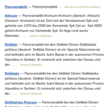
Panoramabild
— Pa|no|ra|ma|bild …
Die deutsche Rechtschreibung
Arksum
— Panoramabild Archsum Archsum (dänisch: Arksum)
(friesisch: Arichsem) ist ein Dorf auf der Nordseeinsel Sylt und
gehörte von 1970 bis 2008 der Gemeinde Sylt Ost an. Seit 2009
gehört Archsum zur Gemeinde Sylt. Es liegt rund sechs
Kilometer… …
Deutsch Wikipedia
Deliblat
— Panoramabild bei den Deliblat Dünen Deliblatska
peščara (deutsch: Deliblat Dünen) ist ein Spezial Naturreservat
und befindet sich im Bezirk Južni Banat in der autonomen Provinz
Vojvodina in Serbien. Er erstreckt sich zwischen der Donau und
der… …
Deutsch Wikipedia
Deliblato
— Panoramabild bei den Deliblat Dünen Deliblatska
peščara (deutsch: Deliblat Dünen) ist ein Spezial Naturreservat
und befindet sich im Bezirk Južni Banat in der autonomen Provinz
Vojvodina in Serbien. Er erstreckt sich zwischen der Donau und
der… …
Deutsch Wikipedia
Deliblatska Pescara
— Panoramabild bei den Deliblat Dünen