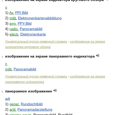
3
n
1)
Av.
PPI-Bild
2)
milit.
Elektronenkartenabbildung
3)
eng.
PPY-Bild
4)
radio.
Panoramabild
5)
electr.
Elektronenkarte
Универсальный русско-немецкий словарь
изображение на экране
>
индикатора кругового обзора
изображение на экране панорамного индикатора
4
n
milit.
Panoramabild
Универсальный русско-немецкий словарь
изображение на экране
>
панорамного индикатора
панорамное изображение
5
adj
1)
gener.
Rundsichtbild
2)
artil.
Panoramadarstellung
3)
cinema.equip.
Panoramabild, Rundbild