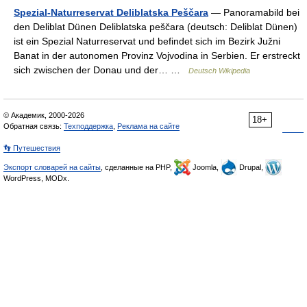
Spezial-Naturreservat Deliblatska Peščara
— Panoramabild bei
den Deliblat Dünen Deliblatska peščara (deutsch: Deliblat Dünen)
ist ein Spezial Naturreservat und befindet sich im Bezirk Južni
Banat in der autonomen Provinz Vojvodina in Serbien. Er erstreckt
sich zwischen der Donau und der… …
Deutsch Wikipedia
© Академик, 2000-2026
18+
Обратная связь:
Техподдержка
,
Реклама на сайте
👣 Путешествия
Экспорт словарей на сайты
, сделанные на PHP,
Joomla,
Drupal,
WordPress, MODx.