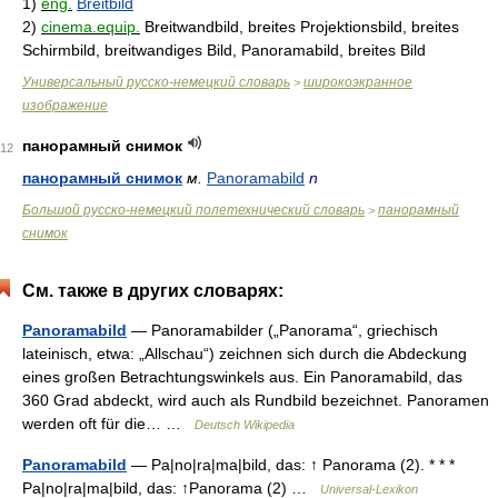
1)
eng.
Breitbild
2)
cinema.equip.
Breitwandbild, breites Projektionsbild, breites
Schirmbild, breitwandiges Bild, Panoramabild, breites Bild
Универсальный русско-немецкий словарь
широкоэкранное
>
изображение
панорамный снимок
12
панорамный снимок
м.
Panoramabild
n
Большой русско-немецкий полетехнический словарь
панорамный
>
снимок
См. также в других словарях:
Panoramabild
— Panoramabilder („Panorama“, griechisch
lateinisch, etwa: „Allschau“) zeichnen sich durch die Abdeckung
eines großen Betrachtungswinkels aus. Ein Panoramabild, das
360 Grad abdeckt, wird auch als Rundbild bezeichnet. Panoramen
werden oft für die… …
Deutsch Wikipedia
Panoramabild
— Pa|no|ra|ma|bild, das: ↑ Panorama (2). * * *
Pa|no|ra|ma|bild, das: ↑Panorama (2) …
Universal-Lexikon