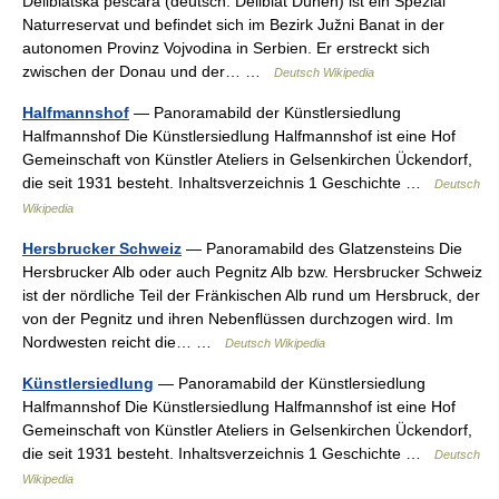
Deliblatska peščara (deutsch: Deliblat Dünen) ist ein Spezial
Naturreservat und befindet sich im Bezirk Južni Banat in der
autonomen Provinz Vojvodina in Serbien. Er erstreckt sich
zwischen der Donau und der… …
Deutsch Wikipedia
Halfmannshof
— Panoramabild der Künstlersiedlung
Halfmannshof Die Künstlersiedlung Halfmannshof ist eine Hof
Gemeinschaft von Künstler Ateliers in Gelsenkirchen Ückendorf,
die seit 1931 besteht. Inhaltsverzeichnis 1 Geschichte …
Deutsch
Wikipedia
Hersbrucker Schweiz
— Panoramabild des Glatzensteins Die
Hersbrucker Alb oder auch Pegnitz Alb bzw. Hersbrucker Schweiz
ist der nördliche Teil der Fränkischen Alb rund um Hersbruck, der
von der Pegnitz und ihren Nebenflüssen durchzogen wird. Im
Nordwesten reicht die… …
Deutsch Wikipedia
Künstlersiedlung
— Panoramabild der Künstlersiedlung
Halfmannshof Die Künstlersiedlung Halfmannshof ist eine Hof
Gemeinschaft von Künstler Ateliers in Gelsenkirchen Ückendorf,
die seit 1931 besteht. Inhaltsverzeichnis 1 Geschichte …
Deutsch
Wikipedia