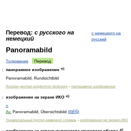
Перевод:
с русского на
с немецкого на
немецкий
русский
Panoramabild
Толкование
Перевод
панорамное изображение
1
Panoramabild, Rundsichtbild
Russian-german polytechnic dictionary
панорамное изображение
>
изображение на экране ИКО
2
n
Av.
Panoramabild, Übersichtsbild
(ÐËÑ)
Универсальный русско-немецкий словарь
изображение на экране ИКО
>
изображение на экране индикатора кругового обзора