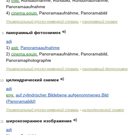
3)
milit.
Rundaufnahme, Rundbild, Rundumaufnahme,
Panoramaaufnahme
4)
cinema.equip.
Panoramaaufnähme, Panoramabild
Универсальный русско-немецкий словарь
панорамный снимок
>
панорамный фотоснимок
9
adj
1)
astr.
Panoramaaufnahme
2)
cinema.equip.
Panoramaaufnähme, Panoramabild,
Panoramaphotographie
Универсальный русско-немецкий словарь
панорамный фотоснимок
>
цилиндрический снимок
10
adj
eng.
auf zylindrischer Bildebene aufgenommenes Bild
(Panoramabild)
Универсальный русско-немецкий словарь
цилиндрический снимок
>
широкоэкранное изображение
11
adj