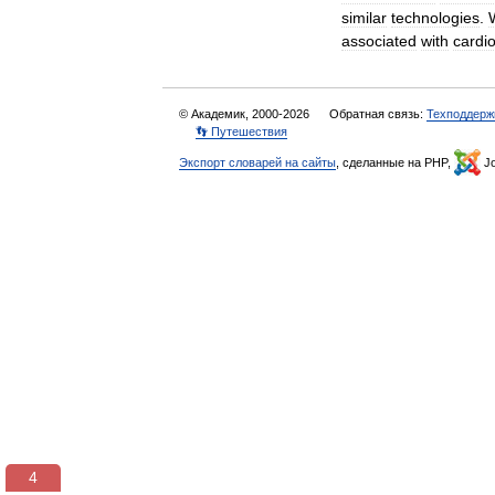
similar
technologies
.
associated
with
cardio
© Академик, 2000-2026
Обратная связь:
Техподдерж
👣 Путешествия
Экспорт словарей на сайты
, сделанные на PHP,
Jo
4