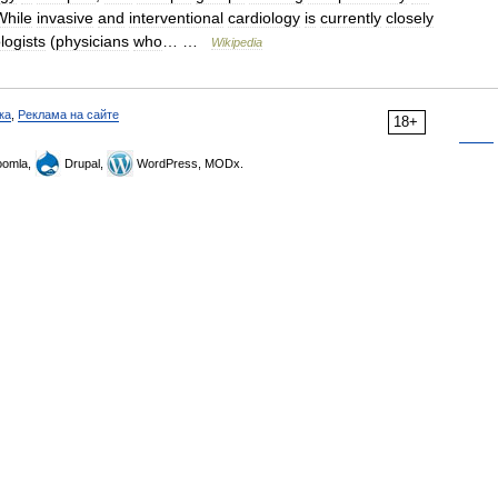
While
invasive
and
interventional
cardiology
is
currently
closely
logists
(
physicians
who
… …
Wikipedia
ка
,
Реклама на сайте
18+
omla,
Drupal,
WordPress, MODx.