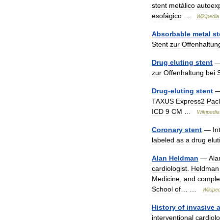
stent
metálico
autoex
esofágico
…
Wikipedia
Absorbable
metal
st
Stent
zur
Offenhaltun
Drug
eluting
stent
zur
Offenhaltung
bei
Drug
-
eluting
stent
TAXUS
Express2
Pacl
ICD
9
CM
…
Wikipedia
Coronary
stent
—
In
labeled
as
a
drug
elut
Alan
Heldman
—
Ala
cardiologist
.
Heldman
Medicine
,
and
comple
School
of
… …
Wikiped
History
of
invasive
interventional
cardiol