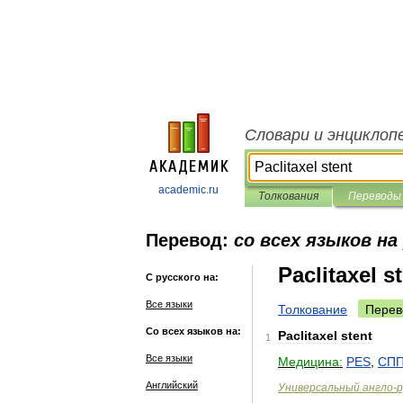
Словари и энциклоп
academic.ru
Толкования
Переводы
Перевод:
со всех языков на
Paclitaxel s
С русского на:
Все языки
Толкование
Перев
Со всех языков на:
Paclitaxel
stent
1
Все языки
Медицина:
PES
,
СП
Английский
Универсальный
англо
-
р