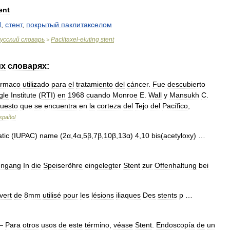
ent
П
,
стент
,
покрытый
паклитакселом
усский
словарь
Paclitaxel
-
eluting
stent
>
их
словарях:
ármaco
utilizado
para
el
tratamiento
del
cáncer
.
Fue
descubierto
gle
Institute
(
RTI
)
en
1968
cuando
Monroe
E
.
Wall
y
Mansukh
C
.
uesto
que
se
encuentra
en
la
corteza
del
Tejo
del
Pacífico
,
spañol
tic
(
IUPAC
)
name
(
2α
,
4α
,
5β
,
7β
,
10β
,
13α
)
4
,
10
bis
(
acetyloxy
) …
engang
In
die
Speiseröhre
eingelegter
Stent
zur
Offenhaltung
bei
vert
de
8mm
utilisé
pour
les
lésions
iliaques
Des
stents
p
…
—
Para
otros
usos
de
este
término
,
véase
Stent
.
Endoscopía
de
un