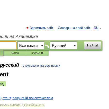
Запомнить сайт
Словарь на свой сайт
RU
едии на Академике
Найти!
Книги
Игры ⚽
 русский
с русского на все языки
tent
од
П
,
стент
,
покрытый
паклитакселом
усский
словарь
Paclitaxel
stent
>