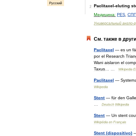
Русский
Paclitaxel
-
eluting
st
2
Медицина:
PES
,
СП
Универсальный
англо
-
р
См
.
также
в
друг
Paclitaxel
—
es
un
f
por
el
Research
Trian
Wani
aislaron
el
comp
Taxus
… …
Wikipedia
E
Paclitaxel
—
Systema
Wikipedia
Stent
—
für
den
Gall
…
Deutsch
Wikipedia
Stent
—
Un
stent
cou
Wikipédia
en
Français
Stent
(
dispositivo
)