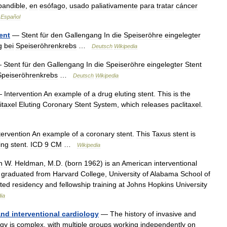
pandible
,
en
esófago
,
usado
paliativamente
para
tratar
cáncer
Español
ent
—
Stent
für
den
Gallengang
In
die
Speiseröhre
eingelegter
g
bei
Speiseröhrenkrebs
…
Deutsch
Wikipedia
—
Stent
für
den
Gallengang
In
die
Speiseröhre
eingelegter
Stent
Speiseröhrenkrebs
…
Deutsch
Wikipedia
—
Intervention
An
example
of
a
drug
eluting
stent
.
This
is
the
itaxel
Eluting
Coronary
Stent
System
,
which
releases
paclitaxel
.
tervention
An
example
of
a
coronary
stent
.
This
Taxus
stent
is
ing
stent
.
ICD
9
CM
…
Wikipedia
n
W
.
Heldman
,
M
.
D
. (
born
1962
)
is
an
American
interventional
graduated
from
Harvard
College
,
University
of
Alabama
School
of
ted
residency
and
fellowship
training
at
Johns
Hopkins
University
ia
and
interventional
cardiology
—
The
history
of
invasive
and
ogy
is
complex
,
with
multiple
groups
working
independently
on