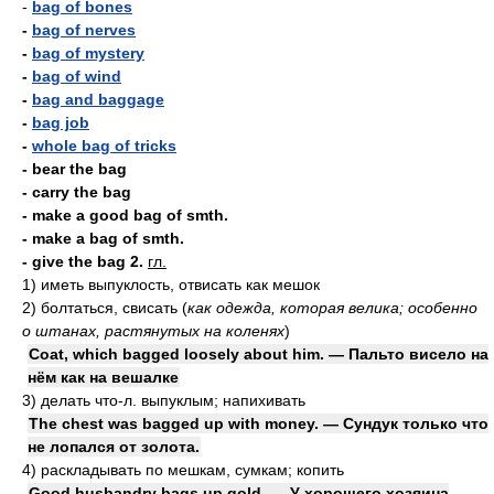
-
bag of bones
-
bag of nerves
-
bag of mystery
-
bag of wind
-
bag and baggage
-
bag job
-
whole bag of tricks
- bear the bag
- carry the bag
- make a good bag of smth.
- make a bag of smth.
- give the bag
2.
гл.
1)
иметь выпуклость, отвисать как мешок
2)
болтаться, свисать
(
как одежда, которая велика; особенно
о штанах, растянутых на коленях
)
Coat, which bagged loosely about him. — Пальто висело на
нём как на вешалке
3)
делать что-л. выпуклым; напихивать
The chest was bagged up with money. — Сундук только что
не лопался от золота.
4)
раскладывать по мешкам, сумкам; копить
Good husbandry bags up gold. — У хорошего хозяина