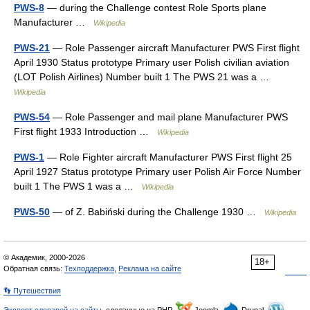
PWS-8
— during the Challenge contest Role Sports plane
Manufacturer …
Wikipedia
PWS-21
— Role Passenger aircraft Manufacturer PWS First flight
April 1930 Status prototype Primary user Polish civilian aviation
(LOT Polish Airlines) Number built 1 The PWS 21 was a …
Wikipedia
PWS-54
— Role Passenger and mail plane Manufacturer PWS
First flight 1933 Introduction …
Wikipedia
PWS-1
— Role Fighter aircraft Manufacturer PWS First flight 25
April 1927 Status prototype Primary user Polish Air Force Number
built 1 The PWS 1 was a …
Wikipedia
PWS-50
— of Z. Babiński during the Challenge 1930 …
Wikipedia
© Академик, 2000-2026
18+
Обратная связь:
Техподдержка
,
Реклама на сайте
👣 Путешествия