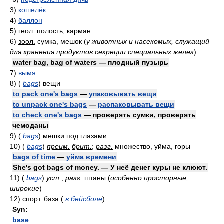
3)
кошелёк
4)
баллон
5)
геол.
полость, карман
6)
зоол.
сумка, мешок
(
у животных и насекомых, служащий
для хранения продуктов секреции специальных желез
)
water bag, bag of waters — плодный пузырь
7)
вымя
8)
(
bags
)
вещи
to pack one's bags
—
упаковывать вещи
to unpack one's bags
—
распаковывать вещи
to check one's bags
— проверять сумки, проверять
чемоданы
9)
(
bags
)
мешки под глазами
10)
(
bags
)
преим.
брит.
;
разг.
множество, уйма, горы
bags of time
—
уйма времени
She's got bags of money. — У неё денег куры не клюют.
11)
(
bags
)
уст.
;
разг.
штаны
(
особенно просторные,
широкие
)
12)
спорт.
база
(
в бейсболе
)
Syn:
base