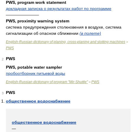
PWS, program work statement
докладная записка о результатах работ по программе
————————
PWS, proximity warning system
система предупреждения столкновения в воздухе, система
сигнализации об опасном сближении
(в полете)
English-Russian dictionary of planing, cross-planing and slotting machines
>
PWS
PWS
2
PWS, potable water sampler
пробоотборник питьевой воды
English-Russian dictionary of program "Mir-Shuttle"
PWS
>
PWS
3
общественное водоснабжение
общественное водоснабжение
—