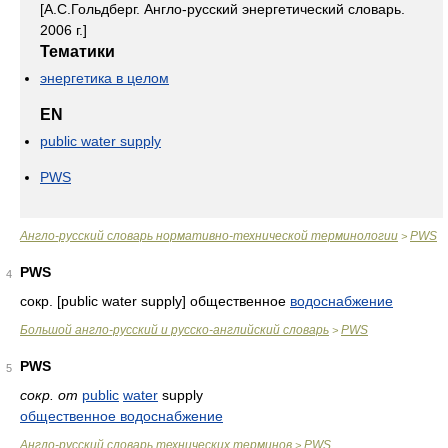
[А.С.Гольдберг. Англо-русский энергетический словарь.
2006 г.]
Тематики
энергетика в целом
EN
public water supply
PWS
Англо-русский словарь нормативно-технической терминологии
PWS
>
PWS
4
сокр. [public water supply] общественное
водоснабжение
Большой англо-русский и русско-английский словарь
PWS
>
PWS
5
сокр. от
public
water
supply
общественное водоснабжение
Англо-русский словарь технических терминов
PWS
>