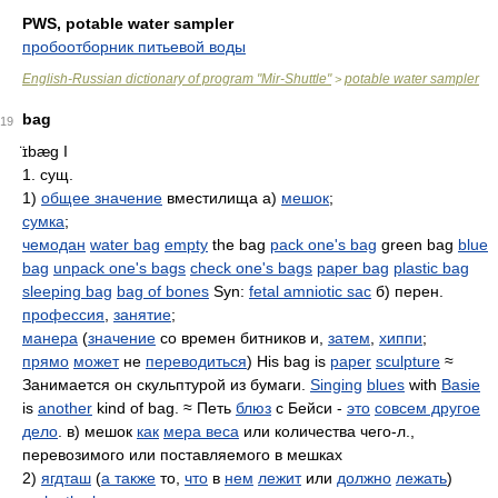
PWS, potable water sampler
пробоотборник питьевой воды
English-Russian dictionary of program "Mir-Shuttle"
potable water sampler
>
bag
19
̈ɪbæɡ
I
1. сущ.
1)
общее значение
вместилища а)
мешок
;
сумка
;
чемодан
water bag
empty
the bag
pack one's bag
green bag
blue
bag
unpack one's bags
check one's bags
paper bag
plastic bag
sleeping bag
bag of bones
Syn:
fetal amniotic sac
б) перен.
профессия
,
занятие
;
манера
(
значение
со времен битников и,
затем
,
хиппи
;
прямо
может
не
переводиться
) His bag is
paper
sculpture
≈
Занимается он скульптурой из бумаги.
Singing
blues
with
Basie
is
another
kind of bag. ≈ Петь
блюз
с Бейси -
это
совсем другое
дело
. в) мешок
как
мера веса
или количества чего-л.,
перевозимого или поставляемого в мешках
2)
ягдташ
(
а также
то,
что
в
нем
лежит
или
должно
лежать
)