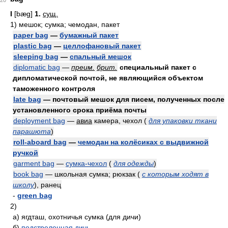
20
I
[bæg]
1.
сущ.
1)
мешок; сумка; чемодан, пакет
paper bag
—
бумажный пакет
plastic bag
—
целлофановый пакет
sleeping bag
—
спальный мешок
diplomatic bag
—
преим.
брит.
специальный пакет с
дипломатической почтой, не являющийся объектом
таможенного контроля
late bag
— почтовый мешок для писем, полученных после
установленного срока приёма почты
deployment bag
—
авиа
камера, чехол
(
для упаковки ткани
парашюта
)
roll-aboard bag
—
чемодан на колёсиках с выдвижной
ручкой
garment bag
—
сумка-чехол
(
для одежды
)
book bag
— школьная сумка; рюкзак (
с которым ходят в
школу
), ранец
-
green bag
2)
а)
ягдташ, охотничья сумка (для дичи)
б)
подстреленная дичь