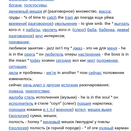
богачи
,
толстосумы
;
денежный мешок
pl (разговорное) множество,
масса
;
груды - *s of time to
catch
the
train
до поезда еще уйма
времени
(
разговорное
)
увольнение
- to give smb. the *
выгнать
кого-л. с
работы
,
уволить
кого-л. (
сленг
)
баба
,
бабенка
,
девка
(
разговорное
)
круг
интересов;
призвание
;
любимое занятие - jazz isn't my *
джаз
- это не для
меня
- he
is in the
opera
* он
любитель
оперы
настроение
- the boss is in
the mean *
today
хозяин
сегодня
зол как
черт
положение
,
ситуация
;
дела
и проблемы -
we're
in another * now
сейчас
положение
изменилось;
сейчас
речь идет о
другом
источник
разочарования;
помеха
,
препятствие
;
жалоба
стиль
исполнения (музыки) - he is in the soul * он
исполнитель
в стиле "соул" (сленг)
порция
наркотика;
порошок
кокаина
и т. п.
(
военное
)
котел
,
мешок вымя
(
зоология
) сумка, мешок;
полость - honey *
медовый
мешок /желудок/ у пчелы
(
геология
) полость (в горной породе) - * of ore
рудный
карман