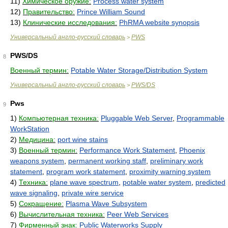
11)
Химическое оружие:
Process water system
12)
Правительство:
Prince William Sound
13)
Клинические исследования:
PhRMA website synopsis
Универсальный англо-русский словарь
PWS
>
PWS/DS
8
Военный термин:
Potable Water Storage/Distribution System
Универсальный англо-русский словарь
PWS/DS
>
Pws
9
1)
Компьютерная техника:
Pluggable Web Server
,
Programmable
WorkStation
2)
Медицина:
port wine stains
3)
Военный термин:
Performance Work Statement
,
Phoenix
weapons system
,
permanent working staff
,
preliminary work
statement
,
program work statement
,
proximity warning system
4)
Техника:
plane wave spectrum
,
potable water system
,
predicted
wave signaling
,
private wire service
5)
Сокращение:
Plasma Wave Subsystem
6)
Вычислительная техника:
Peer Web Services
7)
Фирменный знак:
Public Waterworks Supply