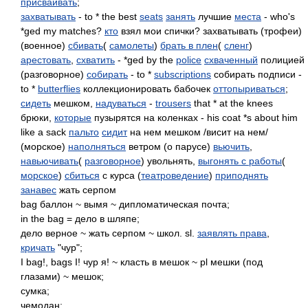
присваивать
;
захватывать
- to * the best
seats
занять
лучшие
места
- who's
*ged my matches?
кто
взял мои спички? захватывать (трофеи)
(военное)
сбивать
(
самолеты
)
брать в плен
(
сленг
)
арестовать
,
схватить
- *ged by the
police
схваченный
полицией
(разговорное)
собирать
- to *
subscriptions
собирать подписи -
to *
butterflies
коллекционировать бабочек
оттопыриваться
;
сидеть
мешком,
надуваться
-
trousers
that * at the knees
брюки,
которые
пузырятся на коленках - his coat *s about him
like a sack
пальто
сидит
на нем мешком /висит на нем/
(морское)
наполняться
ветром (о парусе)
вьючить
,
навьючивать
(
разговорное
) увольнять,
выгонять с работы
(
морское
)
сбиться
с курса (
театроведение
)
приподнять
занавес
жать серпом
bag баллон ~ вымя ~ дипломатическая почта;
in the bag = дело в шляпе;
дело верное ~ жать серпом ~ школ. sl.
заявлять права
,
кричать
"чур";
I bag!, bags I! чур я! ~ класть в мешок ~ pl мешки (под
глазами) ~ мешок;
сумка;
чемодан;