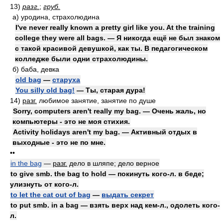
13)
разг.
;
груб.
а)
уродина, страхолюдина
I've never really known a pretty girl like you. At the training
college they were all bags. — Я никогда ещё не был знаком
с такой красивой девушкой, как ты. В педагогическом
колледже были одни страхолюдины.
б)
баба, девка
old bag
—
старуха
You silly old bag!
— Ты, старая дура!
14)
разг.
любимое занятие, занятие по душе
Sorry, computers aren't really my bag. — Очень жаль, но
компьютеры - это не моя стихия.
Activity holidays aren't my bag. — Активный отдых в
выходные - это не по мне.
••
in the bag
—
разг.
дело в шляпе; дело верное
to give smb. the bag to hold — покинуть кого-л. в беде;
улизнуть от кого-л.
to let the cat out of bag
—
выдать секрет
to put smb. in a bag — взять верх над кем-л., одолеть кого-
л.