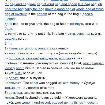
for
bag and baggage
bag of wind
bag and spoon
late bag
bag job
bear the bag
carry the bag
make a good bag of
whole bag of tricks
bag of mystery
in the
bottom
of the bag in the bag ≈
дело в
шляпе
;
дело
верное to give smb. the bag to hold ≈
покинуть
кого-л.
в
беде
;
улизнуть
от кого-л. to put smb. in a bag ≈
взять
верх
над
кем-л.,
одолеть
кого-л.
2. гл.
1)
иметь
выпуклость
,
отвисать
как мешок
2)
мор
.
сбиваться
с прямого курса (
из-за
неудобного
ветра
).
3)
болтаться
,
свисать
(
как
одежда
,
которая
велика;
особенно о штанах, растянутых на коленях) Coat,
which
bagged
loosely
about
him. ≈ Пальто висело на нем как на вешалке
4) уст.
быть
беременной
5)
делать
что-л. выпуклым;
напихивать
The
chest
was bagged up with
money
. ≈ Сундук
только что
не лопался от золота.
6)
раскладывать
по мешкам, сумкам;
копить
Good husbandry bags up gold. ≈ У хорошего хозяина
прибывает
денег
.
I
undressed
,
bagged up my
things
in
decent