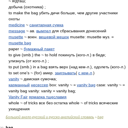
~ ягдташ;
добыча (охотника) ;
to make the bag убить дичи больше, чем другие участники
охоты
medicine
~
санитарная сумка
message
~ ав.
вымпел
для сбрасывания донесений
musette
~ воен.
вещевой мешок
musette: musette муз. =
musette bag
paper ~
бумажный пакет
to give (smb.) the ~ to hold покинуть (кого-л.) в беде;
улизнуть (от кого-л.) ;
to put (smb.) in a bag взять верх (над кем-л.), одолеть (кого-л.)
to set one's ~ (for) амер.
заигрывать
(
с кем-л
.)
vanity
~ дамская сумочка;
карманный
несессер
box: vanity ~ =
vanity bag
case: vanity ~ =
vanity bag vanity: vanity = vanity bag;
Vanity Fair
ярмарка тщеславия
whole ~ of tricks все без остатка whole ~ of tricks всяческие
ухищрения
Большой англо-русский и русско-английский словарь
bag
>
bag