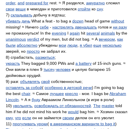
order
,
and
prepared for
rest. ≈ Я разделся,
аккуратно
сложил
свои
вещи
в чемодан и приготовился
отойти
ко
сну
.
7)
складывать
добычу в ягдташ;
убивать
дичь
What a feat - to bag a
dozen
head of game
without
missing! ≈ Ничего
себе
-
настрелять
двенадцать
голов и
ни разу
не промахнуться! In the
evening
I
again
hit
several
animals
by the
unanimous
verdict
of my men, but did not bag. ≈ А
вечером
,
как
были
абсолютно
убеждены
мои
люди
,
я убил
еще
несколько
зверей, но
просто
не забрал их.
8) сграбастать,
разжиться
;
украсть
They bagged 9,000 PWs and
a battery
of 15-inch guns. ≈
Они взяли в плен 9
тысяч
человек
и целую батарею 15
дюймовых орудий.
9) разг.
объявлять
свой
собственностью;
оставлять за собой
(
особенно в детской речи
) I'm going to bag
the best
chair
. ≈ Самое
лучшее
кресло
- мое. I bags be
Abraham
Lincoln
. ≈ А я
буду
Авраамом Линкольном (в игре в роли)
10)
увольнять
,
освобождать от обязанностей
.
The
master
told
him if he did not mind his work he
would
bag him. ≈ Хозяин сказал
ему
,
что
если
он не займется
своим
делом он его уволит.
11)
прогуливать уроки
(
в американском варианте to bag it
)