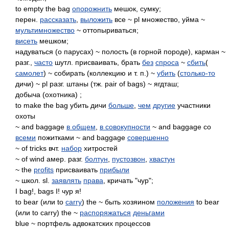
to empty the bag
опорожнить
мешок, сумку;
перен.
рассказать
,
выложить
все ~ pl множество, уйма ~
мультимножество
~ оттопыриваться;
висеть
мешком;
надуваться (о парусах) ~ полость (в горной породе), карман ~
разг.,
часто
шутл. присваивать, брать
без
спроса
~
сбить
(
самолет
) ~ собирать (коллекцию и т. п.) ~
убить
(
столько-то
дичи) ~ pl разг. штаны (тж. pair of bags) ~ ягдташ;
добыча (охотника) ;
to make the bag убить дичи
больше
,
чем
другие
участники
охоты
~ and baggage
в общем
,
в совокупности
~ and baggage со
всеми
пожитками ~ and baggage
совершенно
~ of tricks вчт.
набор
хитростей
~ of wind амер. разг.
болтун
,
пустозвон
,
хвастун
~ the
profits
присваивать
прибыли
~ школ. sl.
заявлять
права
, кричать "чур";
I bag!, bags I! чур я!
to bear (или to
carry
) the ~ быть хозяином
положения
to bear
(или to carry) the ~
распоряжаться
деньгами
blue ~ портфель адвокатских процессов