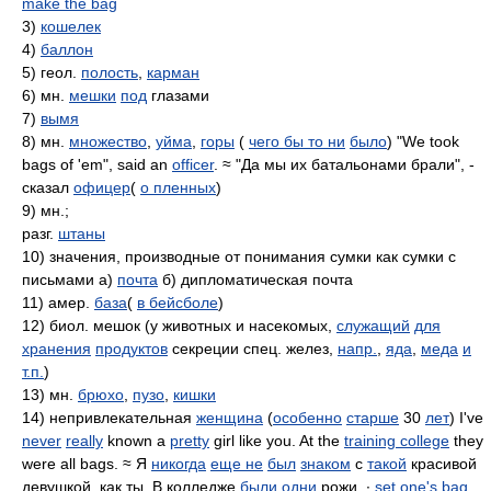
make the bag
3)
кошелек
4)
баллон
5) геол.
полость
,
карман
6) мн.
мешки
под
глазами
7)
вымя
8) мн.
множество
,
уйма
,
горы
(
чего бы то ни
было
) "We took
bags of 'em", said an
officer
. ≈ "Да мы их батальонами брали", -
сказал
офицер
(
о пленных
)
9) мн.;
разг.
штаны
10) значения, производные от понимания сумки как сумки с
письмами а)
почта
б) дипломатическая почта
11) амер.
база
(
в бейсболе
)
12) биол. мешок (у животных и насекомых,
служащий
для
хранения
продуктов
секреции спец. желез,
напр.
,
яда
,
меда
и
т.п.
)
13) мн.
брюхо
,
пузо
,
кишки
14) непривлекательная
женщина
(
особенно
старше
30
лет
) I've
never
really
known a
pretty
girl like you. At the
training college
they
were all bags. ≈ Я
никогда
еще не
был
знаком
с
такой
красивой
девушкой, как ты. В колледже
были
одни
рожи. ∙
set one's bag