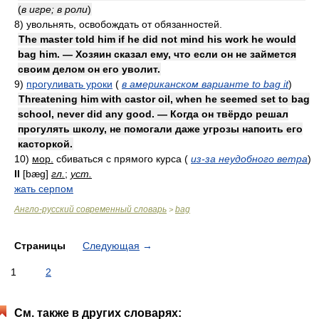
(
в игре; в роли
)
8)
увольнять, освобождать от обязанностей.
The master told him if he did not mind his work he would
bag him. — Хозяин сказал ему, что если он не займется
своим делом он его уволит.
9)
прогуливать уроки
(
в американском варианте to bag it
)
Threatening him with castor oil, when he seemed set to bag
school, never did any good. — Когда он твёрдо решал
прогулять школу, не помогали даже угрозы напоить его
касторкой.
10)
мор.
сбиваться с прямого курса
(
из-за неудобного ветра
)
II
[bæg]
гл.
;
уст.
жать серпом
Англо-русский современный словарь
bag
>
Страницы
Следующая
→
1
2
См. также в других словарях: