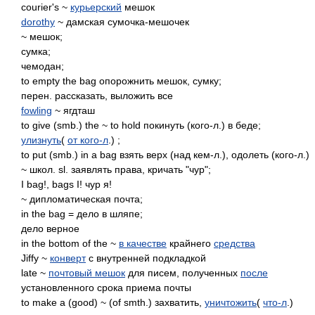
courier's ~
курьерский
мешок
dorothy
~ дамская сумочка-мешочек
~ мешок;
сумка;
чемодан;
to empty the bag опорожнить мешок, сумку;
перен. рассказать, выложить все
fowling
~ ягдташ
to give (smb.) the ~ to hold покинуть (кого-л.) в беде;
улизнуть
(
от кого-л
.) ;
to put (smb.) in a bag взять верх (над кем-л.), одолеть (кого-л.)
~ школ. sl. заявлять права, кричать "чур";
I bag!, bags I! чур я!
~ дипломатическая почта;
in the bag = дело в шляпе;
дело верное
in the bottom of the ~
в качестве
крайнего
средства
Jiffy ~
конверт
с внутренней подкладкой
late ~
почтовый мешок
для писем, полученных
после
установленного срока приема почты
to make a (good) ~ (of smth.) захватить,
уничтожить
(
что-л
.)