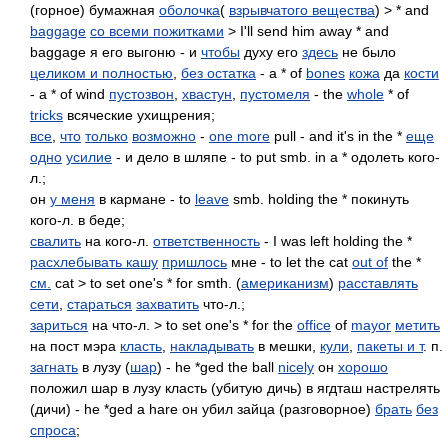
(горное) бумажная
оболочка
(
взрывчатого вещества
) > * and
baggage
со всеми пожитками
> I'll send him away * and
baggage я его выгоню - и
чтобы
духу его
здесь
не было
целиком и полностью
,
без остатка
- a * of
bones
кожа
да
кости
- a * of wind
пустозвон
,
хвастун
,
пустомеля
- the
whole
* of
tricks
всяческие ухищрения;
все
,
что
только
возможно
-
one more
pull - and it's in the *
еще
одно
усилие
- и дело в шляпе - to put smb. in a * одолеть кого-
л.;
он
у меня
в кармане - to
leave
smb. holding the * покинуть
кого-л. в беде;
свалить
на кого-л.
ответственность
- I was left holding the *
расхлебывать кашу
пришлось
мне - to let the cat
out of
the *
см.
cat > to set one's * for smth. (
американизм
)
расставлять
сети
,
стараться
захватить
что-л.;
зариться
на что-л. > to set one's * for the
office
of
mayor
метить
на пост мэра
класть
,
накладывать
в мешки,
кули
,
пакеты и т
. п.
загнать
в лузу (
шар
) - he *ged the ball
nicely
он
хорошо
положил шар в лузу класть (убитую дичь) в ягдташ настрелять
(дичи) - he *ged a hare он убил зайца (разговорное)
брать
без
спроса
;