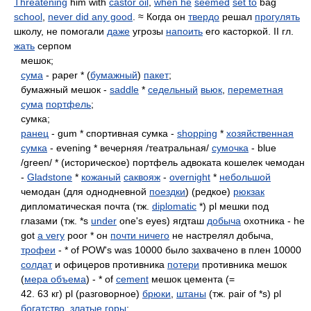
Threatening
him with
castor oil
,
when he
seemed
set to
bag
school
,
never did any good
. ≈ Когда он
твердо
решал
прогулять
школу, не помогали
даже
угрозы
напоить
его касторкой. II гл.
жать
серпом
мешок;
сума
- paper * (
бумажный
)
пакет
;
бумажный мешок -
saddle
*
седельный
вьюк
,
переметная
сума
портфель
;
сумка;
ранец
- gum * спортивная сумка -
shopping
*
хозяйственная
сумка
- evening * вечерняя /театральная/
сумочка
- blue
/green/ * (историческое) портфель адвоката кошелек чемодан
-
Gladstone
*
кожаный
саквояж
-
overnight
*
небольшой
чемодан (для однодневной
поездки
) (редкое)
рюкзак
дипломатическая почта (тж.
diplomatic
*) pl мешки под
глазами (тж. *s
under
one's eyes) ягдташ
добыча
охотника - he
got
a very
poor * он
почти ничего
не настрелял добыча,
трофеи
- * of POW's was 10000 было захвачено в плен 10000
солдат
и офицеров противника
потери
противника мешок
(
мера объема
) - * of
cement
мешок цемента (=
42. 63 кг) pl (разговорное)
брюки
,
штаны
(тж. pair of *s) pl
богатство
,
златые горы
;