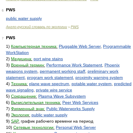
PWS
6
public water supply
Англо-русский словарь по экологии
PWS
>
PWS
7
1)
Компьютерная техника:
Pluggable Web Server
,
Programmable
WorkStation
2)
Медицина:
port wine stains
3)
Военный термин:
Performance Work Statement
,
Phoenix
weapons system
,
permanent working staff
,
preliminary work
statement
,
program work statement
,
proximity warning system
4)
Техника:
plane wave spectrum
,
potable water system
,
predicted
wave signaling
,
private wire service
5)
Сокращение:
Plasma Wave Subsystem
6)
Вычислительная техника:
Peer Web Services
7)
Фирменный знак:
Public Waterworks Supply
8)
Экология:
public water supply
9)
SAP.
график рабочего времени на период
10)
Сетевые технологии:
Personal Web Server