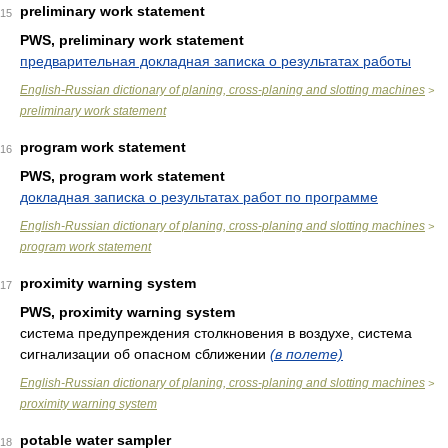
preliminary work statement
15
PWS, preliminary work statement
предварительная докладная записка о результатах работы
English-Russian dictionary of planing, cross-planing and slotting machines
>
preliminary work statement
program work statement
16
PWS, program work statement
докладная записка о результатах работ по программе
English-Russian dictionary of planing, cross-planing and slotting machines
>
program work statement
proximity warning system
17
PWS, proximity warning system
система предупреждения столкновения в воздухе, система
сигнализации об опасном сближении
(в полете)
English-Russian dictionary of planing, cross-planing and slotting machines
>
proximity warning system
potable water sampler
18