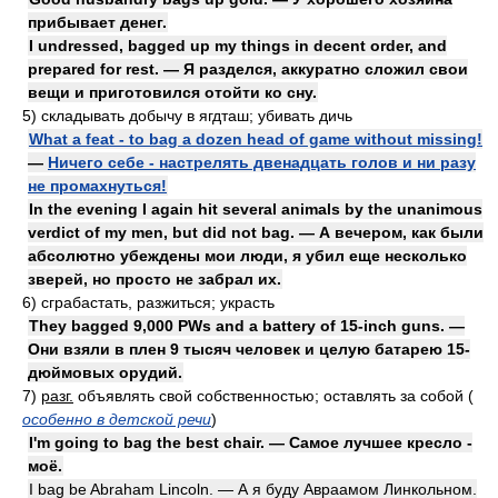
прибывает денег.
I undressed, bagged up my things in decent order, and
prepared for rest. — Я разделся, аккуратно сложил свои
вещи и приготовился отойти ко сну.
5)
складывать добычу в ягдташ; убивать дичь
What a feat - to bag a dozen head of game without missing!
—
Ничего себе - настрелять двенадцать голов и ни разу
не промахнуться!
In the evening I again hit several animals by the unanimous
verdict of my men, but did not bag. — А вечером, как были
абсолютно убеждены мои люди, я убил еще несколько
зверей, но просто не забрал их.
6)
сграбастать, разжиться; украсть
They bagged 9,000 PWs and a battery of 15-inch guns. —
Они взяли в плен 9 тысяч человек и целую батарею 15-
дюймовых орудий.
7)
разг.
объявлять свой собственностью; оставлять за собой
(
особенно в детской речи
)
I'm going to bag the best chair. — Самое лучшее кресло -
моё.
I bag be Abraham Lincoln. — А я буду Авраамом Линкольном.