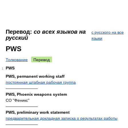
Перевод:
со всех языков на
с русского на все
русский
языки
PWS
Толкование
Перевод
PWS
1
PWS, permanent working staff
постоянная штабная рабочая группа
————————
PWS, Phoenix weapons system
СО "Феникс"
————————
PWS, preliminary work statement
предварительная докладная записка о результатах работы
————————