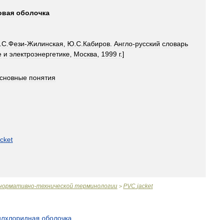
овая
оболочка
.
С
.
Фези
-
Жилинская
,
Ю
.
С
.
Кабиров
.
Англо
-
русский
словарь
е
и
электроэнергетике
,
Москва
,
1999
г
.]
сновные
понятия
acket
нормативно
-
технической
терминологии
PVC
jacket
>
илхлоридная
оболочка