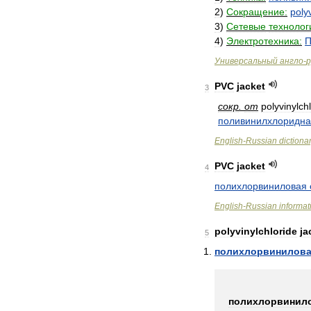
2
)
Сокращение:
poly
3
)
Сетевые
технолог
4
)
Электротехника:
П
Универсальный
англо
-
р
PVC
jacket
3
сокр
.
от
polyvinylch
поливинилхлоридн
English
-
Russian
dictiona
PVC
jacket
4
полихлорвиниловая
English
-
Russian
informat
polyvinylchloride
ja
5
полихлорвинилов
полихлорвинил