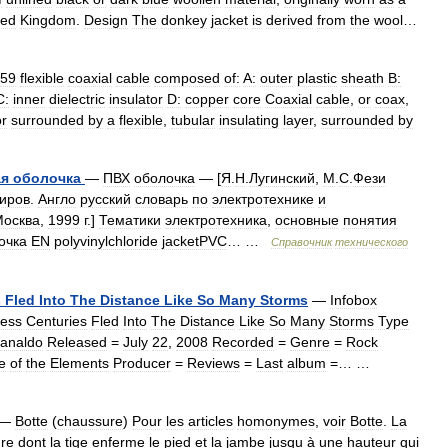
ted
Kingdom
.
Design
The
donkey
jacket
is
derived
from
the
wool
…
59
flexible
coaxial
cable
composed
of:
A:
outer
plastic
sheath
B:
C:
inner
dielectric
insulator
D:
copper
core
Coaxial
cable
,
or
coax
,
r
surrounded
by
a
flexible
,
tubular
insulating
layer
,
surrounded
by
ая
оболочка
—
ПВХ
оболочка
— [
Я
.
Н
.
Лугинский
,
М
.
С
.
Фези
иров
.
Англо
русский
словарь
по
электротехнике
и
осква
,
1999
г
.]
Тематики
электротехника
,
основные
понятия
очка
EN
polyvinylchloride
jacketPVC
… …
Справочник
технического
s
Fled
Into
The
Distance
Like
So
Many
Storms
—
Infobox
less
Centuries
Fled
Into
The
Distance
Like
So
Many
Storms
Type
analdo
Released
=
July
22
,
2008
Recorded
=
Genre
=
Rock
e
of
the
Elements
Producer
=
Reviews
=
Last
album
=… …
—
Botte
(
chaussure
)
Pour
les
articles
homonymes
,
voir
Botte
.
La
re
dont
la
tige
enferme
le
pied
et
la
jambe
jusqu
à
une
hauteur
qui