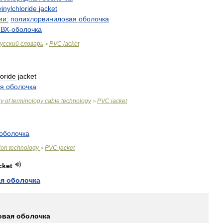
vinylchloride
jacket
ии:
полихлорвиниловая
оболочка
ВХ
-
оболочка
усский
словарь
PVC
jacket
>
loride
jacket
ая
оболочка
ry
of
terminology
cable
technology
PVC
jacket
>
оболочка
ion
technology
PVC
jacket
>
cket
ая
оболочка
овая
оболочка