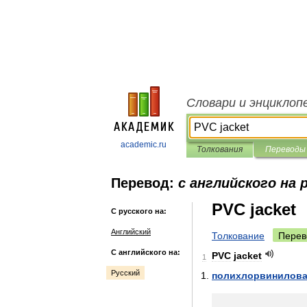
Словари и энциклоп
academic.ru
Толкования
Переводы
Перевод:
с английского на 
PVC jacket
С русского на:
Английский
Толкование
Перев
С английского на:
PVC
jacket
1
Русский
полихлорвинилов