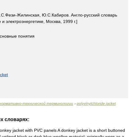
.
С
.
Фези
-
Жилинская
,
Ю
.
С
.
Кабиров
.
Англо
-
русский
словарь
е
и
электроэнергетике
,
Москва
,
1999
г
.]
сновные
понятия
acket
нормативно
-
технической
терминологии
polyvinylchloride
jacket
>
их
словарях:
onkey
jacket
with
PVC
panels
A
donkey
jacket
is
a
short
buttoned
f
unlined
black
or
dark
blue
woollen
material
;
originally
worn
as
a