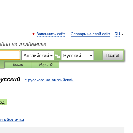
Запомнить сайт
Словарь на свой сайт
RU
едии на Академике
Найти!
Книги
Игры ⚽
русский
с русского на английский
од
ая
оболочка