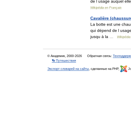
de
l
usage
auquel
elle
Wikipédia
en
Français
Cavalière
(
chaussur
La
botte
est
une
chau
qui
dépend
de
l
usag
jusqu
à
la
…
Wikipédia
© Академик, 2000-2026
Обратная связь:
Техподдерж
👣 Путешествия
Экспорт словарей на сайты
, сделанные на PHP,
Jo