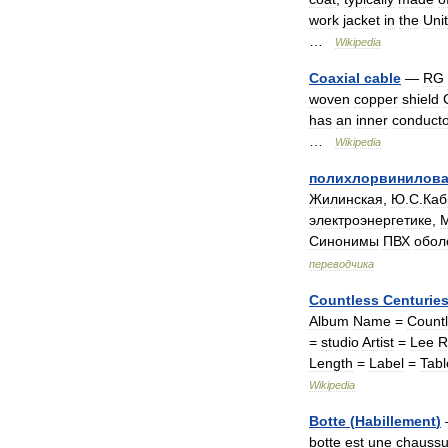
work
jacket
in
the
Uni
…
Wikipedia
Coaxial
cable
—
RG
woven
copper
shield
has
an
inner
conducto
…
Wikipedia
полихлорвинилов
Жилинская
,
Ю
.
С
.
Каб
электроэнергетике
,
М
Синонимы
ПВХ
обол
переводчика
Countless
Centurie
Album
Name
=
Count
=
studio
Artist
=
Lee
R
Length
=
Label
=
Tabl
Wikipedia
Botte
(
Habillement
)
botte
est
une
chaussu