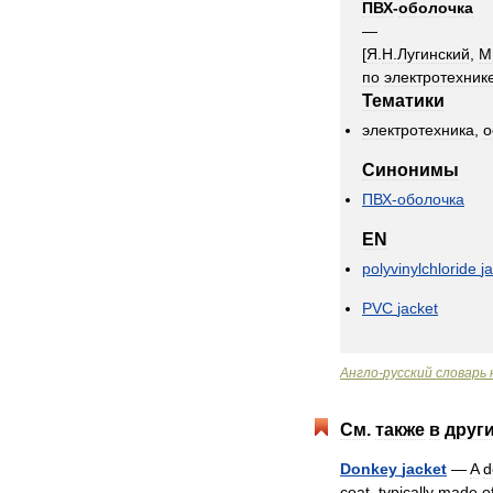
ПВХ
-
оболочка
—
[
Я
.
Н
.
Лугинский
,
М
по
электротехник
Тематики
электротехника
,
о
Синонимы
ПВХ
-
оболочка
EN
polyvinylchloride
j
PVC
jacket
Англо
-
русский
словарь
См
.
также
в
друг
Donkey
jacket
—
A
d
coat
,
typically
made
o