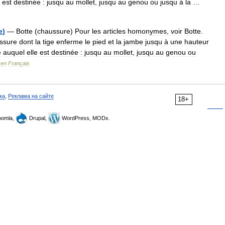
est
destinée
:
jusqu
au
mollet
,
jusqu
au
genou
ou
jusqu
à
la
…
e
)
—
Botte
(
chaussure
)
Pour
les
articles
homonymes
,
voir
Botte
.
ssure
dont
la
tige
enferme
le
pied
et
la
jambe
jusqu
à
une
hauteur
e
auquel
elle
est
destinée
:
jusqu
au
mollet
,
jusqu
au
genou
ou
en
Français
ка
,
Реклама на сайте
18+
omla,
Drupal,
WordPress, MODx.