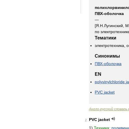
полихлорвинил
ПВХ
-
оболочка
—
[
Я
.
Н
.
Лугинский
,
М
по
электротехник
Тематики
электротехника
,
о
Синонимы
ПВХ
-
оболочка
EN
polyvinylchloride
j
PVC
jacket
Англо
-
русский
словарь
PVC
jacket
2
1
)
Техника:
поливин