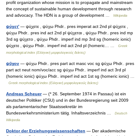
profit organization whose mission is to propagate and mainstream
the concept of sustainable human development through research
and advocacy. The HDN is a group of development …
Wikipedia
ψύχετ'
— ψύ̱χετε , ψύχω Phdr.. pres imperat act 2nd pl ψύ̱χετε ,
ψύχω Phdr.. pres ind act 2nd pl ψύ̱χεται , ψύχω Phdr.. pres ind mp
3rd sg ψύ̱χετο , ψύχω Phdr.. imperf ind mp 3rd sg (homeric ionic)
ψύ̱χετε , ψύχω Phdr.. imperf ind act 2nd pl (homeric… …
Greek
morphological index (Ελληνική μορφολογικούς δείκτες)
ψῦχον
— ψύχω Phdr.. pres part act masc voc sg ψύχω Phdr.. pres
part act neut nom/voc/acc sg ψύχω Phdr.. imperf ind act 3rd pl
(homeric ionic) ψύχω Phdr.. imperf ind act 1st sg (homeric ionic) …
Greek morphological index (Ελληνική μορφολογικούς δείκτες)
Andreas Scheuer
— (* 26. September 1974 in Passau) ist ein
deutscher Politiker (CSU) und in der Bundesregierung seit 2009
als parlamentarischer Staatssekretär im
Bundesverkehrsministerium tätig. Inhaltsverzeichnis …
Deutsch
Wikipedia
Doktor der Erziehungswissenschaften
— Der akademische