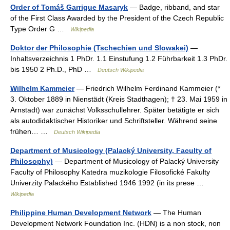
Order of Tomáš Garrigue Masaryk
— Badge, ribband, and star
of the First Class Awarded by the President of the Czech Republic
Type Order G …
Wikipedia
Doktor der Philosophie (Tschechien und Slowakei)
—
Inhaltsverzeichnis 1 PhDr. 1.1 Einstufung 1.2 Führbarkeit 1.3 PhDr.
bis 1950 2 Ph.D., PhD …
Deutsch Wikipedia
Wilhelm Kammeier
— Friedrich Wilhelm Ferdinand Kammeier (*
3. Oktober 1889 in Nienstädt (Kreis Stadthagen); † 23. Mai 1959 in
Arnstadt) war zunächst Volksschullehrer. Später betätigte er sich
als autodidaktischer Historiker und Schriftsteller. Während seine
frühen… …
Deutsch Wikipedia
Department of Musicology (Palacký University, Faculty of
Philosophy)
— Department of Musicology of Palacký University
Faculty of Philosophy Katedra muzikologie Filosofické Fakulty
Univerzity Palackého Established 1946 1992 (in its prese …
Wikipedia
Philippine Human Development Network
— The Human
Development Network Foundation Inc. (HDN) is a non stock, non