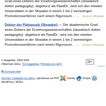
Grad eines Doktors der Erziehungswissenschaften (slowakisch
doktor pedagogiky), abgekürzt als PaedDr., wird von den meisten
Universitäten in der Slowakei in einem 1 bis 2 semestrigen
Promotionsverfahren nach einem Rigorosum… …
Deutsch Wikipedia
Doktor der Pädagogik (Slowakei)
— Der akademische Grad
eines Doktors der Erziehungswissenschaften (slowakisch doktor
pedagogiky), abgekürzt als PaedDr., wird von den meisten
Universitäten in der Slowakei in einem 1 bis 2 semestrigen
Promotionsverfahren nach einem Rigorosum… …
Deutsch Wikipedia
© Академик, 2000-2026
18+
Обратная связь:
Техподдержка
,
Реклама на сайте
👣 Путешествия
Экспорт словарей на сайты
, сделанные на PHP,
Joomla,
Drupal,
WordPress, MODx.