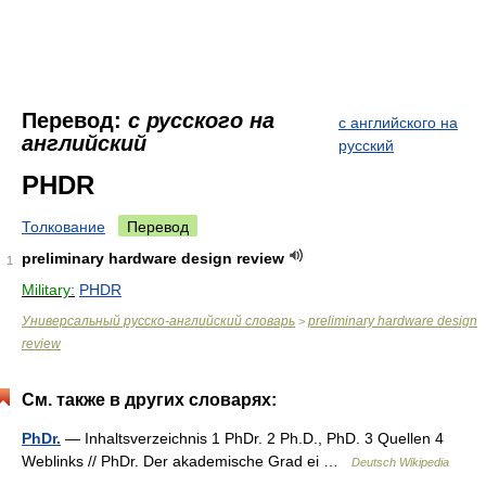
Перевод:
с русского на
с английского на
английский
русский
PHDR
Толкование
Перевод
preliminary hardware design review
1
Military:
PHDR
Универсальный русско-английский словарь
preliminary hardware design
>
review
См. также в других словарях:
PhDr.
— Inhaltsverzeichnis 1 PhDr. 2 Ph.D., PhD. 3 Quellen 4
Weblinks // PhDr. Der akademische Grad ei …
Deutsch Wikipedia