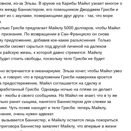
овном
,
из
-
за
Эльзы
.
В
круизе
на
Карибы
Майкл
узнает
многое
о
ях
между
Баннистером
,
его
помощником
Джорджем
Грисби
и
ает
их
с
акулами
,
пожирающими
друг
друга
-
так
,
что
море
и
.
улько
Грисби
предлагает
Майклу
5000
долларов
,
чтобы
Майкл
л
признание
.
По
возвращении
в
Сан
-
Франциско
он
снова
му
предложению
,
добавив
кое
-
какие
разъяснения
.
Только
рисби
сможет
скрыться
под
другой
личиной
на
далеком
м
райскую
жизнь
,
к
которой
давно
стремится
.
Майклу
будет
стоить
свободы
,
поскольку
тело
Грисби
не
будет
йно
встречаются
в
океанариуме
.
Эльза
хочет
,
чтобы
Майкл
увез
а
,
и
говорит
,
что
в
предложении
Грисби
наверняка
кроется
а
предостережение
,
Майкл
соглашается
на
сделку
и
зработанный
Грисби
.
Однажды
ночью
на
пляже
он
делает
в
-
якобы
в
своего
сообщника
.
Но
Майкл
не
знает
,
что
в
ту
же
льно
ранит
сыщика
,
нанятого
Баннистером
для
слежки
за
ыми
.
Чуть
позже
находят
и
тело
Грисби:
теперь
Майклу
,
нание
,
очень
нужен
адвокат
.
а
вызывается
Баннистер
,
и
Майклу
остается
лишь
покориться
.
приговора
Баннистер
заявляет
Майклу
,
что
впервые
в
жизни