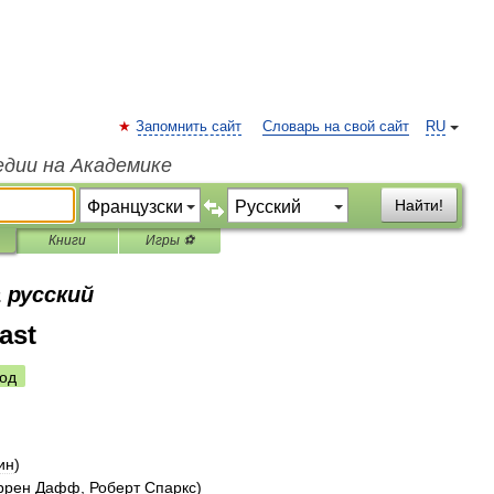
Запомнить сайт
Словарь на свой сайт
RU
едии на Академике
Найти!
Книги
Игры ⚽
 русский
ast
од
ин
)
ррен
Дафф
,
Роберт
Спаркс
)