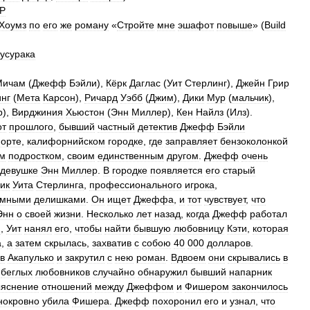
Р
Хоумз
по
его
же
роману
«
Стройте
мне
эшафот
повыше
» (
Build
усурака
Мичам
(
Джефф
Бэйли
),
Кёрк
Даглас
(
Уит
Стерлинг
),
Джейн
Грир
нг
(
Мета
Карсон
),
Ричард
Уэбб
(
Джим
),
Дики
Мур
(
мальчик
),
р
),
Вирджиния
Хьюстон
(
Энн
Миллер
),
Кен
Найлз
(
Илз
).
от
прошлого
,
бывший
частный
детектив
Джефф
Бэйли
орте
,
калифорнийском
городке
,
где
заправляет
бензоколонкой
м
подростком
,
своим
единственным
другом
.
Джефф
очень
девушке
Энн
Миллер
.
В
городке
появляется
его
старый
ик
Уита
Стерлинга
,
профессионального
игрока
,
емными
делишками
.
Он
ищет
Джеффа
,
и
тот
чувствует
,
что
Энн
о
своей
жизни
.
Несколько
лет
назад
,
когда
Джефф
работал
м
,
Уит
нанял
его
,
чтобы
найти
бывшую
любовницу
Кэти
,
которая
а
,
а
затем
скрылась
,
захватив
с
собою
40
000
долларов
.
в
Акапулько
и
закрутил
с
нею
роман
.
Вдвоем
они
скрывались
в
беглых
любовников
случайно
обнаружил
бывший
напарник
яснение
отношений
между
Джеффом
и
Фишером
закончилось
нокровно
убила
Фишера
.
Джефф
похоронил
его
и
узнал
,
что