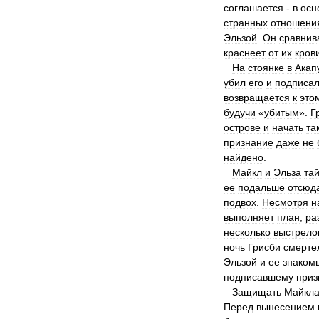
соглашается
-
в
осн
странных
отношени
Эльзой
.
Он
сравнив
краснеет
от
их
кров
На
стоянке
в
Акап
убил
его
и
подписа
возвращается
к
это
будучи
«
убитым
».
Г
острове
и
начать
та
признание
даже
не
найдено
.
Майкл
и
Эльза
та
ее
подальше
отсюд
подвох
.
Несмотря
н
выполняет
план
,
ра
несколько
выстрело
ночь
Грисби
смерте
Эльзой
и
ее
знаком
подписавшему
приз
Защищать
Майкл
Перед
вынесением