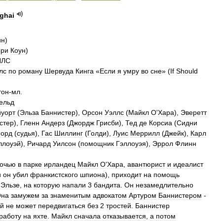
ghai
ин
)
рри
Коун
)
ЛЛС
лс
по
роману
Шервуда
Кинга
«
Если
я
умру
во
сне
» (
If
Should
тон
-
мл
.
ельд
йуорт
(
Эльза
Баннистер
),
Орсон
Уэллс
(
Майкл
О
'
Хара
),
Эверетт
стер
),
Гленн
Андерз
(
Джордж
Грисби
),
Тед
де
Корсиа
(
Сидни
орд
(
судья
),
Гас
Шиллинг
(
Голди
),
Луис
Меррилл
(
Джейк
),
Карл
ллоуэй
),
Ричард
Уилсон
(
помощник
Гэллоуэя
),
Эррол
Флинн
очью
в
парке
ирландец
Майкл
О
'
Хара
,
авантюрист
и
идеалист
и
он
убил
франкистского
шпиона
),
приходит
на
помощь
Эльзе
,
на
которую
напали
3
бандита
.
Он
незамедлительно
на
замужем
за
знаменитым
адвокатом
Артуром
Баннистером
-
ый
не
может
передвигаться
без
2
тростей
.
Баннистер
работу
на
яхте
.
Майкл
сначала
отказывается
,
а
потом