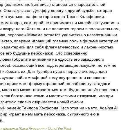
ир
(
великолепной
актрисы
)
становится
очаровательной
и
.
Она
закрывает
Джеффу
дорогу
к
другой
судьбе
,
которая
ом
в
пустыне
,
на
фоне
гор
и
озера
Тахо
в
Калифорнии
.
рмам
жанра
,
сам
герой
не
принимает
ни
малейшего
участия
в
и
вокруг
него
.
Хотя
он
и
не
является
героем
в
положительном
,
ова
,
персонаж
Мичама
остается
удивительно
незапятнанным
о
актер
,
впервые
играющий
главную
роль
в
фильме
категории
ь
характерной
для
себя
флегматичностью
и
лаконичностью
все
его
будущие
персонажи
).
Это
совершенно
еловек
(
обратите
внимание
на
едкость
его
закадрового
огов
),
осознающий
все
подстерегающие
ловушки
,
но
тем
не
й
избежать
их
.
Для
Турнёра
нуар
в
первую
очередь
дает
ь
сумрачной
атмосферой
тему
внутреннего
и
внешнего
ние
принимает
форму
странствий
по
лабиринту
загадок
и
,
мало
кто
может
похвастаться
тем
,
будто
понял
Из
прошлого
на
так
богата
нюансами
и
мистическими
отзвуками
,
что
при
зрителю
словно
открывается
новый
фильм
.
ный
ремейк
Тейлора
Хэкфорда
Несмотря
ни
на
что
,
Against
All
Грир
играет
в
нем
мать
персонажа
,
сыгранного
ею
в
ии
.
ия
фильмов
Жака
Лурселля
Out
of
the
Past
>