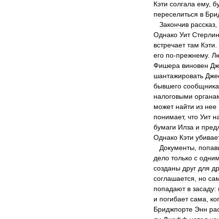
Кэти
солгала
ему
,
б
переселиться
в
Бри
Закончив
рассказ
,
Однако
Уит
Стерлин
встречает
там
Кэти
.
его
по
-
прежнему
.
Л
Фишера
виновен
Д
шантажировать
Дж
бывшего
сообщника
налоговыми
органа
может
найти
из
нее
понимает
,
что
Уит
н
бумаги
Илза
и
пред
Однако
Кэти
убивае
Документы
,
попав
дело
только
с
одни
созданы
друг
для
др
соглашается
,
но
са
попадают
в
засаду:
и
погибает
сама
,
ко
Бриджпорте
Энн
ра