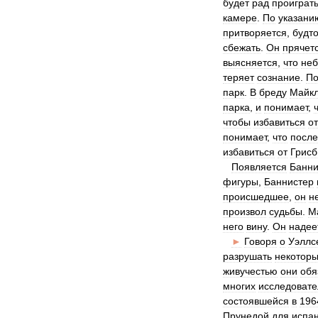
будет
рад
проиграт
камере
.
По
указани
притворяется
,
будт
сбежать
.
Он
прячет
выясняется
,
что
не
теряет
сознание
.
П
парк
.
В
бреду
Майк
парка
,
и
понимает
,
чтобы
избавиться
от
понимает
,
что
после
избавиться
от
Грисб
Появляется
Банни
фигуры
,
Баннистер
происшедшее
,
он
н
произвол
судьбы
.
М
него
вину
.
Он
надее
►
Говоря
о
Уэллс
разрушать
некотор
живучестью
они
обя
многих
исследоват
состоявшейся
в
196
Прунедой
для
испан