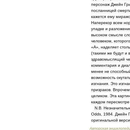
персонаж
Джейн
Гр
посланницей
смерт
кажется
ему
мираж
Наперекор
всем
но
упадке
и
разложени
высоком
смысле
сл
человеком
,
которог
«
А
»,
наделяет
стол
(
такими
же
будут
и
здравомыслящий
ч
комментария
и
диал
менее
не
способны
возможность
окутат
изгнания
.
Это
изгна
призраков
.
Впрочем
целиком
.
Эта
карти
каждом
пересмотре
N
.
B
.
Незначитель
Odds
,
1984
.
Джейн
оригинальной
верс
Авторская
энциклопед