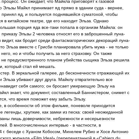
ь
процесс
.
Он
ожидает
,
что
Майкла
приговорят
к
газовой
ю
Эльзы
Майкл
принимает
яд
прямо
в
здании
суда
-
вернее
,
о
принял
яд
,
и
пользуется
поднявшейся
суматохой
,
чтобы
ся
в
китайском
театре
,
где
его
находит
Эльза
.
Однако
большая
порция
яда
все
-
таки
попала
в
организм
Майкла:
он
о
приказу
Эльзы
2
человека
относят
его
в
заброшенный
луна
-
л
видит
,
как
бродит
среди
фантасмагорических
декораций
луна
-
что
Эльза
вместе
с
Грисби
планировала
убить
мужа
-
не
только
него
,
но
и
чтобы
получить
за
него
страховку
.
Он
также
не
предусмотренного
планом
убийства
сыщика
Эльза
решила
и
,
который
стал
ей
мешать
.
стер
.
В
зеркальной
галерее
,
до
бесконечности
отражающей
их
и
Эльза
убивают
друг
друга
.
Майклу
отвратительно
все
енавидит
себя
самого
;
он
бросает
умирающую
Эльзу
на
айкл
знает
,
что
документ
,
составленный
Баннистером
,
снимет
с
тся
,
что
время
поможет
ему
забыть
Эльзу
.
е
,
в
особенности
об
этом
фильме
,
поневоле
приходится
ые
легенды
,
хрупкие
,
как
замки
из
песка:
своей
неожиданной
заны
лишь
доверчивости
,
небрежности
и
несерьезности
елей
.
В
многочисленных
интервью
-
в
частности
,
в
4
г
.
беседе
с
Хуаном
Кобосом
,
Михелем
Рубио
и
Хосе
Антонио
ского
журнала
«
Film
Ideal
» (
перепечатанной
в
«
Cahiers
du