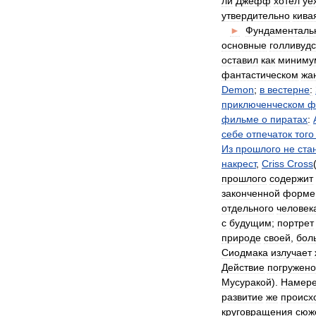
ли
Джефф
хотел
уе
утвердительно
кива
►
Фундаменталь
основные
голливудс
оставил
как
миниму
фантастическом
жа
Demon
;
в
вестерне
:
приключенческом
ф
фильме
о
пиратах
:
себе
отпечаток
того
Из
прошлого
не
ста
накрест
,
Criss
Cross
прошлого
содержит
законченной
форме
отдельного
человек
с
будущим
;
портрет
природе
своей
,
бол
Сиодмака
излучает
Действие
погружено
Мусуракой
).
Намер
развитие
же
происх
круговращения
сюж