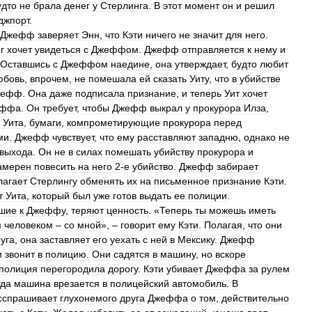
удто
не
брала
денег
у
Стерлинга
.
В
этот
момент
он
и
решил
джпорт
.
Джефф
заверяет
Энн
,
что
Кэти
ничего
не
значит
для
него
.
г
хочет
увидеться
с
Джеффом
.
Джефф
отправляется
к
нему
и
Оставшись
с
Джеффом
наедине
,
она
утверждает
,
будто
любит
юбовь
,
впрочем
,
не
помешала
ей
сказать
Уиту
,
что
в
убийстве
жефф
.
Она
даже
подписала
признание
,
и
теперь
Уит
хочет
еффа
.
Он
требует
,
чтобы
Джефф
выкрал
у
прокурора
Илза
,
Уита
,
бумаги
,
компрометирующие
прокурора
перед
ми
.
Джефф
чувствует
,
что
ему
расставляют
западню
,
однако
не
выхода
.
Он
не
в
силах
помешать
убийству
прокурора
и
амерен
повесить
на
него
2
-
е
убийство
.
Джефф
забирает
лагает
Стерлингу
обменять
их
на
письменное
признание
Кэти
.
т
Уита
,
который
был
уже
готов
выдать
ее
полиции
.
шие
к
Джеффу
,
теряют
ценность
. «
Теперь
ты
можешь
иметь
м
человеком
–
со
мной
», –
говорит
ему
Кэти
.
Полагая
,
что
они
уга
,
она
заставляет
его
уехать
с
ней
в
Мексику
.
Джефф
м
звонит
в
полицию
.
Они
садятся
в
машину
,
но
вскоре
полиция
перегородила
дорогу
.
Кэти
убивает
Джеффа
за
рулем
гда
машина
врезается
в
полицейский
автомобиль
.
В
сспрашивает
глухонемого
друга
Джеффа
о
том
,
действительно