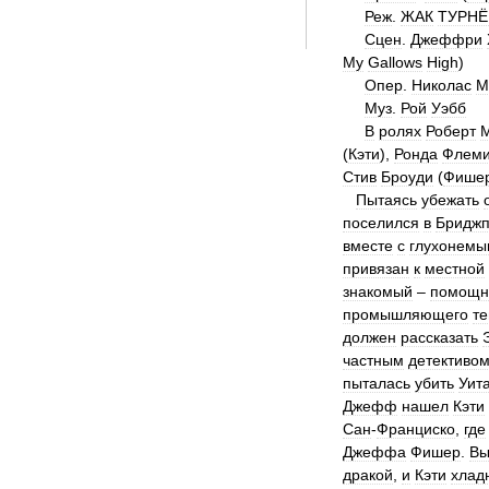
Реж
.
ЖАК
ТУРНЁ
Сцен
.
Джеффри
My
Gallows
High
)
Опер
.
Николас
М
Муз
.
Рой
Уэбб
В
ролях
Роберт
(
Кэти
),
Ронда
Флеми
Стив
Броуди
(
Фише
Пытаясь
убежать
поселился
в
Бриджп
вместе
с
глухонемы
привязан
к
местной
знакомый
–
помощн
промышляющего
т
должен
рассказать
частным
детективо
пыталась
убить
Уит
Джефф
нашел
Кэти
Сан
-
Франциско
,
где
Джеффа
Фишер
.
Вы
дракой
,
и
Кэти
хлад