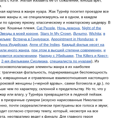
хать
с
Кэти
.
Желая
избавить
ее
от
сожалений
,
юноша
врет
,
я
.
ная
картина
в
жанре
нуара
.
Жак
Турнёр
посетил
проездом
все
кие
жанры
и
,
не
специализируясь
ни
в
одном
,
в
каждом
м
по
одному
яркому
,
классическому
и
новаторскому
шедевру
.
В
нре:
Кошачье
племя
,
Cat
People
,
Ночь
демона
,
Night
of
the
Звезды
в
моей
короне
,
Stars
In
My
Crown
,
Вичито
,
Wichita
;
в
ильме
:
Встреча
в
Гондурасе
,
Appointment
in
Honduras
;
в
Анна
Индийская
,
Anne
of
the
Indies
.
Каждый
фильм
несет
на
или
иного
жанра
,
при
этом
в
высшей
степени
современен
,
и
новится
исключением
.
Наряду
с
Убийцами
,
The
Killers
и
Крест
-
(
2
-
мя
фильмами
Сиодмака
,
специалиста
по
нуарам
),
Из
основополагающие
элементы
жанра
в
их
наиболее
:
трагическая
фатальность
,
подчеркивающая
беспомощность
а
;
извращенные
и
отравленные
взаимоотношения
настоящего
роковой
женщины
(«
черной
вдовы
»,
самки
богомола
и
др
.),
по
ьше
чем
по
характеру
,
склонной
к
предательству
.
Но
то
,
что
у
жар
или
влагу
,
у
Турнёра
превращается
в
ледяной
пейзаж
.
в
призрачные
сумерки
(
искусно
нарисованные
Николасом
енно
,
почти
сюрреалистически
приглушены
все
голоса
и
звуки
;
одит
согласно
строгому
темпу
,
который
,
несмотря
на
все
ета
,
неотвратимо
ведет
к
финалу
.
Для
главного
героя