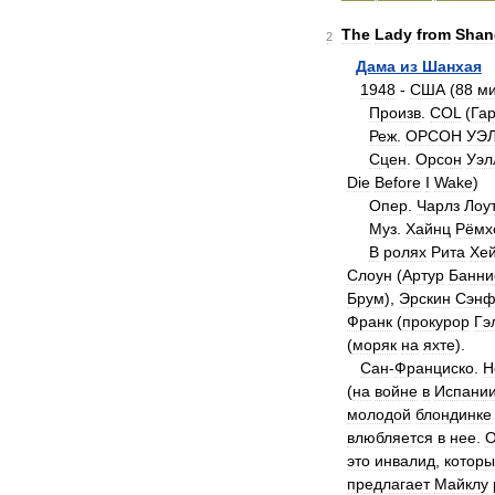
The
Lady
from
Shan
2
Дама
из
Шанхая
1948
-
США
(
88
м
Произв
.
COL
(
Га
Реж
.
ОРСОН
УЭ
Сцен
.
Орсон
Уэл
Die
Before
I
Wake
)
Опер
.
Чарлз
Лоу
Муз
.
Хайнц
Рёмх
В
ролях
Рита
Хе
Слоун
(
Артур
Банни
Брум
),
Эрскин
Сэнф
Франк
(
прокурор
Гэ
(
моряк
на
яхте
).
Сан
-
Франциско
.
Н
(
на
войне
в
Испани
молодой
блондинке
влюбляется
в
нее
.
О
это
инвалид
,
котор
предлагает
Майклу