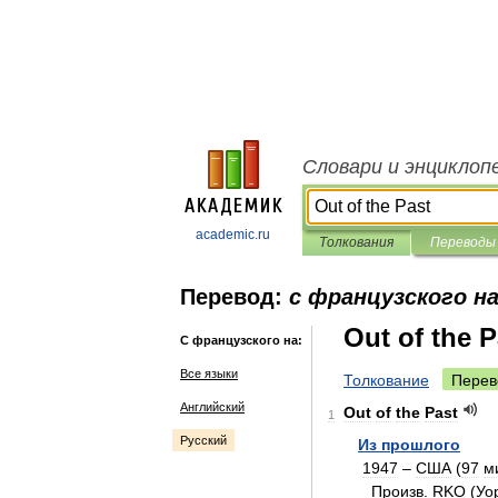
Словари и энциклоп
academic.ru
Толкования
Переводы
Перевод:
с французского на
Out of the P
С французского на:
Все языки
Толкование
Перев
Английский
Out
of
the
Past
1
Русский
Из
прошлого
1947
–
США
(
97
м
Произв
.
RKO
(
Уо