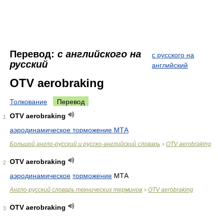
Перевод:
с английского на
с русского на
русский
английский
OTV aerobraking
Толкование
Перевод
OTV aerobraking
1
аэродинамическое торможение МТА
Большой англо-русский и русско-английский словарь
OTV aerobraking
>
OTV aerobraking
2
аэродинамическое
торможение
МТА
Англо-русский словарь технических терминов
OTV aerobraking
>
OTV aerobraking
3