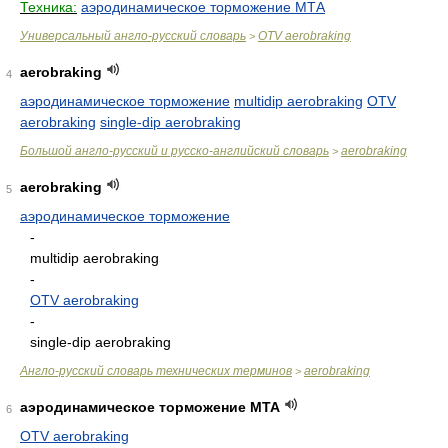
Техника:
аэродинамическое торможение МТА
Универсальный англо-русский словарь
OTV aerobraking
>
aerobraking
4
аэродинамическое торможение
multidip aerobraking
OTV
aerobraking
single-dip aerobraking
Большой англо-русский и русско-английский словарь
aerobraking
>
aerobraking
5
аэродинамическое торможение
-
multidip aerobraking
-
OTV aerobraking
-
single-dip aerobraking
Англо-русский словарь технических терминов
aerobraking
>
аэродинамическое торможение МТА
6
OTV aerobraking